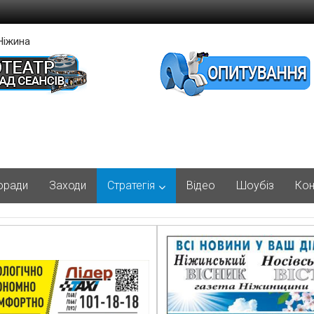
Ніжина
оради
Заходи
Стратегія
Відео
Шоубіз
Кон