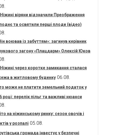
08.
 Ніжині віряни відзначили Преображення
поднє та освятили перші плоди (відео)
08.
Він воював із забуттям»: загинув керівник
укового загону «Плацдарм» Олексій Юков
08.
 Ніжині через коротке замикання сталася
06.08.
ежа в житловому будинку
то може не платити земельний податок у
6 році: перелік пільг та важливі нюанси
08.
іто на ніжинському ринку: сезон овочів і
05.08.
ктів у розпалі
рутівська громада інвестує у безпечні