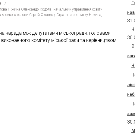
Г
в
лова Ніжина Олександр Кодола
,
начальник управління освіти
нов
 міського голови Сергій Охонько
,
Стратегія розвитку Ніжина
,
31.
Ч
ча нарада між депутатами міської ради, головами
30.
ів виконавчого комітету міської ради та керівництвом
Є
заг
Ч
Н
ліс
неб
Н
заж
30.
М