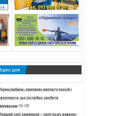
Відео дня
Укрексімбанк» припиняє виплату пенсій і
допомоги: що потрібно зробити
06.08.
имувачам
Перший сніп зажинали – силу роду давали»