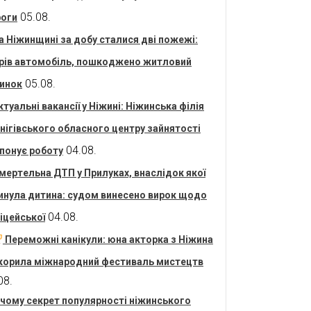
05.08.
оги
а Ніжинщині за добу сталися дві пожежі:
рів автомобіль, пошкоджено житловий
05.08.
инок
ктуальні вакансії у Ніжині: Ніжинська філія
нігівського обласного центру зайнятості
04.08.
понує роботу
мертельна ДТП у Прилуках, внаслідок якої
инула дитина: судом винесено вирок щодо
04.08.
іцейської
Переможні канікули: юна акторка з Ніжина
корила міжнародний фестиваль мистецтв
08.
 чому секрет популярності ніжинського