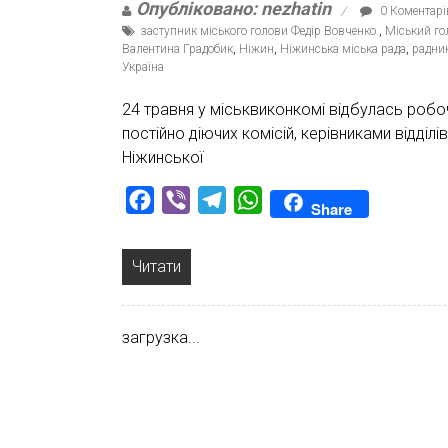
Опубліковано: nezhatin
0 Коментарі
заступник міського голови Федір Вовченко.
,
Міський го
Валентина Градобик
,
Ніжин
,
Ніжинська міська рада
,
радник
Україна
24 травня у міськвиконкомі відбулась робо
постійно діючих комісій, керівниками відділ
Ніжинської
Facebook
Viber
Telegram
WhatsApp
Share
Читати
загрузка...