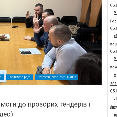
06.
У
Гос
06.
«
пош
06.
У
пож
Х
а
наглядова рада
Стратегія розвитку Ніжина
202
05.
Л
имоги до прозорих тендерів і
фру
део)
К