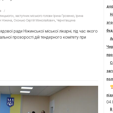
дор
в
Н
алицького»
,
заступник міського голови Ірина Грозенко
,
Ірина
и Ніжина
,
Охонько Сергій Миколайович
,
Чернігівщина
зго
буд
дової ради Ніжинської міської лікарні, під час якого
ьної прозорості дій тендерного комітету при
А
Чер
про
С
заг
пол
під
04.
В