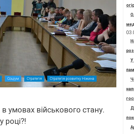
огі
О
мед
03.
Н
роз
У
пам
Соціум
Стратегія
Стратегія розвитку Ніжина
Ч
нап
гос
 в умовах військового стану.
Д
пон
 році?!
А