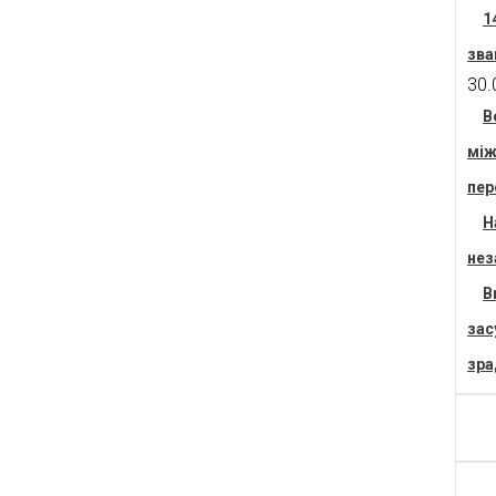
1
зва
30.
В
між
пер
Н
нез
В
зас
зра