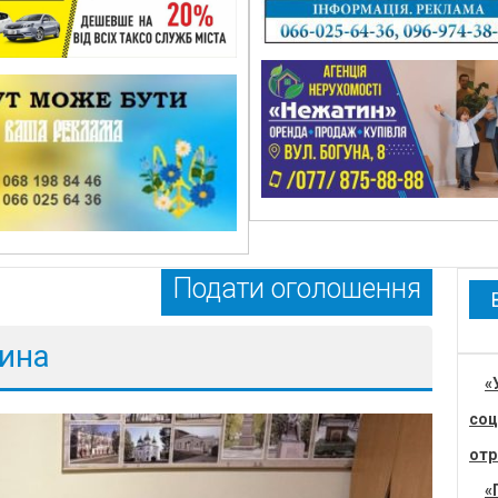
Подати оголошення
жина
«
соц
отр
«