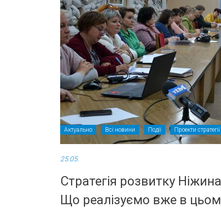
Актуально
Всі новини
Події
Проекти стратегії
25.05.
Стратегія розвитку Ніжина
Що реалізуємо вже в цьому