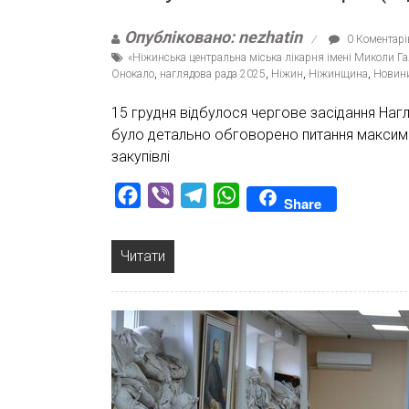
Опубліковано: nezhatin
0 Коментарі
«Ніжинська центральна міська лікарня імені Миколи Г
Онокало
,
наглядова рада 2025
,
Ніжин
,
Ніжинщина
,
Новин
15 грудня відбулося чергове засідання Нагля
було детально обговорено питання максимал
закупівлі
Facebook
Viber
Telegram
WhatsApp
Share
Читати