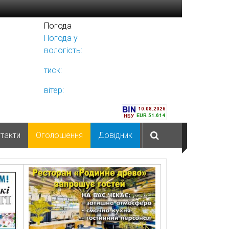
Погода
Погода у
Ніжині
вологість:
тиск:
вітер:
такти
Оголошення
Довідник