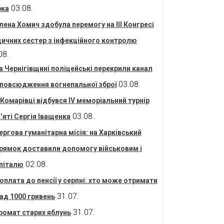
03.08.
рка
лена Хомич здобула перемогу на ІІІ Конгресі
ичних сестер з інфекційного контролю
08.
а Чернігівщині поліцейські перекрили канал
03.08.
повсюдження вогнепальної зброї
 Комарівці відбувся IV меморіальний турнір
03.08.
’яті Сергія Іващенка
ергова гуманітарна місія: на Харківський
рямок доставили допомогу військовим і
02.08.
піталю
оплата до пенсії у серпні: хто може отримати
31.07.
ад 1000 гривень
31.07.
ромат старих яблунь