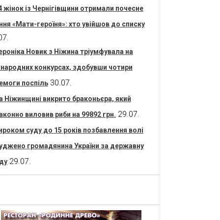
4 жінок із Чернігівщини отримали почесне
ння «Мати-героїня»: хто увійшов до списку
07.
ероніка Новик з Ніжина тріумфувала на
народних конкурсах, здобувши чотири
30.07.
емоги поспіль
а Ніжинщині викрито браконьєра, який
29.07.
аконно виловив риби на 99892 грн.
ироком суду до 15 років позбавлення волі
уджено громадянина України за державну
29.07.
ду