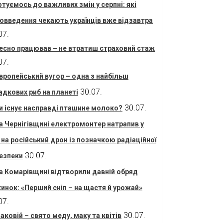
отуємось до важливих змін у серпні: які
овведення чекають українців вже відзавтра
07.
есно працював – не втратиш страховий стаж
07.
вропейський вугор – одна з найбільш
30.07.
адкових риб на планеті
30.07.
и існує насправді пташине молоко?
а Чернігівщині електромонтер натрапив у
і на російський дрон із позначкою радіаційної
30.07.
езпеки
а Комарівщині відтворили давній обряд
инок: «Перший сніп – на щастя й урожай»
07.
30.07.
аковій – свято меду, маку та квітів