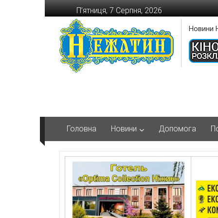
Перейти
П’ятниця, 7 Серпня, 2026
до
вмісту
Новини 
Головна
Новини
Допомога
П