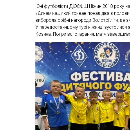
Юні футболісти ДЮСФШ Ніжин 2018 року на
«Динаміка», який тривав понад два з полов
виборола срібні нагороди Золотої ліги, де з
У передостанньому турі ніжинці зустрілися
Козина. Попри всі старання, матч завершив