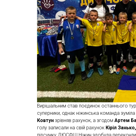
Вирішальним став поєдинок останнього тур
суперники, однак ніжинська команда зуміла 
Ковтун
зрівняв рахунок, а згодом
Артем Б
голу записали на свій рахунок
Кіріл Заньк
підсумку ДЮСФШ Ніжин здобула переконлив