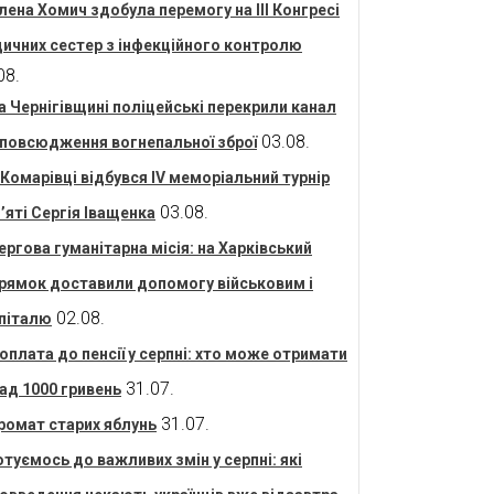
лена Хомич здобула перемогу на ІІІ Конгресі
ичних сестер з інфекційного контролю
08.
а Чернігівщині поліцейські перекрили канал
03.08.
повсюдження вогнепальної зброї
 Комарівці відбувся IV меморіальний турнір
03.08.
’яті Сергія Іващенка
ергова гуманітарна місія: на Харківський
рямок доставили допомогу військовим і
02.08.
піталю
оплата до пенсії у серпні: хто може отримати
31.07.
ад 1000 гривень
31.07.
ромат старих яблунь
отуємось до важливих змін у серпні: які