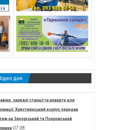
Відео дня
авіки, зарядні станції та апарати для
німації: Християнський корпус передав
таж на Запорізький та Покровський
07.08.
рямки