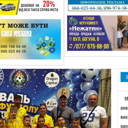
М
реа
ван
нап