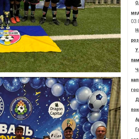
О
мед
03.
Н
роз
У
пам
Ч
нап
гос
Д
пон
А
Г