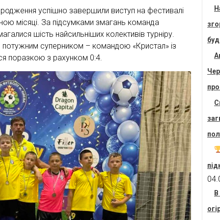
Н
родження успішно завершили виступ на фестивалі
иною місяці. За підсумками змагань команда
зго
магалися шість найсильніших колективів турніру.
буд
 з потужним суперником – командою «Кристал» із
А
ся поразкою з рахунком 0:4.
Чер
про
С
заг
пол
під
04.
В
огі