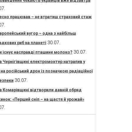
овведення чекають українців вже відзавтра
07.
есно працював – не втратиш страховий стаж
07.
вропейський вугор – одна з найбільш
30.07.
адкових риб на планеті
30.07.
и існує насправді пташине молоко?
а Чернігівщині електромонтер натрапив у
і на російський дрон із позначкою радіаційної
30.07.
езпеки
а Комарівщині відтворили давній обряд
инок: «Перший сніп – на щастя й урожай»
07.