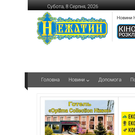
Перейти
Субота, 8 Серпня, 2026
до
вмісту
Новини 
Головна
Новини
Допомога
П