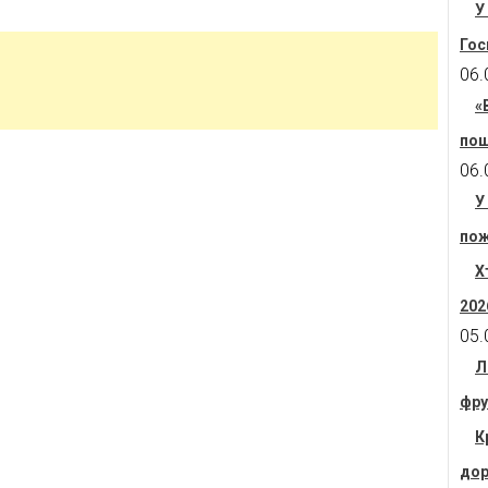
У
Гос
06.
«
пош
06.
У
пож
Х
202
05.
Л
фру
К
дор