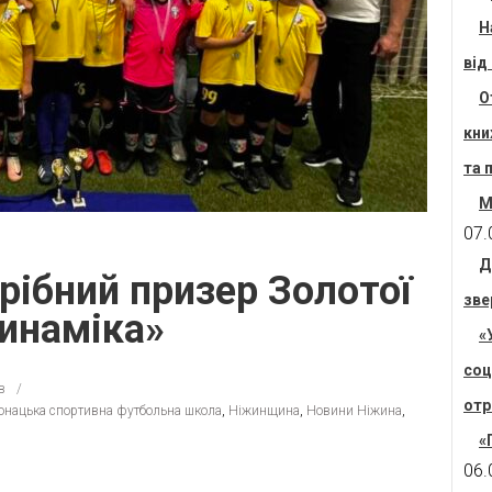
Н
від
О
кни
та 
М
07.
Д
ібний призер Золотої
зве
инаміка»
«
соц
в
отр
юнацька спортивна футбольна школа
,
Ніжинщина
,
Новини Ніжина
,
«
06.