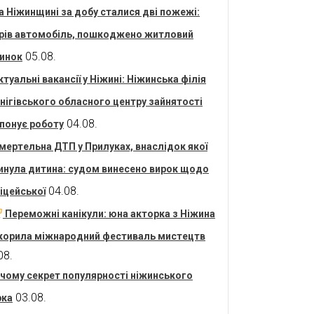
а Ніжинщині за добу сталися дві пожежі:
рів автомобіль, пошкоджено житловий
05.08.
инок
ктуальні вакансії у Ніжині: Ніжинська філія
нігівського обласного центру зайнятості
04.08.
понує роботу
мертельна ДТП у Прилуках, внаслідок якої
инула дитина: судом винесено вирок щодо
04.08.
іцейської
Переможні канікули: юна акторка з Ніжина
корила міжнародний фестиваль мистецтв
08.
 чому секрет популярності ніжинського
03.08.
рка