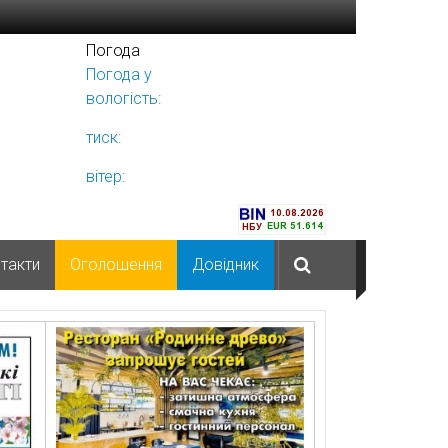
Погода
Погода у
Ніжині
вологість:
тиск:
вітер:
такти
Оголошення
Довідник