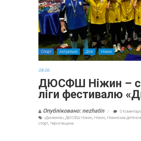
Спорт
Актуально
Діти
Ніжин
08.06.
ДЮСФШ Ніжин – ср
ліги фестивалю «Д
Опубліковано: nezhatin
0 Коментарі
«Динаміка»
,
ДЮСФШ Ніжин
,
Ніжин
,
Ніжинська дитячо-
спорт
,
Чернігівщина