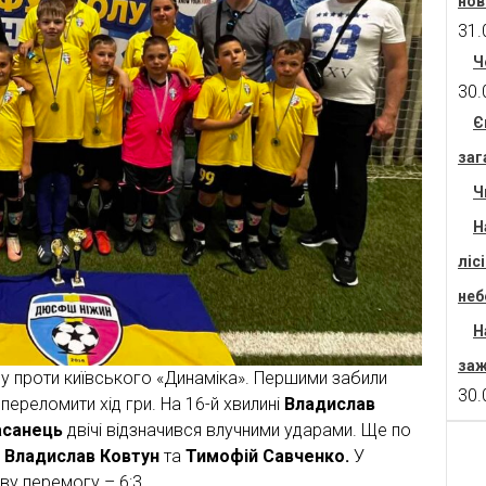
нов
31.
Ч
30.
Є
заг
Ч
Н
ліс
неб
Н
заж
у проти київського «Динаміка». Першими забили
30.
переломити хід гри. На 16-й хвилині
Владислав
асанець
двічі відзначився влучними ударами. Ще по
о, Владислав Ковтун
та
Тимофій Савченко.
У
у перемогу – 6:3.