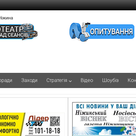
Ніжина
оради
Заходи
Стратегія
Відео
Шоубіз
Кон