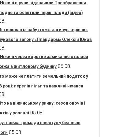
 Ніжині віряни відзначили Преображення
поднє та освятили перші плоди (відео)
08.
Він воював із забуттям»: загинув керівник
укового загону «Плацдарм» Олексій Юков
08.
 Ніжині через коротке замикання сталася
06.08.
ежа в житловому будинку
то може не платити земельний податок у
6 році: перелік пільг та важливі нюанси
08.
іто на ніжинському ринку: сезон овочів і
05.08.
ктів у розпалі
рутівська громада інвестує у безпечні
05.08.
оги