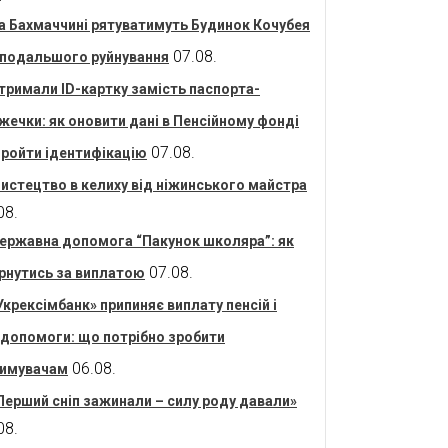
а Бахмаччині рятуватимуть Будинок Кочубея
07.08.
 подальшого руйнування
тримали ID-картку замість паспорта-
жечки: як оновити дані в Пенсійному фонді
07.08.
пройти ідентифікацію
истецтво в келиху від ніжинського майстра
08.
ержавна допомога “Пакунок школяра”: як
07.08.
рнутись за виплатою
Укрексімбанк» припиняє виплату пенсій і
допомоги: що потрібно зробити
06.08.
имувачам
Перший сніп зажинали – силу роду давали»
08.