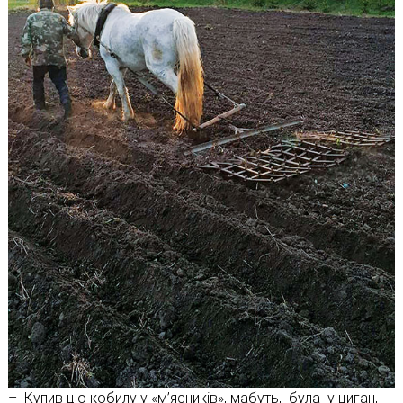
– Купив цю кобилу у «м’ясників», мабуть, була у циган,