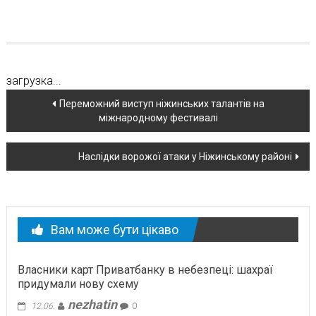
загрузка...
Навігація
Переможний виступ ніжинських талантів на
міжнародному фестивалі
по
новині
Наслідки ворожої атаки у Ніжинському районі
Вам може бути цікаво
Власники карт Приватбанку в небезпеці: шахраї
придумали нову схему
nezhatin
12.06.
0