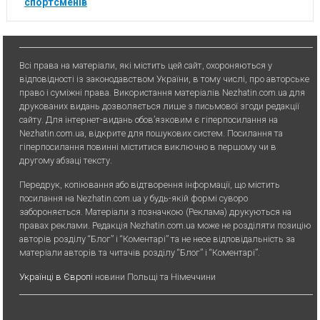
спортсменів
Всі права на матеріали, які містить цей сайт, охороняються у
відповідності із законодавством України, в тому числі, про авторське
право і суміжні права. Використання матерiалiв Nezhatin.com.ua для
друкованих видань дозволяється лише з письмової згоди редакції
сайту. Для iнтернет-видань обов’язковим є гiперпосилання на
Nezhatin.com.ua, відкрите для пошукових систем. Посилання та
гіперпосилання повинні міститися виключно в першому чи в
другому абзаці тексту.
Передрук, копiювання або вiдтворення iнформацiї, що мiстить
посилання на Nezhatin.com.ua у будь-якiй формi суворо
забороняється. Матеріали з позначкою (Реклама) друкуються на
правах реклами. Редакція Nezhatin.com.ua може не розділяти позицію
авторів розділу “Блог” і “Коментарі” та не несе відповідальність за
матеріали авторів та читачів розділу “Блог” і “Коментарі”.
Українці в Європі
новини Польщі та Німеччини