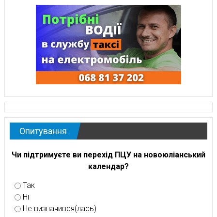
Опитування
Чи підтримуєте ви перехід ПЦУ на новоюліанський
календар?
Так
Ні
Не визначився(лась)