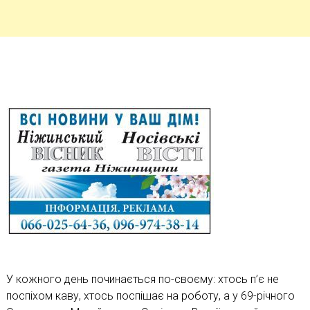
У кожного день починається по-своєму: хтось п’є не
поспіхом каву, хтось поспішає на роботу, а у 69-річного