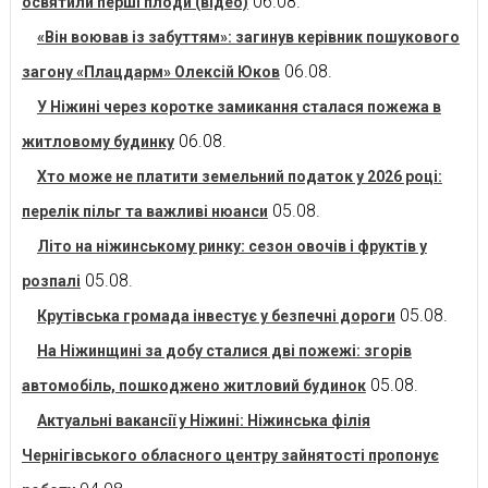
06.08.
освятили перші плоди (відео)
«Він воював із забуттям»: загинув керівник пошукового
06.08.
загону «Плацдарм» Олексій Юков
У Ніжині через коротке замикання сталася пожежа в
06.08.
житловому будинку
Хто може не платити земельний податок у 2026 році:
05.08.
перелік пільг та важливі нюанси
Літо на ніжинському ринку: сезон овочів і фруктів у
05.08.
розпалі
05.08.
Крутівська громада інвестує у безпечні дороги
На Ніжинщині за добу сталися дві пожежі: згорів
05.08.
автомобіль, пошкоджено житловий будинок
Актуальні вакансії у Ніжині: Ніжинська філія
Чернігівського обласного центру зайнятості пропонує