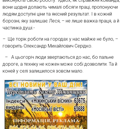
виконують свою роботу. Удвох, як справжня команда,
вони щодня долають чималі обсяги праці, пропонуючи
людям доступні ціни та якісний результат. І в кожній
борозні, яку залишає Леся, – не лише важка праця, а й
частинка душі.-
– Ще торік роботи на городах у нас майже не було, –
говорить Олександр Михайлович Серідко.
– А цьогоріч люди звертаються до нас, бо пальне
дороге, а техніку не кожен може собі дозволити. Та й
коней у селі залишилося зовсім мало.