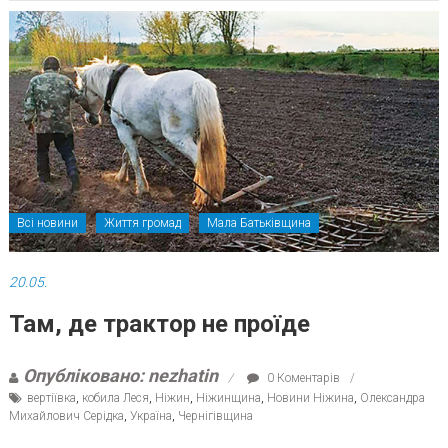
Всі новини
Життя громад
Мала Батьківщина
20.05.
Там, де трактор не проїде
Опубліковано: nezhatin
0 Коментарів
вертіївка
,
кобила Леся
,
Ніжин
,
Ніжинщина
,
Новини Ніжина
,
Олександра
Михайлович Серідка
,
Україна
,
Чернігівщина