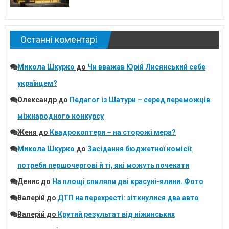
Останні коментарі
Микола Шкурко
до
Чи вважав Юрій Лисянський себе
українцем?
Олександр
до
Педагог із Шатури – серед переможців
міжнародного конкурсу
Женя
до
Квадрокоптери – на сторожі мера?
Микола Шкурко
до
Засідання бюджетної комісії:
потреби першочергові й ті, які можуть почекати
Денис
до
На площі спиляли дві красуні-ялини. Фото
Валерій
до
ДТП на перехресті: зіткнулися два авто
Валерій
до
Крутий результат від ніжинських