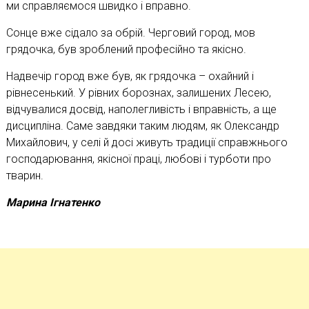
ми справляємося швидко і вправно.
Сонце вже сідало за обрій. Черговий город, мов
грядочка, був зроблений професійно та якісно.
Надвечір город вже був, як грядочка – охайний і
рівнесенький. У рівних борознах, залишених Лесею,
відчувалися досвід, наполегливість і вправність, а ще
дисципліна. Саме завдяки таким людям, як Олександр
Михайлович, у селі й досі живуть традиції справжнього
господарювання, якісної праці, любові і турботи про
тварин.
Марина Ігнатенко