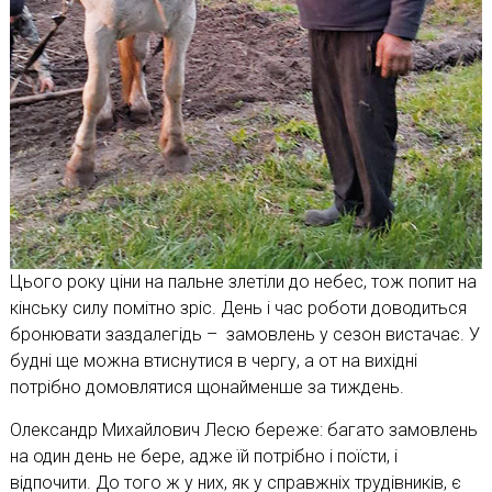
Цього року ціни на пальне злетіли до небес, тож попит на
кінську силу помітно зріс. День і час роботи доводиться
бронювати заздалегідь – замовлень у сезон вистачає. У
будні ще можна втиснутися в чергу, а от на вихідні
потрібно домовлятися щонайменше за тиждень.
Олександр Михайлович Лесю береже: багато замовлень
на один день не бере, адже їй потрібно і поїсти, і
відпочити. До того ж у них, як у справжніх трудівників, є