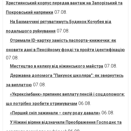
Християнський корпус передав вантаж на Запорізький та
07.08.
Покровський напрямки
На Бахмаччині рятуватимуть Будинок Кочубея від
07.08.
подальшого руйнування
Отримали ID-картку замість паспорта-книжечки: як
оновити дані в Пенсійному фонді та пройти ідентифікацію
07.08.
07.08.
Мистецтво в келиху від ніжинського майстра
Державна допомога “Пакунок школяра”: як звернутись
07.08.
за виплатою
«Укрексімбанк» припиняє виплату пенсій і соцдопомоги:
06.08.
що потрібно зробити отримувачам
06.08.
«Перший сніп зажинали – силу роду давали»
У Ніжині віряни відзначили Преображення Господнє та