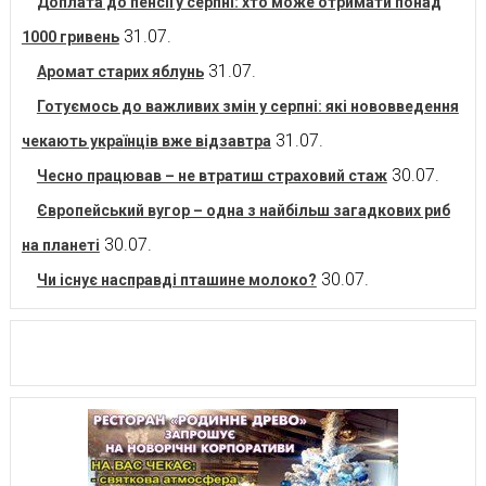
Доплата до пенсії у серпні: хто може отримати понад
31.07.
1000 гривень
31.07.
Аромат старих яблунь
Готуємось до важливих змін у серпні: які нововведення
31.07.
чекають українців вже відзавтра
30.07.
Чесно працював – не втратиш страховий стаж
Європейський вугор – одна з найбільш загадкових риб
30.07.
на планеті
30.07.
Чи існує насправді пташине молоко?