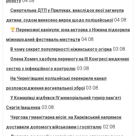
04.08.
роботу
Смертельна ДТП у Прилуках, внаслідок якої загинула
04.08.
дитина: судом винесено вирок щодо поліцейської
Переможні канікули: юна акторка з Ніжина підкорила
04.08.
міжнародний фестиваль мистецтв
03.08.
В чому секрет популярності ніжинського огірка
Олена Хомич здобула перемогу на ІІІ Конгресі медичних
03.08.
сестер з інфекційного контролю
На Чернігівщині поліцейські перекрили канал
03.08.
розповсюдження вогнепальної зброї
У Комарівці відбувся IV меморіальний турнір пам’яті
03.08.
Сергія Іващенка
Чергова гуманітарна місія: на Харківський напрямок
02.08.
доставили допомогу військовим і госпіталю