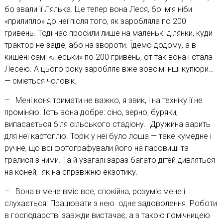
бо звали її Лялька. Це тепер вона Леся, бо ім’я ніби
«прилипло» до неї після того, як заробляла по 200
гривень. Тоді нас просили лише на маленькі ділянки, куди
трактор не заїде, або на звороти. Їдемо додому, а в
кишені самі «Леськи» по 200 гривень, от так вона і стала
Лесею. А цього року заробляє вже зовсім інші купюри…
— сміється чоловік.
– Мені коня тримати не важко, я звик, і на техніку її не
проміняю. Їсть вона добре: сіно, зерно, буряки,
випасається біля сільського стадіону. Дружина варить
для неї картоплю. Торік у неї було лоша — таке кумедне і
ручне, що всі фотографували його на пасовищі та
гралися з ними. Та й узагалі зараз багато дітей дивляться
на коней, як на справжню екзотику.
– Вона в мене вміє все, спокійна, розуміє мене і
слухається. Працювати з нею одне задоволення. Роботи
в господарстві завжди вистачає, а з такою помічницею