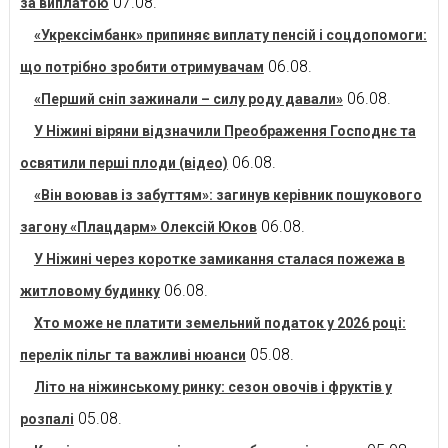
07.08.
за виплатою
«Укрексімбанк» припиняє виплату пенсій і соцдопомоги:
06.08.
що потрібно зробити отримувачам
06.08.
«Перший сніп зажинали – силу роду давали»
У Ніжині віряни відзначили Преображення Господнє та
06.08.
освятили перші плоди (відео)
«Він воював із забуттям»: загинув керівник пошукового
06.08.
загону «Плацдарм» Олексій Юков
У Ніжині через коротке замикання сталася пожежа в
06.08.
житловому будинку
Хто може не платити земельний податок у 2026 році:
05.08.
перелік пільг та важливі нюанси
Літо на ніжинському ринку: сезон овочів і фруктів у
05.08.
розпалі