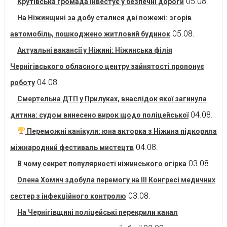
05.08.
Крутівська громада інвестує у безпечні дороги
На Ніжинщині за добу сталися дві пожежі: згорів
05.08.
автомобіль, пошкоджено житловий будинок
Актуальні вакансії у Ніжині: Ніжинська філія
Чернігівського обласного центру зайнятості пропонує
04.08.
роботу
Смертельна ДТП у Прилуках, внаслідок якої загинула
04.08.
дитина: судом винесено вирок щодо поліцейської
Переможні канікули: юна акторка з Ніжина підкорила
04.08.
міжнародний фестиваль мистецтв
03.08.
В чому секрет популярності ніжинського огірка
Олена Хомич здобула перемогу на ІІІ Конгресі медичних
03.08.
сестер з інфекційного контролю
На Чернігівщині поліцейські перекрили канал