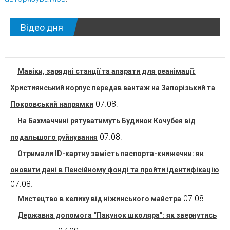
Відео дня
Мавіки, зарядні станції та апарати для реанімації:
Християнський корпус передав вантаж на Запорізький та
07.08.
Покровський напрямки
На Бахмаччині рятуватимуть Будинок Кочубея від
07.08.
подальшого руйнування
Отримали ID-картку замість паспорта-книжечки: як
оновити дані в Пенсійному фонді та пройти ідентифікацію
07.08.
07.08.
Мистецтво в келиху від ніжинського майстра
Державна допомога “Пакунок школяра”: як звернутись