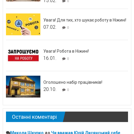
15.02.
0
Увага! Для тих, хто шукає роботу в Ніжині!
07.02.
0
Увага! Робота в Ніжині!
16.01.
0
Оголошено набір працівників!
20.10.
0
Останні коментарі
Микола Шкурко
до
Чи вважав Юрій Лисянський себе