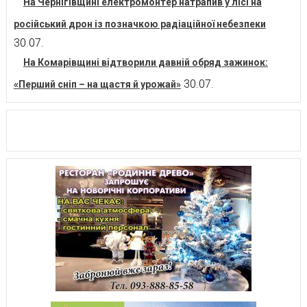
На Чернігівщині електромонтер натрапив у лісі на
російський дрон із позначкою радіаційної небезпеки
30.07.
На Комарівщині відтворили давній обряд зажинок:
30.07.
«Перший сніп – на щастя й урожай»