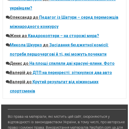
українцем?
Олександр
до
Педагог із Шатури – серед переможців
міжнародного конкурсу
Женя
до
Квадрокоптери – на сторожі мера?
Микола Шкурко
до
Засідання бюджетної комісії:
потреби першочергові й ті, які можуть почекати
Денис
до
На площі спиляли дві красуні-ялини. Фото
Валерій
до
ДТП на перехресті: зіткнулися два авто
Валерій
до
Крутий результат від ніжинських
спортсменів
Всі права на матеріали, які містить цей сайт, охороняються у
відповідності із законодавством України, в тому числі, про авторське
право і суміжні права. Використання матерiалiв Nezhatin.com.ua для