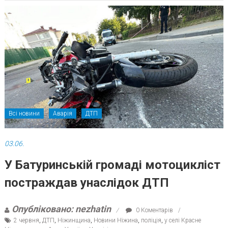
Всі новини
Аварія
ДТП
03.06.
У Батуринській громаді мотоцикліст
постраждав унаслідок ДТП
Опубліковано: nezhatin
0 Коментарів
2 червня
,
ДТП
,
Ніжинщина
,
Новини Ніжина
,
поліція
,
у селі Красне