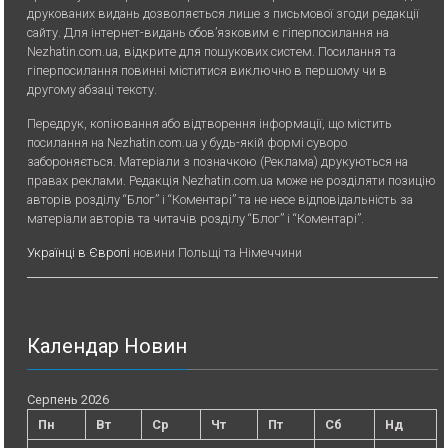
друкованих видань дозволяється лише з письмової згоди редакції
сайту. Для iнтернет-видань обов’язковим є гiперпосилання на
Nezhatin.com.ua, відкрите для пошукових систем. Посилання та
гіперпосилання повинні міститися виключно в першому чи в
другому абзаці тексту.
Передрук, копiювання або вiдтворення iнформацiї, що мiстить
посилання на Nezhatin.com.ua у будь-якiй формi суворо
забороняється. Матеріали з позначкою (Реклама) друкуються на
правах реклами. Редакція Nezhatin.com.ua може не розділяти позицію
авторів розділу “Блог” і “Коментарі” та не несе відповідальність за
матеріали авторів та читачів розділу “Блог” і “Коментарі”.
Українці в Європі
новини Польщі та Німеччини
Календар Новин
Серпень 2026
Пн
Вт
Ср
Чт
Пт
Сб
Нд