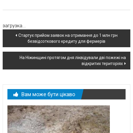
загрузка...
Навігація
Стартує прийом заявок на отримання до 1 млн грн
безвідсоткового кредиту для фермерів
по
новині
На Ніжинщині протягом дня ліквідували дві пожежі на
відкритих територіях
Вам може бути цікаво