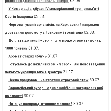
03.08.
розповсюдження вогнепальної зброї
У Комарівці відбувся IV меморіальний турнір пам’яті
03.08.
Сергія Іващенка
Чергова гуманітарна місія: на Харківський напрямок
02.08.
доставили допомогу військовим і госпіталю
Доплата до пенсії у серпні: хто може отримати понад
31.07.
1000 гривень
31.07.
Аромат старих яблунь
Готуємось до важливих змін у серпні: які нововведення
31.07.
чекають українців вже відзавтра
30.07.
Чесно працював – не втратиш страховий стаж
Європейський вугор – одна з найбільш загадкових риб
30.07.
на планеті
30.07.
Чи існує насправді пташине молоко?