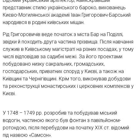
Відомий український архітектор, найяскравіший
представник стилю українського бароко, вихованець
Києво-Могилянської академії Іван Григорович-Барський
народився в родині київських міщан.
Рід Григоровичів веде початок з міста Бар на Поділлі,
звідки й походить друга частина прізвища. Після навчання
служив в Київському магістраті на різних посадах, у тому
числі відповідав за садибні межі. За його проектами
побудовано низку сакральних, громадських,
господарських, приватних споруд у Києві, а також на
Київщині та Чернігівщині. Крім того, виконував добудови
та реконструкції монастирських і церковних комплексів у
Києві.
У 1748 – 1749 рр. розробив та побудував міський
водогін, частиною якого був фонтан з павільйоном-
ротондою, після перебудови на початку XIX ст. відомий
під назвою «Самсон».