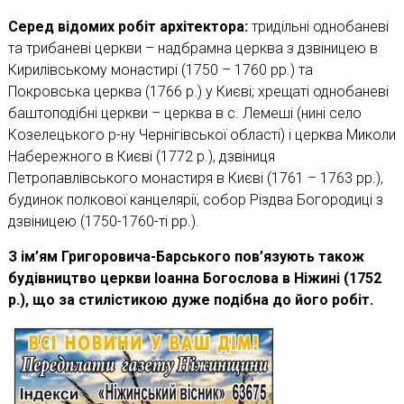
Серед відомих робіт архітектора:
тридільні однобаневі
та трибаневі церкви – надбрамна церква з дзвіницею в
Кирилівському монастирі (1750 – 1760 рр.) та
Покровська церква (1766 р.) у Києві; хрещаті однобаневі
баштоподібні церкви – церква в с. Лемеші (нині село
Козелецького р-ну Чернігівської області) і церква Миколи
Набережного в Києві (1772 р.), дзвіниця
Петропавлівського монастиря в Києві (1761 – 1763 рр.),
будинок полкової канцелярії, собор Різдва Богородиці з
дзвіницею (1750-1760-ті рр.).
З ім’ям Григоровича-Барського пов’язують також
будівництво церкви Іоанна Богослова в Ніжині (1752
р.), що за стилістикою дуже подібна до його робіт.