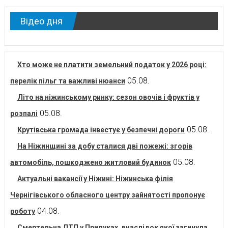
Відео дня
Хто може не платити земельний податок у 2026 році:
05.08.
перелік пільг та важливі нюанси
Літо на ніжинському ринку: сезон овочів і фруктів у
05.08.
розпалі
05.08.
Крутівська громада інвестує у безпечні дороги
На Ніжинщині за добу сталися дві пожежі: згорів
05.08.
автомобіль, пошкоджено житловий будинок
Актуальні вакансії у Ніжині: Ніжинська філія
Чернігівського обласного центру зайнятості пропонує
04.08.
роботу
Смертельна ДТП у Прилуках, внаслідок якої загинула