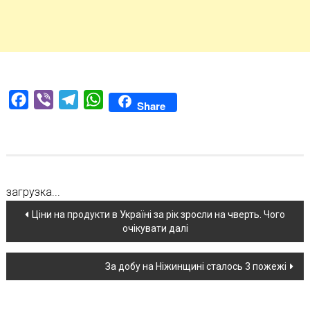
Facebook
Viber
Telegram
WhatsApp
Share
загрузка...
Навігація
Ціни на продукти в Україні за рік зросли на чверть. Чого
очікувати далі
по
новині
За добу на Ніжинщині сталось 3 пожежі