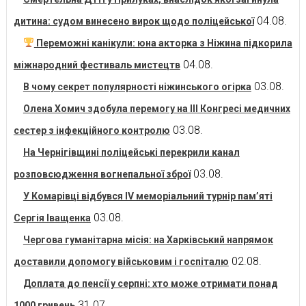
04.08.
дитина: судом винесено вирок щодо поліцейської
Переможні канікули: юна акторка з Ніжина підкорила
04.08.
міжнародний фестиваль мистецтв
03.08.
В чому секрет популярності ніжинського огірка
Олена Хомич здобула перемогу на ІІІ Конгресі медичних
03.08.
сестер з інфекційного контролю
На Чернігівщині поліцейські перекрили канал
03.08.
розповсюдження вогнепальної зброї
У Комарівці відбувся IV меморіальний турнір пам’яті
03.08.
Сергія Іващенка
Чергова гуманітарна місія: на Харківський напрямок
02.08.
доставили допомогу військовим і госпіталю
Доплата до пенсії у серпні: хто може отримати понад
31.07.
1000 гривень