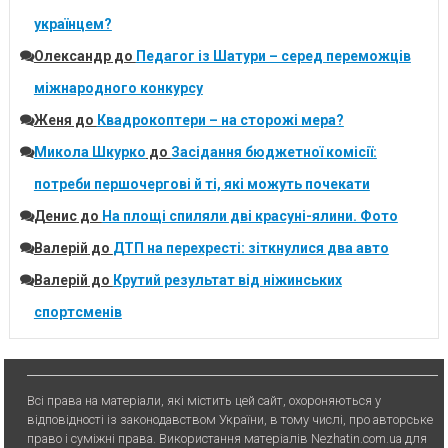
українцем?
Олександр
до
Педагог із Шатури – серед переможців
міжнародного конкурсу
Женя
до
Квадрокоптери – на сторожі мера?
Микола Шкурко
до
Засідання бюджетної комісії:
потреби першочергові й ті, які можуть почекати
Денис
до
На площі спиляли дві красуні-ялини. Фото
Валерій
до
ДТП на перехресті: зіткнулися два авто
Валерій
до
Крутий результат від ніжинських
спортсменів
Всі права на матеріали, які містить цей сайт, охороняються у
відповідності із законодавством України, в тому числі, про авторське
право і суміжні права. Використання матерiалiв Nezhatin.com.ua для