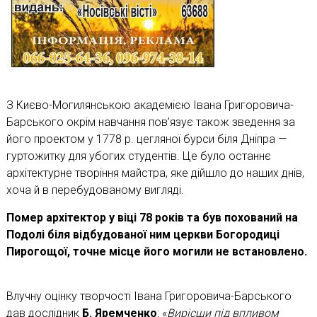
З Києво-Могилянською академією Івана Григоровича-
Барського окрім навчання пов’язує також зведення за
його проектом у 1778 р. цегляної бурси біля Дніпра —
гуртожитку для убогих студентів. Це було останнє
архітектурне творіння майстра, яке дійшло до наших днів,
хоча й в перебудованому вигляді.
Помер архітектор у віці 78 років та був похований на
Подолі біля відбудованої ним церкви Богородиці
Пирогощої, точне місце його могили не встановлено.
Влучну оцінку творчості Івана Григоровича-Барського
дав дослідник
Б. Яремченко
: «
Вирісши під впливом