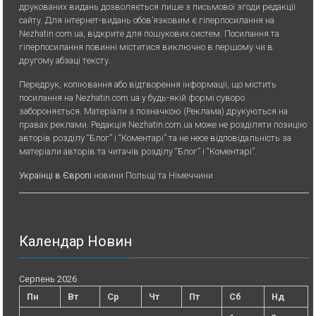
друкованих видань дозволяється лише з письмової згоди редакції
сайту. Для iнтернет-видань обов’язковим є гiперпосилання на
Nezhatin.com.ua, відкрите для пошукових систем. Посилання та
гіперпосилання повинні міститися виключно в першому чи в
другому абзаці тексту.
Передрук, копiювання або вiдтворення iнформацiї, що мiстить
посилання на Nezhatin.com.ua у будь-якiй формi суворо
забороняється. Матеріали з позначкою (Реклама) друкуються на
правах реклами. Редакція Nezhatin.com.ua може не розділяти позицію
авторів розділу “Блог” і “Коментарі” та не несе відповідальність за
матеріали авторів та читачів розділу “Блог” і “Коментарі”.
Українці в Європі
новини Польщі та Німеччини
Календар Новин
Серпень 2026
Пн
Вт
Ср
Чт
Пт
Сб
Нд