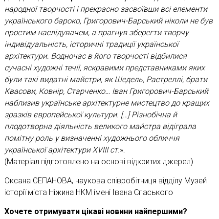
народної творчості і прекрасно засвоївши всі елементи
українського бароко, Григорович-Барський ніколи не був
простим наслідувачем, а прагнув зберегти творчу
індивідуальність, історичні традиції української
архітектури. Водночас в його творчості відбилися
сучасні художні течії, яскравими представниками яких
були такі видатні майстри, як Шедель, Растреллі, брати
Квасови, Ковнір, Старченко… Іван Григорович-Барський
наблизив українське архітектурне мистецтво до кращих
зразків європейської культури. […] Різнобічна й
плодотворна діяльність великого майстра відіграла
помітну роль у визначенні художнього обличчя
української архітектури XVIII ст
.».
(Матеріал підготовлено на основі відкритих джерел).
Оксана СЕПАНОВА, наукова співробітниця відділу Музей
історії міста Ніжина НКМ імені Івана Спаського
Хочете отримувати цікаві новини найпершими?