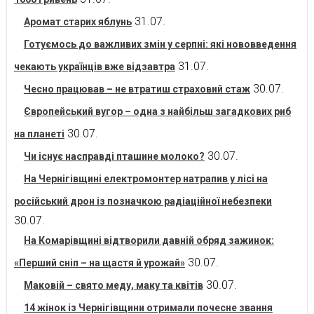
31.07.
Аромат старих яблунь
Готуємось до важливих змін у серпні: які нововведення
31.07.
чекають українців вже відзавтра
30.07.
Чесно працював – не втратиш страховий стаж
Європейський вугор – одна з найбільш загадкових риб
30.07.
на планеті
30.07.
Чи існує насправді пташине молоко?
На Чернігівщині електромонтер натрапив у лісі на
російський дрон із позначкою радіаційної небезпеки
30.07.
На Комарівщині відтворили давній обряд зажинок:
30.07.
«Перший сніп – на щастя й урожай»
30.07.
Маковій – свято меду, маку та квітів
14 жінок із Чернігівщини отримали почесне звання