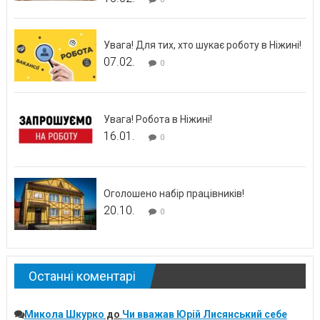
Увага! Для тих, хто шукає роботу в Ніжині!
07.02.
0
Увага! Робота в Ніжині!
16.01.
0
Оголошено набір працівників!
20.10.
0
Останні коментарі
Микола Шкурко
до
Чи вважав Юрій Лисянський себе