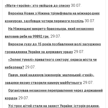
30.07.
«Мати-героїня»: хто увійшов до списку
Вероніка Новик з Ніжина тріумфувала на міжнародних
30.07.
конкурсах, здобувши чотири перемоги поспіль
На Ніжинщині викрито браконьєра, який незаконно
29.07.
виловив риби на 99892 грн.
Вироком суду до 15 років позбавлення волі засуджено
29.07.
громадянина України за державну зраду
«Зелені тунелі» приватного сектору: окраса міста чи
29.07.
небезпека?
Павук, який надихнув інженерів: маленький «геній»,
29.07.
завдяки якому створили камеру майбутнього
Організував незаконне переправлення через державний
29.07.
кордон
Усі троє дітей стали на захист України: історія родини,