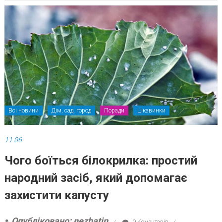
Всі новини
Дім, сад, город
Поради
Цікавинки
11.06.
Чого боїться білокрилка: простий
народний засіб, який допомагає
захистити капусту
Опубліковано: nezhatin
0 Коментарів