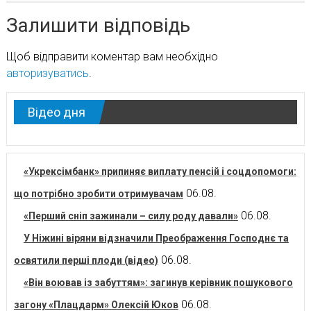
Залишити відповідь
Щоб відправити коментар вам необхідно
авторизуватись
.
Відео дня
«Укрексімбанк» припиняє виплату пенсій і соцдопомоги:
06.08.
що потрібно зробити отримувачам
06.08.
«Перший сніп зажинали – силу роду давали»
У Ніжині віряни відзначили Преображення Господнє та
06.08.
освятили перші плоди (відео)
«Він воював із забуттям»: загинув керівник пошукового
06.08.
загону «Плацдарм» Олексій Юков