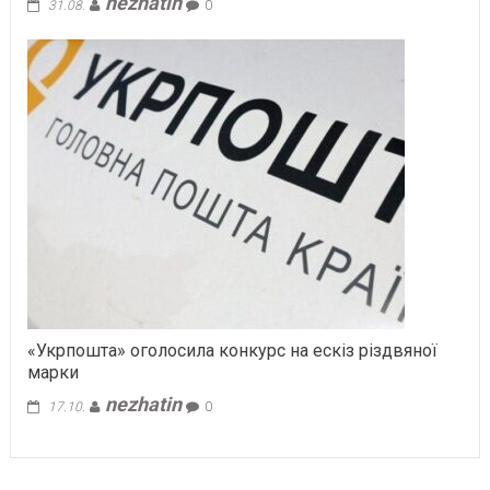
nezhatin
31.08.
0
«Укрпошта» оголосила конкурс на ескіз різдвяної
марки
nezhatin
17.10.
0