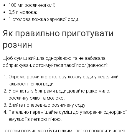
100 мл рослинної олії;
0,5 л молока;
1 столова ложка харчової соди.
Як правильно приготувати
розчин
Щоб суміш вийшла однорідною та не забивала
обприскувач, дотримуйтеся такої послідовності:
Окремо розчиніть столову ложку соди у невеликій
кількості теплої води.
У ємність із 5 літрами води додайте рідке мило,
рослинну олію та молоко.
Влийте попередньо розчинену соду.
Ретельно перемішайте суміш до утворення однорідної
емульсії з легкою піною.
Готовий розчин має бути рідким і легко проходити через