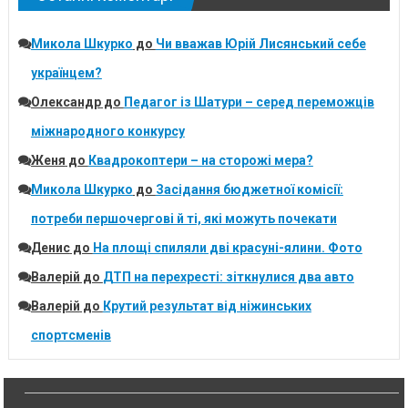
Микола Шкурко
до
Чи вважав Юрій Лисянський себе
українцем?
Олександр
до
Педагог із Шатури – серед переможців
міжнародного конкурсу
Женя
до
Квадрокоптери – на сторожі мера?
Микола Шкурко
до
Засідання бюджетної комісії:
потреби першочергові й ті, які можуть почекати
Денис
до
На площі спиляли дві красуні-ялини. Фото
Валерій
до
ДТП на перехресті: зіткнулися два авто
Валерій
до
Крутий результат від ніжинських
спортсменів