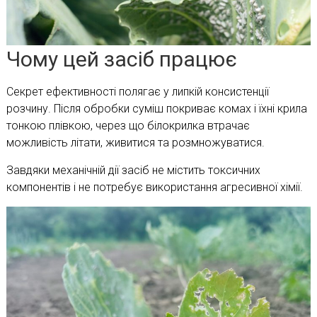
Чому цей засіб працює
Секрет ефективності полягає у липкій консистенції
розчину. Після обробки суміш покриває комах і їхні крила
тонкою плівкою, через що білокрилка втрачає
можливість літати, живитися та розмножуватися.
Завдяки механічній дії засіб не містить токсичних
компонентів і не потребує використання агресивної хімії.