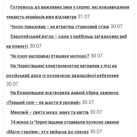
Готуємось до важливих змін у серпні: які нововведення
31.07.
чекають українців вже відзавтра
30.07.
Чесно працював – не втратиш страховий стаж
Європейський вугор – одна з найбільш загадкових риб
30.07.
на планеті
30.07.
Чи існує насправді пташине молоко?
На Чернігівщині електромонтер натрапив у лісі на
російський дрон із позначкою радіаційної небезпеки
30.07.
На Комарівщині відтворили давній обряд зажинок:
30.07.
«Перший сніп – на щастя й урожай»
30.07.
Маковій – свято меду, маку та квітів
14 жінок із Чернігівщини отримали почесне звання
30.07.
«Мати-героїня»: хто увійшов до списку