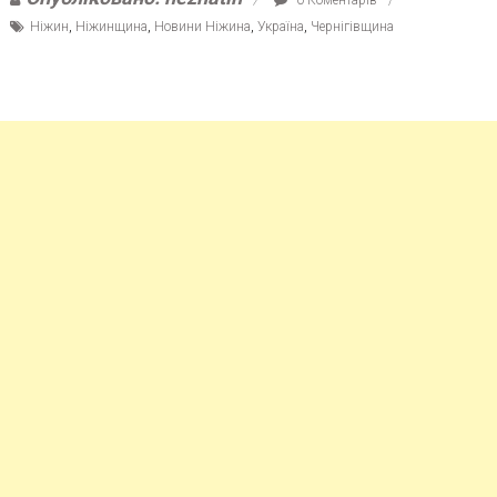
Ніжин
,
Ніжинщина
,
Новини Ніжина
,
Україна
,
Чернігівщина