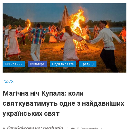
Всі новини
Культура
Події та свята
Традиції
12.06.
Магічна ніч Купала: коли
святкуватимуть одне з найдавніших
українських свят
Опубліковано: nezhatin
0 Коментарів