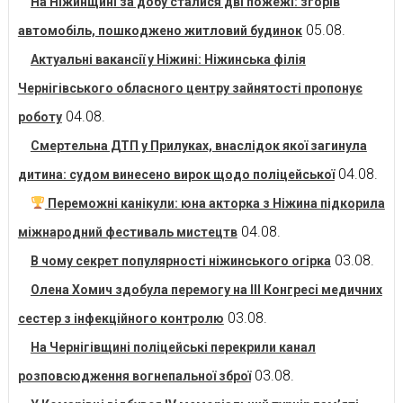
На Ніжинщині за добу сталися дві пожежі: згорів
05.08.
автомобіль, пошкоджено житловий будинок
Актуальні вакансії у Ніжині: Ніжинська філія
Чернігівського обласного центру зайнятості пропонує
04.08.
роботу
Смертельна ДТП у Прилуках, внаслідок якої загинула
04.08.
дитина: судом винесено вирок щодо поліцейської
Переможні канікули: юна акторка з Ніжина підкорила
04.08.
міжнародний фестиваль мистецтв
03.08.
В чому секрет популярності ніжинського огірка
Олена Хомич здобула перемогу на ІІІ Конгресі медичних
03.08.
сестер з інфекційного контролю
На Чернігівщині поліцейські перекрили канал
03.08.
розповсюдження вогнепальної зброї