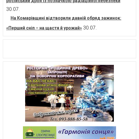
російський дрон із позначкою радіаційної небезпеки
30.07.
На Комарівщині відтворили давній обряд зажинок:
30.07.
«Перший сніп – на щастя й урожай»