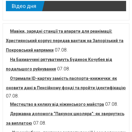
Відео дня
Мавіки, зарядні станції та апарати для реанімації:
Християнський корпус передав вантаж на Запорізький та
07.08.
Покровський напрямки
На Бахмаччині рятуватимуть Будинок Кочубея від
07.08.
подальшого руйнування
Отримали ID-картку замість паспорта-книжечки: як
оновити дані в Пенсійному фонді та пройти ідентифікацію
07.08.
07.08.
Мистецтво в келиху від ніжинського майстра
Державна допомога “Пакунок школяра”: як звернутись
07.08.
за виплатою