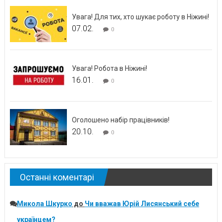
Увага! Для тих, хто шукає роботу в Ніжині!
07.02.
0
Увага! Робота в Ніжині!
16.01.
0
Оголошено набір працівників!
20.10.
0
Останні коментарі
Микола Шкурко
до
Чи вважав Юрій Лисянський себе
українцем?