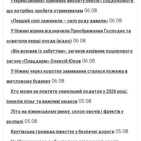
«Укрексімбанк» припиняє виплату пенсій і соцдопомоги:
06.08.
що потрібно зробити отримувачам
06.08.
«Перший сніп зажинали – силу роду давали»
У Ніжині віряни відзначили Преображення Господнє та
06.08.
освятили перші плоди (відео)
«Він воював із забуттям»: загинув керівник пошукового
06.08.
загону «Плацдарм» Олексій Юков
У Ніжині через коротке замикання сталася пожежа в
06.08.
житловому будинку
Хто може не платити земельний податок у 2026 році:
05.08.
перелік пільг та важливі нюанси
Літо на ніжинському ринку: сезон овочів і фруктів у
05.08.
розпалі
05.08.
Крутівська громада інвестує у безпечні дороги