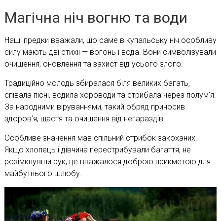
Магічна ніч вогню та води
Наші предки вважали, що саме в купальську ніч особливу
силу мають дві стихії — вогонь і вода. Вони символізували
очищення, оновлення та захист від усього злого.
Традиційно молодь збиралася біля великих багать,
співала пісні, водила хороводи та стрибала через полум’я.
За народними віруваннями, такий обряд приносив
здоров’я, щастя та очищення від негараздів.
Особливе значення мав спільний стрибок закоханих.
Якщо хлопець і дівчина перестрибували багаття, не
розімкнувши рук, це вважалося доброю прикметою для
майбутнього шлюбу.