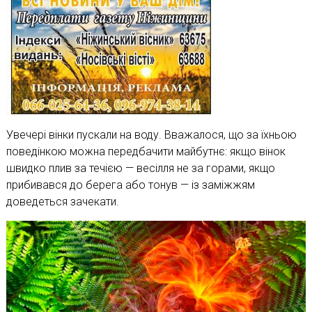
Увечері вінки пускали на воду. Вважалося, що за їхньою
поведінкою можна передбачити майбутнє: якщо вінок
швидко плив за течією — весілля не за горами, якщо
прибивався до берега або тонув — із заміжжям
доведеться зачекати.