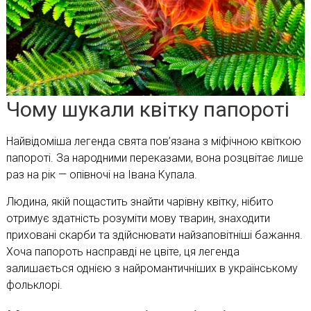
Чому шукали квітку папороті
Найвідоміша легенда свята пов’язана з міфічною квіткою
папороті. За народними переказами, вона розцвітає лише
раз на рік — опівночі на Івана Купала.
Людина, якій пощастить знайти чарівну квітку, нібито
отримує здатність розуміти мову тварин, знаходити
приховані скарби та здійснювати найзаповітніші бажання.
Хоча папороть насправді не цвіте, ця легенда
залишається однією з найромантичніших в українському
фольклорі.