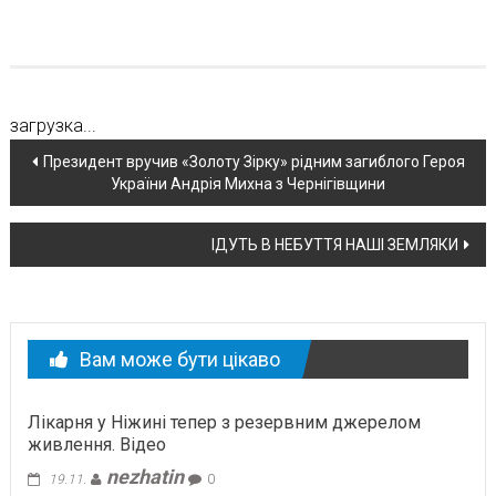
загрузка...
Навігація
Президент вручив «Золоту Зірку» рідним загиблого Героя
України Андрія Михна з Чернігівщини
по
новині
ІДУТЬ В НЕБУТТЯ НАШІ ЗЕМЛЯКИ
Вам може бути цікаво
Лікарня у Ніжині тепер з резервним джерелом
живлення. Відео
nezhatin
19.11.
0