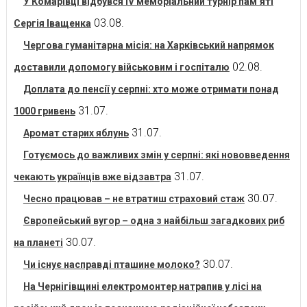
У Комарівці відбувся IV меморіальний турнір пам’яті
03.08.
Сергія Іващенка
Чергова гуманітарна місія: на Харківський напрямок
02.08.
доставили допомогу військовим і госпіталю
Доплата до пенсії у серпні: хто може отримати понад
31.07.
1000 гривень
31.07.
Аромат старих яблунь
Готуємось до важливих змін у серпні: які нововведення
31.07.
чекають українців вже відзавтра
30.07.
Чесно працював – не втратиш страховий стаж
Європейський вугор – одна з найбільш загадкових риб
30.07.
на планеті
30.07.
Чи існує насправді пташине молоко?
На Чернігівщині електромонтер натрапив у лісі на