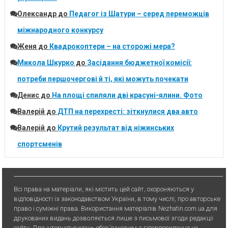
Олександр
до
Педагог із Шатури – серед переможців
міжнародного конкурсу
Женя
до
Квадрокоптери – на сторожі мера?
Микола Шкурко
до
Засідання бюджетної комісії:
потреби першочергові й ті, які можуть почекати
Денис
до
На площі спиляли дві красуні-ялини. Фото
Валерій
до
ДТП на перехресті: зіткнулися два авто
Валерій
до
Крутий результат від ніжинських
спортсменів
Всі права на матеріали, які містить цей сайт, охороняються у
відповідності із законодавством України, в тому числі, про авторське
право і суміжні права. Використання матерiалiв Nezhatin.com.ua для
друкованих видань дозволяється лише з письмової згоди редакції
сайту. Для iнтернет-видань обов’язковим є гiперпосилання на