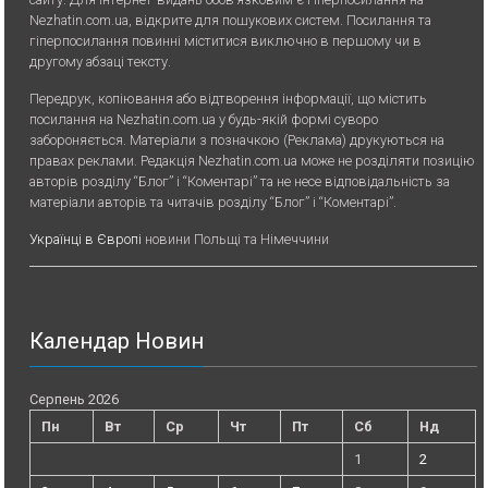
Nezhatin.com.ua, відкрите для пошукових систем. Посилання та
гіперпосилання повинні міститися виключно в першому чи в
другому абзаці тексту.
Передрук, копiювання або вiдтворення iнформацiї, що мiстить
посилання на Nezhatin.com.ua у будь-якiй формi суворо
забороняється. Матеріали з позначкою (Реклама) друкуються на
правах реклами. Редакція Nezhatin.com.ua може не розділяти позицію
авторів розділу “Блог” і “Коментарі” та не несе відповідальність за
матеріали авторів та читачів розділу “Блог” і “Коментарі”.
Українці в Європі
новини Польщі та Німеччини
Календар Новин
Серпень 2026
Пн
Вт
Ср
Чт
Пт
Сб
Нд
1
2