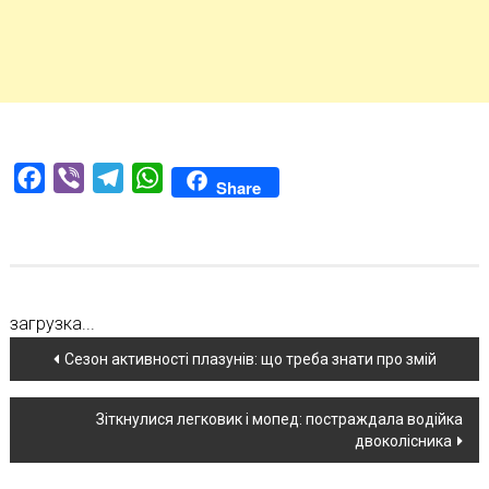
Facebook
Viber
Telegram
WhatsApp
Share
загрузка...
Навігація
Сезон активності плазунів: що треба знати про змій
по
Зіткнулися легковик і мопед: постраждала водійка
новині
двоколісника