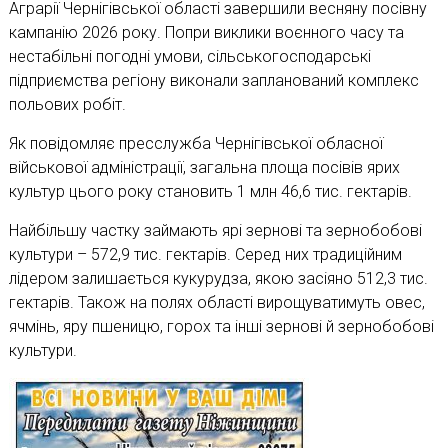
Аграрії Чернігівської області завершили весняну посівну
кампанію 2026 року. Попри виклики воєнного часу та
нестабільні погодні умови, сільськогосподарські
підприємства регіону виконали запланований комплекс
польових робіт.
Як повідомляє пресслужба Чернігівської обласної
військової адміністрації, загальна площа посівів ярих
культур цього року становить 1 млн 46,6 тис. гектарів.
Найбільшу частку займають ярі зернові та зернобобові
культури – 572,9 тис. гектарів. Серед них традиційним
лідером залишається кукурудза, якою засіяно 512,3 тис.
гектарів. Також на полях області вирощуватимуть овес,
ячмінь, яру пшеницю, горох та інші зернові й зернобобові
культури.