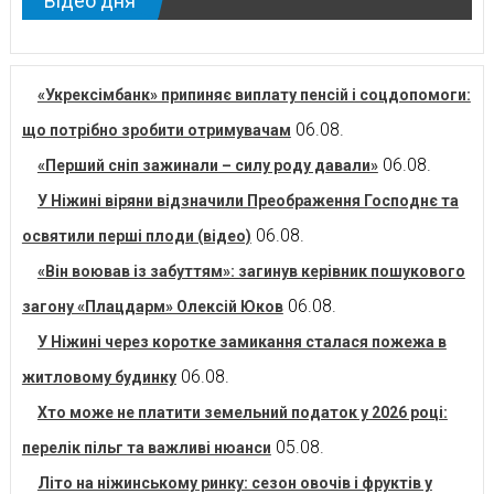
Відео дня
«Укрексімбанк» припиняє виплату пенсій і соцдопомоги:
06.08.
що потрібно зробити отримувачам
06.08.
«Перший сніп зажинали – силу роду давали»
У Ніжині віряни відзначили Преображення Господнє та
06.08.
освятили перші плоди (відео)
«Він воював із забуттям»: загинув керівник пошукового
06.08.
загону «Плацдарм» Олексій Юков
У Ніжині через коротке замикання сталася пожежа в
06.08.
житловому будинку
Хто може не платити земельний податок у 2026 році:
05.08.
перелік пільг та важливі нюанси
Літо на ніжинському ринку: сезон овочів і фруктів у