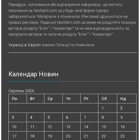
Передрук, копiювання або вiдтворення iнформацiї, що мiстить
посилання на Nezhatin.com.ua у будь-якiй формi суворо
забороняється. Матеріали з позначкою (Реклама) друкуються на
правах реклами. Редакція Nezhatin.com.ua може не розділяти позицію
авторів розділу “Блог” і “Коментарі” та не несе відповідальність за
матеріали авторів та читачів розділу “Блог” і “Коментарі”.
Українці в Європі
новини Польщі та Німеччини
Календар Новин
Серпень 2026
Пн
Вт
Ср
Чт
Пт
Сб
Нд
1
2
3
4
5
6
7
8
9
10
11
12
13
14
15
16
17
18
19
20
21
22
23