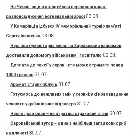
На Чернігівщині поліцейські перекрили канал
03.08.
розповсюдження вогнепальної зброї
У Комарівці відбувся IV меморіальний турнір пам’яті
03.08.
Сергія Іващенка
Чергова гуманітарна місія: на Харківський напрямок
02.08.
доставили допомогу військовим і госпіталю
Доплата до пенсії у серпні: хто може отримати понад
31.07.
1000 гривень
31.07.
Аромат старих яблунь
Готуємось до важливих змін у серпні: які нововведення
31.07.
чекають українців вже відзавтра
30.07.
Чесно працював – не втратиш страховий стаж
Європейський вугор – одна з найбільш загадкових риб
30.07.
на планеті