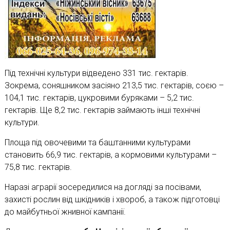
Під технічні культури відведено 331 тис. гектарів.
Зокрема, соняшником засіяно 213,5 тис. гектарів, соєю –
104,1 тис. гектарів, цукровими буряками – 5,2 тис.
гектарів. Ще 8,2 тис. гектарів займають інші технічні
культури.
Площа під овочевими та баштанними культурами
становить 66,9 тис. гектарів, а кормовими культурами –
75,8 тис. гектарів.
Наразі аграрії зосередилися на догляді за посівами,
захисті рослин від шкідників і хвороб, а також підготовці
до майбутньої жнивної кампанії.