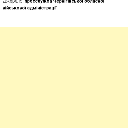
Джерело:
пресслужба Чернігівської обласної
військової адміністрації