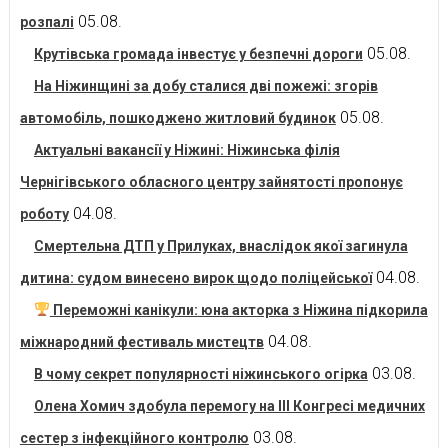
05.08.
розпалі
05.08.
Крутівська громада інвестує у безпечні дороги
На Ніжинщині за добу сталися дві пожежі: згорів
05.08.
автомобіль, пошкоджено житловий будинок
Актуальні вакансії у Ніжині: Ніжинська філія
Чернігівського обласного центру зайнятості пропонує
04.08.
роботу
Смертельна ДТП у Прилуках, внаслідок якої загинула
04.08.
дитина: судом винесено вирок щодо поліцейської
Переможні канікули: юна акторка з Ніжина підкорила
04.08.
міжнародний фестиваль мистецтв
03.08.
В чому секрет популярності ніжинського огірка
Олена Хомич здобула перемогу на ІІІ Конгресі медичних
03.08.
сестер з інфекційного контролю