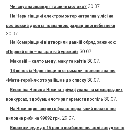
30.07.
Чи існує насправді пташине молоко?
На Чернігівщині електромонтер натрапив у лісі на
російський дрон із позначкою радіаційної небезпеки
30.07.
На Комарівщині відтворили давній обряд зажинок:
30.07.
«Перший сніп – на щастя й урожай»
30.07.
Маковій – свято меду, маку та квітів
14 жінок із Чернігівщини отримали почесне звання
30.07.
«Мати-героїня»: хто увійшов до списку
Вероніка Новик з Ніжина тріумфувала на міжнародних
30.07.
конкурсах, здобувши чотири перемоги поспіль
На Ніжинщині викрито браконьєра, який незаконно
29.07.
виловив риби на 99892 грн.
Вироком суду до 15 років позбавлення волі засуджено