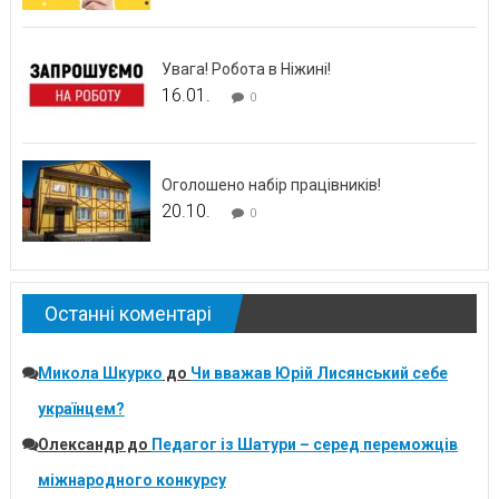
Увага! Робота в Ніжині!
16.01.
0
Оголошено набір працівників!
20.10.
0
Останні коментарі
Микола Шкурко
до
Чи вважав Юрій Лисянський себе
українцем?
Олександр
до
Педагог із Шатури – серед переможців
міжнародного конкурсу