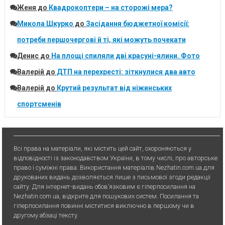
Женя
до
Квадрокоптери – на сторожі мера?
Микола Шкурко
до
Засідання бюджетної комісії:
потреби першочергові й ті, які можуть почекати
Денис
до
На площі спиляли дві красуні-ялини. Фото
Валерій
до
ДТП на перехресті: зіткнулися два авто
Валерій
до
Крутий результат від ніжинських
спортсменів
Всі права на матеріали, які містить цей сайт, охороняються у
відповідності із законодавством України, в тому числі, про авторське
право і суміжні права. Використання матерiалiв Nezhatin.com.ua для
друкованих видань дозволяється лише з письмової згоди редакції
сайту. Для iнтернет-видань обов’язковим є гiперпосилання на
Nezhatin.com.ua, відкрите для пошукових систем. Посилання та
гіперпосилання повинні міститися виключно в першому чи в
другому абзаці тексту.