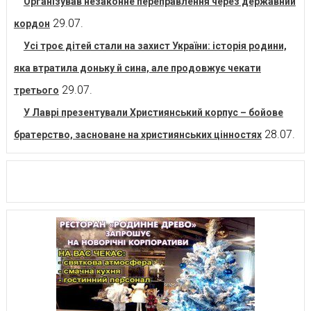
Організував незаконне переправлення через державний
29.07.
кордон
Усі троє дітей стали на захист України: історія родини,
яка втратила доньку й сина, але продовжує чекати
29.07.
третього
У Лаврі презентували Християнський корпус – бойове
28.07.
братерство, засноване на християнських цінностях