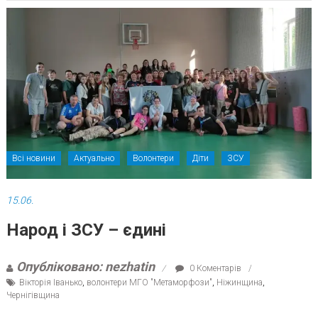
Всі новини
Актуально
Волонтери
Діти
ЗСУ
15.06.
Народ і ЗСУ – єдині
Опубліковано: nezhatin
0 Коментарів
Вікторія Іванько
,
волонтери МГО "Метаморфози"
,
Ніжинщина
,
Чернігівщина