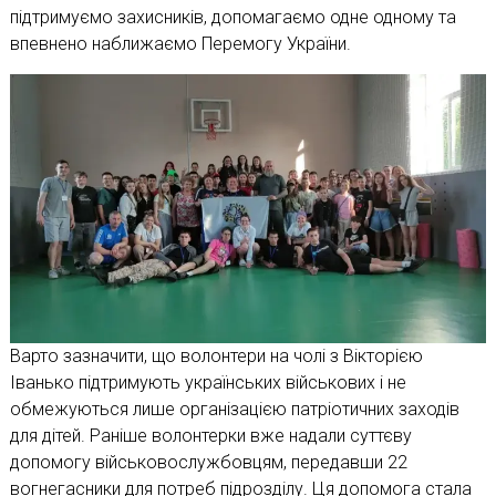
підтримуємо захисників, допомагаємо одне одному та
впевнено наближаємо Перемогу України.
Варто зазначити, що волонтери на чолі з Вікторією
Іванько підтримують українських військових і не
обмежуються лише організацією патріотичних заходів
для дітей. Раніше волонтерки вже надали суттєву
допомогу військовослужбовцям, передавши 22
вогнегасники для потреб підрозділу. Ця допомога стала