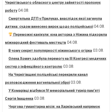
Чернігівського обласного центру зайнятості пропонує
04.08.
роботу
Смертельна ДТП у Прилуках, внаслідок якої загинула
04.08.
дитина: судом винесено вирок щодо поліцейської
Переможні канікули: юна акторка з Ніжина підкорила
04.08.
міжнародний фестиваль мистецтв
03.08.
В чому секрет популярності ніжинського огірка
Олена Хомич здобула перемогу на ІІІ Конгресі медичних
03.08.
сестер з інфекційного контролю
На Чернігівщині поліцейські перекрили канал
03.08.
розповсюдження вогнепальної зброї
У Комарівці відбувся IV меморіальний турнір пам’яті
03.08.
Сергія Іващенка
Чергова гуманітарна місія: на Харківський напрямок