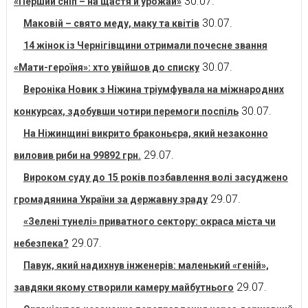
30.07.
«Перший сніп – на щастя й урожай»
30.07.
Маковій – свято меду, маку та квітів
14 жінок із Чернігівщини отримали почесне звання
30.07.
«Мати-героїня»: хто увійшов до списку
Вероніка Новик з Ніжина тріумфувала на міжнародних
30.07.
конкурсах, здобувши чотири перемоги поспіль
На Ніжинщині викрито браконьєра, який незаконно
29.07.
виловив риби на 99892 грн.
Вироком суду до 15 років позбавлення волі засуджено
29.07.
громадянина України за державну зраду
«Зелені тунелі» приватного сектору: окраса міста чи
29.07.
небезпека?
Павук, який надихнув інженерів: маленький «геній»,
29.07.
завдяки якому створили камеру майбутнього