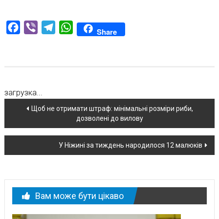
Facebook
Viber
Telegram
WhatsApp
Share
загрузка...
Навігація
Щоб не отримати штраф: мінімальні розміри риби,
дозволені до вилову
по
новині
У Ніжині за тиждень народилося 12 малюків
Вам може бути цікаво