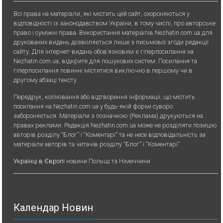
Всі права на матеріали, які містить цей сайт, охороняються у
відповідності із законодавством України, в тому числі, про авторське
право і суміжні права. Використання матерiалiв Nezhatin.com.ua для
друкованих видань дозволяється лише з письмової згоди редакції
сайту. Для iнтернет-видань обов’язковим є гiперпосилання на
Nezhatin.com.ua, відкрите для пошукових систем. Посилання та
гіперпосилання повинні міститися виключно в першому чи в
другому абзаці тексту.
Передрук, копiювання або вiдтворення iнформацiї, що мiстить
посилання на Nezhatin.com.ua у будь-якiй формi суворо
забороняється. Матеріали з позначкою (Реклама) друкуються на
правах реклами. Редакція Nezhatin.com.ua може не розділяти позицію
авторів розділу “Блог” і “Коментарі” та не несе відповідальність за
матеріали авторів та читачів розділу “Блог” і “Коментарі”.
Українці в Європі
новини Польщі та Німеччини
Календар Новин