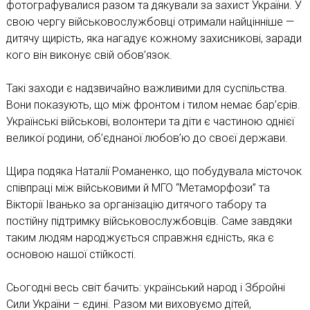
фотографувалися разом та дякували за захист України. У
свою чергу військовослужбовці отримали найцінніше —
дитячу щирість, яка нагадує кожному захисникові, заради
кого він виконує свій обов’язок.
Такі заходи є надзвичайно важливими для суспільства.
Вони показують, що між фронтом і тилом немає бар’єрів.
Українські військові, волонтери та діти є частиною однієї
великої родини, об’єднаної любов’ю до своєї держави.
Щира подяка Наталії Романенко, що побудувала місточок
співпраці між військовими й МГО “Метаморфози” та
Вікторії Іванько за організацію дитячого табору та
постійну підтримку військовослужбовців. Саме завдяки
таким людям народжується справжня єдність, яка є
основою нашої стійкості.
Сьогодні весь світ бачить: український народ і Збройні
Сили України – єдині. Разом ми виховуємо дітей,