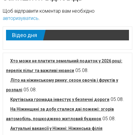
Щоб відправити коментар вам необхідно
авторизуватись
.
Відео дня
Хто може не платити земельний податок у 2026 році:
05.08.
перелік пільг та важливі нюанси
Літо на ніжинському ринку: сезон овочів і фруктів у
05.08.
розпалі
05.08.
Крутівська громада інвестує у безпечні дороги
На Ніжинщині за добу сталися дві пожежі: згорів
05.08.
автомобіль, пошкоджено житловий будинок
Актуальні вакансії у Ніжині: Ніжинська філія