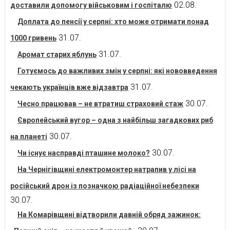
02.08.
доставили допомогу військовим і госпіталю
Доплата до пенсії у серпні: хто може отримати понад
31.07.
1000 гривень
31.07.
Аромат старих яблунь
Готуємось до важливих змін у серпні: які нововведення
31.07.
чекають українців вже відзавтра
30.07.
Чесно працював – не втратиш страховий стаж
Європейський вугор – одна з найбільш загадкових риб
30.07.
на планеті
30.07.
Чи існує насправді пташине молоко?
На Чернігівщині електромонтер натрапив у лісі на
російський дрон із позначкою радіаційної небезпеки
30.07.
На Комарівщині відтворили давній обряд зажинок: