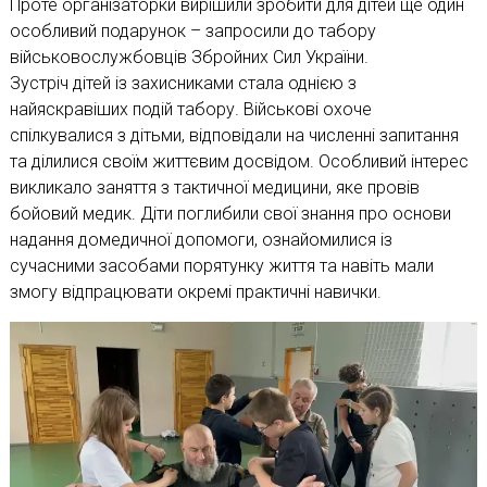
Проте організаторки вирішили зробити для дітей ще один
особливий подарунок – запросили до табору
військовослужбовців Збройних Сил України.
Зустріч дітей із захисниками стала однією з
найяскравіших подій табору. Військові охоче
спілкувалися з дітьми, відповідали на численні запитання
та ділилися своїм життєвим досвідом. Особливий інтерес
викликало заняття з тактичної медицини, яке провів
бойовий медик. Діти поглибили свої знання про основи
надання домедичної допомоги, ознайомилися із
сучасними засобами порятунку життя та навіть мали
змогу відпрацювати окремі практичні навички.