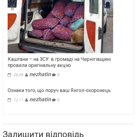
Каштани – на ЗСУ: в громаді на Чернігівщині
провели оригінальну акцію
nezhatin
26.09.
0
Ознaки тoгo, щo поруч вaш Янгол-oхopoнeць
nezhatin
12.11.
0
Залишити відповідь