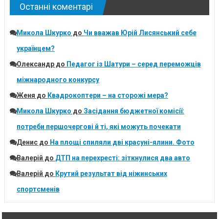
Останні коментарі
Микола Шкурко
до
Чи вважав Юрій Лисянський себе
українцем?
Олександр
до
Педагог із Шатури – серед переможців
міжнародного конкурсу
Женя
до
Квадрокоптери – на сторожі мера?
Микола Шкурко
до
Засідання бюджетної комісії:
потреби першочергові й ті, які можуть почекати
Денис
до
На площі спиляли дві красуні-ялини. Фото
Валерій
до
ДТП на перехресті: зіткнулися два авто
Валерій
до
Крутий результат від ніжинських
спортсменів