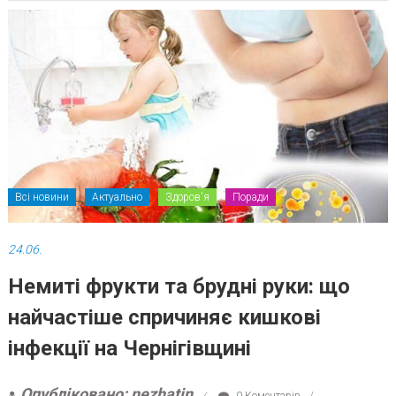
Всі новини
Актуально
Здоров'я
Поради
24.06.
Немиті фрукти та брудні руки: що
найчастіше спричиняє кишкові
інфекції на Чернігівщині
Опубліковано: nezhatin
0 Коментарів