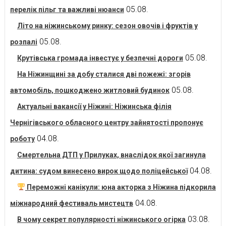
05.08.
перелік пільг та важливі нюанси
Літо на ніжинському ринку: сезон овочів і фруктів у
05.08.
розпалі
05.08.
Крутівська громада інвестує у безпечні дороги
На Ніжинщині за добу сталися дві пожежі: згорів
05.08.
автомобіль, пошкоджено житловий будинок
Актуальні вакансії у Ніжині: Ніжинська філія
Чернігівського обласного центру зайнятості пропонує
04.08.
роботу
Смертельна ДТП у Прилуках, внаслідок якої загинула
04.08.
дитина: судом винесено вирок щодо поліцейської
Переможні канікули: юна акторка з Ніжина підкорила
04.08.
міжнародний фестиваль мистецтв
03.08.
В чому секрет популярності ніжинського огірка