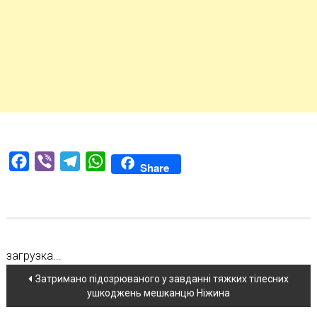
Facebook
Viber
Telegram
WhatsApp
Share
загрузка...
Навігація
Затримано підозрюваного у завданні тяжких тілесних
ушкоджень мешканцю Ніжина
по