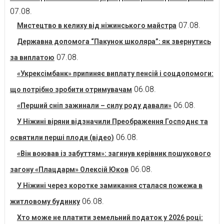
07.08.
07.08.
Мистецтво в келиху від ніжинського майстра
Державна допомога “Пакунок школяра”: як звернутись
07.08.
за виплатою
«Укрексімбанк» припиняє виплату пенсій і соцдопомоги:
06.08.
що потрібно зробити отримувачам
06.08.
«Перший сніп зажинали – силу роду давали»
У Ніжині віряни відзначили Преображення Господнє та
06.08.
освятили перші плоди (відео)
«Він воював із забуттям»: загинув керівник пошукового
06.08.
загону «Плацдарм» Олексій Юков
У Ніжині через коротке замикання сталася пожежа в
06.08.
житловому будинку
Хто може не платити земельний податок у 2026 році: