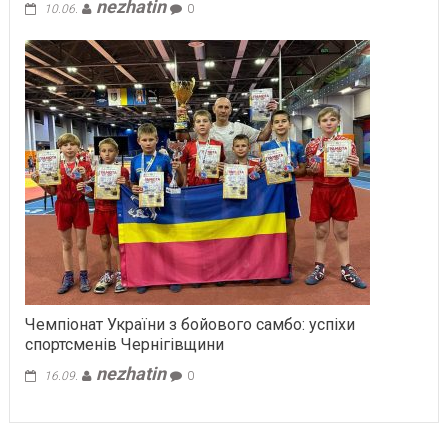
nezhatin
10.06.
0
Чемпіонат України з бойового самбо: успіхи
спортсменів Чернігівщини
nezhatin
16.09.
0