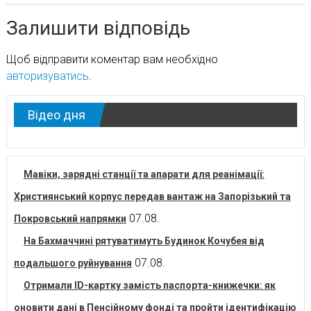
Залишити відповідь
Щоб відправити коментар вам необхідно
авторизуватись
.
Відео дня
Мавіки, зарядні станції та апарати для реанімації:
Християнський корпус передав вантаж на Запорізький та
07.08.
Покровський напрямки
На Бахмаччині рятуватимуть Будинок Кочубея від
07.08.
подальшого руйнування
Отримали ID-картку замість паспорта-книжечки: як
оновити дані в Пенсійному фонді та пройти ідентифікацію