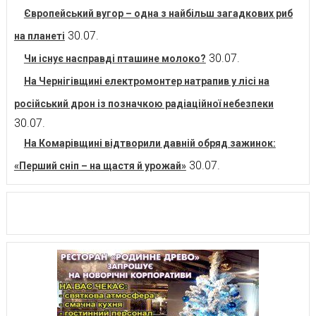
Європейський вугор – одна з найбільш загадкових риб
30.07.
на планеті
30.07.
Чи існує насправді пташине молоко?
На Чернігівщині електромонтер натрапив у лісі на
російський дрон із позначкою радіаційної небезпеки
30.07.
На Комарівщині відтворили давній обряд зажинок:
30.07.
«Перший сніп – на щастя й урожай»