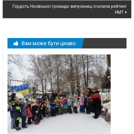
новині
Гордість Носівської громади: випускниці очолили рейтинг
НМТ
Вам може бути цікаво