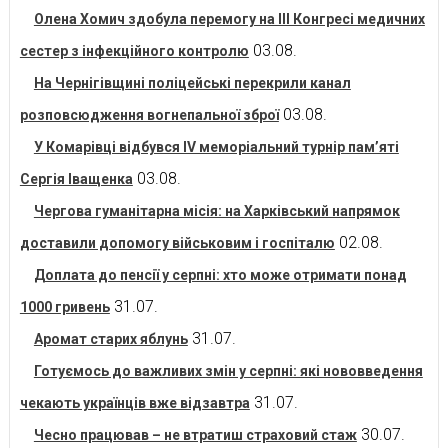
Олена Хомич здобула перемогу на ІІІ Конгресі медичних
03.08.
сестер з інфекційного контролю
На Чернігівщині поліцейські перекрили канал
03.08.
розповсюдження вогнепальної зброї
У Комарівці відбувся IV меморіальний турнір пам’яті
03.08.
Сергія Іващенка
Чергова гуманітарна місія: на Харківський напрямок
02.08.
доставили допомогу військовим і госпіталю
Доплата до пенсії у серпні: хто може отримати понад
31.07.
1000 гривень
31.07.
Аромат старих яблунь
Готуємось до важливих змін у серпні: які нововведення
31.07.
чекають українців вже відзавтра
30.07.
Чесно працював – не втратиш страховий стаж