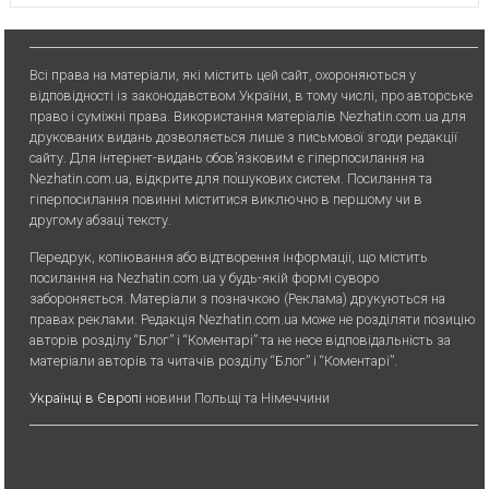
Всі права на матеріали, які містить цей сайт, охороняються у
відповідності із законодавством України, в тому числі, про авторське
право і суміжні права. Використання матерiалiв Nezhatin.com.ua для
друкованих видань дозволяється лише з письмової згоди редакції
сайту. Для iнтернет-видань обов’язковим є гiперпосилання на
Nezhatin.com.ua, відкрите для пошукових систем. Посилання та
гіперпосилання повинні міститися виключно в першому чи в
другому абзаці тексту.
Передрук, копiювання або вiдтворення iнформацiї, що мiстить
посилання на Nezhatin.com.ua у будь-якiй формi суворо
забороняється. Матеріали з позначкою (Реклама) друкуються на
правах реклами. Редакція Nezhatin.com.ua може не розділяти позицію
авторів розділу “Блог” і “Коментарі” та не несе відповідальність за
матеріали авторів та читачів розділу “Блог” і “Коментарі”.
Українці в Європі
новини Польщі та Німеччини