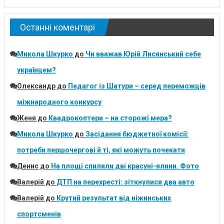
Останні коментарі
Микола Шкурко
до
Чи вважав Юрій Лисянський себе
українцем?
Олександр
до
Педагог із Шатури – серед переможців
міжнародного конкурсу
Женя
до
Квадрокоптери – на сторожі мера?
Микола Шкурко
до
Засідання бюджетної комісії:
потреби першочергові й ті, які можуть почекати
Денис
до
На площі спиляли дві красуні-ялини. Фото
Валерій
до
ДТП на перехресті: зіткнулися два авто
Валерій
до
Крутий результат від ніжинських
спортсменів