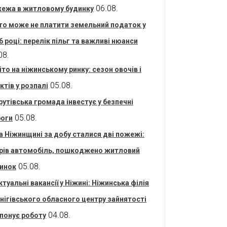
06.08.
ежа в житловому будинку
то може не платити земельний податок у
6 році: перелік пільг та важливі нюанси
08.
іто на ніжинському ринку: сезон овочів і
05.08.
ктів у розпалі
рутівська громада інвестує у безпечні
05.08.
оги
а Ніжинщині за добу сталися дві пожежі:
рів автомобіль, пошкоджено житловий
05.08.
инок
ктуальні вакансії у Ніжині: Ніжинська філія
нігівського обласного центру зайнятості
04.08.
понує роботу