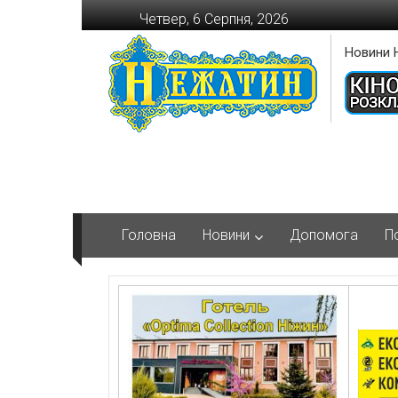
Перейти
Четвер, 6 Серпня, 2026
до
вмісту
Новини 
Головна
Новини
Допомога
П