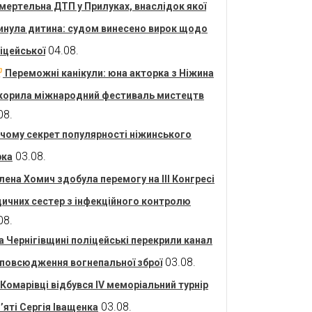
мертельна ДТП у Прилуках, внаслідок якої
инула дитина: судом винесено вирок щодо
04.08.
іцейської
Переможні канікули: юна акторка з Ніжина
корила міжнародний фестиваль мистецтв
08.
 чому секрет популярності ніжинського
03.08.
рка
лена Хомич здобула перемогу на ІІІ Конгресі
ичних сестер з інфекційного контролю
08.
а Чернігівщині поліцейські перекрили канал
03.08.
повсюдження вогнепальної зброї
 Комарівці відбувся IV меморіальний турнір
03.08.
’яті Сергія Іващенка