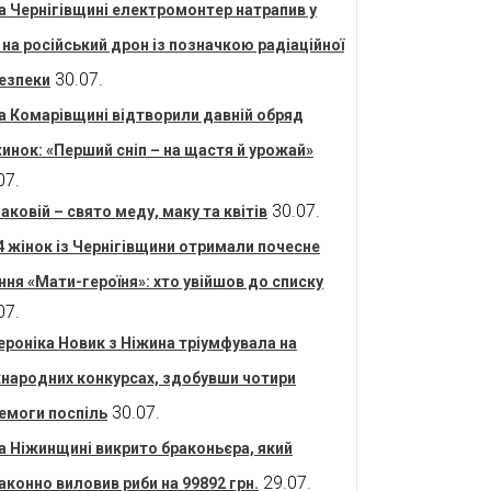
а Чернігівщині електромонтер натрапив у
і на російський дрон із позначкою радіаційної
30.07.
езпеки
а Комарівщині відтворили давній обряд
инок: «Перший сніп – на щастя й урожай»
07.
30.07.
аковій – свято меду, маку та квітів
4 жінок із Чернігівщини отримали почесне
ння «Мати-героїня»: хто увійшов до списку
07.
ероніка Новик з Ніжина тріумфувала на
народних конкурсах, здобувши чотири
30.07.
емоги поспіль
а Ніжинщині викрито браконьєра, який
29.07.
аконно виловив риби на 99892 грн.