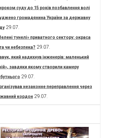
ироком суду до 15 років позбавлення волі
уджено громадянина України за державну
29.07.
ду
Зелені тунелі» приватного сектору: окраса
29.07.
та чи небезпека?
авук, який надихнув інженерів: маленький
ній», завдяки якому створили камеру
29.07.
бутнього
рганізував незаконне переправлення через
29.07.
жавний кордон