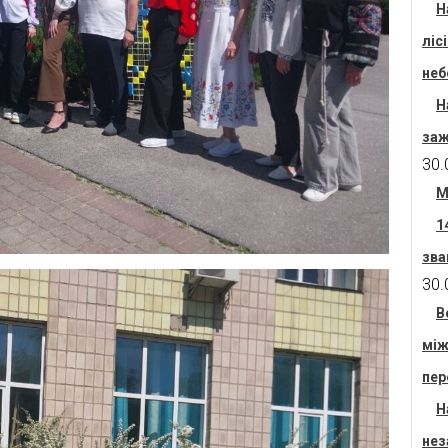
Н
ліс
неб
Н
заж
30.
М
1
зва
30.
В
між
пер
Н
нез