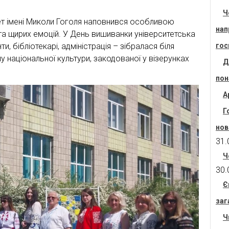
Ч
ет імені Миколи Гоголя наповнився особливою
нап
та щирих емоцій. У День вишиванки університетська
ти, бібліотекарі, адміністрація – зібралася біля
гос
у національної культури, закодованої у візерунках
Д
пон
А
Г
нов
31.
Ч
30.
Є
заг
Ч