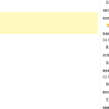
С
заг
пол
під
04.
В
огі
О
мед
03.
Н
роз
У
пам