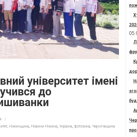
пож
Х
202
05.
Л
фру
К
дор
ний університет імені
Н
учився до
зго
вишиванки
буд
А
в
Чер
ситет
,
Ніжинщина
,
Новини Ніжина
,
Україна
,
фотозона
,
Чернігівщина
про