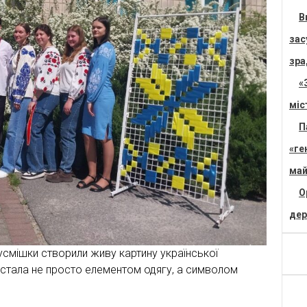
В
зас
зра
«
міс
П
«ге
май
О
дер
 усмішки створили живу картину української
 стала не просто елементом одягу, а символом