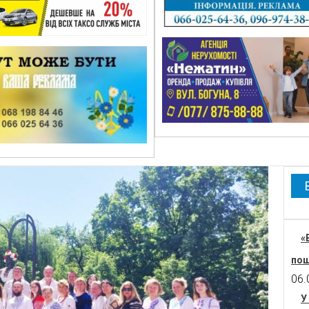
«
пош
06.
У