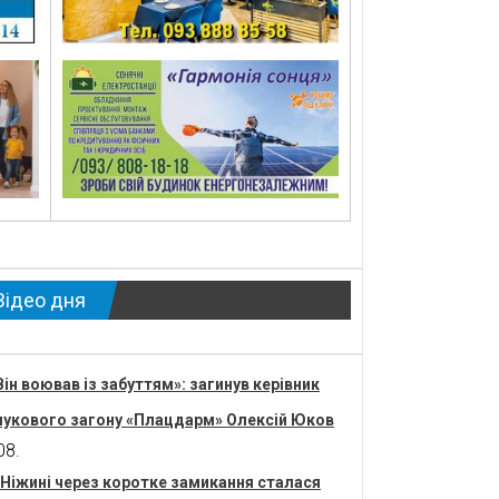
Відео дня
Він воював із забуттям»: загинув керівник
укового загону «Плацдарм» Олексій Юков
08.
 Ніжині через коротке замикання сталася