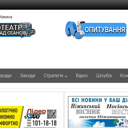
Ніжина
оради
Заходи
Стратегія
Відео
Шоубіз
Кон