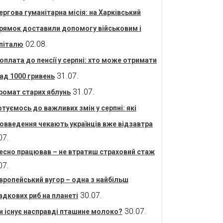
ергова гуманітарна місія: на Харківський
рямок доставили допомогу військовим і
02.08.
піталю
оплата до пенсії у серпні: хто може отримати
31.07.
ад 1000 гривень
31.07.
ромат старих яблунь
отуємось до важливих змін у серпні: які
овведення чекають українців вже відзавтра
07.
есно працював – не втратиш страховий стаж
07.
вропейський вугор – одна з найбільш
30.07.
адкових риб на планеті
30.07.
и існує насправді пташине молоко?