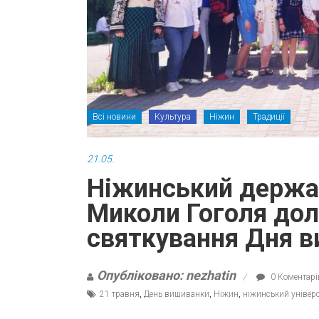
Всі новини
Культура
Ніжин
Традиції
21.05.
Ніжинський держав
Миколи Гоголя дол
святкування Дня 
Опубліковано: nezhatin
0 Коментарі
21 травня
,
День вишиванки
,
Ніжин
,
ніжинський універ