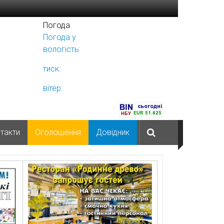
Погода
Погода у
Ніжині
вологість:
тиск:
вітер:
такти
Оголошення
Довідник