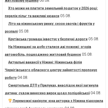
06.08.
житловому будинку
Хто може не платити земельний податок у 2026 році:
05.08.
перелік пільг та важливі нюанси
Літо на ніжинському ринку: сезон овочів і фруктів у
05.08.
розпалі
05.08.
Крутівська громада інвестує у безпечні дороги
На Ніжинщині за добу сталися дві пожежі: згорів
05.08.
автомобіль, пошкоджено житловий будинок
Актуальні вакансії у Ніжині: Ніжинська філія
Чернігівського обласного центру зайнятості пропонує
04.08.
роботу
Смертельна ДТП у Прилуках, внаслідок якої загинула
04.08.
дитина: судом винесено вирок щодо поліцейської
Переможні канікули: юна акторка з Ніжина підкорила