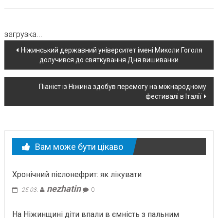
загрузка...
Навігація
Ніжинський державний університет імені Миколи Гоголя
долучився до святкування Дня вишиванки
по
новині
Піаніст із Ніжина здобув перемогу на міжнародному
фестивалі в Італії
Вам може бути цікаво
Хронічний пієлонефрит: як лікувати
nezhatin
25.03.
0
На Ніжинщині діти впали в ємність з пальним