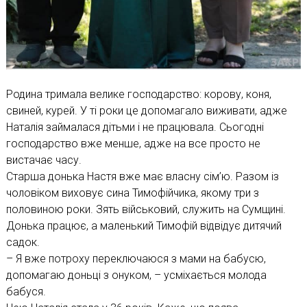
Родина тримала велике господарство: корову, коня,
свиней, курей. У ті роки це допомагало виживати, адже
Наталія займалася дітьми і не працювала. Сьогодні
господарство вже менше, адже на все просто не
вистачає часу.
Старша донька Настя вже має власну сім’ю. Разом із
чоловіком виховує сина Тимофійчика, якому три з
половиною роки. Зять військовий, служить на Сумщині.
Донька працює, а маленький Тимофій відвідує дитячий
садок.
– Я вже потроху переключаюся з мами на бабусю,
допомагаю доньці з онуком, – усміхається молода
бабуся.