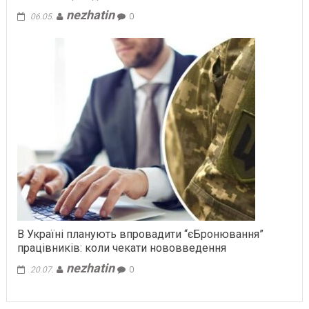
nezhatin
06.05.
0
В Україні планують впровадити “єБронювання”
працівників: коли чекати нововведення
nezhatin
20.07.
0