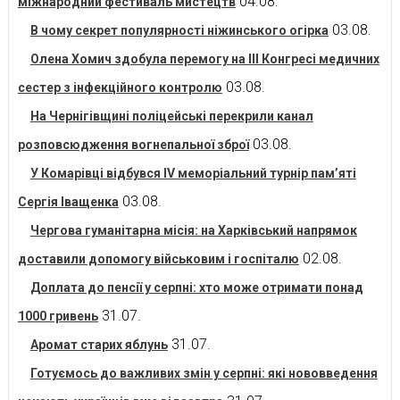
04.08.
міжнародний фестиваль мистецтв
03.08.
В чому секрет популярності ніжинського огірка
Олена Хомич здобула перемогу на ІІІ Конгресі медичних
03.08.
сестер з інфекційного контролю
На Чернігівщині поліцейські перекрили канал
03.08.
розповсюдження вогнепальної зброї
У Комарівці відбувся IV меморіальний турнір пам’яті
03.08.
Сергія Іващенка
Чергова гуманітарна місія: на Харківський напрямок
02.08.
доставили допомогу військовим і госпіталю
Доплата до пенсії у серпні: хто може отримати понад
31.07.
1000 гривень
31.07.
Аромат старих яблунь
Готуємось до важливих змін у серпні: які нововведення