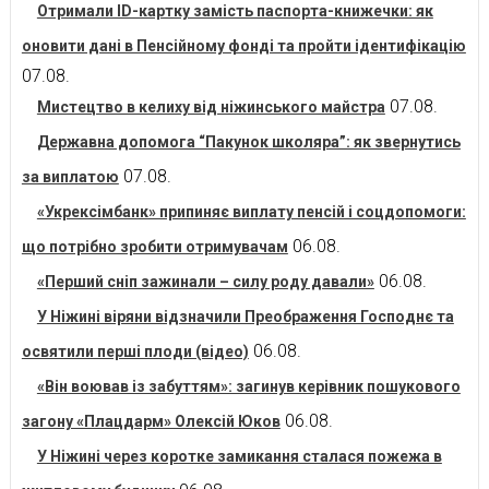
Отримали ID-картку замість паспорта-книжечки: як
оновити дані в Пенсійному фонді та пройти ідентифікацію
07.08.
07.08.
Мистецтво в келиху від ніжинського майстра
Державна допомога “Пакунок школяра”: як звернутись
07.08.
за виплатою
«Укрексімбанк» припиняє виплату пенсій і соцдопомоги:
06.08.
що потрібно зробити отримувачам
06.08.
«Перший сніп зажинали – силу роду давали»
У Ніжині віряни відзначили Преображення Господнє та
06.08.
освятили перші плоди (відео)
«Він воював із забуттям»: загинув керівник пошукового
06.08.
загону «Плацдарм» Олексій Юков
У Ніжині через коротке замикання сталася пожежа в