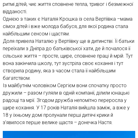
ритмі дітей, чиє життя сповнене тепла, тривог і безмежної
відданості.
Однією з таких є Наталія Крошка із села Вертіївка –мама
сімох дітей і вже молода бабуся, для якої родина стала
найбільшим сенсом і щастям.
Доля привела Наталію у Вертіївку ще в дитинстві. Її батьки
переїхали з Дніпра до батьківської хати, де й почалося її
сільське життя – просте, щире, сповнене праці й мрій. Тут
вона закінчила школу, тут зустріла своє кохання і тут
створила родину, яка з часом стала її найбільшим
багатством.
Із майбутнім чоловіком Сергієм вони спочатку просто
дружили – разом гуляли в одній компанії, ділили юнацькі
радощі та мрії. Згодом дружба непомітно переросла у
щире кохання. У 17 років Наталія вийшла заміж, а вже у
18 у їхньому домі пролунали перші дитячі крики й
з’явилося перше велике щастя – донечка Настя.