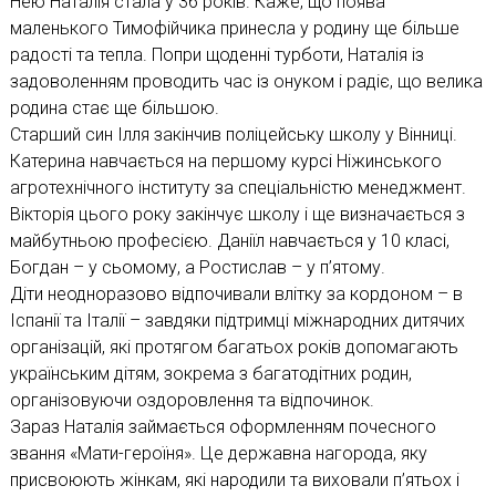
Нею Наталія стала у 36 років. Каже, що поява
маленького Тимофійчика принесла у родину ще більше
радості та тепла. Попри щоденні турботи, Наталія із
задоволенням проводить час із онуком і радіє, що велика
родина стає ще більшою.
Старший син Ілля закінчив поліцейську школу у Вінниці.
Катерина навчається на першому курсі Ніжинського
агротехнічного інституту за спеціальністю менеджмент.
Вікторія цього року закінчує школу і ще визначається з
майбутньою професією. Даніїл навчається у 10 класі,
Богдан – у сьомому, а Ростислав – у п’ятому.
Діти неодноразово відпочивали влітку за кордоном – в
Іспанії та Італії – завдяки підтримці міжнародних дитячих
організацій, які протягом багатьох років допомагають
українським дітям, зокрема з багатодітних родин,
організовуючи оздоровлення та відпочинок.
Зараз Наталія займається оформленням почесного
звання «Мати-героїня». Це державна нагорода, яку
присвоюють жінкам, які народили та виховали п’ятьох і