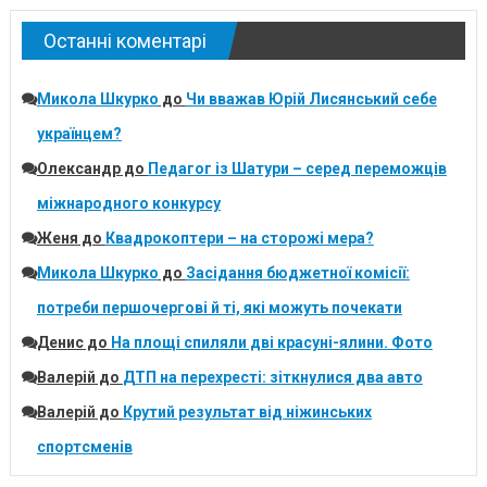
Останні коментарі
Микола Шкурко
до
Чи вважав Юрій Лисянський себе
українцем?
Олександр
до
Педагог із Шатури – серед переможців
міжнародного конкурсу
Женя
до
Квадрокоптери – на сторожі мера?
Микола Шкурко
до
Засідання бюджетної комісії:
потреби першочергові й ті, які можуть почекати
Денис
до
На площі спиляли дві красуні-ялини. Фото
Валерій
до
ДТП на перехресті: зіткнулися два авто
Валерій
до
Крутий результат від ніжинських
спортсменів