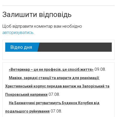
Залишити відповідь
Щоб відправити коментар вам необхідно
авторизуватись
.
Відео дня
09.08.
«Ветеринар – це не професія, це спосіб життя»
Мавіки, зарядні станції та апарати для реанімації:
Християнський корпус передав вантаж на Запорізький та
07.08.
Покровський напрямки
На Бахмаччині рятуватимуть Будинок Кочубея від
07.08.
подальшого руйнування