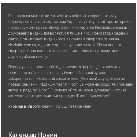
Всі права на матеріали, які містить цей сайт, охороняються у
відповідності із законодавством України, в тому числі, про авторське
право і суміжні права. Використання матерiалiв Nezhatin.com.ua для
друкованих видань дозволяється лише з письмової згоди редакції
сайту. Для iнтернет-видань обов’язковим є гiперпосилання на
Nezhatin.com.ua, відкрите для пошукових систем. Посилання та
гіперпосилання повинні міститися виключно в першому чи в
другому абзаці тексту.
Передрук, копiювання або вiдтворення iнформацiї, що мiстить
посилання на Nezhatin.com.ua у будь-якiй формi суворо
забороняється. Матеріали з позначкою (Реклама) друкуються на
правах реклами. Редакція Nezhatin.com.ua може не розділяти позицію
авторів розділу “Блог” і “Коментарі” та не несе відповідальність за
матеріали авторів та читачів розділу “Блог” і “Коментарі”.
Українці в Європі
новини Польщі та Німеччини
Календар Новин