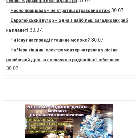
31.07.
чекають українців вже відзавтра
30.07.
Чесно працював – не втратиш страховий стаж
Європейський вугор – одна з найбільш загадкових риб
30.07.
на планеті
30.07.
Чи існує насправді пташине молоко?
На Чернігівщині електромонтер натрапив у лісі на
російський дрон із позначкою радіаційної небезпеки
30.07.