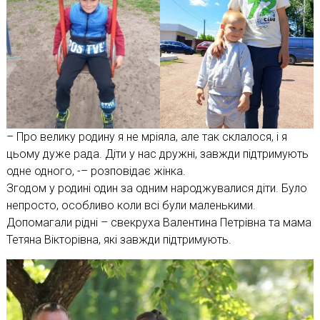
– Про велику родину я не мріяла, але так склалося, і я
цьому дуже рада. Діти у нас дружні, завжди підтримують
одне одного, -– розповідає жінка.
Згодом у родині один за одним народжувалися діти. Було
непросто, особливо коли всі були маленькими.
Допомагали рідні – свекруха Валентина Петрівна та мама
Тетяна Вікторівна, які завжди підтримують.