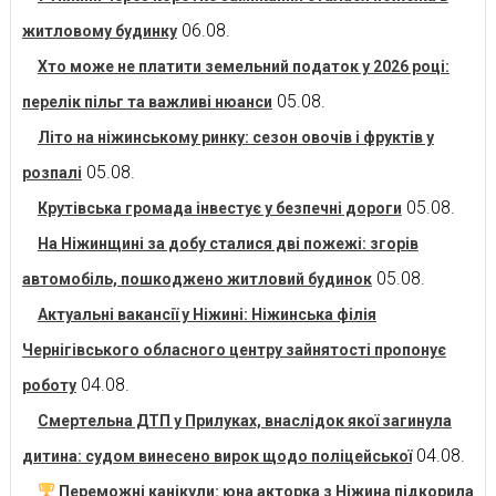
06.08.
житловому будинку
Хто може не платити земельний податок у 2026 році:
05.08.
перелік пільг та важливі нюанси
Літо на ніжинському ринку: сезон овочів і фруктів у
05.08.
розпалі
05.08.
Крутівська громада інвестує у безпечні дороги
На Ніжинщині за добу сталися дві пожежі: згорів
05.08.
автомобіль, пошкоджено житловий будинок
Актуальні вакансії у Ніжині: Ніжинська філія
Чернігівського обласного центру зайнятості пропонує
04.08.
роботу
Смертельна ДТП у Прилуках, внаслідок якої загинула
04.08.
дитина: судом винесено вирок щодо поліцейської
Переможні канікули: юна акторка з Ніжина підкорила