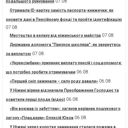
07.08.
подальшого руйнування
Отримали ID-картку замість паспорта-книжечки: як
оновити дані в Пенсійному фонді та пройти ідентифікацію
07.08.
07.08.
Мистецтво в келиху від ніжинського майстра
Державна допомога “Пакунок школяра”: як звернутись
07.08.
за виплатою
«Укрексімбанк» припиняє виплату пенсій і соцдопомоги:
06.08.
що потрібно зробити отримувачам
06.08.
«Перший сніп зажинали – силу роду давали»
У Ніжині віряни відзначили Преображення Господнє та
06.08.
освятили перші плоди (відео)
«Він воював із забуттям»: загинув керівник пошукового
06.08.
загону «Плацдарм» Олексій Юков
У Ніжині через коротке замикання сталася пожежа в