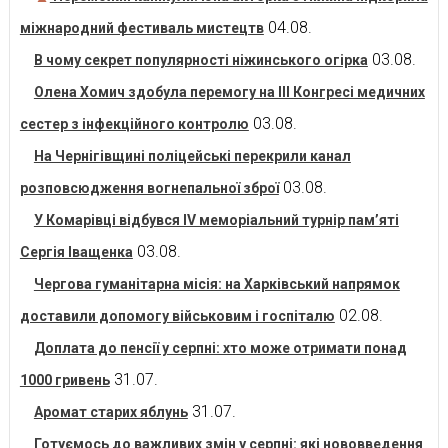
04.08.
міжнародний фестиваль мистецтв
03.08.
В чому секрет популярності ніжинського огірка
Олена Хомич здобула перемогу на ІІІ Конгресі медичних
03.08.
сестер з інфекційного контролю
На Чернігівщині поліцейські перекрили канал
03.08.
розповсюдження вогнепальної зброї
У Комарівці відбувся IV меморіальний турнір пам’яті
03.08.
Сергія Іващенка
Чергова гуманітарна місія: на Харківський напрямок
02.08.
доставили допомогу військовим і госпіталю
Доплата до пенсії у серпні: хто може отримати понад
31.07.
1000 гривень
31.07.
Аромат старих яблунь
Готуємось до важливих змін у серпні: які нововведення