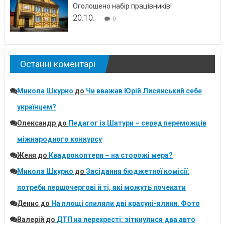
Оголошено набір працівників!
20.10.
0
Останні коментарі
Микола Шкурко
до
Чи вважав Юрій Лисянський себе
українцем?
Олександр
до
Педагог із Шатури – серед переможців
міжнародного конкурсу
Женя
до
Квадрокоптери – на сторожі мера?
Микола Шкурко
до
Засідання бюджетної комісії:
потреби першочергові й ті, які можуть почекати
Денис
до
На площі спиляли дві красуні-ялини. Фото
Валерій
до
ДТП на перехресті: зіткнулися два авто