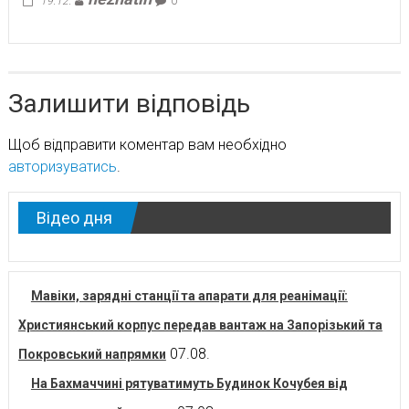
19.12.
0
Залишити відповідь
Щоб відправити коментар вам необхідно
авторизуватись
.
Відео дня
Мавіки, зарядні станції та апарати для реанімації:
Християнський корпус передав вантаж на Запорізький та
07.08.
Покровський напрямки
На Бахмаччині рятуватимуть Будинок Кочубея від