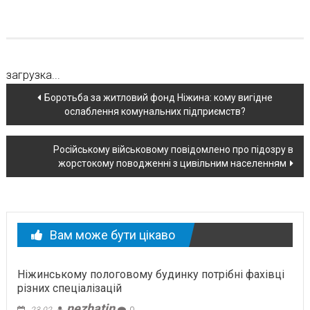
загрузка...
Навігація
Боротьба за житловий фонд Ніжина: кому вигідне
ослаблення комунальних підприємств?
по
новині
Російському військовому повідомлено про підозру в
жорстокому поводженні з цивільним населенням
Вам може бути цікаво
Ніжинському пологовому будинку потрібні фахівці
різних спеціалізацій
nezhatin
23.02.
0