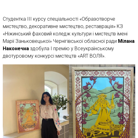
Студентка ІІІ курсу спеціальності «Образотворче
мистецтво, декоративне мистецтво, реставрація» КЗ
«Ніжинський фаховий коледж культури і мистецтв імені
Марії Заньковецької» Чернігівської обласної ради
Мілана
Наконечна
здобула І премію у Всеукраїнському
двотуровому конкурсі мистецтв «ART ВОЛЯ».