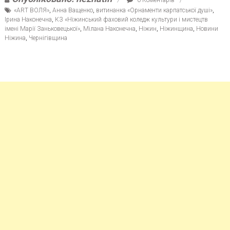
«ART ВОЛЯ»
,
Анна Ващенко
,
витинанка «Орнаменти карпатської душі»
,
Ірина Наконечна
,
КЗ «Ніжинський фаховий коледж культури і мистецтв
імені Марії Заньковецької»
,
Мілана Наконечна
,
Ніжин
,
Ніжинщина
,
Новини
Ніжина
,
Чернігівщина