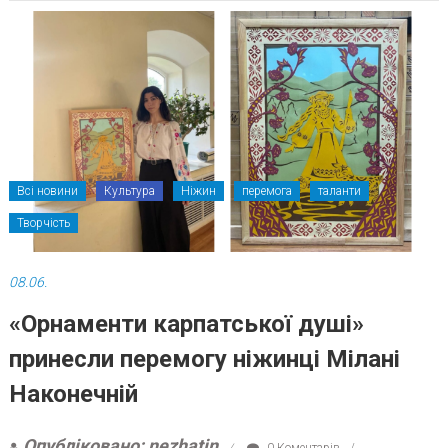
Всі новини
Культура
Ніжин
перемога
таланти
Творчість
08.06.
«Орнаменти карпатської душі»
принесли перемогу ніжинці Мілані
Наконечній
Опубліковано: nezhatin
0 Коментарів