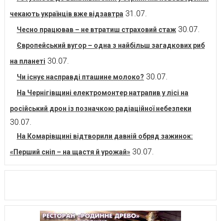
31.07.
чекають українців вже відзавтра
30.07.
Чесно працював – не втратиш страховий стаж
Європейський вугор – одна з найбільш загадкових риб
30.07.
на планеті
30.07.
Чи існує насправді пташине молоко?
На Чернігівщині електромонтер натрапив у лісі на
російський дрон із позначкою радіаційної небезпеки
30.07.
На Комарівщині відтворили давній обряд зажинок:
30.07.
«Перший сніп – на щастя й урожай»