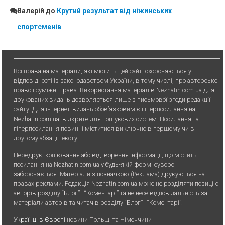
Валерій
до
Крутий результат від ніжинських
спортсменів
Всі права на матеріали, які містить цей сайт, охороняються у
відповідності із законодавством України, в тому числі, про авторське
право і суміжні права. Використання матерiалiв Nezhatin.com.ua для
друкованих видань дозволяється лише з письмової згоди редакції
сайту. Для iнтернет-видань обов’язковим є гiперпосилання на
Nezhatin.com.ua, відкрите для пошукових систем. Посилання та
гіперпосилання повинні міститися виключно в першому чи в
другому абзаці тексту.
Передрук, копiювання або вiдтворення iнформацiї, що мiстить
посилання на Nezhatin.com.ua у будь-якiй формi суворо
забороняється. Матеріали з позначкою (Реклама) друкуються на
правах реклами. Редакція Nezhatin.com.ua може не розділяти позицію
авторів розділу “Блог” і “Коментарі” та не несе відповідальність за
матеріали авторів та читачів розділу “Блог” і “Коментарі”.
Українці в Європі
новини Польщі та Німеччини