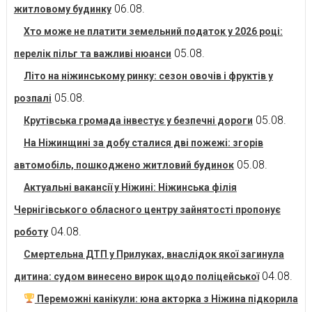
06.08.
житловому будинку
Хто може не платити земельний податок у 2026 році:
05.08.
перелік пільг та важливі нюанси
Літо на ніжинському ринку: сезон овочів і фруктів у
05.08.
розпалі
05.08.
Крутівська громада інвестує у безпечні дороги
На Ніжинщині за добу сталися дві пожежі: згорів
05.08.
автомобіль, пошкоджено житловий будинок
Актуальні вакансії у Ніжині: Ніжинська філія
Чернігівського обласного центру зайнятості пропонує
04.08.
роботу
Смертельна ДТП у Прилуках, внаслідок якої загинула
04.08.
дитина: судом винесено вирок щодо поліцейської
Переможні канікули: юна акторка з Ніжина підкорила