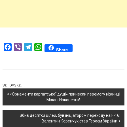
Facebook
Viber
Telegram
WhatsApp
Share
загрузка...
Навігація
«Орнаменти карпатської душі» принесли перемогу ніжинці
Мілані Наконечній
по
новині
Збив десятки цілей, був ініціатором переходу на F-16:
Валентин Коренчук став Героєм України