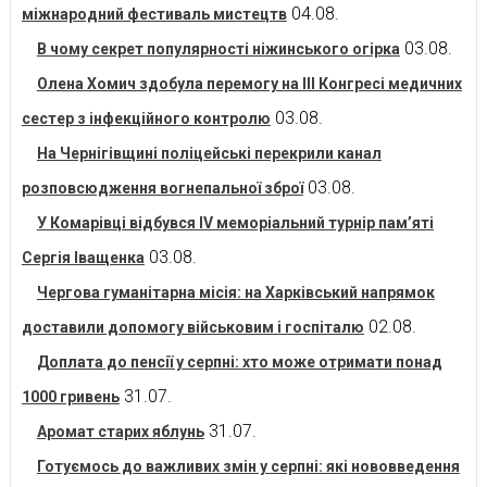
04.08.
міжнародний фестиваль мистецтв
03.08.
В чому секрет популярності ніжинського огірка
Олена Хомич здобула перемогу на ІІІ Конгресі медичних
03.08.
сестер з інфекційного контролю
На Чернігівщині поліцейські перекрили канал
03.08.
розповсюдження вогнепальної зброї
У Комарівці відбувся IV меморіальний турнір пам’яті
03.08.
Сергія Іващенка
Чергова гуманітарна місія: на Харківський напрямок
02.08.
доставили допомогу військовим і госпіталю
Доплата до пенсії у серпні: хто може отримати понад
31.07.
1000 гривень
31.07.
Аромат старих яблунь
Готуємось до важливих змін у серпні: які нововведення