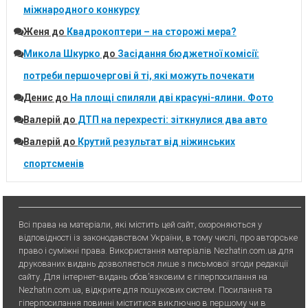
міжнародного конкурсу
Женя
до
Квадрокоптери – на сторожі мера?
Микола Шкурко
до
Засідання бюджетної комісії:
потреби першочергові й ті, які можуть почекати
Денис
до
На площі спиляли дві красуні-ялини. Фото
Валерій
до
ДТП на перехресті: зіткнулися два авто
Валерій
до
Крутий результат від ніжинських
спортсменів
Всі права на матеріали, які містить цей сайт, охороняються у
відповідності із законодавством України, в тому числі, про авторське
право і суміжні права. Використання матерiалiв Nezhatin.com.ua для
друкованих видань дозволяється лише з письмової згоди редакції
сайту. Для iнтернет-видань обов’язковим є гiперпосилання на
Nezhatin.com.ua, відкрите для пошукових систем. Посилання та
гіперпосилання повинні міститися виключно в першому чи в