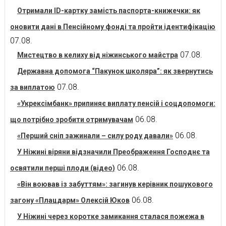
Отримали ID-картку замість паспорта-книжечки: як
оновити дані в Пенсійному фонді та пройти ідентифікацію
07.08.
07.08.
Мистецтво в келиху від ніжинського майстра
Державна допомога “Пакунок школяра”: як звернутись
07.08.
за виплатою
«Укрексімбанк» припиняє виплату пенсій і соцдопомоги:
06.08.
що потрібно зробити отримувачам
06.08.
«Перший сніп зажинали – силу роду давали»
У Ніжині віряни відзначили Преображення Господнє та
06.08.
освятили перші плоди (відео)
«Він воював із забуттям»: загинув керівник пошукового
06.08.
загону «Плацдарм» Олексій Юков
У Ніжині через коротке замикання сталася пожежа в