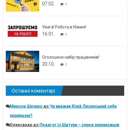
07.02.
0
Увага! Робота в Ніжині!
16.01.
0
Оголошено набір працівників!
20.10.
0
Останні коментарі
Микола Шкурко
до
Чи вважав Юрій Лисянський себе
українцем?
Олександр
до
Педагог із Шатури – серед переможців