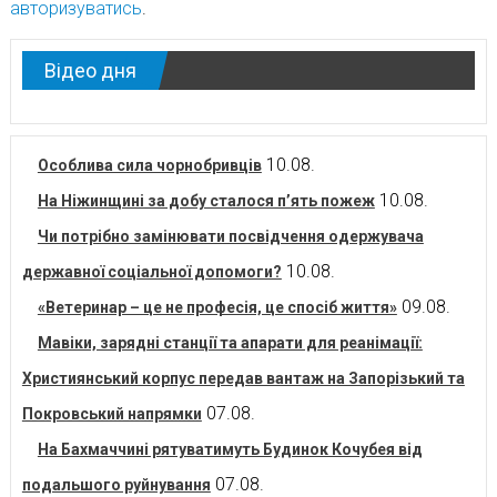
авторизуватись
.
Відео дня
10.08.
Особлива сила чорнобривців
10.08.
На Ніжинщині за добу сталося п’ять пожеж
Чи потрібно замінювати посвідчення одержувача
10.08.
державної соціальної допомоги?
09.08.
«Ветеринар – це не професія, це спосіб життя»
Мавіки, зарядні станції та апарати для реанімації:
Християнський корпус передав вантаж на Запорізький та
07.08.
Покровський напрямки
На Бахмаччині рятуватимуть Будинок Кочубея від
07.08.
подальшого руйнування