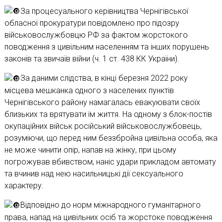
За процесуального керівництва Чернігівської
обласної прокуратури повідомлено про підозру
військовослужбовцю РФ за фактом жорстокого
поводження з цивільним населенням та інших порушень
законів та звичаїв війни (ч. 1 ст. 438 КК України).
За даними слідства, в кінці березня 2022 року
місцева мешканка одного з населених пунктів
Чернігівського району намагалась евакуювати своїх
близьких та врятувати їм життя. На одному з блок-постів
окупаційних військ російський військовослужбовець,
розуміючи, що перед ним беззбройна цивільна особа, яка
не може чинити опір, напав на жінку, при цьому
погрожував вбивством, наніс удари прикладом автомату
та вчинив над нею насильницькі дії сексуального
характеру.
Відповідно до норм міжнародного гуманітарного
права, напад на цивільних осіб та жорстоке поводження