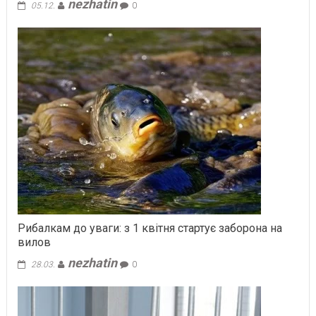
nezhatin
05.12.
0
Рибалкам до уваги: з 1 квітня стартує заборона на
вилов
nezhatin
28.03.
0