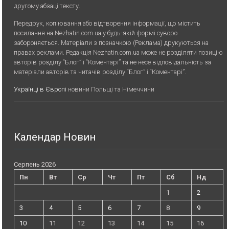
другому абзаці тексту.
Передрук, копiювання або вiдтворення iнформацiї, що мiстить
посилання на Nezhatin.com.ua у будь-якiй формi суворо
забороняється. Матеріали з позначкою (Реклама) друкуються на
правах реклами. Редакція Nezhatin.com.ua може не розділяти позицію
авторів розділу “Блог” і “Коментарі” та не несе відповідальність за
матеріали авторів та читачів розділу “Блог” і “Коментарі”.
Українці в Європі
новини Польщі та Німеччини
Календар Новин
Серпень 2026
Пн
Вт
Ср
Чт
Пт
Сб
Нд
1
2
3
4
5
6
7
8
9
10
11
12
13
14
15
16