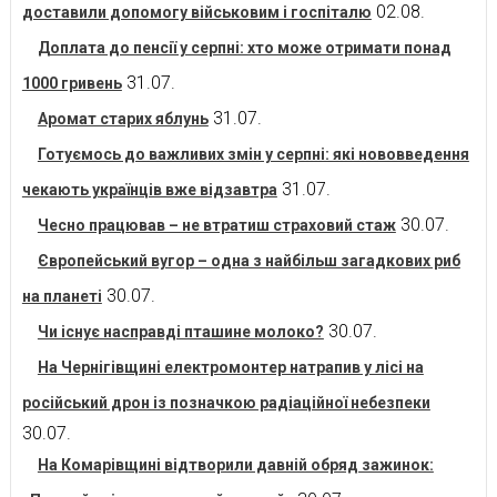
02.08.
доставили допомогу військовим і госпіталю
Доплата до пенсії у серпні: хто може отримати понад
31.07.
1000 гривень
31.07.
Аромат старих яблунь
Готуємось до важливих змін у серпні: які нововведення
31.07.
чекають українців вже відзавтра
30.07.
Чесно працював – не втратиш страховий стаж
Європейський вугор – одна з найбільш загадкових риб
30.07.
на планеті
30.07.
Чи існує насправді пташине молоко?
На Чернігівщині електромонтер натрапив у лісі на
російський дрон із позначкою радіаційної небезпеки
30.07.
На Комарівщині відтворили давній обряд зажинок: