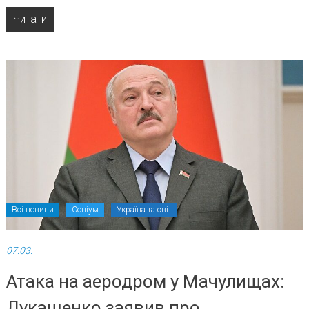
Читати
Всі новини
Соціум
Україна та світ
07.03.
Атака на аеродром у Мачулищах:
Лукашенко заявив про