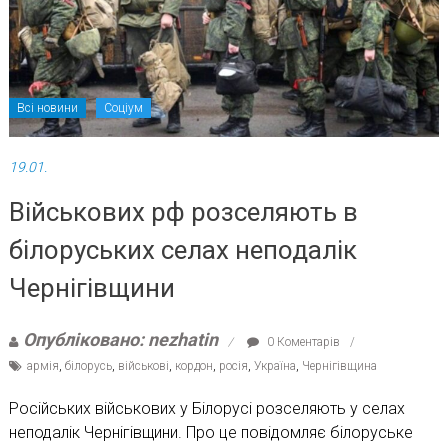
Всі новини
Соціум
19.01.
Військових рф розселяють в
білоруських селах неподалік
Чернігівщини
Опубліковано: nezhatin
0 Коментарів
армія
,
білорусь
,
військові
,
кордон
,
росія
,
Україна
,
Чернігівщина
Російських військових у Білорусі розселяють у селах
неподалік Чернігівщини. Про це повідомляє білоруське