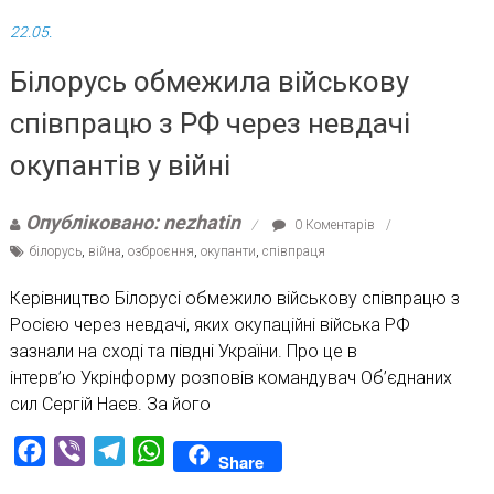
22.05.
Білорусь обмежила військову
співпрацю з РФ через невдачі
окупантів у війні
Опубліковано: nezhatin
0 Коментарів
білорусь
,
війна
,
озброєння
,
окупанти
,
співпраця
Керівництво Білорусі обмежило військову співпрацю з
Росією через невдачі, яких окупаційні війська РФ
зазнали на сході та півдні України. Про це в
інтерв’ю Укрінформу розповів командувач Об’єднаних
сил Сергій Наєв. За його
Facebook
Viber
Telegram
WhatsApp
Share