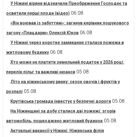
У Ніжині віряни відзначили Преображення Господнє та
06.08.
освятили перші плоди (відео)
«Він воював із забуттям»: загинув керівник пошукового
06.08.
загону «Плацдарм» Олексій Юков
У Ніжині через коротке замикання сталася пожежа в
06.08.
житловому будинку
Хто може не платити земельний податок у 2026 році:
05.08.
перелік пільг та важливі нюанси
Літо на ніжинському ринку: сезон овочів і фруктів у
05.08.
розпалі
05.08.
Крутівська громада інвестує у безпечні дороги
На Ніжинщині за добу сталися дві пожежі: згорів
05.08.
автомобіль, пошкоджено житловий будинок
Актуальні вакансії у Ніжині: Ніжинська філія