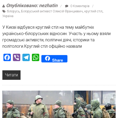
Опубліковано: nezhatin
0 Коментарів
білорусь
,
Білоруський активіст Олексій Францкевич
,
круглий стіл
,
Україна
У Києві відбувся круглий стіл на тему майбутніх
українсько-білоруських відносин. Участь у ньому взяли
громадські активісти, політичні діячі, історики та
політологи.Круглий стіл офіційно назвали
Facebook
Viber
Telegram
WhatsApp
Share
Читати