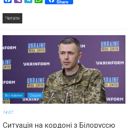
Share
Читати
Всі новини
Соціум
14.07.
Ситуація на кордоні з Білоруссю