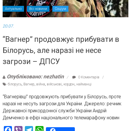
Актуально
Всі новини
Соціум
20.07.
“Вагнер” продовжує прибувати в
Білорусь, але наразі не несе
загрози – ДПСУ
Опубліковано: nezhatin
0 Коментарів
білорусь
,
Вагнер
,
війна
,
військові
,
кордон
,
найманці
“Вагнерівці” продовжують прибувати у Білорусь, проте
наразі не несуть загрози для України. Джерело: речник
Державної прикордонної служби України Андрій
Демченко в ефірі національного телемарафону новин
Facebook
Viber
Telegram
WhatsApp