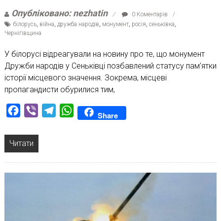
Опубліковано: nezhatin
0 Коментарів
білорусь
,
війна
,
дружба народів
,
монумент
,
росія
,
сеньківка
,
Чернігівщина
У білорусі відреагували на новину про те, що монумент
Дружби народів у Сеньківці позбавлений статусу пам’ятки
історії місцевого значення. Зокрема, місцеві
пропагандисти обурилися тим,
Facebook
Viber
Telegram
WhatsApp
Share
Читати