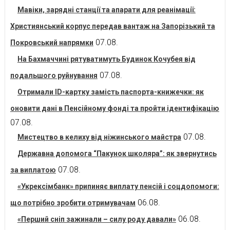
Мавіки, зарядні станції та апарати для реанімації:
Християнський корпус передав вантаж на Запорізький та
07.08.
Покровський напрямки
На Бахмаччині рятуватимуть Будинок Кочубея від
07.08.
подальшого руйнування
Отримали ID-картку замість паспорта-книжечки: як
оновити дані в Пенсійному фонді та пройти ідентифікацію
07.08.
07.08.
Мистецтво в келиху від ніжинського майстра
Державна допомога “Пакунок школяра”: як звернутись
07.08.
за виплатою
«Укрексімбанк» припиняє виплату пенсій і соцдопомоги:
06.08.
що потрібно зробити отримувачам
06.08.
«Перший сніп зажинали – силу роду давали»