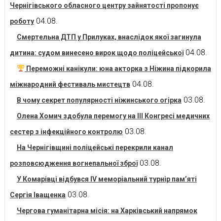
Чернігівського обласного центру зайнятості пропонує
04.08.
роботу
Смертельна ДТП у Прилуках, внаслідок якої загинула
04.08.
дитина: судом винесено вирок щодо поліцейської
Переможні канікули: юна акторка з Ніжина підкорила
04.08.
міжнародний фестиваль мистецтв
03.08.
В чому секрет популярності ніжинського огірка
Олена Хомич здобула перемогу на ІІІ Конгресі медичних
03.08.
сестер з інфекційного контролю
На Чернігівщині поліцейські перекрили канал
03.08.
розповсюдження вогнепальної зброї
У Комарівці відбувся IV меморіальний турнір пам’яті
03.08.
Сергія Іващенка
Чергова гуманітарна місія: на Харківський напрямок