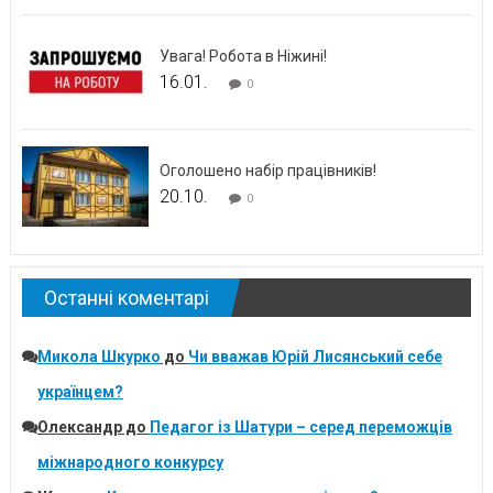
Увага! Робота в Ніжині!
16.01.
0
Оголошено набір працівників!
20.10.
0
Останні коментарі
Микола Шкурко
до
Чи вважав Юрій Лисянський себе
українцем?
Олександр
до
Педагог із Шатури – серед переможців
міжнародного конкурсу