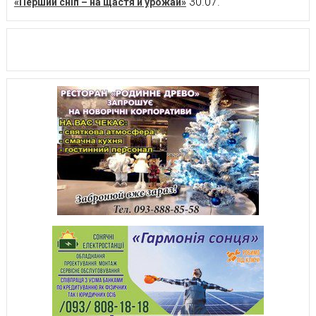
30.07.
«Перший сніп – на щастя й урожай»