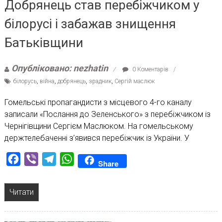
Добрянець став перебіжчиком у
білорусі і забажав знищення
Батьківщини
Опубліковано: nezhatin
0 Коментарів
білорусь
,
війна
,
добрянець
,
зрадник
,
Сергій маслюк
Гомельські пропагандисти з місцевого 4-го каналу
записали «Послання до Зеленського» з перебіжчиком із
Чернігівщини Сергієм Маслюком. На гомельському
держтелебаченні з’явився перебіжчик із України. У
Facebook
Viber
Telegram
WhatsApp
Share
Читати