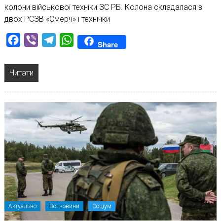
колони військової техніки ЗС РБ. Колона складалася з
двох РСЗВ «Смерч» і технічки
Facebook
Viber
Telegram
WhatsApp
Share
Читати
Актуально
Всі новини
Соціум