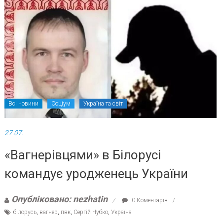
Всі новини
Соціум
Україна та світ
27.07.
«Вагнерівцями» в Білорусі
командує уродженець України
Опубліковано: nezhatin
0 Коментарів
білорусь
,
вагнер
,
пвк
,
Сергій Чубко
,
Україна