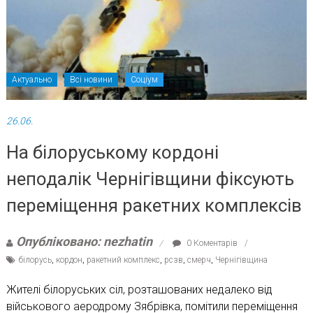
Актуально
Всі новини
Соціум
26.06.
На білоруському кордоні
неподалік Чернігівщини фіксують
переміщення ракетних комплексів
Опубліковано: nezhatin
0 Коментарів
білорусь
,
кордон
,
ракетний комплекс
,
рсзв
,
смерч
,
Чернігівщина
Жителі білоруських сіл, розташованих недалеко від
військового аеродрому Зябрівка, помітили переміщення