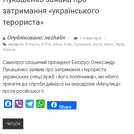
затримання «українського
терориста»
Опубліковано: nezhatin
0 Коментарів
аеродром
,
білорусь
,
БПЛА
,
війна
,
літак
,
Лукашенко
,
росія
,
теракт
,
терор
,
Україна
Самопроголошений президент Білорусі Олександр
Лукашенко заявив про затримання «терориста
українських спецслужб і його поплічників», які нібито
причетні до спроби диверсії на аеродромі «Мачулищі»
проти російського
Facebook
Viber
Telegram
WhatsApp
Share
Читати