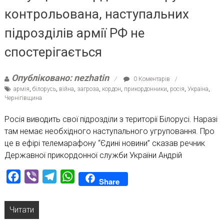
контрольована, наступальних
підрозділів армії РФ не
спостерігається
Опубліковано: nezhatin
0 Коментарів
армія
,
білорусь
,
війна
,
загроза
,
кордон
,
прикордонники
,
росія
,
Україна
,
Чернігівщина
Росія виводить свої підрозділи з території Білорусі. Наразі
там немає необхідного наступального угруповання. Про
це в ефірі телемарафону “Єдині новини” сказав речник
Державної прикордонної служби України Андрій
Facebook
Viber
Telegram
WhatsApp
Share
Читати