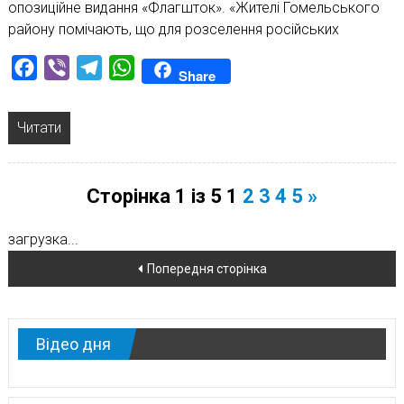
опозиційне видання «Флагшток». «Жителі Гомельського
району помічають, що для розселення російських
Facebook
Viber
Telegram
WhatsApp
Share
Читати
Сторінка 1 із 5
1
2
3
4
5
»
загрузка...
Навігація
Попередня сторінка
по
новинам
Відео дня