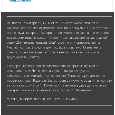
спортсменів
Всі права на матеріали, які містить цей сайт, охороняються у
відповідності із законодавством України, в тому числі, про авторське
право і суміжні права. Використання матерiалiв Nezhatin.com.ua для
друкованих видань дозволяється лише з письмової згоди редакції
сайту. Для iнтернет-видань обов’язковим є гiперпосилання на
Nezhatin.com.ua, відкрите для пошукових систем. Посилання та
гіперпосилання повинні міститися виключно в першому чи в
другому абзаці тексту.
Передрук, копiювання або вiдтворення iнформацiї, що мiстить
посилання на Nezhatin.com.ua у будь-якiй формi суворо
забороняється. Матеріали з позначкою (Реклама) друкуються на
правах реклами. Редакція Nezhatin.com.ua може не розділяти позицію
авторів розділу “Блог” і “Коментарі” та не несе відповідальність за
матеріали авторів та читачів розділу “Блог” і “Коментарі”.
Українці в Європі
новини Польщі та Німеччини