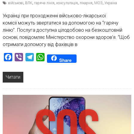
військові
,
ВЛК
,
гаряча лінія
,
консультація
,
лікарня
,
МОЗ
,
Україна
Українці при проходженні військово-лікарської
комісії можуть звертатися за допомогою на “гарячу
лінію”. Послуга доступна цілодобово на безкоштовній
основі, повідомляє Міністерство охорони здоров’я. “Щоб
отримати допомогу від фахівців в
Facebook
Viber
Telegram
WhatsApp
Share
Читати