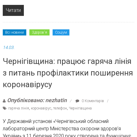
Читати
Всі новини
Здоров'я
Соціум
14.03.
Чернігівщина: працює гаряча лінія
з питань профілактики поширення
коронавірусу
Опубліковано: nezhatin
0 Коментарів
гаряча лінія
,
коронавірус
,
телефон
,
Чернігівщина
У Державній установі «Чернігівський обласний
лабораторний центр Міністерства охорони здоров’я
України» з 11 березня 2020 року створена та функціонує