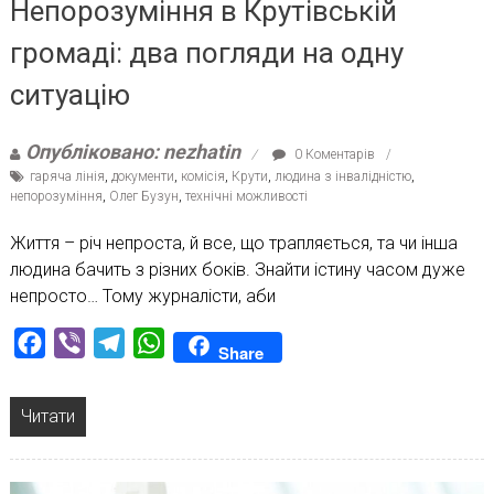
Непорозуміння в Крутівській
громаді: два погляди на одну
ситуацію
Опубліковано: nezhatin
0 Коментарів
гаряча лінія
,
документи
,
комісія
,
Крути
,
людина з інвалідністю
,
непорозуміння
,
Олег Бузун
,
технічні можливості
Життя – річ непроста, й все, що трапляється, та чи інша
людина бачить з різних боків. Знайти істину часом дуже
непросто… Тому журналісти, аби
Facebook
Viber
Telegram
WhatsApp
Share
Читати