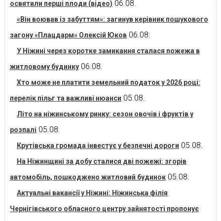
06.08.
освятили перші плоди (відео)
«Він воював із забуттям»: загинув керівник пошукового
06.08.
загону «Плацдарм» Олексій Юков
У Ніжині через коротке замикання сталася пожежа в
06.08.
житловому будинку
Хто може не платити земельний податок у 2026 році:
05.08.
перелік пільг та важливі нюанси
Літо на ніжинському ринку: сезон овочів і фруктів у
05.08.
розпалі
05.08.
Крутівська громада інвестує у безпечні дороги
На Ніжинщині за добу сталися дві пожежі: згорів
05.08.
автомобіль, пошкоджено житловий будинок
Актуальні вакансії у Ніжині: Ніжинська філія
Чернігівського обласного центру зайнятості пропонує