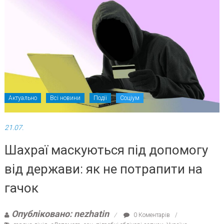
Актуально
Всі новини
Події
Соціум
21.07.
Шахраї маскуються під допомогу
від держави: як не потрапити на
гачок
Опубліковано: nezhatin
0 Коментарів