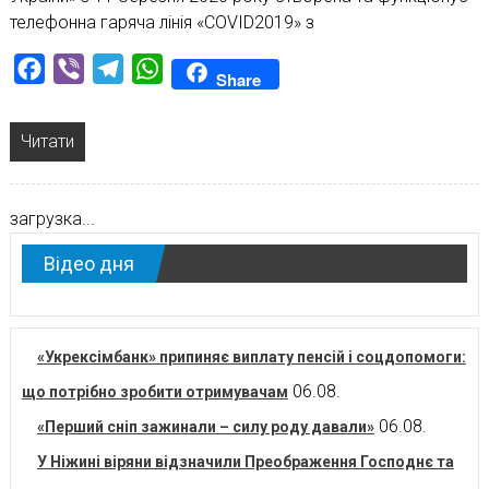
телефонна гаряча лінія «COVID2019» з
Facebook
Viber
Telegram
WhatsApp
Share
Читати
загрузка...
Відео дня
«Укрексімбанк» припиняє виплату пенсій і соцдопомоги:
06.08.
що потрібно зробити отримувачам
06.08.
«Перший сніп зажинали – силу роду давали»
У Ніжині віряни відзначили Преображення Господнє та