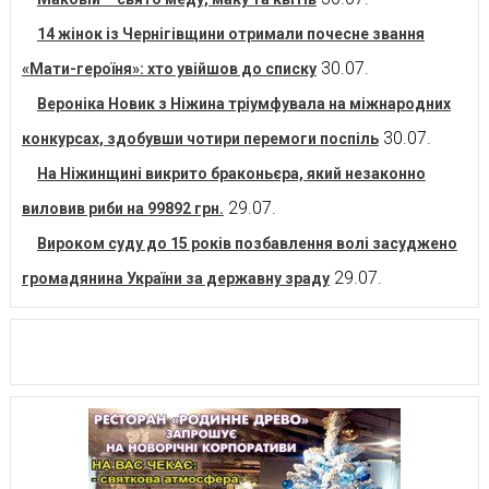
14 жінок із Чернігівщини отримали почесне звання
30.07.
«Мати-героїня»: хто увійшов до списку
Вероніка Новик з Ніжина тріумфувала на міжнародних
30.07.
конкурсах, здобувши чотири перемоги поспіль
На Ніжинщині викрито браконьєра, який незаконно
29.07.
виловив риби на 99892 грн.
Вироком суду до 15 років позбавлення волі засуджено
29.07.
громадянина України за державну зраду