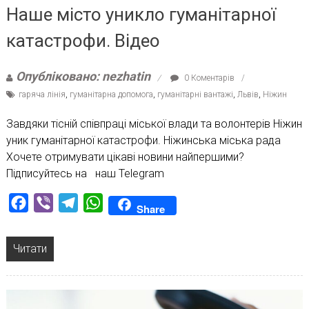
Наше місто уникло гуманітарної
катастрофи. Відео
Опубліковано: nezhatin
0 Коментарів
гаряча лінія
,
гуманітарна допомога
,
гуманітарні вантажі
,
Львів
,
Ніжин
Завдяки тісній співпраці міської влади та волонтерів Ніжин
уник гуманітарної катастрофи. Ніжинська міська рада
Хочете отримувати цікаві новини найпершими?
Підписуйтесь на наш Telegram
Facebook
Viber
Telegram
WhatsApp
Share
Читати