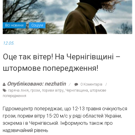
Всі новини
Соціум
12.05.
Оце так вітер! На Чернігівщині –
штормове попередження!
Опубліковано: nezhatin
0 Коментарів
гаряча лінія
,
грози
,
пориви вітру
,
Чернігівщина
,
штормове
попередження
Гідромецентр попереджає, що 12-13 травня очікуються
грози, пориви вітру 15-20 м/с у ряді областей України,
зокрема і в Чернігівській. Інформують також про
надзвичайний рівень