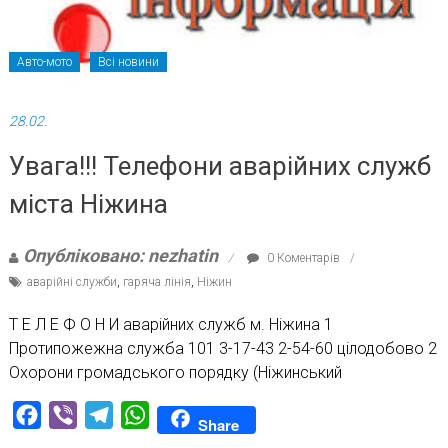
Авто-мото
Всі новини
28.02.
Увага!!! Телефони аварійних служб
міста Ніжина
Опубліковано: nezhatin
0 Коментарів
аварійні служби
,
гаряча лінія
,
Ніжин
Т Е Л Е Ф О Н И аварійних служб м. Ніжина 1
Протипожежна служба 101 3-17-43 2-54-60 цілодобово 2
Охорони громадського порядку (Ніжинський
Facebook
Viber
Telegram
WhatsApp
Share