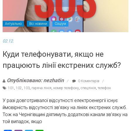
Актуально
Всі новини
Соціум
02.12.
Куди телефонувати, якщо не
працюють лінії екстрених служб?
Опубліковано: nezhatin
0 Коментарів
101
,
102
,
103
,
гаряча лінія
,
номер телефону
,
спецлінія
,
телефон
У разі довготривалої відсутності електроенергії існує
ймовірність відсутності зв’язку на лініях екстрених служб.
Тож на Чернігівщині діятимуть додаткові канали зв’язку на
той випадок, якщо