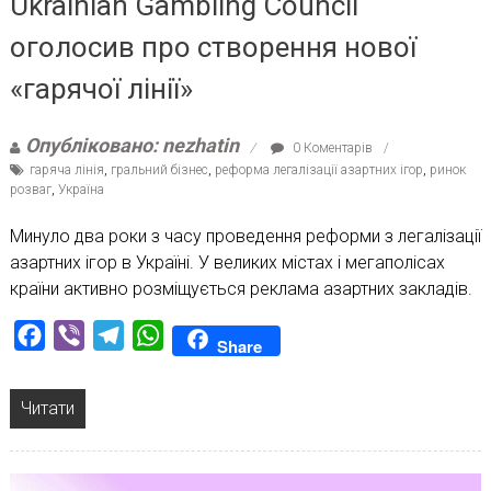
Ukrainian Gambling Council
оголосив про створення нової
«гарячої лінії»
Опубліковано: nezhatin
0 Коментарів
гаряча лінія
,
гральний бізнес
,
реформа легалізації азартних ігор
,
ринок
розваг
,
Україна
Минуло два роки з часу проведення реформи з легалізації
азартних ігор в Україні. У великих містах і мегаполісах
країни активно розміщується реклама азартних закладів.
Facebook
Viber
Telegram
WhatsApp
Share
Читати