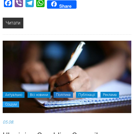
Facebook
Viber
Telegram
WhatsApp
Share
Читати
Актуально
Всі новини
Політика
Публікації
Реклама
Соціум
05.08.