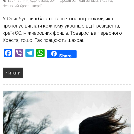
гаряча лінія
,
єДопомога
,
оон
,
підробні облікові записи
,
Україна
,
Червоний Хрест
,
шахраї
У Фейсбуці нині багато таргетованої реклами, яка
пропонує виплати кожному українцю від Президента,
країн ЄС, міжнародних фондів, Товариства Червоного
Хреста, тощо. Так працюють шахраї.
Facebook
Viber
Telegram
WhatsApp
Share
Читати