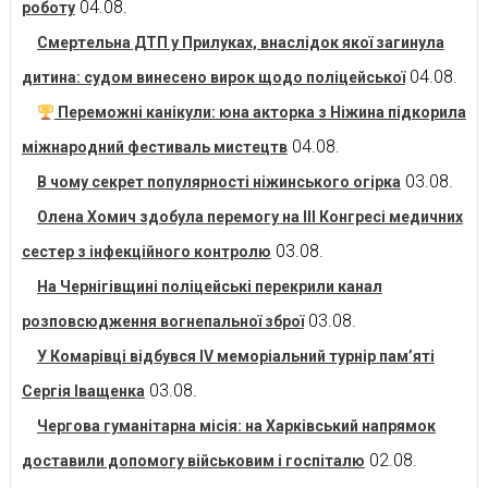
04.08.
роботу
Смертельна ДТП у Прилуках, внаслідок якої загинула
04.08.
дитина: судом винесено вирок щодо поліцейської
Переможні канікули: юна акторка з Ніжина підкорила
04.08.
міжнародний фестиваль мистецтв
03.08.
В чому секрет популярності ніжинського огірка
Олена Хомич здобула перемогу на ІІІ Конгресі медичних
03.08.
сестер з інфекційного контролю
На Чернігівщині поліцейські перекрили канал
03.08.
розповсюдження вогнепальної зброї
У Комарівці відбувся IV меморіальний турнір пам’яті
03.08.
Сергія Іващенка
Чергова гуманітарна місія: на Харківський напрямок
02.08.
доставили допомогу військовим і госпіталю