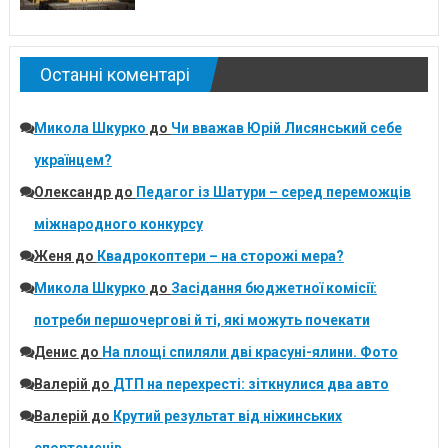
Останні коментарі
Микола Шкурко
до
Чи вважав Юрій Лисянський себе
українцем?
Олександр
до
Педагог із Шатури – серед переможців
міжнародного конкурсу
Женя
до
Квадрокоптери – на сторожі мера?
Микола Шкурко
до
Засідання бюджетної комісії:
потреби першочергові й ті, які можуть почекати
Денис
до
На площі спиляли дві красуні-ялини. Фото
Валерій
до
ДТП на перехресті: зіткнулися два авто
Валерій
до
Крутий результат від ніжинських