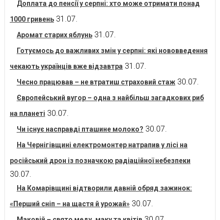
Доплата до пенсії у серпні: хто може отримати понад
31.07.
1000 гривень
31.07.
Аромат старих яблунь
Готуємось до важливих змін у серпні: які нововведення
31.07.
чекають українців вже відзавтра
30.07.
Чесно працював – не втратиш страховий стаж
Європейський вугор – одна з найбільш загадкових риб
30.07.
на планеті
30.07.
Чи існує насправді пташине молоко?
На Чернігівщині електромонтер натрапив у лісі на
російський дрон із позначкою радіаційної небезпеки
30.07.
На Комарівщині відтворили давній обряд зажинок:
30.07.
«Перший сніп – на щастя й урожай»
30.07.
Маковій – свято меду, маку та квітів