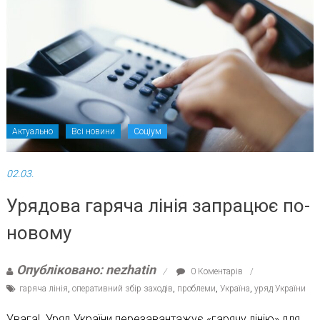
Актуально
Всі новини
Соціум
02.03.
Урядова гаряча лінія запрацює по-
новому
Опубліковано: nezhatin
0 Коментарів
гаряча лінія
,
оперативний збір заходів
,
проблеми
,
Україна
,
уряд України
Увага! Уряд України перезавантажує «гарячу лінію» для