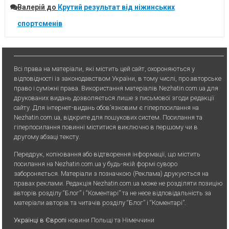
Валерій
до
Крутий результат від ніжинських
спортсменів
Всі права на матеріали, які містить цей сайт, охороняються у
відповідності із законодавством України, в тому числі, про авторське
право і суміжні права. Використання матерiалiв Nezhatin.com.ua для
друкованих видань дозволяється лише з письмової згоди редакції
сайту. Для iнтернет-видань обов’язковим є гiперпосилання на
Nezhatin.com.ua, відкрите для пошукових систем. Посилання та
гіперпосилання повинні міститися виключно в першому чи в
другому абзаці тексту.
Передрук, копiювання або вiдтворення iнформацiї, що мiстить
посилання на Nezhatin.com.ua у будь-якiй формi суворо
забороняється. Матеріали з позначкою (Реклама) друкуються на
правах реклами. Редакція Nezhatin.com.ua може не розділяти позицію
авторів розділу “Блог” і “Коментарі” та не несе відповідальність за
матеріали авторів та читачів розділу “Блог” і “Коментарі”.
Українці в Європі
новини Польщі та Німеччини