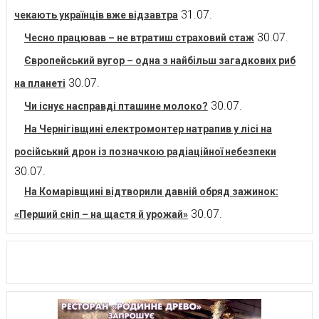
31.07.
чекають українців вже відзавтра
30.07.
Чесно працював – не втратиш страховий стаж
Європейський вугор – одна з найбільш загадкових риб
30.07.
на планеті
30.07.
Чи існує насправді пташине молоко?
На Чернігівщині електромонтер натрапив у лісі на
російський дрон із позначкою радіаційної небезпеки
30.07.
На Комарівщині відтворили давній обряд зажинок:
30.07.
«Перший сніп – на щастя й урожай»