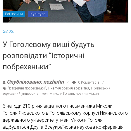
Всі новини
Культура
29.03.
У Гоголевому виші будуть
розповідати “Історичні
побрехеньки”
Опубліковано: nezhatin
0 Коментарів
"Історичні побрехеньки"
,
1 квітня-брехня всесвітня
,
Ніжинський
державний університет імені Миколи Гоголя
,
новини Ніжин
З нагоди 210-річчя видатного письменника Миколи
Гоголя-Яновського в Гоголівському корпусі Ніжинського
державного університету імені Миколи Гоголя
відбудеться Друга Всеукраїнська наукова конференція