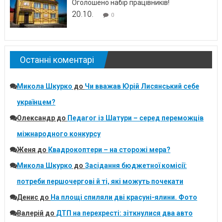
Оголошено набір працівників!
20.10.
0
Останні коментарі
Микола Шкурко
до
Чи вважав Юрій Лисянський себе
українцем?
Олександр
до
Педагог із Шатури – серед переможців
міжнародного конкурсу
Женя
до
Квадрокоптери – на сторожі мера?
Микола Шкурко
до
Засідання бюджетної комісії:
потреби першочергові й ті, які можуть почекати
Денис
до
На площі спиляли дві красуні-ялини. Фото
Валерій
до
ДТП на перехресті: зіткнулися два авто