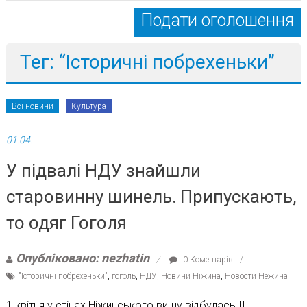
Подати оголошення
Тег: “Історичні побрехеньки”
Всі новини
Культура
01.04.
У підвалі НДУ знайшли
старовинну шинель. Припускають,
то одяг Гоголя
Опубліковано: nezhatin
0 Коментарів
"Історичні побрехеньки"
,
гоголь
,
НДУ
,
Новини Ніжина
,
Новости Нежина
1 квітня у стінах Ніжинського вишу відбулась II