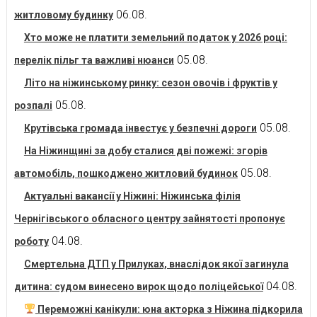
06.08.
житловому будинку
Хто може не платити земельний податок у 2026 році:
05.08.
перелік пільг та важливі нюанси
Літо на ніжинському ринку: сезон овочів і фруктів у
05.08.
розпалі
05.08.
Крутівська громада інвестує у безпечні дороги
На Ніжинщині за добу сталися дві пожежі: згорів
05.08.
автомобіль, пошкоджено житловий будинок
Актуальні вакансії у Ніжині: Ніжинська філія
Чернігівського обласного центру зайнятості пропонує
04.08.
роботу
Смертельна ДТП у Прилуках, внаслідок якої загинула
04.08.
дитина: судом винесено вирок щодо поліцейської
Переможні канікули: юна акторка з Ніжина підкорила