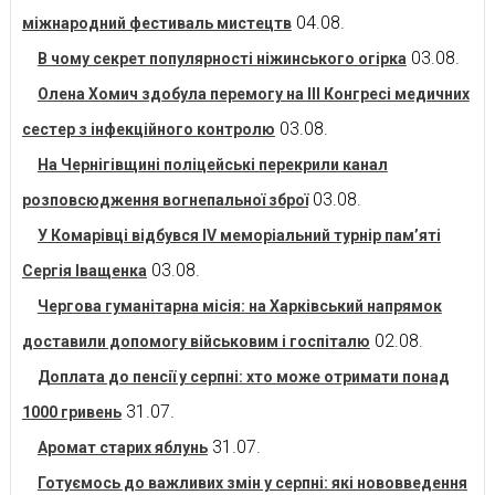
04.08.
міжнародний фестиваль мистецтв
03.08.
В чому секрет популярності ніжинського огірка
Олена Хомич здобула перемогу на ІІІ Конгресі медичних
03.08.
сестер з інфекційного контролю
На Чернігівщині поліцейські перекрили канал
03.08.
розповсюдження вогнепальної зброї
У Комарівці відбувся IV меморіальний турнір пам’яті
03.08.
Сергія Іващенка
Чергова гуманітарна місія: на Харківський напрямок
02.08.
доставили допомогу військовим і госпіталю
Доплата до пенсії у серпні: хто може отримати понад
31.07.
1000 гривень
31.07.
Аромат старих яблунь
Готуємось до важливих змін у серпні: які нововведення