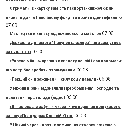
Отримали ID-картку замість паспорта-книжечки: як
оновити дані в Пенсійному фонді та пройти ідентифікацію
07.08.
07.08.
Мистецтво в келиху від ніжинського майстра
Державна допомога “Пакунок школяра”: як звернутись
07.08.
за виплатою
«Укрексімбанк» припиняє виплату пенсій і соцдопомоги:
06.08.
що потрібно зробити отримувачам
06.08.
«Перший сніп зажинали – силу роду давали»
У Ніжині віряни відзначили Преображення Господнє та
06.08.
освятили перші плоди (відео)
«Він воював із забуттям»: загинув керівник пошукового
06.08.
загону «Плацдарм» Олексій Юков
У Ніжині через коротке замикання сталася пожежа в