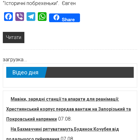
“Історичні побрехеньки”. Євген
Facebook
Viber
Telegram
WhatsApp
Share
Читати
загрузка...
Відео дня
Мавіки, зарядні станції та апарати для реанімації:
Християнський корпус передав вантаж на Запорізький та
07.08.
Покровський напрямки
На Бахмаччині рятуватимуть Будинок Кочубея від
07.08.
подальшого руйнування