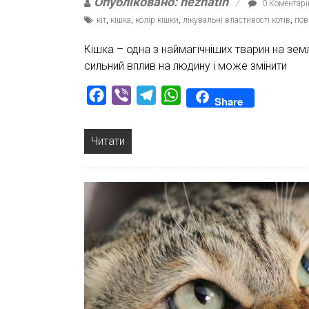
Опубліковано: nezhatin
0 Коментарі
кіт
,
кішка
,
колір кішки
,
лікувальні властивості котів
,
пов
Кішка – одна з наймагічніших тварин на земл
сильний вплив на людину і може змінити
Facebook
Viber
Telegram
WhatsApp
Share
Читати