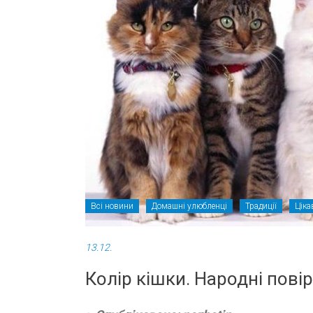
Всі новини
Домашні улюбленці
Традиції
Ціка
13.12.
Колір кішки. Народні повір