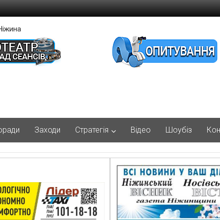
Ніжина
оради
Заходи
Стратегія
Відео
Шоубіз
Кон