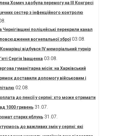
лена Хомич здобула перемогу на ІІІ Конгресі
ичних сестер з інфекційного контролю
08.
а Чернігівщині поліцейські перекрили канал
03.08.
повсюдження вогнепальної зброї
 Комарівці відбувся IV меморіальний турнір
03.08.
’яті Сергія Іващенка
ергова гуманітарна місія: на Харківський
рямок доставили допомогу військовим і
02.08.
піталю
оплата до пенсії у серпні: хто може отримати
31.07.
ад 1000 гривень
31.07.
ромат старих яблунь
отуємось до важливих змін у серпні: які