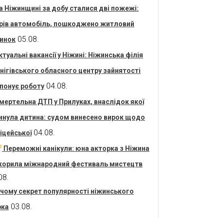
а Ніжинщині за добу сталися дві пожежі:
рів автомобіль, пошкоджено житловий
05.08.
инок
ктуальні вакансії у Ніжині: Ніжинська філія
нігівського обласного центру зайнятості
04.08.
понує роботу
мертельна ДТП у Прилуках, внаслідок якої
инула дитина: судом винесено вирок щодо
04.08.
іцейської
Переможні канікули: юна акторка з Ніжина
корила міжнародний фестиваль мистецтв
08.
 чому секрет популярності ніжинського
03.08.
рка