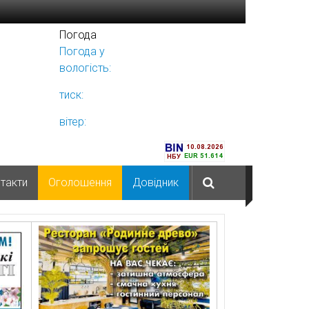
Погода
Погода у
Ніжині
вологість:
тиск:
вітер:
такти
Оголошення
Довідник