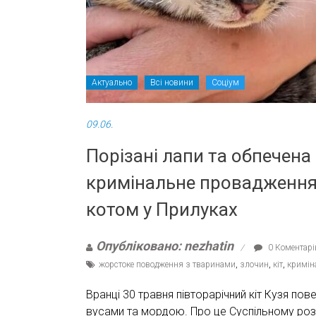
Актуально
Всі новини
Соціум
09.06.
Порізані лапи та обпечена 
кримінальне провадження
котом у Прилуках
Опубліковано: nezhatin
0 Коментарі
жорстоке поводження з тваринами
,
злочин
,
кіт
,
кримін
Вранці 30 травня півторарічний кіт Кузя по
вусами та мордою. Про це Суспільному роз