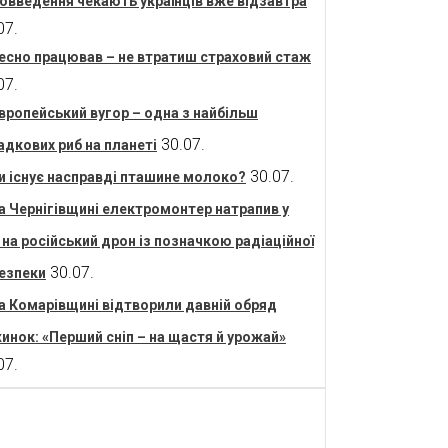
овведення чекають українців вже відзавтра
07.
есно працював – не втратиш страховий стаж
07.
вропейський вугор – одна з найбільш
30.07.
адкових риб на планеті
30.07.
и існує насправді пташине молоко?
а Чернігівщині електромонтер натрапив у
і на російський дрон із позначкою радіаційної
30.07.
езпеки
а Комарівщині відтворили давній обряд
инок: «Перший сніп – на щастя й урожай»
07.