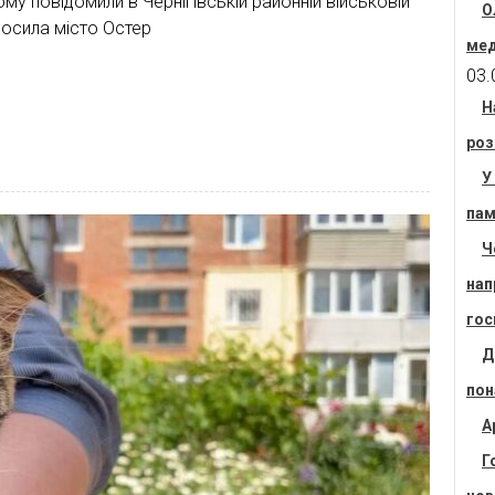
му повідомили в Чернігівській районній військовій
О
олосила місто Остер
мед
03.
Н
роз
У
пам
Ч
нап
гос
Д
пон
А
Г