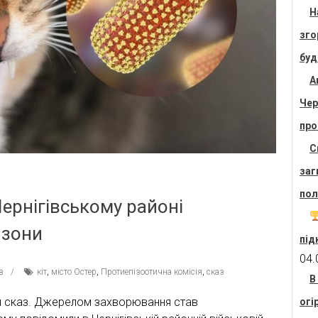
Н
зго
буд
А
Чер
про
С
заг
пол
 Чернігівському районі
 зони
під
04.
в
кіт
,
місто Остер
,
Протиепізоотична комісія
,
сказ
В
или сказ. Джерелом захворювання став
огі