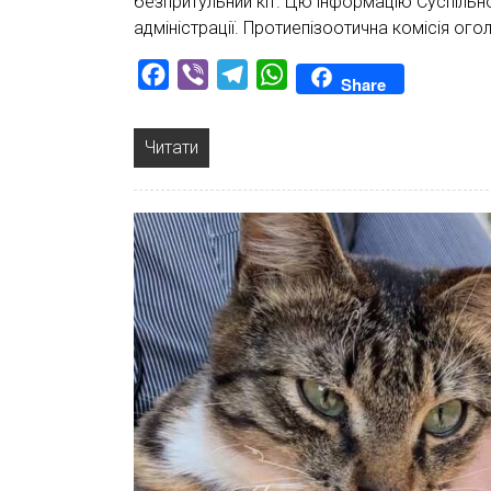
безпритульний кіт. Цю інформацію Суспільно
адміністрації. Протиепізоотична комісія ог
Facebook
Viber
Telegram
WhatsApp
Share
Читати