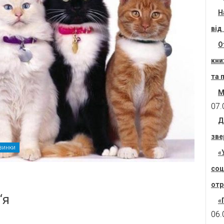
Н
від
О
кни
та 
М
07.
Д
зве
винки
«
соц
отр
‘я
«
06.