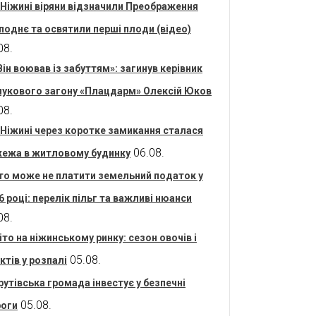
 Ніжині віряни відзначили Преображення
поднє та освятили перші плоди (відео)
08.
Він воював із забуттям»: загинув керівник
укового загону «Плацдарм» Олексій Юков
08.
 Ніжині через коротке замикання сталася
06.08.
ежа в житловому будинку
то може не платити земельний податок у
6 році: перелік пільг та важливі нюанси
08.
іто на ніжинському ринку: сезон овочів і
05.08.
ктів у розпалі
рутівська громада інвестує у безпечні
05.08.
оги