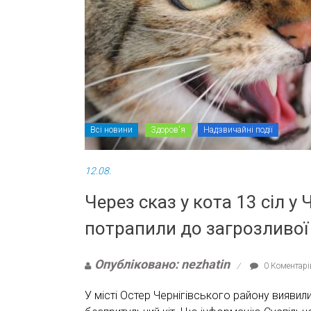
Всі новини
Здоров'я
Надзвичайні події
12.08.
Через сказ у кота 13 сіл у
потрапили до загрозливої
Опубліковано: nezhatin
0 Коментарі
У місті Остер Чернігівського району вияв