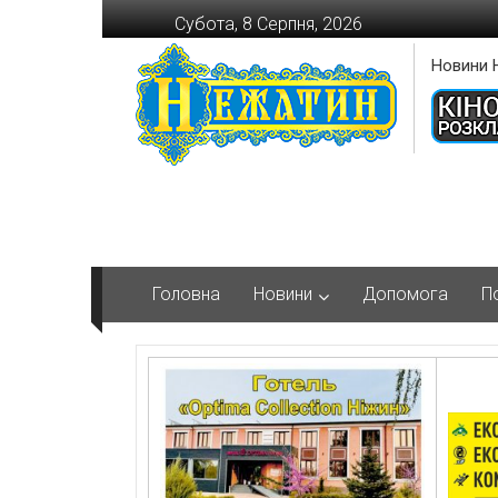
Перейти
Субота, 8 Серпня, 2026
до
вмісту
Новини 
Головна
Новини
Допомога
П