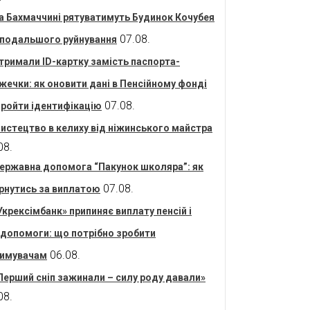
а Бахмаччині рятуватимуть Будинок Кочубея
07.08.
 подальшого руйнування
тримали ID-картку замість паспорта-
жечки: як оновити дані в Пенсійному фонді
07.08.
пройти ідентифікацію
истецтво в келиху від ніжинського майстра
08.
ержавна допомога “Пакунок школяра”: як
07.08.
рнутись за виплатою
Укрексімбанк» припиняє виплату пенсій і
допомоги: що потрібно зробити
06.08.
имувачам
Перший сніп зажинали – силу роду давали»
08.