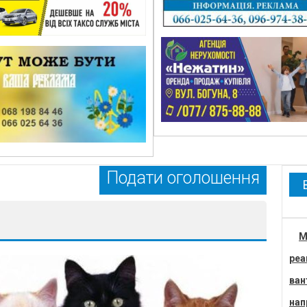
Подати оголошення
М
реа
ван
нап