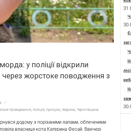
нов
31.
Ч
30.
Є
заг
Ч
Н
морда: у поліції відкрили
ліс
 через жорстоке поводження з
неб
Н
заж
в
30.
альне провадження
,
поліція
,
прилуки
,
тварина
,
Чернігівщина
вернувся додому з порізаними лапами, обпеченими
повіла власниця кота Катерина Фесай. Ввечері