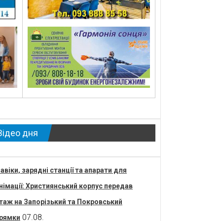
Відео дня
авіки, зарядні станції та апарати для
німації: Християнський корпус передав
таж на Запорізький та Покровський
07.08.
рямки