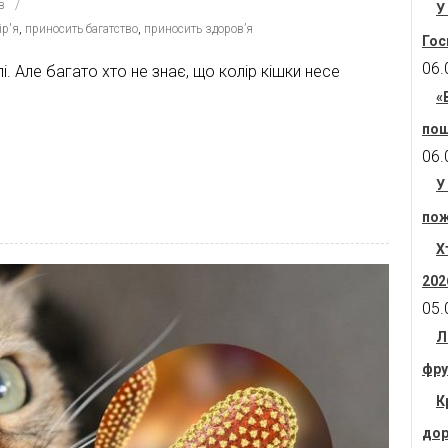
в
У
ір'я
,
приносить багатство
,
приносить здоров’я
Гос
06.
і. Але багато хто не знає, що колір кішки несе
«
пош
06.
У
пож
Х
202
05.
Л
фру
К
дор