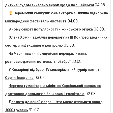
04.08.
дитина: судом винесено вирок щодо поліцейської
Переможні канікули: юна акторка з Ніжина підкорила
04.08.
міжнародний фестиваль мистецтв
03.08.
В чому секрет популярності ніжинського огірка
Олена Хомич здобула перемогу на ІІІ Конгресі медичних
03.08.
сестер з інфекційного контролю
На Чернігівщині поліцейські перекрили канал
03.08.
розповсюдження вогнепальної зброї
У Комарівці відбувся IV меморіальний турнір пам’яті
03.08.
Сергія Іващенка
Чергова гуманітарна місія: на Харківський напрямок
02.08.
доставили допомогу військовим і госпіталю
Доплата до пенсії у серпні: хто може отримати понад
31.07.
1000 гривень