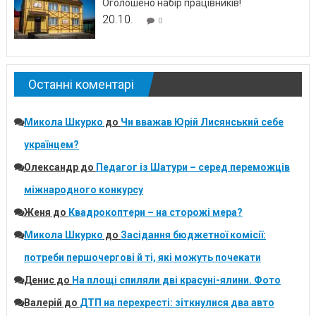
Оголошено набір працівників!
20.10.
0
Останні коментарі
Микола Шкурко
до
Чи вважав Юрій Лисянський себе
українцем?
Олександр
до
Педагог із Шатури – серед переможців
міжнародного конкурсу
Женя
до
Квадрокоптери – на сторожі мера?
Микола Шкурко
до
Засідання бюджетної комісії:
потреби першочергові й ті, які можуть почекати
Денис
до
На площі спиляли дві красуні-ялини. Фото
Валерій
до
ДТП на перехресті: зіткнулися два авто