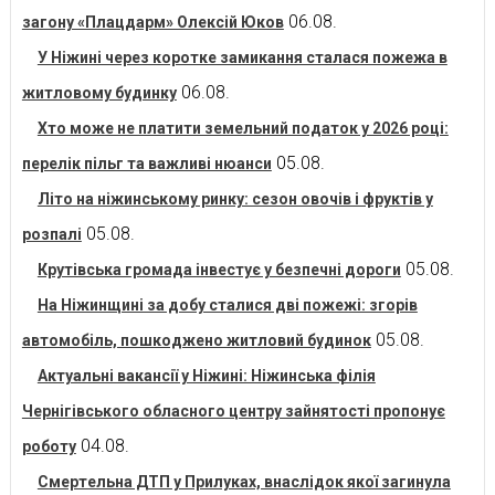
06.08.
загону «Плацдарм» Олексій Юков
У Ніжині через коротке замикання сталася пожежа в
06.08.
житловому будинку
Хто може не платити земельний податок у 2026 році:
05.08.
перелік пільг та важливі нюанси
Літо на ніжинському ринку: сезон овочів і фруктів у
05.08.
розпалі
05.08.
Крутівська громада інвестує у безпечні дороги
На Ніжинщині за добу сталися дві пожежі: згорів
05.08.
автомобіль, пошкоджено житловий будинок
Актуальні вакансії у Ніжині: Ніжинська філія
Чернігівського обласного центру зайнятості пропонує
04.08.
роботу
Смертельна ДТП у Прилуках, внаслідок якої загинула