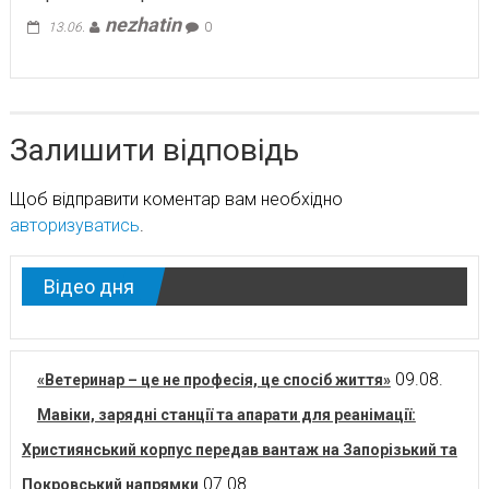
nezhatin
13.06.
0
Залишити відповідь
Щоб відправити коментар вам необхідно
авторизуватись
.
Відео дня
09.08.
«Ветеринар – це не професія, це спосіб життя»
Мавіки, зарядні станції та апарати для реанімації:
Християнський корпус передав вантаж на Запорізький та
07.08.
Покровський напрямки