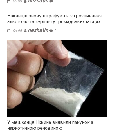
nezhatin
03.08.
0
Ніжинців знову штрафують: за розпивання
алкоголю та куріння у громадських місцях
nezhatin
04.05.
0
У мешканця Ніжина виявили пакунок з
наркотичною речовиною