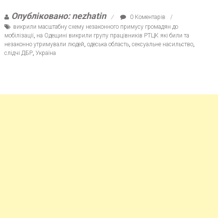
Опубліковано: nezhatin
0 Коментарів
викрили масштабну схему незаконного примусу громадян до
мобілізації
,
на Одещині викрили групу працівників РТЦК які били та
незаконно утримували людей
,
одеська область
,
сексуальне насильство
,
слідчі ДБР
,
Україна