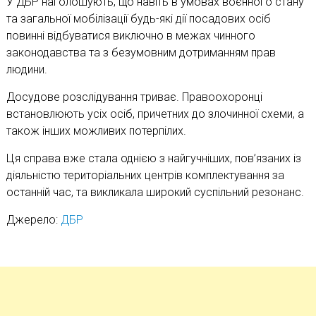
У ДБР наголошують, що навіть в умовах воєнного стану
та загальної мобілізації будь-які дії посадових осіб
повинні відбуватися виключно в межах чинного
законодавства та з безумовним дотриманням прав
людини.
Досудове розслідування триває. Правоохоронці
встановлюють усіх осіб, причетних до злочинної схеми, а
також інших можливих потерпілих.
Ця справа вже стала однією з найгучніших, пов’язаних із
діяльністю територіальних центрів комплектування за
останній час, та викликала широкий суспільний резонанс.
Джерело:
ДБР