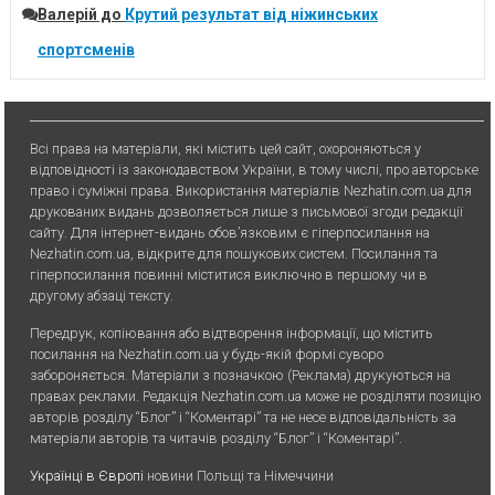
Валерій
до
Крутий результат від ніжинських
спортсменів
Всі права на матеріали, які містить цей сайт, охороняються у
відповідності із законодавством України, в тому числі, про авторське
право і суміжні права. Використання матерiалiв Nezhatin.com.ua для
друкованих видань дозволяється лише з письмової згоди редакції
сайту. Для iнтернет-видань обов’язковим є гiперпосилання на
Nezhatin.com.ua, відкрите для пошукових систем. Посилання та
гіперпосилання повинні міститися виключно в першому чи в
другому абзаці тексту.
Передрук, копiювання або вiдтворення iнформацiї, що мiстить
посилання на Nezhatin.com.ua у будь-якiй формi суворо
забороняється. Матеріали з позначкою (Реклама) друкуються на
правах реклами. Редакція Nezhatin.com.ua може не розділяти позицію
авторів розділу “Блог” і “Коментарі” та не несе відповідальність за
матеріали авторів та читачів розділу “Блог” і “Коментарі”.
Українці в Європі
новини Польщі та Німеччини