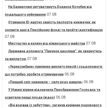
На Бахмаччині рятуватимуть Будинок Кочубея від
07.08.
подальшого руйнування
Отримали ID-картку замість паспорта-книжечки: як
оновити дані в Пенсійному фонді та пройти ідентифікацію
07.08.
07.08.
Мистецтво в келиху від ніжинського майстра
Державна допомога “Пакунок школяра”: як звернутись
07.08.
за виплатою
«Укрексімбанк» припиняє виплату пенсій і соцдопомоги:
06.08.
що потрібно зробити отримувачам
06.08.
«Перший сніп зажинали – силу роду давали»
У Ніжині віряни відзначили Преображення Господнє та
06.08.
освятили перші плоди (відео)
«Він воював із забуттям»: загинув керівник пошукового