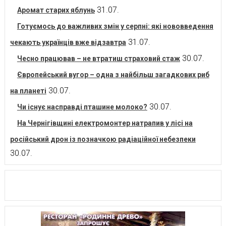
31.07.
Аромат старих яблунь
Готуємось до важливих змін у серпні: які нововведення
31.07.
чекають українців вже відзавтра
30.07.
Чесно працював – не втратиш страховий стаж
Європейський вугор – одна з найбільш загадкових риб
30.07.
на планеті
30.07.
Чи існує насправді пташине молоко?
На Чернігівщині електромонтер натрапив у лісі на
російський дрон із позначкою радіаційної небезпеки
30.07.