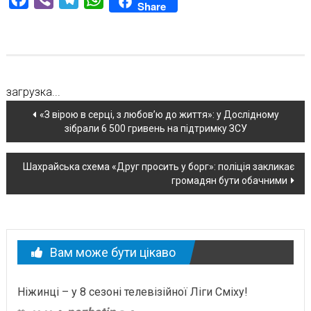
Share
загрузка...
Навігація
«З вірою в серці, з любов’ю до життя»: у Дослідному
зібрали 6 500 гривень на підтримку ЗСУ
по
новині
Шахрайська схема «Друг просить у борг»: поліція закликає
громадян бути обачними
Вам може бути цікаво
Ніжинці – у 8 сезоні телевізійної Ліги Сміху!