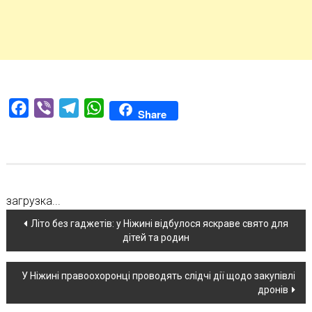
Facebook
Viber
Telegram
WhatsApp
Share
загрузка...
Навігація
Літо без гаджетів: у Ніжині відбулося яскраве свято для
дітей та родин
по
новині
У Ніжині правоохоронці проводять слідчі дії щодо закупівлі
дронів