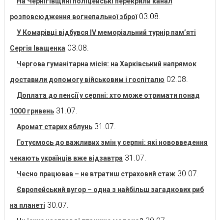
На Чернігівщині поліцейські перекрили канал
03.08.
розповсюдження вогнепальної зброї
У Комарівці відбувся IV меморіальний турнір пам’яті
03.08.
Сергія Іващенка
Чергова гуманітарна місія: на Харківський напрямок
02.08.
доставили допомогу військовим і госпіталю
Доплата до пенсії у серпні: хто може отримати понад
31.07.
1000 гривень
31.07.
Аромат старих яблунь
Готуємось до важливих змін у серпні: які нововведення
31.07.
чекають українців вже відзавтра
30.07.
Чесно працював – не втратиш страховий стаж
Європейський вугор – одна з найбільш загадкових риб
30.07.
на планеті