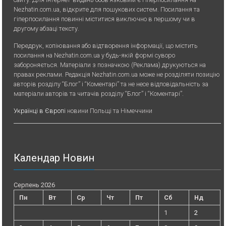
Nezhatin.com.ua, відкрите для пошукових систем. Посилання та
гіперпосилання повинні міститися виключно в першому чи в
другому абзаці тексту.
Передрук, копiювання або вiдтворення iнформацiї, що мiстить
посилання на Nezhatin.com.ua у будь-якiй формi суворо
забороняється. Матеріали з позначкою (Реклама) друкуються на
правах реклами. Редакція Nezhatin.com.ua може не розділяти позицію
авторів розділу “Блог” і “Коментарі” та не несе відповідальність за
матеріали авторів та читачів розділу “Блог” і “Коментарі”.
Українці в Європі
новини Польщі та Німеччини
Календар Новин
Серпень 2026
Пн
Вт
Ср
Чт
Пт
Сб
Нд
1
2