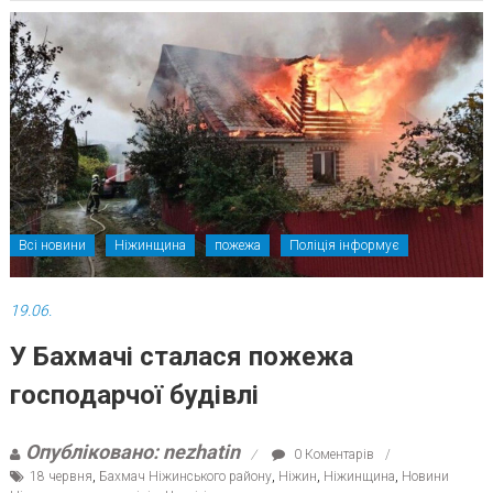
Всі новини
Ніжинщина
пожежа
Поліція інформує
19.06.
У Бахмачі сталася пожежа
господарчої будівлі
Опубліковано: nezhatin
0 Коментарів
18 червня
,
Бахмач Ніжинського району
,
Ніжин
,
Ніжинщина
,
Новини