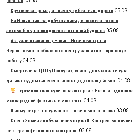
05.08.
розпалі
05.08.
Крутівська громада інвестує у безпечні дороги
На Ніжинщині за добу сталися дві пожежі: згорів
05.08.
автомобіль, пошкоджено житловий будинок
Актуальні вакансії у Ніжині: Ніжинська філія
Чернігівського обласного центру зайнятості пропонує
04.08.
роботу
Смертельна ДТП у Прилуках, внаслідок якої загинула
04.08.
дитина: судом винесено вирок щодо поліцейської
Переможні канікули: юна акторка з Ніжина підкорила
04.08.
міжнародний фестиваль мистецтв
03.08.
В чому секрет популярності ніжинського огірка
Олена Хомич здобула перемогу на ІІІ Конгресі медичних
03.08.
сестер з інфекційного контролю