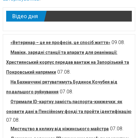
Відео дня
09.08.
«Ветеринар – це не професія, це спосіб життя»
Мавіки, зарядні станції та апарати для реанімації:
Християнський корпус передав вантаж на Запорізький та
07.08.
Покровський напрямки
На Бахмаччині рятуватимуть Будинок Кочубея від
07.08.
подальшого руйнування
Отримали ID-картку замість паспорта-книжечки: як
оновити дані в Пенсійному фонді та пройти ідентифікацію
07.08.
07.08.
Мистецтво в келиху від ніжинського майстра