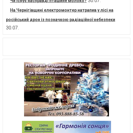
30.07.
Чи існує насправді пташине молоко?
На Чернігівщині електромонтер натрапив у лісі на
російський дрон із позначкою радіаційної небезпеки
30.07.