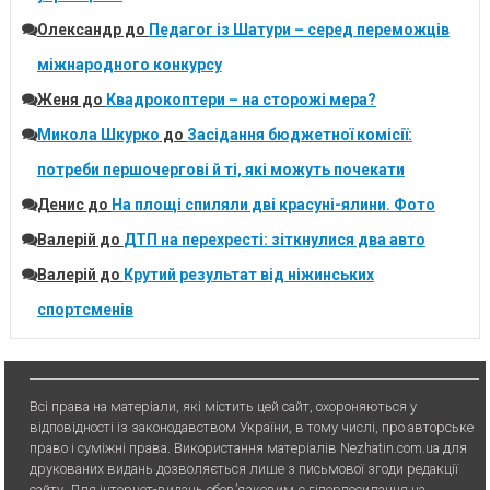
Олександр
до
Педагог із Шатури – серед переможців
міжнародного конкурсу
Женя
до
Квадрокоптери – на сторожі мера?
Микола Шкурко
до
Засідання бюджетної комісії:
потреби першочергові й ті, які можуть почекати
Денис
до
На площі спиляли дві красуні-ялини. Фото
Валерій
до
ДТП на перехресті: зіткнулися два авто
Валерій
до
Крутий результат від ніжинських
спортсменів
Всі права на матеріали, які містить цей сайт, охороняються у
відповідності із законодавством України, в тому числі, про авторське
право і суміжні права. Використання матерiалiв Nezhatin.com.ua для
друкованих видань дозволяється лише з письмової згоди редакції
сайту. Для iнтернет-видань обов’язковим є гiперпосилання на