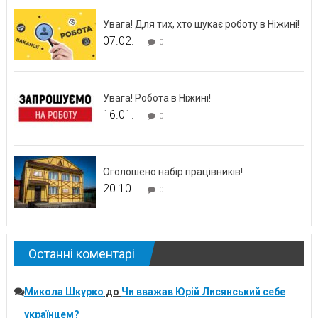
Увага! Для тих, хто шукає роботу в Ніжині!
07.02.
0
Увага! Робота в Ніжині!
16.01.
0
Оголошено набір працівників!
20.10.
0
Останні коментарі
Микола Шкурко
до
Чи вважав Юрій Лисянський себе
українцем?