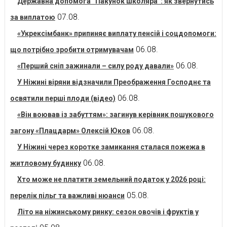
Державна допомога “Пакунок школяра”: як звернутись
07.08.
за виплатою
«Укрексімбанк» припиняє виплату пенсій і соцдопомоги:
06.08.
що потрібно зробити отримувачам
06.08.
«Перший сніп зажинали – силу роду давали»
У Ніжині віряни відзначили Преображення Господнє та
06.08.
освятили перші плоди (відео)
«Він воював із забуттям»: загинув керівник пошукового
06.08.
загону «Плацдарм» Олексій Юков
У Ніжині через коротке замикання сталася пожежа в
06.08.
житловому будинку
Хто може не платити земельний податок у 2026 році:
05.08.
перелік пільг та важливі нюанси
Літо на ніжинському ринку: сезон овочів і фруктів у