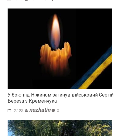
У бою під Ніжином загинув військовий Сергій
Береза з Кременчука
nezhatin
07.03.
0