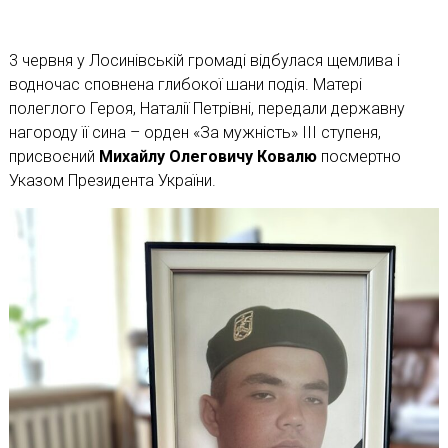
3 червня у Лосинівській громаді відбулася щемлива і
водночас сповнена глибокої шани подія. Матері
полеглого Героя, Наталії Петрівні, передали державну
нагороду її сина – орден «За мужність» ІІІ ступеня,
присвоєний
Михайлу Олеговичу Ковалю
посмертно
Указом Президента України.