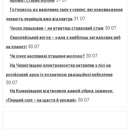
31.07.
Аромат старих яблунь
Готуємось до важливих змін у серпні: які нововведення
31.07.
чекають українців вже відзавтра
30.07.
Чесно працював – не втратиш страховий стаж
Європейський вугор – одна з найбільш загадкових риб
30.07.
на планеті
30.07.
Чи існує насправді пташине молоко?
На Чернігівщині електромонтер натрапив у лісі на
російський дрон із позначкою радіаційної небезпеки
30.07.
На Комарівщині відтворили давній обряд зажинок:
30.07.
«Перший сніп – на щастя й урожай»