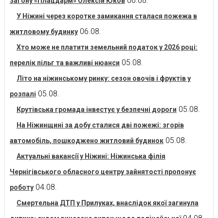
06.08.
загону «Плацдарм» Олексій Юков
У Ніжині через коротке замикання сталася пожежа в
06.08.
житловому будинку
Хто може не платити земельний податок у 2026 році:
05.08.
перелік пільг та важливі нюанси
Літо на ніжинському ринку: сезон овочів і фруктів у
05.08.
розпалі
05.08.
Крутівська громада інвестує у безпечні дороги
На Ніжинщині за добу сталися дві пожежі: згорів
05.08.
автомобіль, пошкоджено житловий будинок
Актуальні вакансії у Ніжині: Ніжинська філія
Чернігівського обласного центру зайнятості пропонує
04.08.
роботу
Смертельна ДТП у Прилуках, внаслідок якої загинула