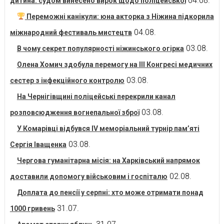
04.08.
дитина: судом винесено вирок щодо поліцейської
Переможні канікули: юна акторка з Ніжина підкорила
04.08.
міжнародний фестиваль мистецтв
03.08.
В чому секрет популярності ніжинського огірка
Олена Хомич здобула перемогу на ІІІ Конгресі медичних
03.08.
сестер з інфекційного контролю
На Чернігівщині поліцейські перекрили канал
03.08.
розповсюдження вогнепальної зброї
У Комарівці відбувся IV меморіальний турнір пам’яті
03.08.
Сергія Іващенка
Чергова гуманітарна місія: на Харківський напрямок
02.08.
доставили допомогу військовим і госпіталю
Доплата до пенсії у серпні: хто може отримати понад
31.07.
1000 гривень