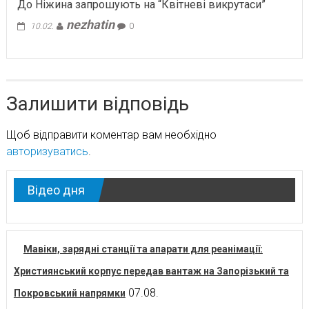
До Ніжина запрошують на “Квітневі викрутаси”
nezhatin
10.02.
0
Залишити відповідь
Щоб відправити коментар вам необхідно
авторизуватись
.
Відео дня
Мавіки, зарядні станції та апарати для реанімації:
Християнський корпус передав вантаж на Запорізький та
07.08.
Покровський напрямки