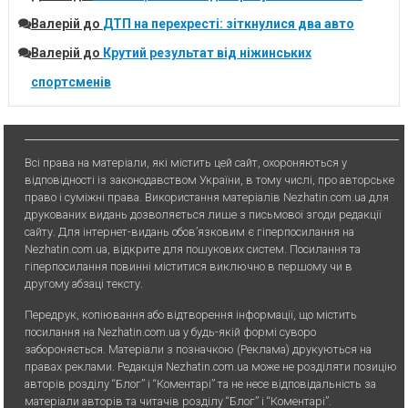
Валерій
до
ДТП на перехресті: зіткнулися два авто
Валерій
до
Крутий результат від ніжинських
спортсменів
Всі права на матеріали, які містить цей сайт, охороняються у
відповідності із законодавством України, в тому числі, про авторське
право і суміжні права. Використання матерiалiв Nezhatin.com.ua для
друкованих видань дозволяється лише з письмової згоди редакції
сайту. Для iнтернет-видань обов’язковим є гiперпосилання на
Nezhatin.com.ua, відкрите для пошукових систем. Посилання та
гіперпосилання повинні міститися виключно в першому чи в
другому абзаці тексту.
Передрук, копiювання або вiдтворення iнформацiї, що мiстить
посилання на Nezhatin.com.ua у будь-якiй формi суворо
забороняється. Матеріали з позначкою (Реклама) друкуються на
правах реклами. Редакція Nezhatin.com.ua може не розділяти позицію
авторів розділу “Блог” і “Коментарі” та не несе відповідальність за
матеріали авторів та читачів розділу “Блог” і “Коментарі”.