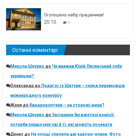
Оголошено набір працівників!
20.10.
0
Останні коментарі
Микола Шкурко
до
Чи вважав Юрій Лисянський себе
українцем?
Олександр
до
Педагог із Шатури – серед переможців
міжнародного конкурсу
Женя
до
Квадрокоптери – на сторожі мера?
Микола Шкурко
до
Засідання бюджетної комісії:
потреби першочергові й ті, які можуть почекати
Денис
до
На площі спиляли дві красуні-ялини. Фото