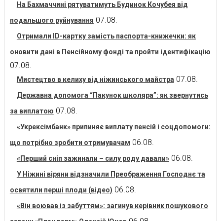
На Бахмаччині рятуватимуть Будинок Кочубея від
07.08.
подальшого руйнування
Отримали ID-картку замість паспорта-книжечки: як
оновити дані в Пенсійному фонді та пройти ідентифікацію
07.08.
07.08.
Мистецтво в келиху від ніжинського майстра
Державна допомога “Пакунок школяра”: як звернутись
07.08.
за виплатою
«Укрексімбанк» припиняє виплату пенсій і соцдопомоги:
06.08.
що потрібно зробити отримувачам
06.08.
«Перший сніп зажинали – силу роду давали»
У Ніжині віряни відзначили Преображення Господнє та
06.08.
освятили перші плоди (відео)
«Він воював із забуттям»: загинув керівник пошукового