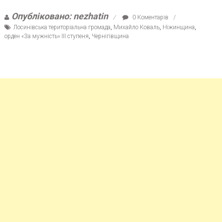
Опубліковано: nezhatin
0 Коментарів
Лосинівська територіальна громада
,
Михайло Коваль
,
Ніжинщина
,
орден «За мужність» ІІІ ступеня
,
Чернігівщина