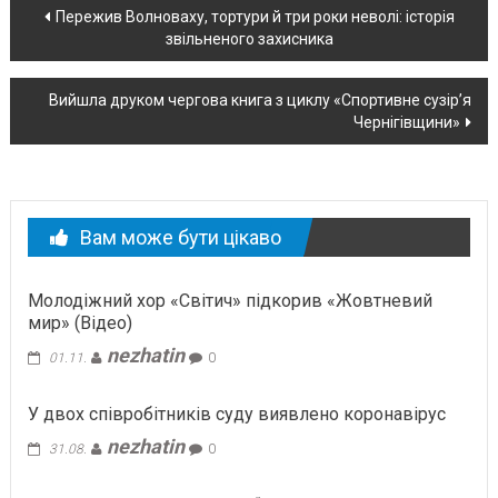
Навігація
Пережив Волноваху, тортури й три роки неволі: історія
звільненого захисника
по
новині
Вийшла друком чергова книга з циклу «Спортивне сузір’я
Чернігівщини»
Вам може бути цікаво
Молодіжний хор «Світич» підкорив «Жовтневий
мир» (Відео)
nezhatin
01.11.
0
У двох співробітників суду виявлено коронавірус
nezhatin
31.08.
0