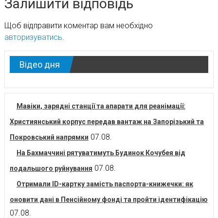
Залишити відповідь
Щоб відправити коментар вам необхідно
авторизуватись
.
Відео дня
Мавіки, зарядні станції та апарати для реанімації:
Християнський корпус передав вантаж на Запорізький та
07.08.
Покровський напрямки
На Бахмаччині рятуватимуть Будинок Кочубея від
07.08.
подальшого руйнування
Отримали ID-картку замість паспорта-книжечки: як
оновити дані в Пенсійному фонді та пройти ідентифікацію
07.08.