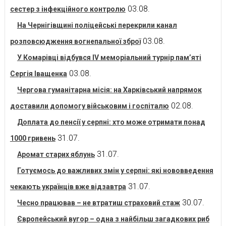
03.08.
сестер з інфекційного контролю
На Чернігівщині поліцейські перекрили канал
03.08.
розповсюдження вогнепальної зброї
У Комарівці відбувся IV меморіальний турнір пам’яті
03.08.
Сергія Іващенка
Чергова гуманітарна місія: на Харківський напрямок
02.08.
доставили допомогу військовим і госпіталю
Доплата до пенсії у серпні: хто може отримати понад
31.07.
1000 гривень
31.07.
Аромат старих яблунь
Готуємось до важливих змін у серпні: які нововведення
31.07.
чекають українців вже відзавтра
30.07.
Чесно працював – не втратиш страховий стаж
Європейський вугор – одна з найбільш загадкових риб