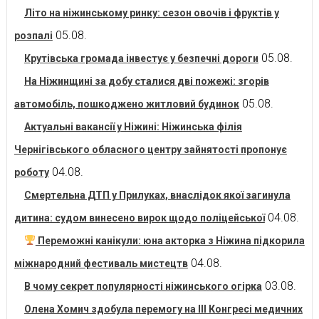
Літо на ніжинському ринку: сезон овочів і фруктів у
05.08.
розпалі
05.08.
Крутівська громада інвестує у безпечні дороги
На Ніжинщині за добу сталися дві пожежі: згорів
05.08.
автомобіль, пошкоджено житловий будинок
Актуальні вакансії у Ніжині: Ніжинська філія
Чернігівського обласного центру зайнятості пропонує
04.08.
роботу
Смертельна ДТП у Прилуках, внаслідок якої загинула
04.08.
дитина: судом винесено вирок щодо поліцейської
Переможні канікули: юна акторка з Ніжина підкорила
04.08.
міжнародний фестиваль мистецтв
03.08.
В чому секрет популярності ніжинського огірка
Олена Хомич здобула перемогу на ІІІ Конгресі медичних