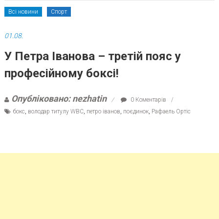
Всі новини
Спорт
01.08.
У Петра Іванова – третій пояс у
професійному боксі!
Опубліковано: nezhatin
0 Коментарів
бокс
,
володар титулу WBC
,
петро іванов
,
поєдинок
,
Рафаель Ортіс