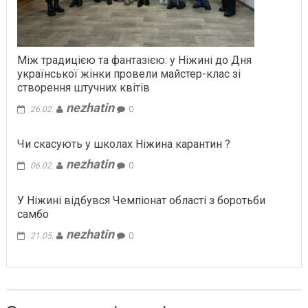
Між традицією та фантазією: у Ніжині до Дня
української жінки провели майстер-клас зі
створення штучних квітів
nezhatin
26.02.
0
Чи скасують у школах Ніжина карантин ?
nezhatin
06.02.
0
У Ніжині відбувся Чемпіонат області з боротьби
самбо
nezhatin
21.05.
0