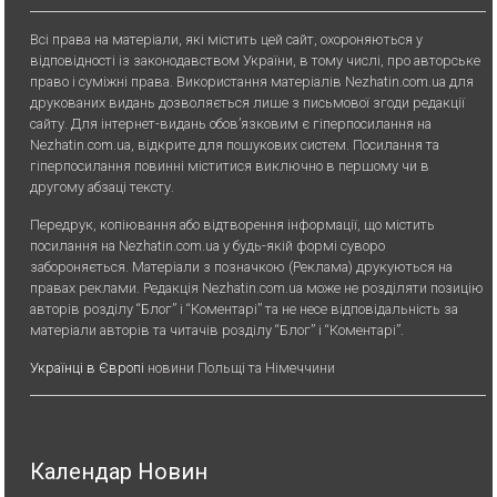
Всі права на матеріали, які містить цей сайт, охороняються у
відповідності із законодавством України, в тому числі, про авторське
право і суміжні права. Використання матерiалiв Nezhatin.com.ua для
друкованих видань дозволяється лише з письмової згоди редакції
сайту. Для iнтернет-видань обов’язковим є гiперпосилання на
Nezhatin.com.ua, відкрите для пошукових систем. Посилання та
гіперпосилання повинні міститися виключно в першому чи в
другому абзаці тексту.
Передрук, копiювання або вiдтворення iнформацiї, що мiстить
посилання на Nezhatin.com.ua у будь-якiй формi суворо
забороняється. Матеріали з позначкою (Реклама) друкуються на
правах реклами. Редакція Nezhatin.com.ua може не розділяти позицію
авторів розділу “Блог” і “Коментарі” та не несе відповідальність за
матеріали авторів та читачів розділу “Блог” і “Коментарі”.
Українці в Європі
новини Польщі та Німеччини
Календар Новин