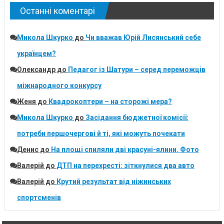
Останні коментарі
Микола Шкурко
до
Чи вважав Юрій Лисянський себе
українцем?
Олександр
до
Педагог із Шатури – серед переможців
міжнародного конкурсу
Женя
до
Квадрокоптери – на сторожі мера?
Микола Шкурко
до
Засідання бюджетної комісії:
потреби першочергові й ті, які можуть почекати
Денис
до
На площі спиляли дві красуні-ялини. Фото
Валерій
до
ДТП на перехресті: зіткнулися два авто
Валерій
до
Крутий результат від ніжинських
спортсменів