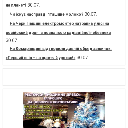
30.07.
на планеті
30.07.
Чи існує насправді пташине молоко?
На Чернігівщині електромонтер натрапив у лісі на
російський дрон із позначкою радіаційної небезпеки
30.07.
На Комарівщині відтворили давній обряд зажинок:
30.07.
«Перший сніп – на щастя й урожай»