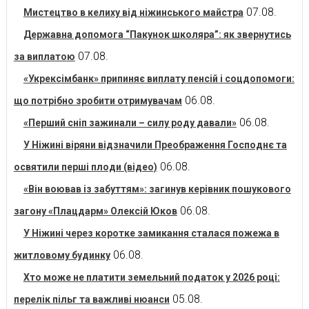
07.08.
Мистецтво в келиху від ніжинського майстра
Державна допомога “Пакунок школяра”: як звернутись
07.08.
за виплатою
«Укрексімбанк» припиняє виплату пенсій і соцдопомоги:
06.08.
що потрібно зробити отримувачам
06.08.
«Перший сніп зажинали – силу роду давали»
У Ніжині віряни відзначили Преображення Господнє та
06.08.
освятили перші плоди (відео)
«Він воював із забуттям»: загинув керівник пошукового
06.08.
загону «Плацдарм» Олексій Юков
У Ніжині через коротке замикання сталася пожежа в
06.08.
житловому будинку
Хто може не платити земельний податок у 2026 році:
05.08.
перелік пільг та важливі нюанси