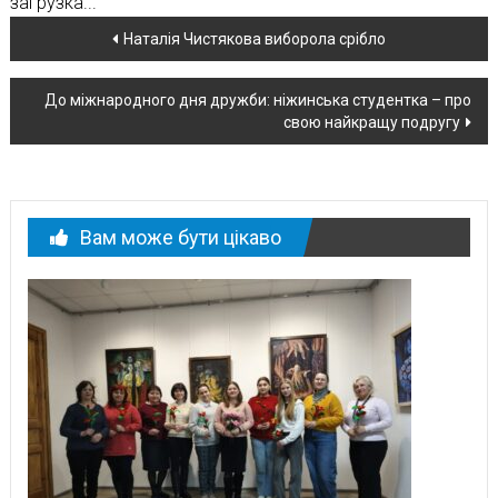
загрузка...
Навігація
Наталія Чистякова виборола срібло
по
До міжнародного дня дружби: ніжинська студентка – про
новині
свою найкращу подругу
Вам може бути цікаво