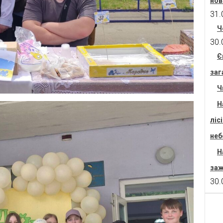
нов
31.
Ч
30.
Є
заг
Ч
Н
ліс
неб
Н
заж
30.