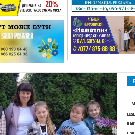
М
реа
ван
нап