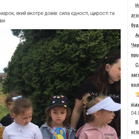
Н
арок, який вкотре довів: сила єдності, щирості та
зго
ви.
буд
А
Чер
про
С
заг
пол
під
04.
В
огі