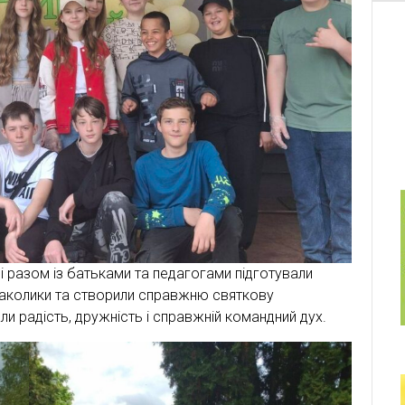
і разом із батьками та педагогами підготували
смаколики та створили справжню святкову
и радість, дружність і справжній командний дух.