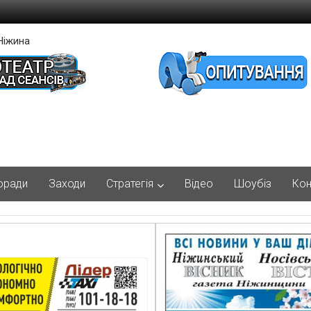
Ніжина
оради
Заходи
Стратегія
Відео
Шоубіз
Кон