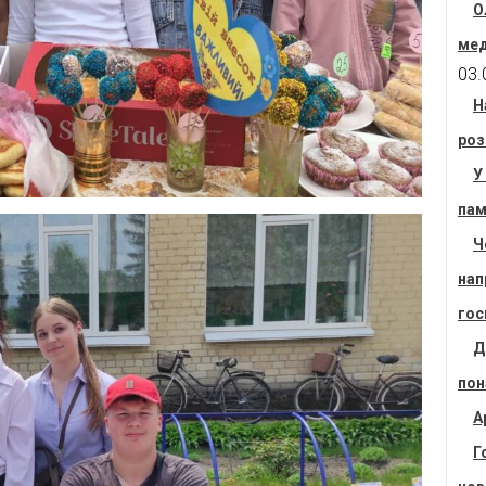
О
мед
03.
Н
роз
У
пам
Ч
нап
гос
Д
пон
А
Г