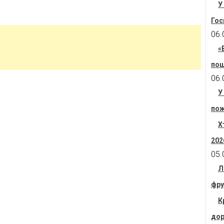
У
Гос
06.
«
пош
06.
У
пож
Х
202
05.
Л
фру
К
дор