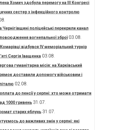
лена Хомич здобула перемогу на ІІІ Конгресі
ичних сестер з інфекційного контролю
08.
а Чернігівщині поліцейські перекрили канал
03.08.
повсюдження вогнепальної зброї
 Комарівці відбувся IV меморіальний турнір
03.08.
’яті Сергія Іващенка
ергова гуманітарна місія: на Харківський
рямок доставили допомогу військовим і
02.08.
піталю
оплата до пенсії у серпні: хто може отримати
31.07.
ад 1000 гривень
31.07.
ромат старих яблунь
отуємось до важливих змін у серпні: які