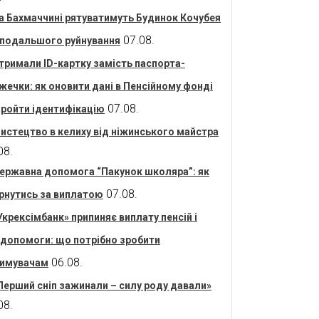
а Бахмаччині рятуватимуть Будинок Кочубея
07.08.
 подальшого руйнування
тримали ID-картку замість паспорта-
жечки: як оновити дані в Пенсійному фонді
07.08.
пройти ідентифікацію
истецтво в келиху від ніжинського майстра
08.
ержавна допомога “Пакунок школяра”: як
07.08.
рнутись за виплатою
Укрексімбанк» припиняє виплату пенсій і
допомоги: що потрібно зробити
06.08.
имувачам
Перший сніп зажинали – силу роду давали»
08.