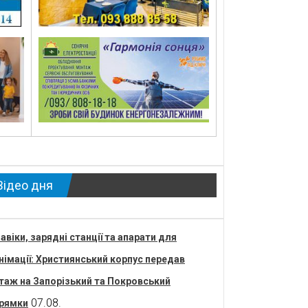
Відео дня
авіки, зарядні станції та апарати для
німації: Християнський корпус передав
таж на Запорізький та Покровський
07.08.
рямки