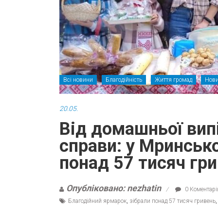
Всі новини
Благодійність
Життя громад
Нови
20.05.
Від домашньої вип
справи: у Мринсько
понад 57 тисяч гр
Опубліковано: nezhatin
0 Коментарі
Благодійний ярмарок
,
зібрали понад 57 тисяч гривень