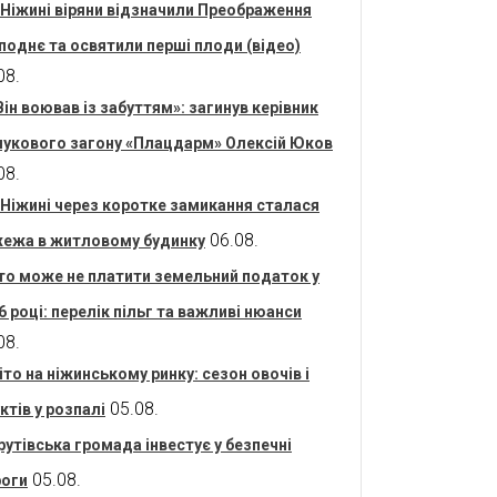
 Ніжині віряни відзначили Преображення
поднє та освятили перші плоди (відео)
08.
Він воював із забуттям»: загинув керівник
укового загону «Плацдарм» Олексій Юков
08.
 Ніжині через коротке замикання сталася
06.08.
ежа в житловому будинку
то може не платити земельний податок у
6 році: перелік пільг та важливі нюанси
08.
іто на ніжинському ринку: сезон овочів і
05.08.
ктів у розпалі
рутівська громада інвестує у безпечні
05.08.
оги