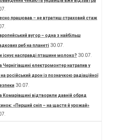
овведення чекають українців вже відзавтра
07.
есно працював – не втратиш страховий стаж
07.
вропейський вугор – одна з найбільш
30.07.
адкових риб на планеті
30.07.
и існує насправді пташине молоко?
а Чернігівщині електромонтер натрапив у
і на російський дрон із позначкою радіаційної
30.07.
езпеки
а Комарівщині відтворили давній обряд
инок: «Перший сніп – на щастя й урожай»
07.