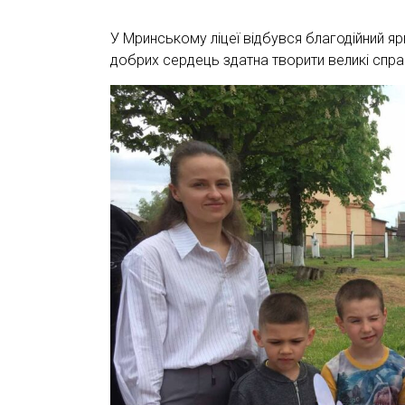
У Мринському ліцеї відбувся благодійний ярм
добрих сердець здатна творити великі спра