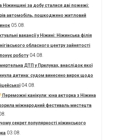
а Ніжинщині за добу сталися дві пожежі:
рів автомобіль, пошкоджено житловий
05.08.
инок
ктуальні вакансії у Ніжині: Ніжинська філія
нігівського обласного центру зайнятості
04.08.
понує роботу
мертельна ДТП у Прилуках, внаслідок якої
инула дитина: судом винесено вирок щодо
04.08.
іцейської
Переможні канікули: юна акторка з Ніжина
корила міжнародний фестиваль мистецтв
08.
 чому секрет популярності ніжинського
03.08.
рка