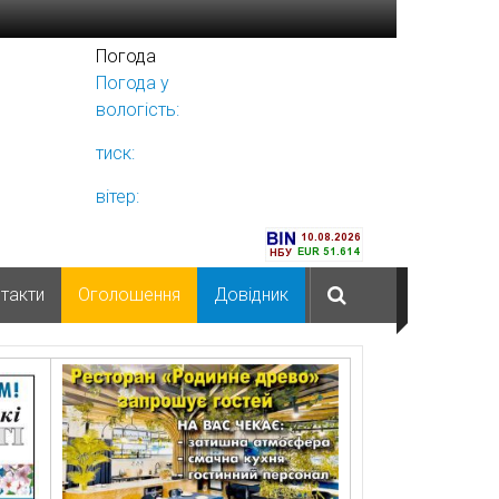
Погода
Погода у
Ніжині
вологість:
тиск:
вітер:
такти
Оголошення
Довідник