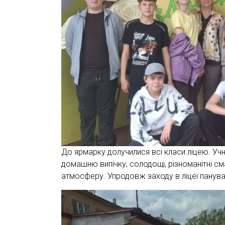
До ярмарку долучилися всі класи ліцею. Учн
домашню випічку, солодощі, різноманітні 
атмосферу. Упродовж заходу в ліцеї панувал