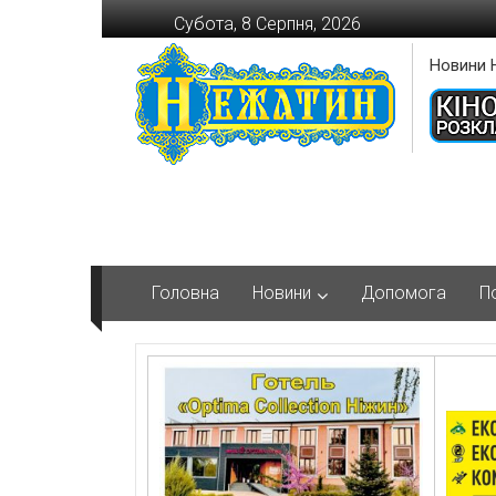
Перейти
Субота, 8 Серпня, 2026
до
вмісту
Новини 
Головна
Новини
Допомога
П