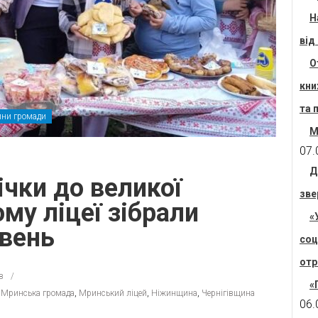
Н
від
О
кни
та 
ни громади
М
07.
Д
ічки до великої
зве
му ліцеї зібрали
«
ивень
соц
отр
в
«
,
Мринська громада
,
Мринський ліцей
,
Ніжинщина
,
Чернігівщина
06.