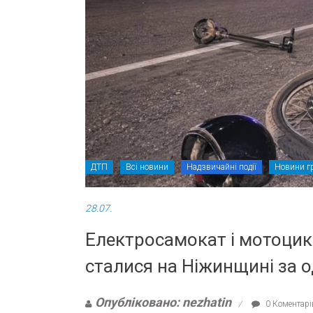
ДТП
Всі новини
Надзвичайні події
Новини г
28.07.
Електросамокат і мотоцикл:
сталися на Ніжинщині за о
Опубліковано: nezhatin
0 Коментарі