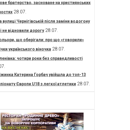
ове братерство, засноване на християнських
28.07.
ностях
а вулиці Чернігівській після заміни водогону
28.07.
 і не відновили дорогу
ольори, що оберігали: про що «говорили»
28.07.
ічки українського віночка
ленівка: чотири роки без справедливості
07.
іжинка Катерина Горбач увійшла до топ-13
28.07.
піонату Європи U18 з легкої атлетики