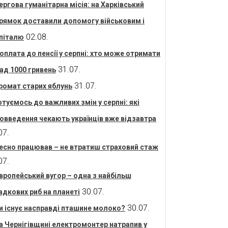
ергова гуманітарна місія: на Харківський
рямок доставили допомогу військовим і
02.08.
піталю
оплата до пенсії у серпні: хто може отримати
31.07.
ад 1000 гривень
31.07.
ромат старих яблунь
отуємось до важливих змін у серпні: які
овведення чекають українців вже відзавтра
07.
есно працював – не втратиш страховий стаж
07.
вропейський вугор – одна з найбільш
30.07.
адкових риб на планеті
30.07.
и існує насправді пташине молоко?
а Чернігівщині електромонтер натрапив у