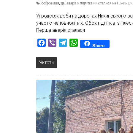
бобровиця
,
дві аварії з підлітками сталися на Ніжинщи
Упродовж доби на дорогах Ніжинського рай
участю неповнолітніх. Обох підлітків із тіл
Перша аварія сталася
Facebook
Viber
Telegram
WhatsApp
Share
Читати