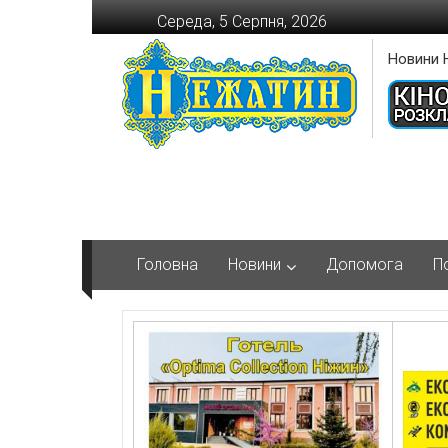
Перейти
Середа, 5 Серпня, 2026
до
вмісту
Новини 
Головна
Новини
Допомога
П