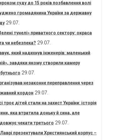
ироком суду до 15 років позбавлення волі
уджено громадянина України за державну
29.07.
ду
Зелені тунелі» приватного сектору: окраса
29.07.
та чи небезпека?
авук, який надихнув інженерів: маленький
ній», завдяки якому створили камеру
29.07.
бутнього
рганізував незаконне переправлення через
29.07.
жавний кордон
сі троє дітей стали на захист України: історія
ини, яка втратила доньку й сина, але
29.07.
довжує чекати третього
 Лаврі презентували Християнський корпус –