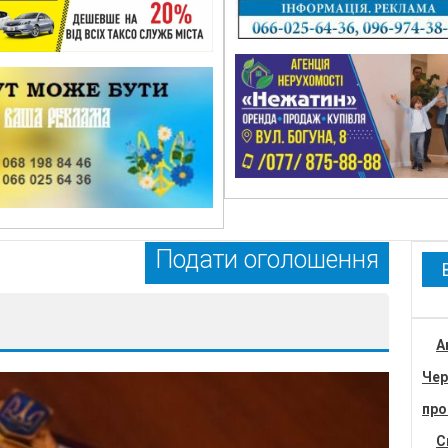
Подати оголошення
А
Чер
про
С