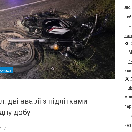
ліс
неб
Н
заж
30.
М
1
ромади
зва
30.
В
між
 дві аварії з підлітками
пер
дну добу
Н
нез
в