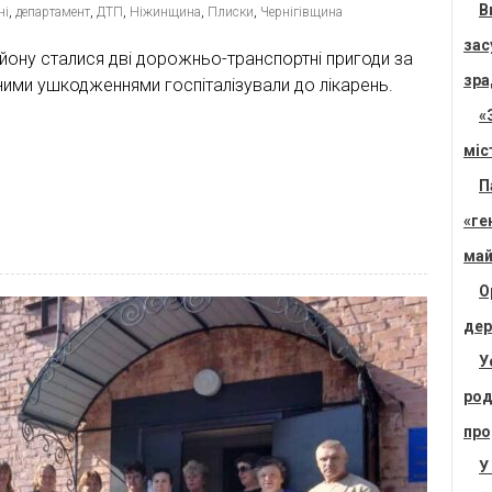
В
ні
,
департамент
,
ДТП
,
Ніжинщина
,
Плиски
,
Чернігівщина
зас
ону сталися дві дорожньо-транспортні пригоди за
зра
есними ушкодженнями госпіталізували до лікарень.
«
міс
П
«ге
май
О
дер
У
род
про
У