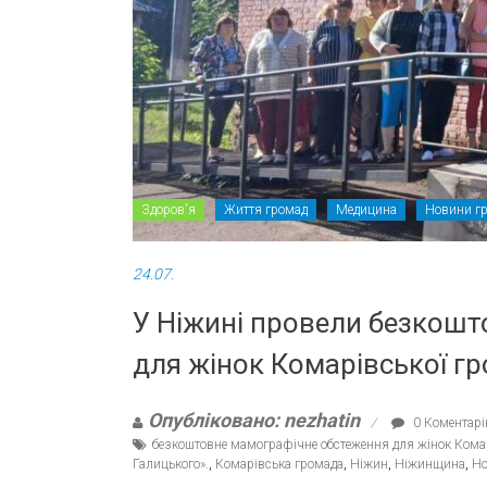
Здоров'я
Життя громад
Медицина
Новини г
24.07.
У Ніжині провели безкош
для жінок Комарівської г
Опубліковано: nezhatin
0 Коментарі
безкоштовне мамографічне обстеження для жінок Кома
Галицького».
,
Комарівська громада
,
Ніжин
,
Ніжинщина
,
Но