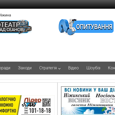
Ніжина
оради
Заходи
Стратегія
Відео
Шоубіз
Кон