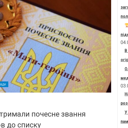
заг
пол
під
04.
В
огі
О
мед
мади
03.
Н
роз
 отримали почесне звання
У
пам
ов до списку