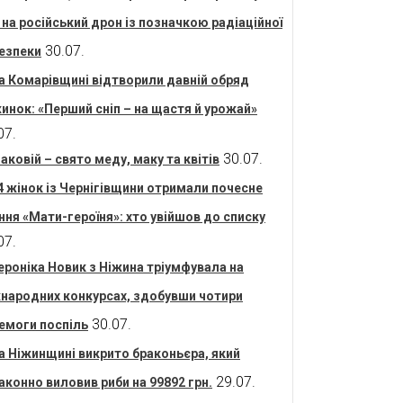
і на російський дрон із позначкою радіаційної
30.07.
езпеки
а Комарівщині відтворили давній обряд
инок: «Перший сніп – на щастя й урожай»
07.
30.07.
аковій – свято меду, маку та квітів
4 жінок із Чернігівщини отримали почесне
ння «Мати-героїня»: хто увійшов до списку
07.
ероніка Новик з Ніжина тріумфувала на
народних конкурсах, здобувши чотири
30.07.
емоги поспіль
а Ніжинщині викрито браконьєра, який
29.07.
аконно виловив риби на 99892 грн.