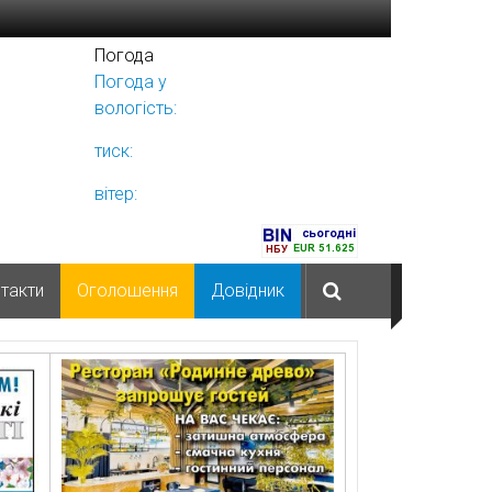
Погода
Погода у
Ніжині
вологість:
тиск:
вітер:
такти
Оголошення
Довідник