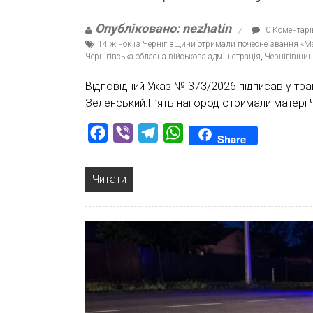
Опубліковано: nezhatin
0 Коментарі
14 жінок із Чернігівщини отримали почесне звання «Ма
Чернігівська обласна військова адміністрація
,
Чернігівщин
Відповідний Указ № 373/2026 підписав у тр
Зеленський.П’ять нагород отримали матері Ч
Facebook
Viber
Telegram
WhatsApp
Share
Читати