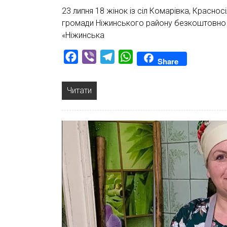
23 липня 18 жінок із сіл Комарівка, Красно
громади Ніжинського району безкоштовно 
«Ніжинська
Facebook
Viber
Telegram
WhatsApp
Share
Читати