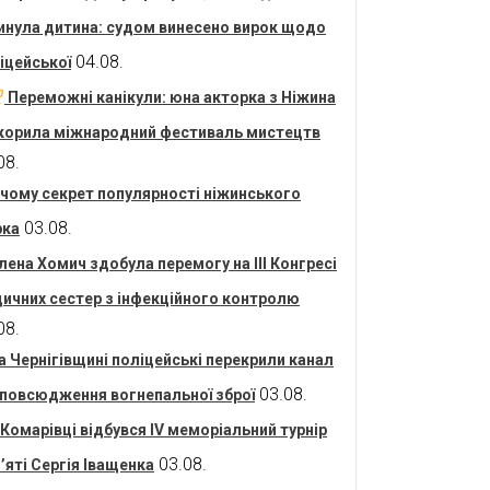
инула дитина: судом винесено вирок щодо
04.08.
іцейської
Переможні канікули: юна акторка з Ніжина
корила міжнародний фестиваль мистецтв
08.
 чому секрет популярності ніжинського
03.08.
рка
лена Хомич здобула перемогу на ІІІ Конгресі
ичних сестер з інфекційного контролю
08.
а Чернігівщині поліцейські перекрили канал
03.08.
повсюдження вогнепальної зброї
 Комарівці відбувся IV меморіальний турнір
03.08.
’яті Сергія Іващенка