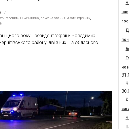
Ч
нап
в
ти-героїня»
,
Ніжинщина
,
почесне звання «Мати-героїня»
,
гос
а
Д
авні цього року Президент України Володимир
пон
ернігівського району, дві з них – з обласного
А
Г
нов
31.
Ч
30.
Є
заг
Ч
Н