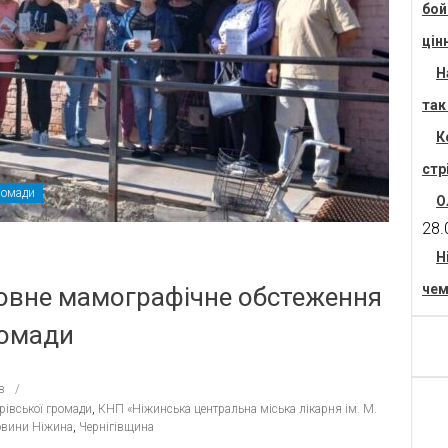
бой
цін
Н
так
К
стр
ромади
О
28.
Н
чем
товне мамографічне обстеження
ромади
в
рівської громади
,
КНП «Ніжинська центральна міська лікарня ім. М.
вини Ніжина
,
Чернігівщина