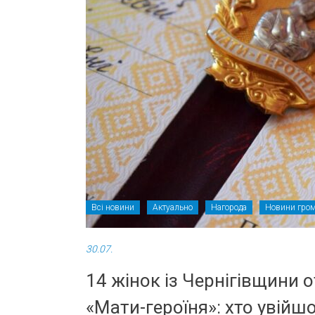
Всі новини
Актуально
Нагорода
Новини гро
30.07.
14 жінок із Чернігівщини
«Мати-героїня»: хто увійш