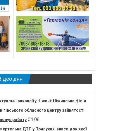
Відео дня
ктуальні вакансії у Ніжині: Ніжинська філія
нігівського обласного центру зайнятості
04.08.
понує роботу
мертельна ДТП у Прилуках, внаслідок якої