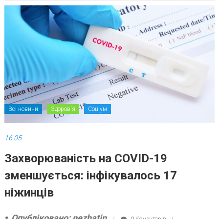
Всі новини
Здоров'я
Соціум
16.05.
Захворюваність на COVID-19
зменшується: інфікувалось 17
ніжинців
Опубліковано: nezhatin
0 Коментарів