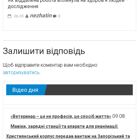
Як віддалена робота вплинула на здоров’я людей –
дослідження
nezhatin
06.05.
0
Залишити відповідь
Щоб відправити коментар вам необхідно
авторизуватись
.
Відео дня
09.08.
«Ветеринар – це не професія, це спосіб життя»
Мавіки, зарядні станції та апарати для реанімації:
Християнський корпус передав вантаж на Запорізький та