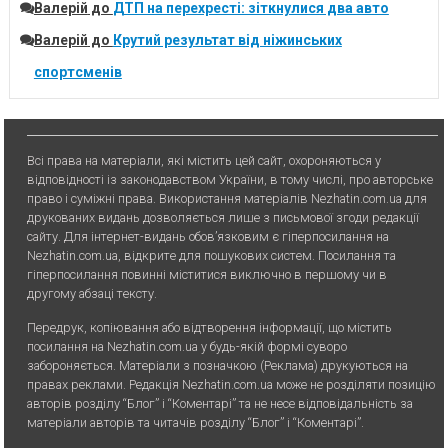
Валерій
до
ДТП на перехресті: зіткнулися два авто
Валерій
до
Крутий результат від ніжинських
спортсменів
Всі права на матеріали, які містить цей сайт, охороняються у
відповідності із законодавством України, в тому числі, про авторське
право і суміжні права. Використання матерiалiв Nezhatin.com.ua для
друкованих видань дозволяється лише з письмової згоди редакції
сайту. Для iнтернет-видань обов’язковим є гiперпосилання на
Nezhatin.com.ua, відкрите для пошукових систем. Посилання та
гіперпосилання повинні міститися виключно в першому чи в
другому абзаці тексту.
Передрук, копiювання або вiдтворення iнформацiї, що мiстить
посилання на Nezhatin.com.ua у будь-якiй формi суворо
забороняється. Матеріали з позначкою (Реклама) друкуються на
правах реклами. Редакція Nezhatin.com.ua може не розділяти позицію
авторів розділу “Блог” і “Коментарі” та не несе відповідальність за
матеріали авторів та читачів розділу “Блог” і “Коментарі”.