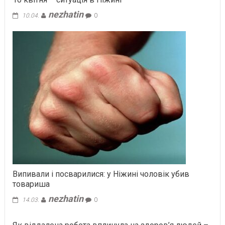
nezhatin
10.04.
0
Випивали і посварилися: у Ніжині чоловік убив
товариша
nezhatin
14.03.
0