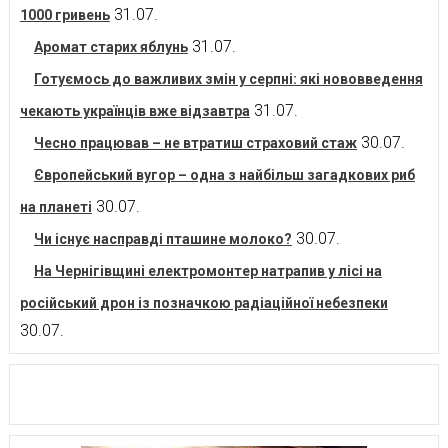
31.07.
1000 гривень
31.07.
Аромат старих яблунь
Готуємось до важливих змін у серпні: які нововведення
31.07.
чекають українців вже відзавтра
30.07.
Чесно працював – не втратиш страховий стаж
Європейський вугор – одна з найбільш загадкових риб
30.07.
на планеті
30.07.
Чи існує насправді пташине молоко?
На Чернігівщині електромонтер натрапив у лісі на
російський дрон із позначкою радіаційної небезпеки
30.07.