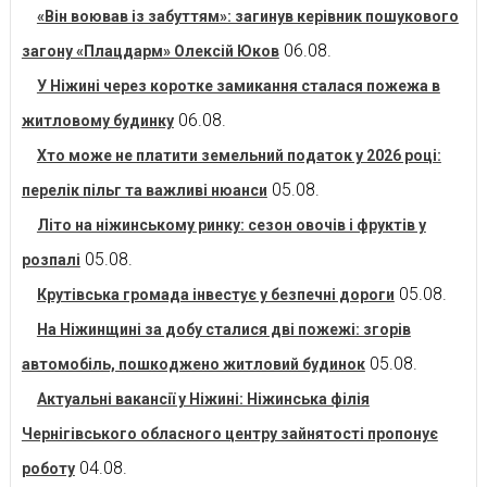
«Він воював із забуттям»: загинув керівник пошукового
06.08.
загону «Плацдарм» Олексій Юков
У Ніжині через коротке замикання сталася пожежа в
06.08.
житловому будинку
Хто може не платити земельний податок у 2026 році:
05.08.
перелік пільг та важливі нюанси
Літо на ніжинському ринку: сезон овочів і фруктів у
05.08.
розпалі
05.08.
Крутівська громада інвестує у безпечні дороги
На Ніжинщині за добу сталися дві пожежі: згорів
05.08.
автомобіль, пошкоджено житловий будинок
Актуальні вакансії у Ніжині: Ніжинська філія
Чернігівського обласного центру зайнятості пропонує
04.08.
роботу