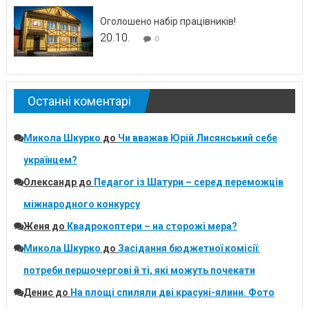
Оголошено набір працівників!
20.10.
0
Останні коментарі
Микола Шкурко
до
Чи вважав Юрій Лисянський себе
українцем?
Олександр
до
Педагог із Шатури – серед переможців
міжнародного конкурсу
Женя
до
Квадрокоптери – на сторожі мера?
Микола Шкурко
до
Засідання бюджетної комісії:
потреби першочергові й ті, які можуть почекати
Денис
до
На площі спиляли дві красуні-ялини. Фото