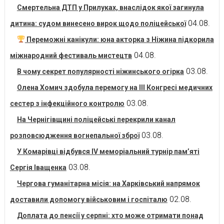
Смертельна ДТП у Прилуках, внаслідок якої загинула
04.08.
дитина: судом винесено вирок щодо поліцейської
Переможні канікули: юна акторка з Ніжина підкорила
04.08.
міжнародний фестиваль мистецтв
03.08.
В чому секрет популярності ніжинського огірка
Олена Хомич здобула перемогу на ІІІ Конгресі медичних
03.08.
сестер з інфекційного контролю
На Чернігівщині поліцейські перекрили канал
03.08.
розповсюдження вогнепальної зброї
У Комарівці відбувся IV меморіальний турнір пам’яті
03.08.
Сергія Іващенка
Чергова гуманітарна місія: на Харківський напрямок
02.08.
доставили допомогу військовим і госпіталю
Доплата до пенсії у серпні: хто може отримати понад