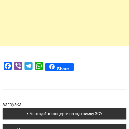
Facebook
Viber
Telegram
WhatsApp
Share
загрузка...
Навігація
Благодійні концерти на підтримку ЗСУ
по