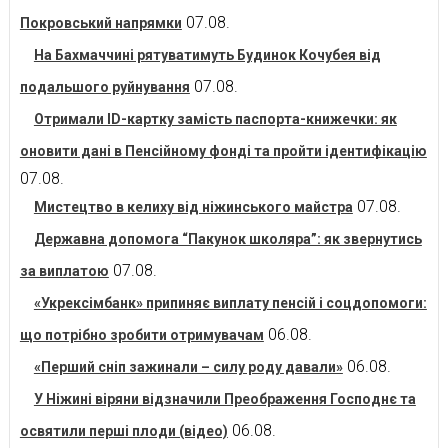
07.08.
Покровський напрямки
На Бахмаччині рятуватимуть Будинок Кочубея від
07.08.
подальшого руйнування
Отримали ID-картку замість паспорта-книжечки: як
оновити дані в Пенсійному фонді та пройти ідентифікацію
07.08.
07.08.
Мистецтво в келиху від ніжинського майстра
Державна допомога “Пакунок школяра”: як звернутись
07.08.
за виплатою
«Укрексімбанк» припиняє виплату пенсій і соцдопомоги:
06.08.
що потрібно зробити отримувачам
06.08.
«Перший сніп зажинали – силу роду давали»
У Ніжині віряни відзначили Преображення Господнє та
06.08.
освятили перші плоди (відео)