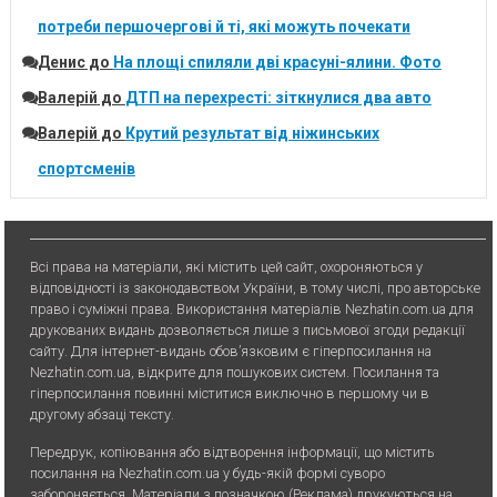
потреби першочергові й ті, які можуть почекати
Денис
до
На площі спиляли дві красуні-ялини. Фото
Валерій
до
ДТП на перехресті: зіткнулися два авто
Валерій
до
Крутий результат від ніжинських
спортсменів
Всі права на матеріали, які містить цей сайт, охороняються у
відповідності із законодавством України, в тому числі, про авторське
право і суміжні права. Використання матерiалiв Nezhatin.com.ua для
друкованих видань дозволяється лише з письмової згоди редакції
сайту. Для iнтернет-видань обов’язковим є гiперпосилання на
Nezhatin.com.ua, відкрите для пошукових систем. Посилання та
гіперпосилання повинні міститися виключно в першому чи в
другому абзаці тексту.
Передрук, копiювання або вiдтворення iнформацiї, що мiстить
посилання на Nezhatin.com.ua у будь-якiй формi суворо
забороняється. Матеріали з позначкою (Реклама) друкуються на