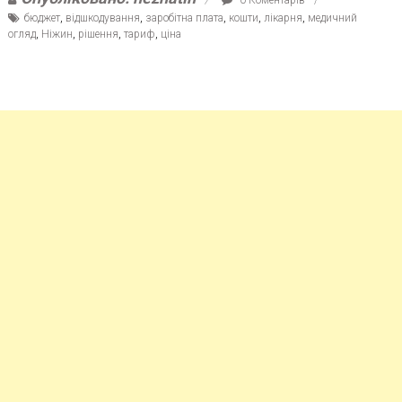
бюджет
,
відшкодування
,
заробітна плата
,
кошти
,
лікарня
,
медичний
огляд
,
Ніжин
,
рішення
,
тариф
,
ціна