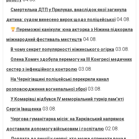
Смертельна ДТП у Прилуках, внаслідок якої загинула
04.08.
дитина: судом винесено вирок щодо поліцейської
Переможні канікули: юна акторка з Ніжина підкорила
04.08.
міжнародний фестиваль мистецтв
03.08.
В чому секрет популярності ніжинського огірка
Олена Хомич здобула перемогу на ІІІ Конгресі медичних
03.08.
сестер з інфекційного контролю
На Чернігівщині поліцейські перекрили канал
03.08.
розповсюдження вогнепальної зброї
У Комарівці відбувся IV меморіальний турнір пам’яті
03.08.
Сергія Іващенка
Чергова гуманітарна місія: на Харківський напрямок
02.08.
доставили допомогу військовим і госпіталю
Доплата до пенсії у серпні: хто може отримати понад