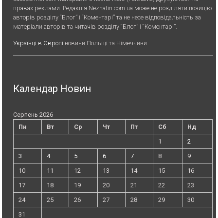
правах реклами. Редакція Nezhatin.com.ua може не розділяти позицію
авторів розділу “Блог” і “Коментарі” та не несе відповідальність за
матеріали авторів та читачів розділу “Блог” і “Коментарі”.
Українці в Європі
новини Польщі та Німеччини
Календар Новин
Серпень 2026
Пн
Вт
Ср
Чт
Пт
Сб
Нд
1
2
3
4
5
6
7
8
9
10
11
12
13
14
15
16
17
18
19
20
21
22
23
24
25
26
27
28
29
30
31