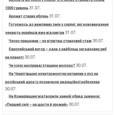
31.07.
1000 гривень
31.07.
Аромат старих яблунь
Готуємось до важливих змін у серпні: які нововведення
31.07.
чекають українців вже відзавтра
30.07.
Чесно працював – не втратиш страховий стаж
Європейський вугор – одна з найбільш загадкових риб
30.07.
на планеті
30.07.
Чи існує насправді пташине молоко?
На Чернігівщині електромонтер натрапив у лісі на
російський дрон із позначкою радіаційної небезпеки
30.07.
На Комарівщині відтворили давній обряд зажинок:
30.07.
«Перший сніп – на щастя й урожай»