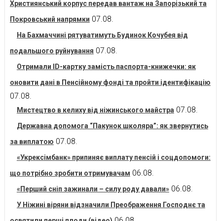
Християнський корпус передав вантаж на Запорізький та
07.08.
Покровський напрямки
На Бахмаччині рятуватимуть Будинок Кочубея від
07.08.
подальшого руйнування
Отримали ID-картку замість паспорта-книжечки: як
оновити дані в Пенсійному фонді та пройти ідентифікацію
07.08.
07.08.
Мистецтво в келиху від ніжинського майстра
Державна допомога “Пакунок школяра”: як звернутись
07.08.
за виплатою
«Укрексімбанк» припиняє виплату пенсій і соцдопомоги:
06.08.
що потрібно зробити отримувачам
06.08.
«Перший сніп зажинали – силу роду давали»
У Ніжині віряни відзначили Преображення Господнє та
06.08.
освятили перші плоди (відео)