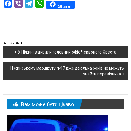
Facebook
Viber
Telegram
WhatsApp
Share
загрузка...
Навігація
У Ніжині відкрили головний офіс Червоного Хреста
по
Ніжинському маршруту №17 вже декілька років не можуть
новині
знайти перевізника
Вам може бути цікаво