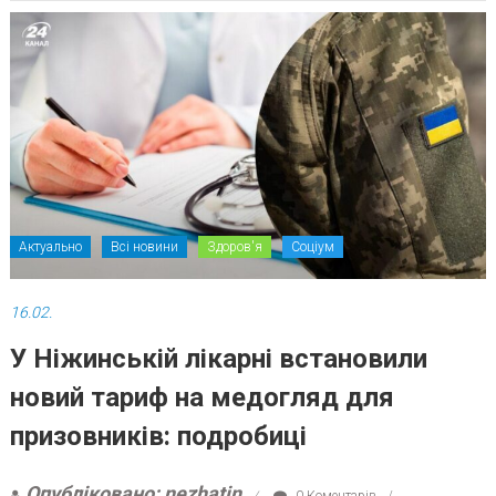
Актуально
Всі новини
Здоров'я
Соціум
16.02.
У Ніжинській лікарні встановили
новий тариф на медогляд для
призовників: подробиці
Опубліковано: nezhatin
0 Коментарів