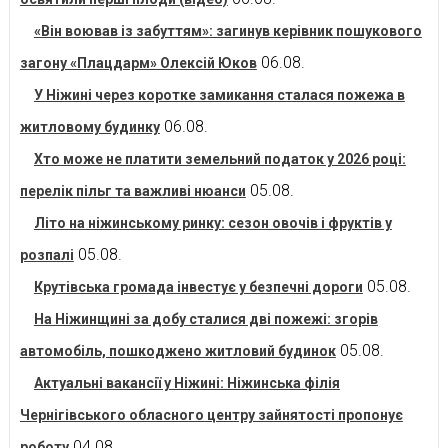
«Він воював із забуттям»: загинув керівник пошукового
06.08.
загону «Плацдарм» Олексій Юков
У Ніжині через коротке замикання сталася пожежа в
06.08.
житловому будинку
Хто може не платити земельний податок у 2026 році:
05.08.
перелік пільг та важливі нюанси
Літо на ніжинському ринку: сезон овочів і фруктів у
05.08.
розпалі
05.08.
Крутівська громада інвестує у безпечні дороги
На Ніжинщині за добу сталися дві пожежі: згорів
05.08.
автомобіль, пошкоджено житловий будинок
Актуальні вакансії у Ніжині: Ніжинська філія
Чернігівського обласного центру зайнятості пропонує
04.08.
роботу