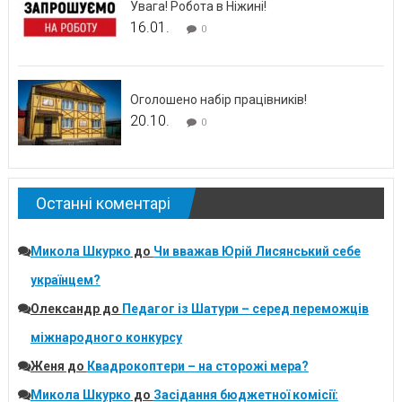
Увага! Робота в Ніжині!
16.01.
0
Оголошено набір працівників!
20.10.
0
Останні коментарі
Микола Шкурко
до
Чи вважав Юрій Лисянський себе
українцем?
Олександр
до
Педагог із Шатури – серед переможців
міжнародного конкурсу
Женя
до
Квадрокоптери – на сторожі мера?
Микола Шкурко
до
Засідання бюджетної комісії: