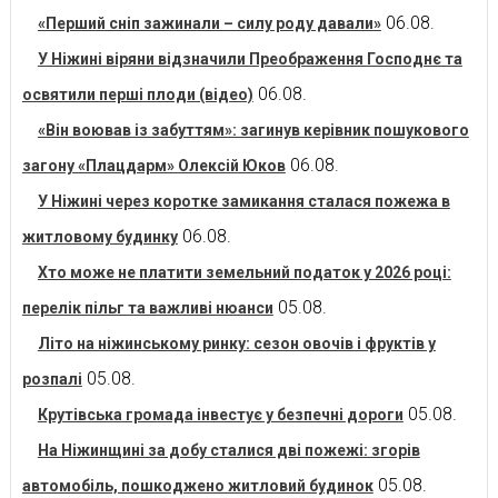
06.08.
«Перший сніп зажинали – силу роду давали»
У Ніжині віряни відзначили Преображення Господнє та
06.08.
освятили перші плоди (відео)
«Він воював із забуттям»: загинув керівник пошукового
06.08.
загону «Плацдарм» Олексій Юков
У Ніжині через коротке замикання сталася пожежа в
06.08.
житловому будинку
Хто може не платити земельний податок у 2026 році:
05.08.
перелік пільг та важливі нюанси
Літо на ніжинському ринку: сезон овочів і фруктів у
05.08.
розпалі
05.08.
Крутівська громада інвестує у безпечні дороги
На Ніжинщині за добу сталися дві пожежі: згорів
05.08.
автомобіль, пошкоджено житловий будинок