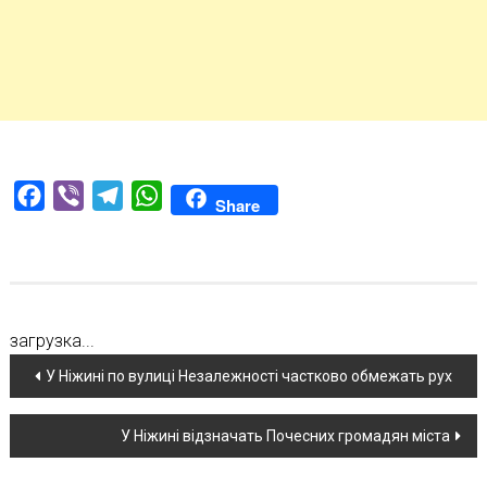
Facebook
Viber
Telegram
WhatsApp
Share
загрузка...
Навігація
У Ніжині по вулиці Незалежності частково обмежать рух
по
У Ніжині відзначать Почесних громадян міста
новині