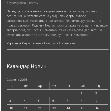
другому абзаці тексту.
Передрук, копiювання або вiдтворення iнформацiї, що мiстить
посилання на Nezhatin.com.ua у будь-якiй формi суворо
забороняється. Матеріали з позначкою (Реклама) друкуються на
правах реклами. Редакція Nezhatin.com.ua може не розділяти позицію
авторів розділу “Блог” і “Коментарі” та не несе відповідальність за
матеріали авторів та читачів розділу “Блог” і “Коментарі”.
Українці в Європі
новини Польщі та Німеччини
Календар Новин
Серпень 2026
Пн
Вт
Ср
Чт
Пт
Сб
Нд
1
2
3
4
5
6
7
8
9
10
11
12
13
14
15
16