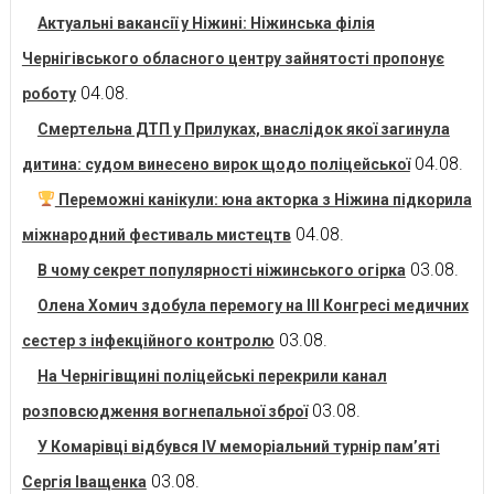
Актуальні вакансії у Ніжині: Ніжинська філія
Чернігівського обласного центру зайнятості пропонує
04.08.
роботу
Смертельна ДТП у Прилуках, внаслідок якої загинула
04.08.
дитина: судом винесено вирок щодо поліцейської
Переможні канікули: юна акторка з Ніжина підкорила
04.08.
міжнародний фестиваль мистецтв
03.08.
В чому секрет популярності ніжинського огірка
Олена Хомич здобула перемогу на ІІІ Конгресі медичних
03.08.
сестер з інфекційного контролю
На Чернігівщині поліцейські перекрили канал
03.08.
розповсюдження вогнепальної зброї
У Комарівці відбувся IV меморіальний турнір пам’яті
03.08.
Сергія Іващенка