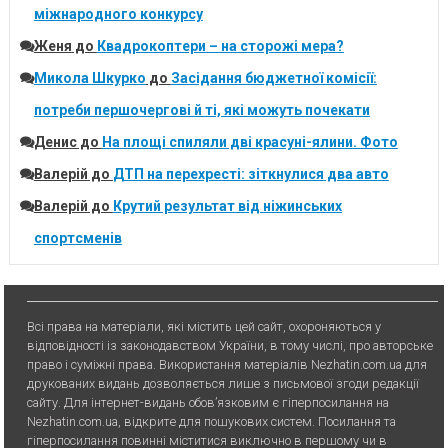
міжнародного конкурсу
Женя
до
Квадрокоптери – на сторожі мера?
Микола Шкурко
до
Засідання бюджетної комісії:
потреби першочергові й ті, які можуть почекати
Денис
до
На площі спиляли дві красуні-ялини. Фото
Валерій
до
ДТП на перехресті: зіткнулися два авто
Валерій
до
Крутий результат від ніжинських
спортсменів
Всі права на матеріали, які містить цей сайт, охороняються у
відповідності із законодавством України, в тому числі, про авторське
право і суміжні права. Використання матерiалiв Nezhatin.com.ua для
друкованих видань дозволяється лише з письмової згоди редакції
сайту. Для iнтернет-видань обов’язковим є гiперпосилання на
Nezhatin.com.ua, відкрите для пошукових систем. Посилання та
гіперпосилання повинні міститися виключно в першому чи в