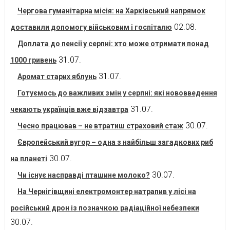
Чергова гуманітарна місія: на Харківський напрямок
02.08.
доставили допомогу військовим і госпіталю
Доплата до пенсії у серпні: хто може отримати понад
31.07.
1000 гривень
31.07.
Аромат старих яблунь
Готуємось до важливих змін у серпні: які нововведення
31.07.
чекають українців вже відзавтра
30.07.
Чесно працював – не втратиш страховий стаж
Європейський вугор – одна з найбільш загадкових риб
30.07.
на планеті
30.07.
Чи існує насправді пташине молоко?
На Чернігівщині електромонтер натрапив у лісі на
російський дрон із позначкою радіаційної небезпеки
30.07.