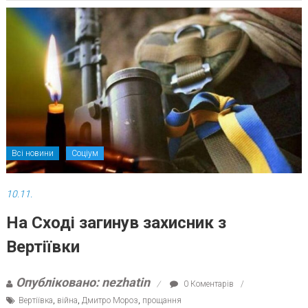
Всі новини
Соціум
10.11.
На Сході загинув захисник з
Вертіївки
Опубліковано: nezhatin
0 Коментарів
Вертіївка
,
війна
,
Дмитро Мороз
,
прощання