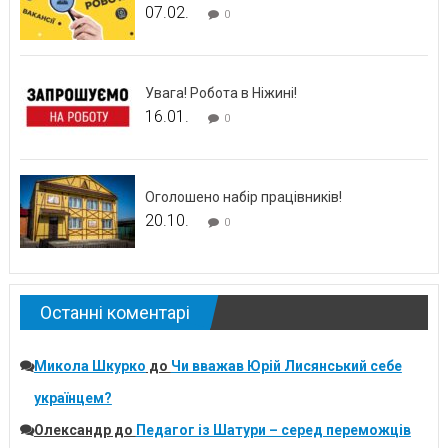
07.02.
0
Увага! Робота в Ніжині!
16.01.
0
Оголошено набір працівників!
20.10.
0
Останні коментарі
Микола Шкурко
до
Чи вважав Юрій Лисянський себе
українцем?
Олександр
до
Педагог із Шатури – серед переможців