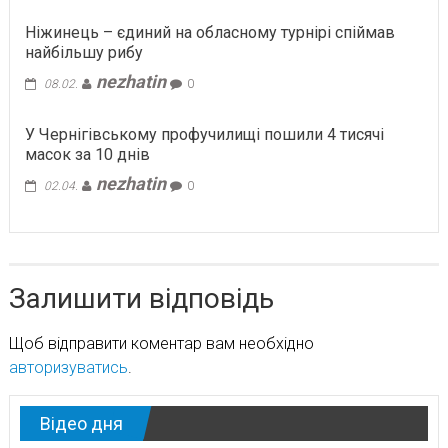
Ніжинець – єдиний на обласному турнірі спіймав
найбільшу рибу
nezhatin
08.02.
0
У Чернігівському профучилищі пошили 4 тисячі
масок за 10 днів
nezhatin
02.04.
0
Залишити відповідь
Щоб відправити коментар вам необхідно
авторизуватись
.
Відео дня