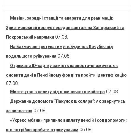
Мавіки, зарядні станції та апарати для реанімації:
Християнський корпус передав вантаж на Запорізький та
07.08.
Покровський напрямки
На Бахмаччині рятуватимуть Будинок Кочубея від
07.08.
подальшого руйнування
Отримали ID-картку замість паспорта-книжечки: як
оновити дані в Пенсійному фонді та пройти ідентифікацію
07.08.
07.08.
Мистецтво в келиху від ніжинського майстра
Державна допомога “Пакунок школяра”: як звернутись
07.08.
за виплатою
«Укрексімбанк» припиняє виплату пенсій і соцдопомоги:
06.08.
що потрібно зробити отримувачам