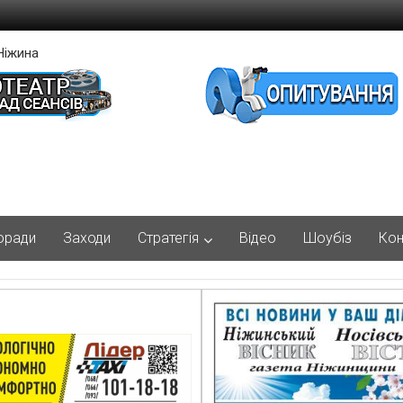
Ніжина
оради
Заходи
Стратегія
Відео
Шоубіз
Кон