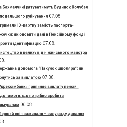
а Бахмаччині рятуватимуть Будинок Кочубея
07.08.
 подальшого руйнування
тримали ID-картку замість паспорта-
жечки: як оновити дані в Пенсійному фонді
07.08.
пройти ідентифікацію
истецтво в келиху від ніжинського майстра
08.
ержавна допомога “Пакунок школяра”: як
07.08.
рнутись за виплатою
Укрексімбанк» припиняє виплату пенсій і
допомоги: що потрібно зробити
06.08.
имувачам
Перший сніп зажинали – силу роду давали»
08.