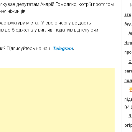
дякував депутатам Андрій Гомоляко, котрій протягом
Н
ня ніжинців.
зго
раструктуру міста. У свою чергу це дасть
буд
 до бюджетів у вигляді податків від існуючи
А
Чер
ми? Підписуйтесь на наш
Telegram
.
про
С
заг
пол
під
04.
В
огі