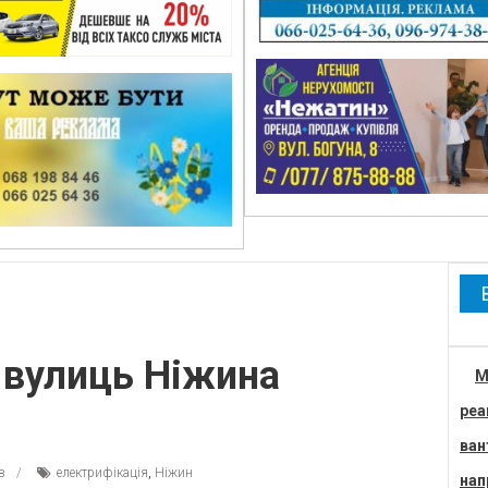
 вулиць Ніжина
М
реа
ван
в
електрифікація
,
Ніжин
нап