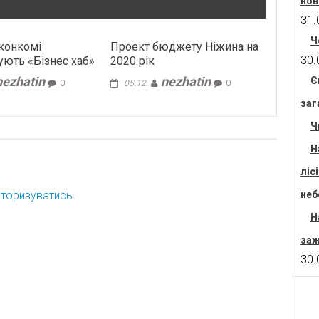
нов
31.
Ч
конкомі
Проект бюджету Ніжина на
30.
ють «Бізнес хаб»
2020 рік
nezhatin
nezhatin
Є
0
05.12.
0
заг
Ч
Н
ліс
торизуватись
.
неб
Н
заж
30.