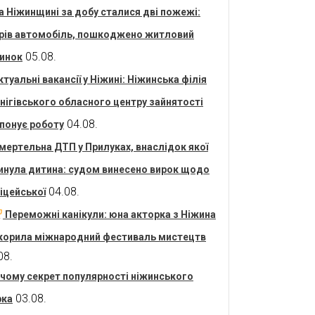
а Ніжинщині за добу сталися дві пожежі:
рів автомобіль, пошкоджено житловий
05.08.
инок
ктуальні вакансії у Ніжині: Ніжинська філія
нігівського обласного центру зайнятості
04.08.
понує роботу
мертельна ДТП у Прилуках, внаслідок якої
инула дитина: судом винесено вирок щодо
04.08.
іцейської
Переможні канікули: юна акторка з Ніжина
корила міжнародний фестиваль мистецтв
08.
 чому секрет популярності ніжинського
03.08.
рка