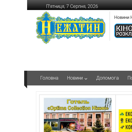
Перейти
П’ятниця, 7 Серпня, 2026
до
вмісту
Новини 
Головна
Новини
Допомога
П