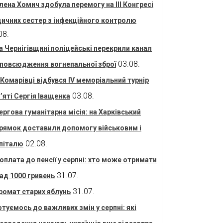
лена Хомич здобула перемогу на ІІІ Конгресі
ичних сестер з інфекційного контролю
08.
а Чернігівщині поліцейські перекрили канал
03.08.
повсюдження вогнепальної зброї
 Комарівці відбувся IV меморіальний турнір
03.08.
’яті Сергія Іващенка
ергова гуманітарна місія: на Харківський
рямок доставили допомогу військовим і
02.08.
піталю
оплата до пенсії у серпні: хто може отримати
31.07.
ад 1000 гривень
31.07.
ромат старих яблунь
отуємось до важливих змін у серпні: які