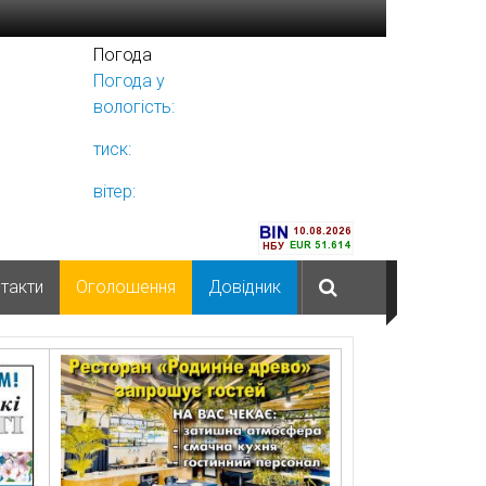
Погода
Погода у
Ніжині
вологість:
тиск:
вітер:
такти
Оголошення
Довідник