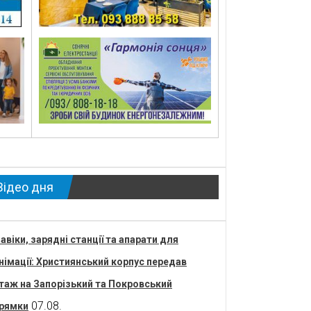
Відео дня
авіки, зарядні станції та апарати для
німації: Християнський корпус передав
таж на Запорізький та Покровський
07.08.
рямки