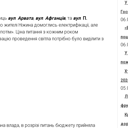
У
Гос
лиць
вул
.
Арвата
,
вул
.
Афганців
, та
вул
.
П.
06.
о жителі Ніжина домоглись електрифікації, але
«
 потім». Ціна питання з кожним роком
пош
зацію проведення світла потрібно було виділити з
06.
У
пож
Х
202
05.
Л
фру
К
дор
на влада, в розрізі питань бюджету прийняла