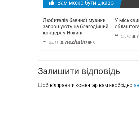
Вам може бути цікаво
Любителів баянної музики
У міськви
запрошують на благодійний
облаштову
концерт у Ніжині
27.10.
nezhatin
25.11.
0
Залишити відповідь
Щоб відправити коментар вам необхідно
ав