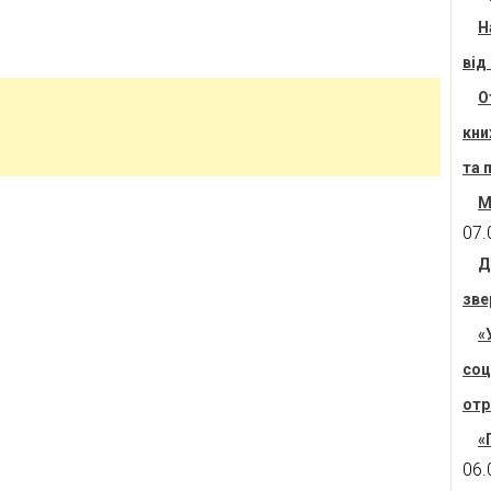
Н
від
О
кни
та 
М
07.
Д
зве
«
соц
отр
«
06.