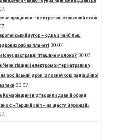
овведення чекають українців вже відзавтра
07.
есно працював – не втратиш страховий стаж
07.
вропейський вугор – одна з найбільш
30.07.
адкових риб на планеті
30.07.
и існує насправді пташине молоко?
а Чернігівщині електромонтер натрапив у
і на російський дрон із позначкою радіаційної
30.07.
езпеки
а Комарівщині відтворили давній обряд
инок: «Перший сніп – на щастя й урожай»
07.