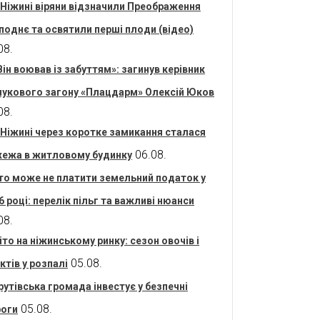
 Ніжині віряни відзначили Преображення
поднє та освятили перші плоди (відео)
08.
Він воював із забуттям»: загинув керівник
укового загону «Плацдарм» Олексій Юков
08.
 Ніжині через коротке замикання сталася
06.08.
ежа в житловому будинку
то може не платити земельний податок у
6 році: перелік пільг та важливі нюанси
08.
іто на ніжинському ринку: сезон овочів і
05.08.
ктів у розпалі
рутівська громада інвестує у безпечні
05.08.
оги