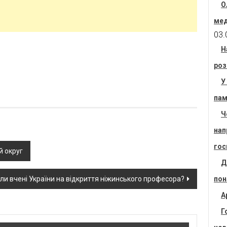
О
мед
03.
Н
роз
У
пам
Ч
нап
гос
й округ
Д
ли вчені України на відкриття ніжинського професора?
пон
А
Г