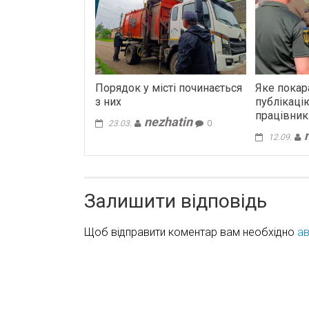
Порядок у місті починається
Яке покар
з них
публікаці
працівник
nezhatin
23.03.
0
12.09.
Залишити відповідь
Щоб відправити коментар вам необхідно
ав