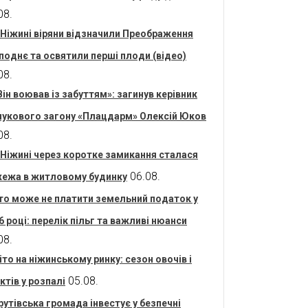
08.
 Ніжині віряни відзначили Преображення
поднє та освятили перші плоди (відео)
08.
Він воював із забуттям»: загинув керівник
укового загону «Плацдарм» Олексій Юков
08.
 Ніжині через коротке замикання сталася
06.08.
ежа в житловому будинку
то може не платити земельний податок у
6 році: перелік пільг та важливі нюанси
08.
іто на ніжинському ринку: сезон овочів і
05.08.
ктів у розпалі
рутівська громада інвестує у безпечні