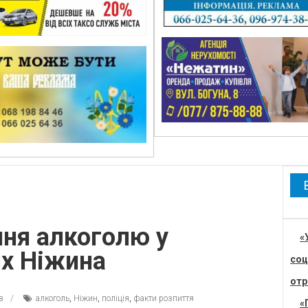
ння алкоголю у
«
ях Ніжина
соц
отр
в
алкоголь
,
Ніжин
,
поліція
,
факти розпиття
«