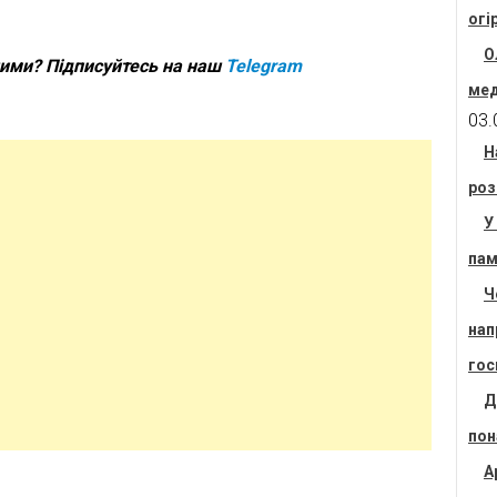
огі
О
шими? Підписуйтесь на наш
Telegram
мед
03.
Н
роз
У
пам
Ч
нап
гос
Д
пон
А