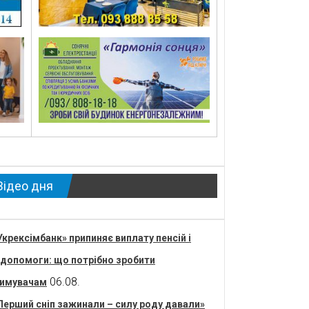
Відео дня
Укрексімбанк» припиняє виплату пенсій і
допомоги: що потрібно зробити
06.08.
имувачам
Перший сніп зажинали – силу роду давали»