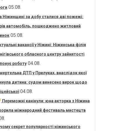
05.08.
оги
а Ніжинщині за добу сталися дві пожежі:
рів автомобіль, пошкоджено житловий
05.08.
инок
ктуальні вакансії у Ніжині: Ніжинська філія
нігівського обласного центру зайнятості
04.08.
понує роботу
мертельна ДТП у Прилуках, внаслідок якої
инула дитина: судом винесено вирок щодо
04.08.
іцейської
Переможні канікули: юна акторка з Ніжина
корила міжнародний фестиваль мистецтв
08.
 чому секрет популярності ніжинського