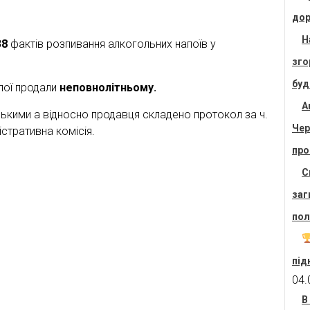
дор
Н
38
фактів розпивання алкогольних напоїв у
зго
буд
пої продали
неповнолітньому.
А
ькими а відносно продавця складено протокол за ч.
Чер
істративна комісія.
про
С
заг
пол
під
04.
В