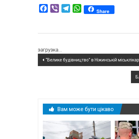
Facebook
Viber
Telegram
WhatsApp
Share
загрузка...
Навігація
“Велике будівництво” в Ніжинській міськлік
по
Б
новині
Вам може бути цікаво