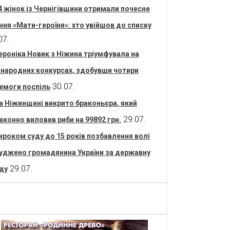
4 жінок із Чернігівщини отримали почесне
ння «Мати-героїня»: хто увійшов до списку
07.
ероніка Новик з Ніжина тріумфувала на
народних конкурсах, здобувши чотири
30.07.
емоги поспіль
а Ніжинщині викрито браконьєра, який
29.07.
аконно виловив риби на 99892 грн.
ироком суду до 15 років позбавлення волі
уджено громадянина України за державну
29.07.
ду