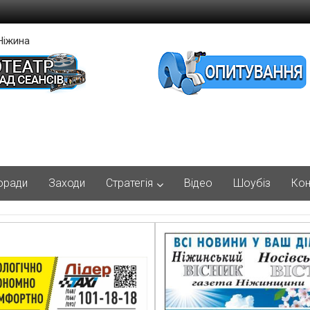
Ніжина
оради
Заходи
Стратегія
Відео
Шоубіз
Кон