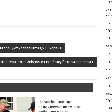
Г
нов
31.
Ч
30.
Є
заг
арні планують завершити до 10 червня
Ч
ліц-інтерв’ю з чемпіоном світу з боксу Петром Івановим
Н
ліс
неб
Н
заж
30.
Чернігівщина: що
задекларували голови
М