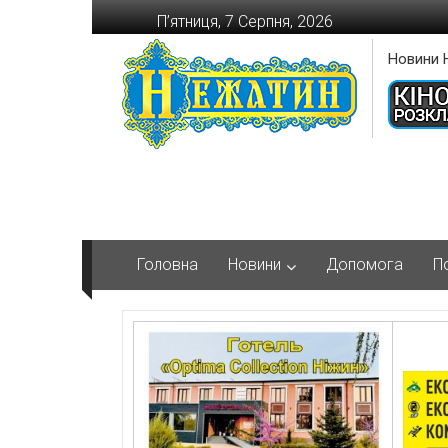
Перейти
П’ятниця, 7 Серпня, 2026
до
вмісту
Новини 
Головна
Новини
Допомога
П