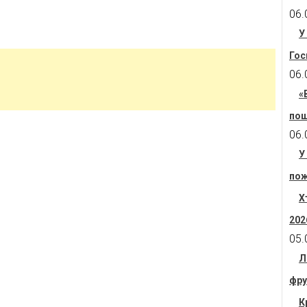
06.
У
Гос
06.
«
пош
06.
У
пож
Х
202
05.
Л
фру
К