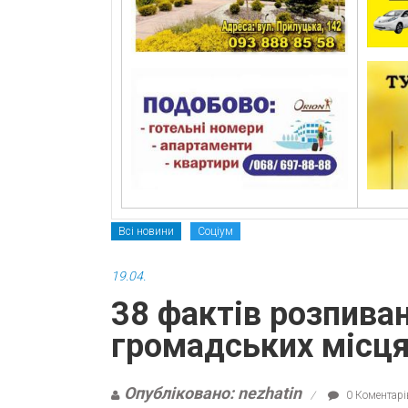
Всі новини
Соціум
19.04.
38 фактів розпива
громадських місц
Опубліковано: nezhatin
0 Коментарі