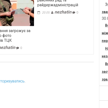
районних рад та
1
райдержадміністрацій
nezhatin
зва
20.05.
0
30.
В
ання загрожує за
між
ю фото
ів ТЦК
пер
nezhatin
0
Н
нез
В
зас
зра
торизуватись
.