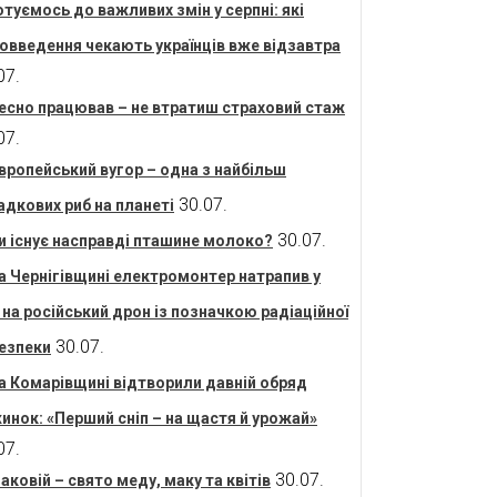
отуємось до важливих змін у серпні: які
овведення чекають українців вже відзавтра
07.
есно працював – не втратиш страховий стаж
07.
вропейський вугор – одна з найбільш
30.07.
адкових риб на планеті
30.07.
и існує насправді пташине молоко?
а Чернігівщині електромонтер натрапив у
і на російський дрон із позначкою радіаційної
30.07.
езпеки
а Комарівщині відтворили давній обряд
инок: «Перший сніп – на щастя й урожай»
07.
30.07.
аковій – свято меду, маку та квітів