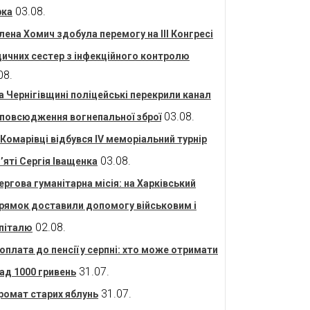
03.08.
рка
лена Хомич здобула перемогу на ІІІ Конгресі
ичних сестер з інфекційного контролю
08.
а Чернігівщині поліцейські перекрили канал
03.08.
повсюдження вогнепальної зброї
 Комарівці відбувся IV меморіальний турнір
03.08.
’яті Сергія Іващенка
ергова гуманітарна місія: на Харківський
рямок доставили допомогу військовим і
02.08.
піталю
оплата до пенсії у серпні: хто може отримати
31.07.
ад 1000 гривень
31.07.
ромат старих яблунь