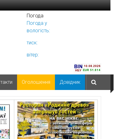
Погода
Погода у
Ніжині
вологість:
тиск:
вітер:
такти
Оголошення
Довідник