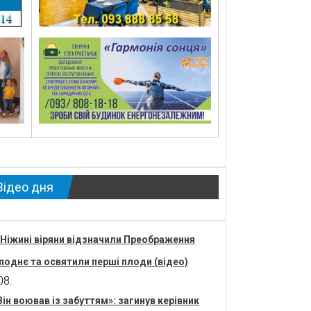
Відео дня
 Ніжині віряни відзначили Преображення
поднє та освятили перші плоди (відео)
08.
Він воював із забуттям»: загинув керівник