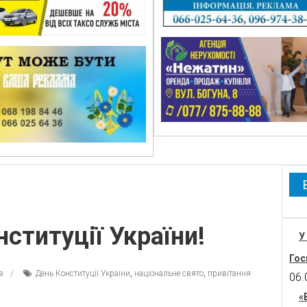
ституції України!
У
Гос
в
День Конституції України
,
національне свято
,
привітання
06.
«