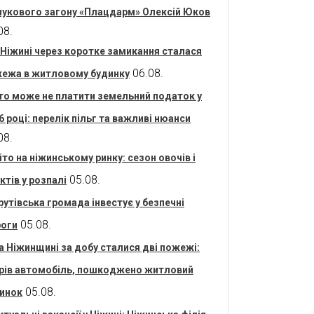
укового загону «Плацдарм» Олексій Юков
08.
 Ніжині через коротке замикання сталася
06.08.
ежа в житловому будинку
то може не платити земельний податок у
6 році: перелік пільг та важливі нюанси
08.
іто на ніжинському ринку: сезон овочів і
05.08.
ктів у розпалі
рутівська громада інвестує у безпечні
05.08.
оги
а Ніжинщині за добу сталися дві пожежі:
рів автомобіль, пошкоджено житловий
05.08.
инок