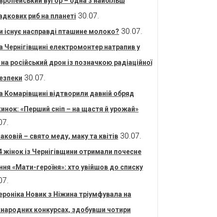
вропейський вугор – одна з найбільш
30.07.
адкових риб на планеті
30.07.
и існує насправді пташине молоко?
а Чернігівщині електромонтер натрапив у
і на російський дрон із позначкою радіаційної
30.07.
езпеки
а Комарівщині відтворили давній обряд
инок: «Перший сніп – на щастя й урожай»
07.
30.07.
аковій – свято меду, маку та квітів
4 жінок із Чернігівщини отримали почесне
ння «Мати-героїня»: хто увійшов до списку
07.
ероніка Новик з Ніжина тріумфувала на
народних конкурсах, здобувши чотири