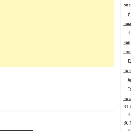
роз
У
пам
Ч
нап
гос
Д
пон
А
Г
нов
31.
Ч
30.