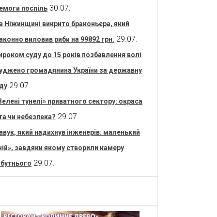
30.07.
емоги поспіль
а Ніжинщині викрито браконьєра, який
29.07.
аконно виловив риби на 99892 грн.
ироком суду до 15 років позбавлення волі
уджено громадянина України за державну
29.07.
ду
Зелені тунелі» приватного сектору: окраса
29.07.
та чи небезпека?
авук, який надихнув інженерів: маленький
ній», завдяки якому створили камеру
29.07.
бутнього