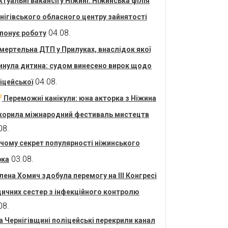
ктуальні вакансії у Ніжині: Ніжинська філія
нігівського обласного центру зайнятості
04.08.
понує роботу
мертельна ДТП у Прилуках, внаслідок якої
инула дитина: судом винесено вирок щодо
04.08.
іцейської
Переможні канікули: юна акторка з Ніжина
корила міжнародний фестиваль мистецтв
08.
 чому секрет популярності ніжинського
03.08.
рка
лена Хомич здобула перемогу на ІІІ Конгресі
ичних сестер з інфекційного контролю
08.
а Чернігівщині поліцейські перекрили канал