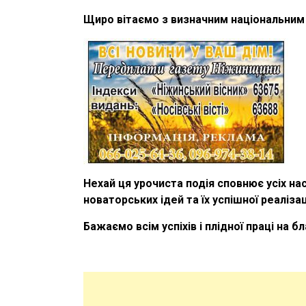
Щиро вітаємо з визначним національним 
Нехай ця урочиста подія сповнює усіх н
новаторських ідей та їх успішної реалізаці
Бажаємо всім успіхів і плідної праці на б