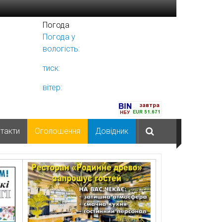
Погода
Погода у
Ніжині
вологість:
тиск:
вітер:
такти
Оголошення
Довідник