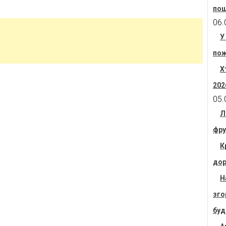
пош
06.
У
пож
Х
202
05.
Л
фру
К
дор
Н
зго
буд