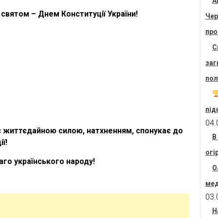
А
святом – Днем Конституції України!
Чер
про
С
заг
пол
під
04.
ас життєдайною силою, натхненням, спонукає до
В
ї!
огі
лаго українського народу!
О
мед
03.
Н