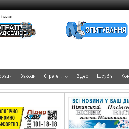
Ніжина
оради
Заходи
Стратегія
Відео
Шоубіз
Кон