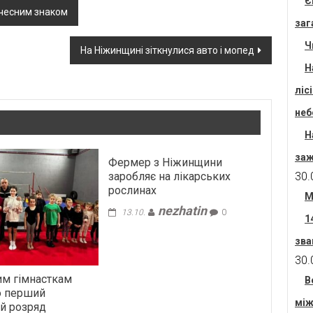
Є
чесним знаком
заг
Ч
На Ніжинщині зіткнулися авто і мопед
Н
ліс
неб
Н
заж
Фермер з Ніжинщини
заробляє на лікарських
30.
рослинах
М
nezhatin
13.10.
0
1
зва
30.
им гімнасткам
В
о перший
між
й розряд