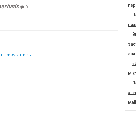
пер
nezhatin
0
Н
нез
В
зас
зра
торизуватись
.
«
міс
П
«ге
май