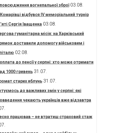
03.08.
повсюдження вогнепальної зброї
 Комарівці відбувся IV меморіальний турнір
03.08.
’яті Сергія Іващенка
ергова гуманітарна місія: на Харківський
рямок доставили допомогу військовим і
02.08.
піталю
оплата до пенсії у серпні: хто може отримати
31.07.
ад 1000 гривень
31.07.
ромат старих яблунь
отуємось до важливих змін у серпні: які
овведення чекають українців вже відзавтра
07.
есно працював – не втратиш страховий стаж
07.