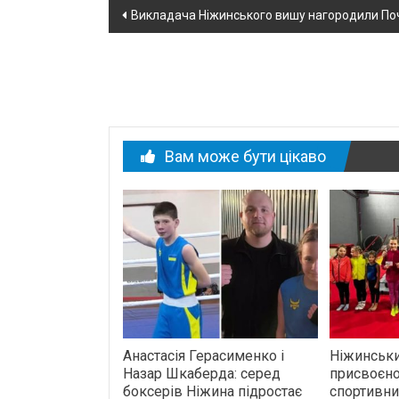
Навігація
Викладача Ніжинського вишу нагородили По
по
новині
Вам може бути цікаво
Анастасія Герасименко і
Ніжинськ
Назар Шкаберда: серед
присвоєн
боксерів Ніжина підростає
спортивни