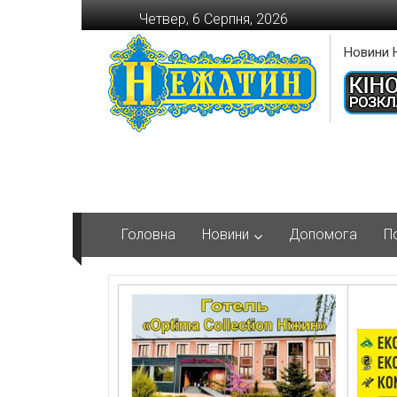
Перейти
Четвер, 6 Серпня, 2026
до
вмісту
Новини 
Головна
Новини
Допомога
П