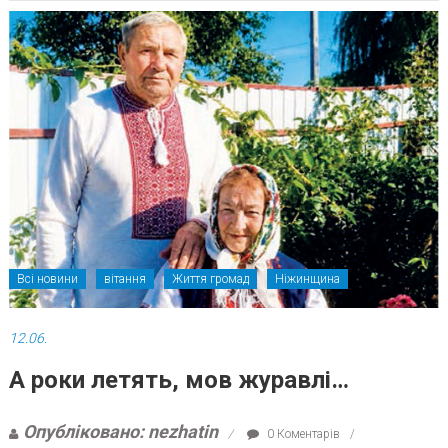
Всі новини
вітання
Життя громад
Ніжинщина
12.06.
А роки летять, мов журавлі…
Опубліковано: nezhatin
0 Коментарів