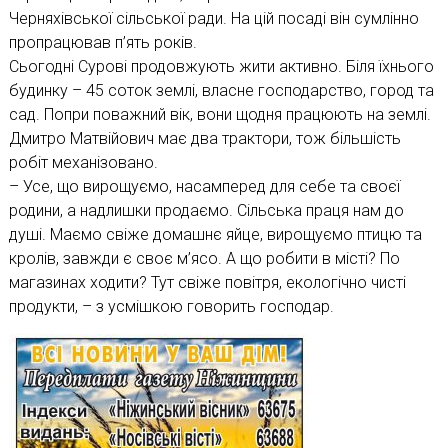
Черняхівської сільської ради. На цій посаді він сумлінно
пропрацював п’ять років.
Сьогодні Сурові продовжують жити активно. Біля їхнього
будинку – 45 соток землі, власне господарство, город та
сад. Попри поважний вік, вони щодня працюють на землі.
Дмитро Матвійович має два трактори, тож більшість
робіт механізовано.
– Усе, що вирощуємо, насамперед для себе та своєї
родини, а надлишки продаємо. Сільська праця нам до
душі. Маємо свіже домашнє яйце, вирощуємо птицю та
кролів, завжди є своє м’ясо. А що робити в місті? По
магазинах ходити? Тут свіже повітря, екологічно чисті
продукти, – з усмішкою говорить господар.