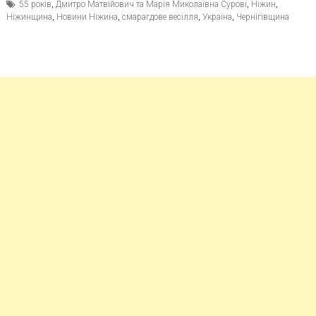
55 років
,
Дмитро Матвійович та Марія Миколаївна Сурові
,
Ніжин
,
Ніжинщина
,
Новини Ніжина
,
смарагдове весілля
,
Україна
,
Чернігівщина