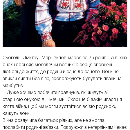
Сьогодні Дмитру і Марії виповнилося по 75 років. Та в їхніх
очах і досі сяє молодечий вогник, а серця сповнені
любові до життя, до родини й одне до одного. Вони не
звикли сидіти без діла, продовжують будувати плани на
майбутнє.
– Дуже хочемо побачити правнуків, які живуть зі
старшою онукою в Німеччині. Скоріше б закінчилася ця
клята війна, щоб ми могли зустрітися всією родиною, –
кажуть вони.
Війна розлучила багатьох рідних, але не змогла
послабити родинні зв’язки. Подружжя з нетерпінням чекає