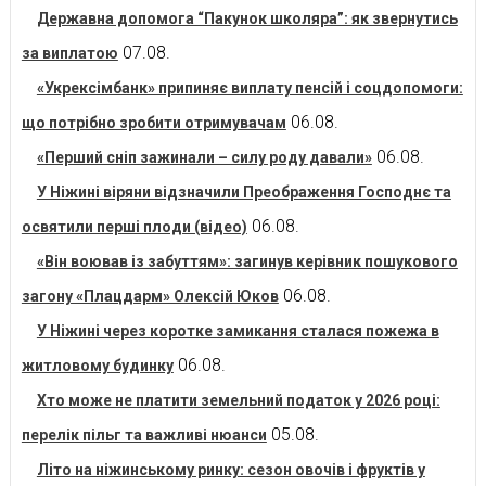
Державна допомога “Пакунок школяра”: як звернутись
07.08.
за виплатою
«Укрексімбанк» припиняє виплату пенсій і соцдопомоги:
06.08.
що потрібно зробити отримувачам
06.08.
«Перший сніп зажинали – силу роду давали»
У Ніжині віряни відзначили Преображення Господнє та
06.08.
освятили перші плоди (відео)
«Він воював із забуттям»: загинув керівник пошукового
06.08.
загону «Плацдарм» Олексій Юков
У Ніжині через коротке замикання сталася пожежа в
06.08.
житловому будинку
Хто може не платити земельний податок у 2026 році:
05.08.
перелік пільг та важливі нюанси
Літо на ніжинському ринку: сезон овочів і фруктів у