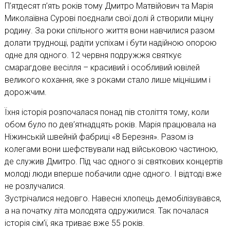
П’ятдесят п’ять років тому Дмитро Матвійович та Марія
Миколаївна Сурові поєднали свої долі й створили міцну
родину. За роки спільного життя вони навчилися разом
долати труднощі, радіти успіхам і бути надійною опорою
одне для одного. 12 червня подружжя святкує
смарагдове весілля – красивий і особливий ювілей
великого кохання, яке з роками стало лише міцнішим і
дорожчим.
Їхня історія розпочалася понад пів століття тому, коли
обом було по дев’ятнадцять років. Марія працювала на
Ніжинській швейній фабриці «8 Березня». Разом із
колегами вони шефствували над військовою частиною,
де служив Дмитро. Під час одного зі святкових концертів
молоді люди вперше побачили одне одного. І відтоді вже
не розлучалися.
Зустрічалися недовго. Навесні хлопець демобілізувався,
а на початку літа молодята одружилися. Так почалася
історія сім’ї, яка триває вже 55 років.