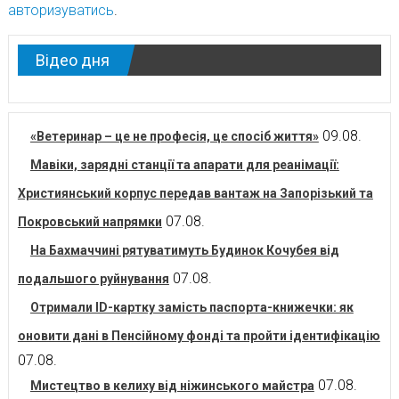
авторизуватись
.
Відео дня
09.08.
«Ветеринар – це не професія, це спосіб життя»
Мавіки, зарядні станції та апарати для реанімації:
Християнський корпус передав вантаж на Запорізький та
07.08.
Покровський напрямки
На Бахмаччині рятуватимуть Будинок Кочубея від
07.08.
подальшого руйнування
Отримали ID-картку замість паспорта-книжечки: як
оновити дані в Пенсійному фонді та пройти ідентифікацію
07.08.
07.08.
Мистецтво в келиху від ніжинського майстра