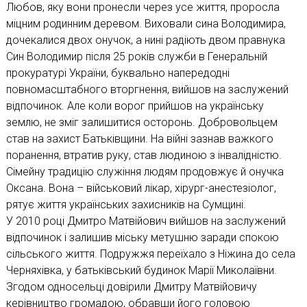
Любов, яку вони пронесли через усе життя, проросла
міцним родинним деревом. Виховали сина Володимира,
дочекалися двох онучок, а нині радіють двом правнука
Син Володимир після 25 років служби в Генеральній
прокуратурі України, буквально напередодні
повномасштабного вторгнення, вийшов на заслужений
відпочинок. Але коли ворог прийшов на українську
землю, не зміг залишитися осторонь. Добровольцем
став на захист Батьківщини. На війні зазнав важкого
поранення, втратив руку, став людиною з інвалідністю.
Сімейну традицію служіння людям продовжує й онучка
Оксана. Вона – військовий лікар, хірург-анестезіолог,
рятує життя українських захисників на Сумщині.
У 2010 році Дмитро Матвійович вийшов на заслужений
відпочинок і залишив міську метушню заради спокою
сільського життя. Подружжя переїхало з Ніжина до села
Черняхівка, у батьківський будинок Марії Миколаївни.
Згодом односельці довірили Дмитру Матвійовичу
керівництво громадою, обравши його головою