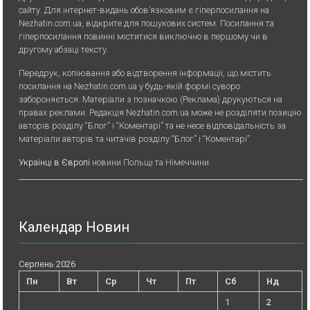
сайту. Для iнтернет-видань обов’язковим є гiперпосилання на
Nezhatin.com.ua, відкрите для пошукових систем. Посилання та
гіперпосилання повинні міститися виключно в першому чи в
другому абзаці тексту.
Передрук, копiювання або вiдтворення iнформацiї, що мiстить
посилання на Nezhatin.com.ua у будь-якiй формi суворо
забороняється. Матеріали з позначкою (Реклама) друкуються на
правах реклами. Редакція Nezhatin.com.ua може не розділяти позицію
авторів розділу “Блог” і “Коментарі” та не несе відповідальність за
матеріали авторів та читачів розділу “Блог” і “Коментарі”.
Українці в Європі
новини Польщі та Німеччини
Календар Новин
Серпень 2026
Пн
Вт
Ср
Чт
Пт
Сб
Нд
1
2