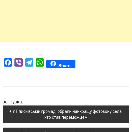
Facebook
Viber
Telegram
WhatsApp
Share
загрузка...
Навігація
У Плисківській громаді обрали найкращу фотозону села:
хто став переможцем
по
новині