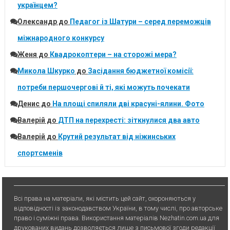
українцем?
Олександр
до
Педагог із Шатури – серед переможців
міжнародного конкурсу
Женя
до
Квадрокоптери – на сторожі мера?
Микола Шкурко
до
Засідання бюджетної комісії:
потреби першочергові й ті, які можуть почекати
Денис
до
На площі спиляли дві красуні-ялини. Фото
Валерій
до
ДТП на перехресті: зіткнулися два авто
Валерій
до
Крутий результат від ніжинських
спортсменів
Всі права на матеріали, які містить цей сайт, охороняються у
відповідності із законодавством України, в тому числі, про авторське
право і суміжні права. Використання матерiалiв Nezhatin.com.ua для
друкованих видань дозволяється лише з письмової згоди редакції