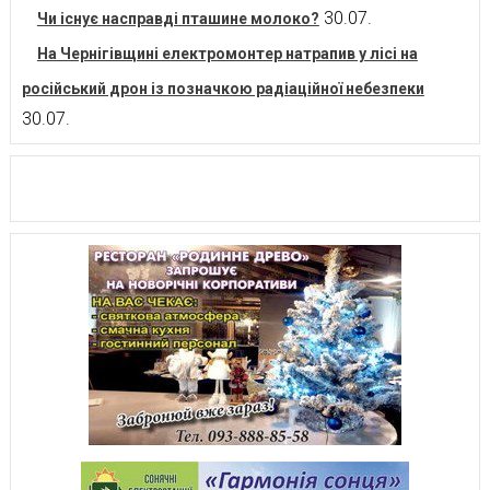
30.07.
Чи існує насправді пташине молоко?
На Чернігівщині електромонтер натрапив у лісі на
російський дрон із позначкою радіаційної небезпеки
30.07.