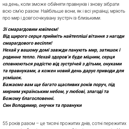
на день, коли зможе обійняти правнуків і знову зібрати
всю сім’ю разом. Найбільше вони, як і всі українці, мріють
про мир і довгоочікувану зустріч із близькими.
Зі смарагдовим ювілеєм!
Від щирого серця прийміть найтепліші вітання з нагоди
смарагдового весілля!
Нехай у вашому домі завжди панують мир, затишок і
родинне тепло. Нехай здоров’я буде міцним, серця
сповнюються радістю від зустрічей з дітьми, онуками
та правнуками, а кожен новий день дарує приводи для
усмішок.
Бажаємо вам ще багато щасливих років поруч, під
мирним українським небом, у любові, злагоді та
Божому благословенні.
Син Володимир, онучки та правнуки
55 років разом – це тисячі прожитих днів, сотні пережитих