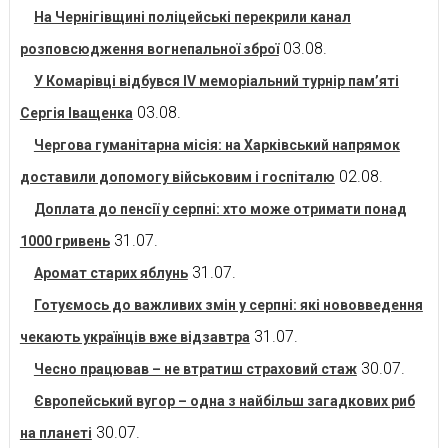
На Чернігівщині поліцейські перекрили канал
03.08.
розповсюдження вогнепальної зброї
У Комарівці відбувся IV меморіальний турнір пам’яті
03.08.
Сергія Іващенка
Чергова гуманітарна місія: на Харківський напрямок
02.08.
доставили допомогу військовим і госпіталю
Доплата до пенсії у серпні: хто може отримати понад
31.07.
1000 гривень
31.07.
Аромат старих яблунь
Готуємось до важливих змін у серпні: які нововведення
31.07.
чекають українців вже відзавтра
30.07.
Чесно працював – не втратиш страховий стаж
Європейський вугор – одна з найбільш загадкових риб
30.07.
на планеті