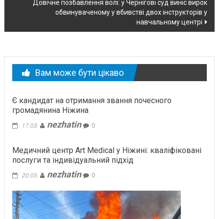
Довічне позбавлення волі: у Чернігові суд виніс вирок
обвинуваченому у вбивстві двох інструкторів у
навчальному центрі
Вам може бути цікаво
Є кандидат на отримання звання почесного
громадянина Ніжина
nezhatin
17.03.
0
Медичний центр Art Medical у Ніжині: кваліфіковані
послуги та індивідуальний підхід
nezhatin
20.05.
0