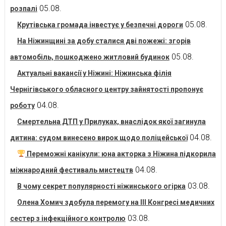
05.08.
розпалі
05.08.
Крутівська громада інвестує у безпечні дороги
На Ніжинщині за добу сталися дві пожежі: згорів
05.08.
автомобіль, пошкоджено житловий будинок
Актуальні вакансії у Ніжині: Ніжинська філія
Чернігівського обласного центру зайнятості пропонує
04.08.
роботу
Смертельна ДТП у Прилуках, внаслідок якої загинула
04.08.
дитина: судом винесено вирок щодо поліцейської
Переможні канікули: юна акторка з Ніжина підкорила
04.08.
міжнародний фестиваль мистецтв
03.08.
В чому секрет популярності ніжинського огірка
Олена Хомич здобула перемогу на ІІІ Конгресі медичних
03.08.
сестер з інфекційного контролю