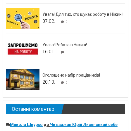
Увага! Для тих, хто шукає роботу в Ніжині!
07.02.
0
Увага! Робота в Ніжині!
16.01.
0
Оголошено набір працівників!
20.10.
0
Останні коментарі
Микола Шкурко
до
Чи вважав Юрій Лисянський себе