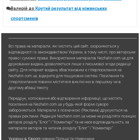
Валерій
до
Крутий результат від ніжинських
спортсменів
Всі права на матеріали, які містить цей сайт, охороняються у
відповідності із законодавством України, в тому числі, про авторське
право і суміжні права. Використання матерiалiв Nezhatin.com.ua для
друкованих видань дозволяється лише з письмової згоди редакції
сайту. Для iнтернет-видань обов’язковим є гiперпосилання на
Nezhatin.com.ua, відкрите для пошукових систем. Посилання та
гіперпосилання повинні міститися виключно в першому чи в
другому абзаці тексту.
Передрук, копiювання або вiдтворення iнформацiї, що мiстить
посилання на Nezhatin.com.ua у будь-якiй формi суворо
забороняється. Матеріали з позначкою (Реклама) друкуються на
правах реклами. Редакція Nezhatin.com.ua може не розділяти позицію
авторів розділу “Блог” і “Коментарі” та не несе відповідальність за
матеріали авторів та читачів розділу “Блог” і “Коментарі”.
Українці в Європі
новини Польщі та Німеччини