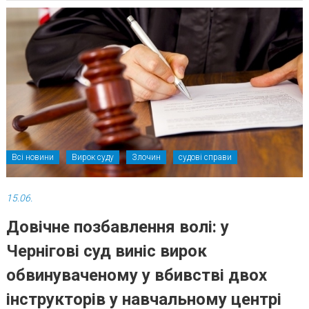
Всі новини
Вирок суду
Злочин
судові справи
15.06.
Довічне позбавлення волі: у
Чернігові суд виніс вирок
обвинуваченому у вбивстві двох
інструкторів у навчальному центрі