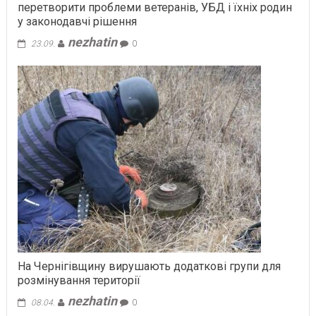
перетворити проблеми ветеранів, УБД і їхніх родин
у законодавчі рішення
nezhatin
23.09.
0
На Чернігівщину вирушають додаткові групи для
розмінування території
nezhatin
08.04.
0