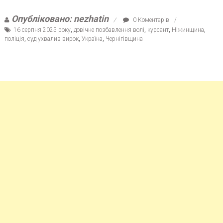
Опубліковано: nezhatin
0 Коментарів
16 серпня 2025 року
,
довічне позбавлення волі
,
курсант
,
Ніжинщина
,
поліція
,
суд ухвалив вирок
,
Україна
,
Чернігівщина