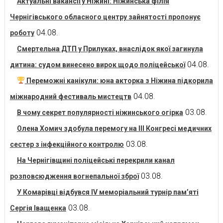
Актуальні вакансії у Ніжині: Ніжинська філія
Чернігівського обласного центру зайнятості пропонує
04.08.
роботу
Смертельна ДТП у Прилуках, внаслідок якої загинула
04.08.
дитина: судом винесено вирок щодо поліцейської
Переможні канікули: юна акторка з Ніжина підкорила
04.08.
міжнародний фестиваль мистецтв
03.08.
В чому секрет популярності ніжинського огірка
Олена Хомич здобула перемогу на ІІІ Конгресі медичних
03.08.
сестер з інфекційного контролю
На Чернігівщині поліцейські перекрили канал
03.08.
розповсюдження вогнепальної зброї
У Комарівці відбувся IV меморіальний турнір пам’яті
03.08.
Сергія Іващенка