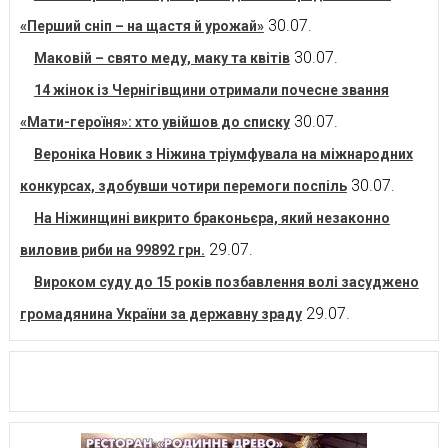
30.07.
«Перший сніп – на щастя й урожай»
30.07.
Маковій – свято меду, маку та квітів
14 жінок із Чернігівщини отримали почесне звання
30.07.
«Мати-героїня»: хто увійшов до списку
Вероніка Новик з Ніжина тріумфувала на міжнародних
30.07.
конкурсах, здобувши чотири перемоги поспіль
На Ніжинщині викрито браконьєра, який незаконно
29.07.
виловив риби на 99892 грн.
Вироком суду до 15 років позбавлення волі засуджено
29.07.
громадянина України за державну зраду