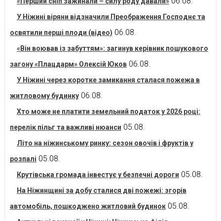
06.08.
«Перший сніп зажинали – силу роду давали»
У Ніжині віряни відзначили Преображення Господнє та
06.08.
освятили перші плоди (відео)
«Він воював із забуттям»: загинув керівник пошукового
06.08.
загону «Плацдарм» Олексій Юков
У Ніжині через коротке замикання сталася пожежа в
06.08.
житловому будинку
Хто може не платити земельний податок у 2026 році:
05.08.
перелік пільг та важливі нюанси
Літо на ніжинському ринку: сезон овочів і фруктів у
05.08.
розпалі
05.08.
Крутівська громада інвестує у безпечні дороги
На Ніжинщині за добу сталися дві пожежі: згорів
05.08.
автомобіль, пошкоджено житловий будинок