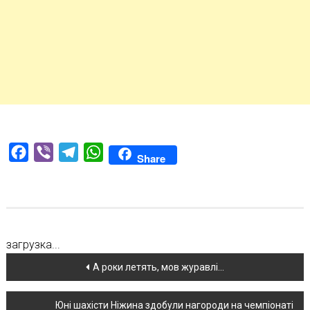
Facebook
Viber
Telegram
WhatsApp
Share
загрузка...
Навігація
А роки летять, мов журавлі…
по
Юні шахісти Ніжина здобули нагороди на чемпіонаті