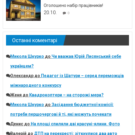
Оголошено набір працівників!
20.10.
0
Останні коментарі
Микола Шкурко
до
Чи вважав Юрій Лисянський себе
українцем?
Олександр
до
Педагог із Шатури – серед переможців
міжнародного конкурсу
Женя
до
Квадрокоптери – на сторожі мера?
Микола Шкурко
до
Засідання бюджетної комісії:
потреби першочергові й ті, які можуть почекати
Денис
до
На площі спиляли дві красуні-ялини. Фото
Валерій
до
ДТП на перехресті: зіткнулися два авто