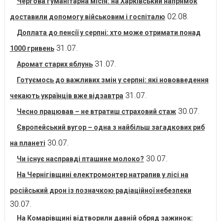
Чергова гуманітарна місія: на Харківський напрямок
02.08.
доставили допомогу військовим і госпіталю
Доплата до пенсії у серпні: хто може отримати понад
31.07.
1000 гривень
31.07.
Аромат старих яблунь
Готуємось до важливих змін у серпні: які нововведення
31.07.
чекають українців вже відзавтра
30.07.
Чесно працював – не втратиш страховий стаж
Європейський вугор – одна з найбільш загадкових риб
30.07.
на планеті
30.07.
Чи існує насправді пташине молоко?
На Чернігівщині електромонтер натрапив у лісі на
російський дрон із позначкою радіаційної небезпеки
30.07.
На Комарівщині відтворили давній обряд зажинок: