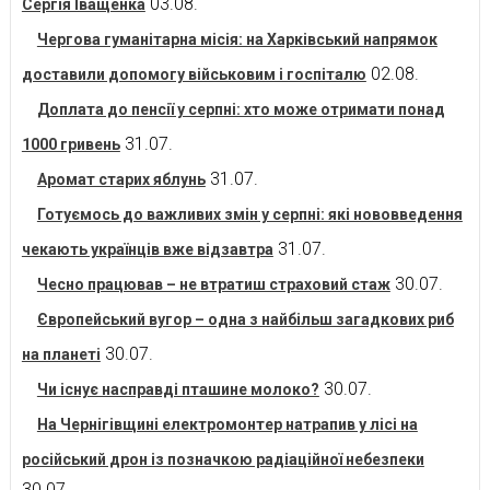
03.08.
Сергія Іващенка
Чергова гуманітарна місія: на Харківський напрямок
02.08.
доставили допомогу військовим і госпіталю
Доплата до пенсії у серпні: хто може отримати понад
31.07.
1000 гривень
31.07.
Аромат старих яблунь
Готуємось до важливих змін у серпні: які нововведення
31.07.
чекають українців вже відзавтра
30.07.
Чесно працював – не втратиш страховий стаж
Європейський вугор – одна з найбільш загадкових риб
30.07.
на планеті
30.07.
Чи існує насправді пташине молоко?
На Чернігівщині електромонтер натрапив у лісі на
російський дрон із позначкою радіаційної небезпеки
30.07.