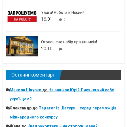
Увага! Робота в Ніжині!
16.01.
0
Оголошено набір працівників!
20.10.
0
Останні коментарі
Микола Шкурко
до
Чи вважав Юрій Лисянський себе
українцем?
Олександр
до
Педагог із Шатури – серед переможців
міжнародного конкурсу
Женя
до
Квадрокоптери – на сторожі мера?