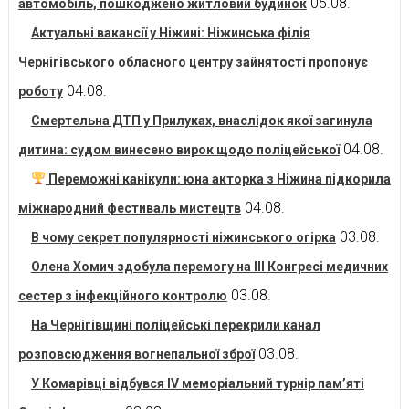
05.08.
автомобіль, пошкоджено житловий будинок
Актуальні вакансії у Ніжині: Ніжинська філія
Чернігівського обласного центру зайнятості пропонує
04.08.
роботу
Смертельна ДТП у Прилуках, внаслідок якої загинула
04.08.
дитина: судом винесено вирок щодо поліцейської
Переможні канікули: юна акторка з Ніжина підкорила
04.08.
міжнародний фестиваль мистецтв
03.08.
В чому секрет популярності ніжинського огірка
Олена Хомич здобула перемогу на ІІІ Конгресі медичних
03.08.
сестер з інфекційного контролю
На Чернігівщині поліцейські перекрили канал
03.08.
розповсюдження вогнепальної зброї
У Комарівці відбувся IV меморіальний турнір пам’яті