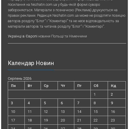
посилання на Nezhatin.com.ua у будь-якiй формi суворо
забороняється. Матеріали з позначкою (Реклама) друкуються на
правах реклами. Редакція Nezhatin.com.ua може не розділяти позицію
авторів розділу “Блог” і “Коментарі” та не несе відповідальність за
матеріали авторів та читачів розділу “Блог” і “Коментарі”.
Українці в Європі
новини Польщі та Німеччини
Календар Новин
Серпень 2026
Пн
Вт
Ср
Чт
Пт
Сб
Нд
1
2
3
4
5
6
7
8
9
10
11
12
13
14
15
16
17
18
19
20
21
22
23
24
25
26
27
28
29
30