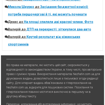
Микола Шкурко
до
Засідання бюджетної комісії:
потреби першочергові й ті, які можуть почекати
Денис
до
На площі спиляли дві красуні-ялини. Фото
Валерій
до
ДТП на перехресті: зіткнулися два авто
Валерій
до
Крутий результат від ніжинських
спортсменів
Всі права на матеріали, які містить цей сайт, охороняються у
відповідності із законодавством України, в тому числі, про авторське
право і суміжні права. Використання матерiалiв Nezhatin.com.ua для
друкованих видань дозволяється лише з письмової згоди редакції
сайту. Для iнтернет-видань обов’язковим є гiперпосилання на
Nezhatin.com.ua, відкрите для пошукових систем. Посилання та
гіперпосилання повинні міститися виключно в першому чи в
другому абзаці тексту.
Передрук, копiювання або вiдтворення iнформацiї, що мiстить