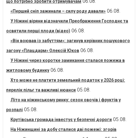
06.08.
що потрібно зробити отримувачам
06.08.
«Перший сніп зажинали – силу роду давали»
У Ніжині віряни відзначили Преображення Господнє та
06.08.
освятили перші плоди (відео)
«Він воював із забуттям»: загинув керівник пошукового
06.08.
загону «Плацдарм» Олексій Юков
У Ніжині через коротке замикання сталася пожежа в
06.08.
житловому будинку
Хто може не платити земельний податок у 2026 році:
05.08.
перелік пільг та важливі нюанси
Літо на ніжинському ринку: сезон овочів і фруктів у
05.08.
розпалі
05.08.
Крутівська громада інвестує у безпечні дороги
На Ніжинщині за добу сталися дві пожежі: згорів