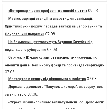
09.08.
«Ветеринар – це не професія, це спосіб життя»
Мавіки, зарядні станції та апарати для реанімації:
Християнський корпус передав вантаж на Запорізький та
07.08.
Покровський напрямки
На Бахмаччині рятуватимуть Будинок Кочубея від
07.08.
подальшого руйнування
Отримали ID-картку замість паспорта-книжечки: як
оновити дані в Пенсійному фонді та пройти ідентифікацію
07.08.
07.08.
Мистецтво в келиху від ніжинського майстра
Державна допомога “Пакунок школяра”: як звернутись
07.08.
за виплатою
«Укрексімбанк» припиняє виплату пенсій і соцдопомоги: