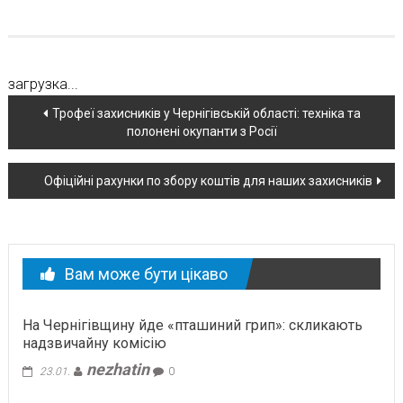
загрузка...
Навігація
Трофеї захисників у Чернігівській області: техніка та
полонені окупанти з Росії
по
новині
Офіційні рахунки по збору коштів для наших захисників
Вам може бути цікаво
На Чернігівщину йде «пташиний грип»: скликають
надзвичайну комісію
nezhatin
23.01.
0