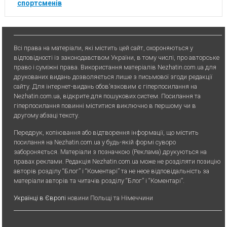
спортсменів
Всі права на матеріали, які містить цей сайт, охороняються у
відповідності із законодавством України, в тому числі, про авторське
право і суміжні права. Використання матерiалiв Nezhatin.com.ua для
друкованих видань дозволяється лише з письмової згоди редакції
сайту. Для iнтернет-видань обов’язковим є гiперпосилання на
Nezhatin.com.ua, відкрите для пошукових систем. Посилання та
гіперпосилання повинні міститися виключно в першому чи в
другому абзаці тексту.
Передрук, копiювання або вiдтворення iнформацiї, що мiстить
посилання на Nezhatin.com.ua у будь-якiй формi суворо
забороняється. Матеріали з позначкою (Реклама) друкуються на
правах реклами. Редакція Nezhatin.com.ua може не розділяти позицію
авторів розділу “Блог” і “Коментарі” та не несе відповідальність за
матеріали авторів та читачів розділу “Блог” і “Коментарі”.
Українці в Європі
новини Польщі та Німеччини