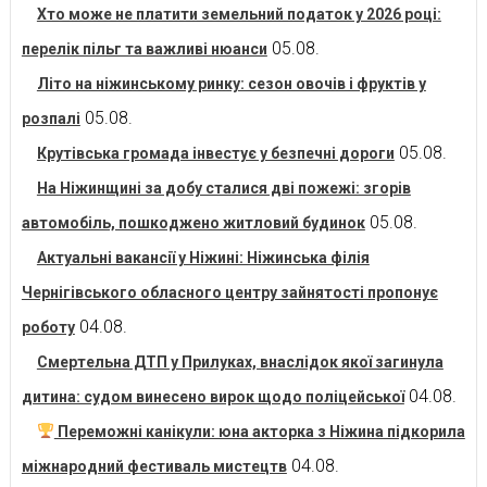
Хто може не платити земельний податок у 2026 році:
05.08.
перелік пільг та важливі нюанси
Літо на ніжинському ринку: сезон овочів і фруктів у
05.08.
розпалі
05.08.
Крутівська громада інвестує у безпечні дороги
На Ніжинщині за добу сталися дві пожежі: згорів
05.08.
автомобіль, пошкоджено житловий будинок
Актуальні вакансії у Ніжині: Ніжинська філія
Чернігівського обласного центру зайнятості пропонує
04.08.
роботу
Смертельна ДТП у Прилуках, внаслідок якої загинула
04.08.
дитина: судом винесено вирок щодо поліцейської
Переможні канікули: юна акторка з Ніжина підкорила
04.08.
міжнародний фестиваль мистецтв