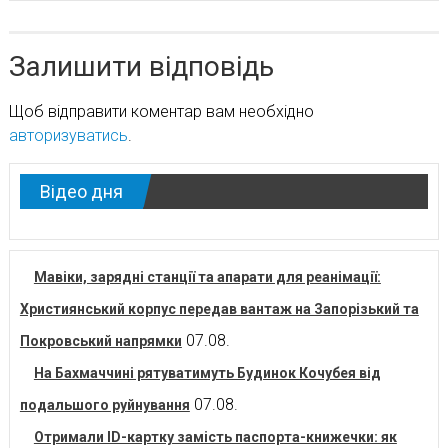
Залишити відповідь
Щоб відправити коментар вам необхідно
авторизуватись
.
Відео дня
Мавіки, зарядні станції та апарати для реанімації:
Християнський корпус передав вантаж на Запорізький та
07.08.
Покровський напрямки
На Бахмаччині рятуватимуть Будинок Кочубея від
07.08.
подальшого руйнування
Отримали ID-картку замість паспорта-книжечки: як