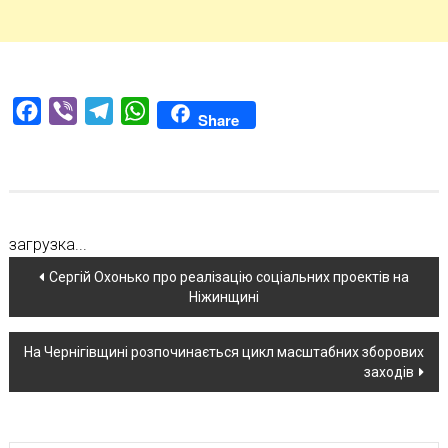
Facebook
Viber
Telegram
WhatsApp
Share
загрузка...
Навігація
Сергій Охонько про реалізацію соціальних проектів на
Ніжинщині
по
новині
На Чернігівщині розпочинається цикл масштабних зборових
заходів