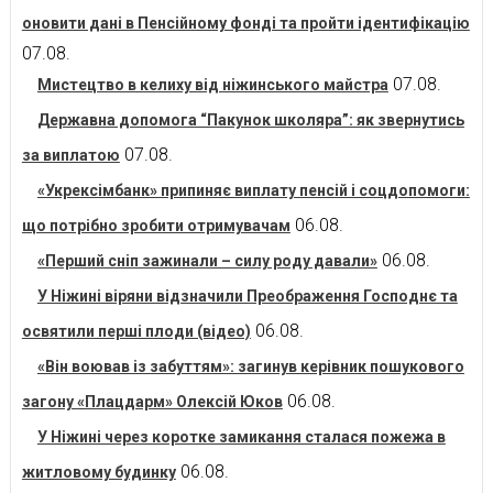
оновити дані в Пенсійному фонді та пройти ідентифікацію
07.08.
07.08.
Мистецтво в келиху від ніжинського майстра
Державна допомога “Пакунок школяра”: як звернутись
07.08.
за виплатою
«Укрексімбанк» припиняє виплату пенсій і соцдопомоги:
06.08.
що потрібно зробити отримувачам
06.08.
«Перший сніп зажинали – силу роду давали»
У Ніжині віряни відзначили Преображення Господнє та
06.08.
освятили перші плоди (відео)
«Він воював із забуттям»: загинув керівник пошукового
06.08.
загону «Плацдарм» Олексій Юков
У Ніжині через коротке замикання сталася пожежа в
06.08.
житловому будинку