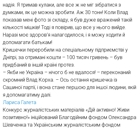
надія. Я тримав кулаки, але все ж не міг зібратися з
думками, як це можна зробити. Аж 30 тонн! Коли Влад
показав мені фото зі складу, я був дуже вражений такій
кількості мішків! Тоді я повірив, що все у нього вийде.
Наразі моє здоров’я налагодилося, і я можу ходити й
допомагати батькам!
Кришечки переробили на спеціальному підприємстві у
Дніпрі, за отримані кошти – 100 тисяч гривень – був
придбаний в іншій країні протез.
– Якби не Україна – нічого б не вдалося! – переконаний
скромний Влад Корха. – Ось остання кришечка із
Сашиної партії, і вона стане першою для іншої людини, якій
я допомагатиму далі.
Лариса Галета
Конкурс журналістських матеріалів «Дій активно! Живи
позитивно!» ініційований Благодійним фондом Олександра
Шевченка та Українським журналістським фондом