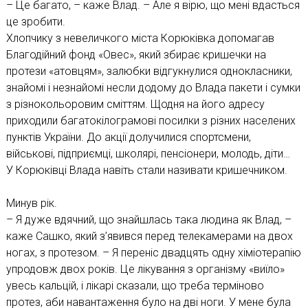
– Це багато, – каже Влад. – Але я вірю, що мені вдасться
це зробити.
Хлопчику з невеличкого міста Корюківка допомагав
Благодійний фонд «Овес», який збирає кришечки на
протези «атовцям», залюбки відгукнулися однокласники,
знайомі і незнайомі несли додому до Влада пакети і сумки
з різнокольоровим сміттям. Щодня на його адресу
приходили багатокілограмові посилки з різних населених
пунктів України. До акції долучилися спортсмени,
військові, підприємці, школярі, пенсіонери, молодь, діти…
У Корюківці Влада навіть стали називати кришечником.
Минув рік.
– Я дуже вдячний, що знайшлась така людина як Влад, –
каже Сашко, який з’явився перед телекамерами на двох
ногах, з протезом. – Я переніс двадцять одну хіміотерапію
упродовж двох років. Це лікування з організму «виїло»
увесь кальцій, і лікарі сказали, що треба терміново
протез, аби навантаження було на дві ноги. У мене була