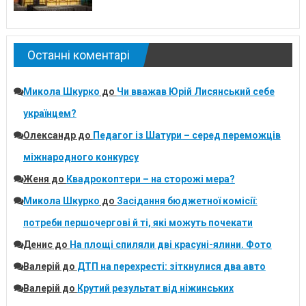
Останні коментарі
Микола Шкурко
до
Чи вважав Юрій Лисянський себе
українцем?
Олександр
до
Педагог із Шатури – серед переможців
міжнародного конкурсу
Женя
до
Квадрокоптери – на сторожі мера?
Микола Шкурко
до
Засідання бюджетної комісії:
потреби першочергові й ті, які можуть почекати
Денис
до
На площі спиляли дві красуні-ялини. Фото
Валерій
до
ДТП на перехресті: зіткнулися два авто
Валерій
до
Крутий результат від ніжинських