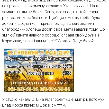
за рік йому вдалося зібрати 30 тонн кришечок від пляшок
на протез незнайомому хлопцю з Хмельниччини. Наш
земляк ніколи не бачив Сашу, але знає, що той переміг
рак і залишився без ноги. Щоб допомогти, треба було
збирати щодня тисячі кришечок. Цілеспрямований і
благородний хлопець досяг своєї мети завдяки тому, що
зміг об’єднати навколо хорошої справи своїх друзів з
Корюківки, Чернігівщини і всієї України. Як це було?
У студію каналу СТБ на телепроект «Цієї миті рік потому»
Влад Корха приніс мішок зі сміттям.