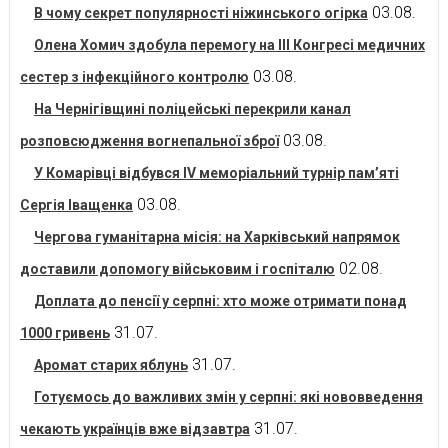
03.08.
В чому секрет популярності ніжинського огірка
Олена Хомич здобула перемогу на ІІІ Конгресі медичних
03.08.
сестер з інфекційного контролю
На Чернігівщині поліцейські перекрили канал
03.08.
розповсюдження вогнепальної зброї
У Комарівці відбувся IV меморіальний турнір пам’яті
03.08.
Сергія Іващенка
Чергова гуманітарна місія: на Харківський напрямок
02.08.
доставили допомогу військовим і госпіталю
Доплата до пенсії у серпні: хто може отримати понад
31.07.
1000 гривень
31.07.
Аромат старих яблунь
Готуємось до важливих змін у серпні: які нововведення
31.07.
чекають українців вже відзавтра