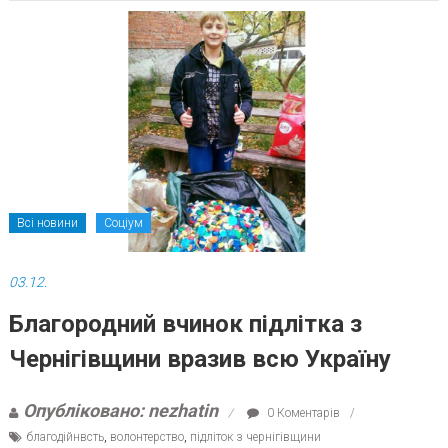
Всі новини
Соціум
03.12.
Благородний вчинок підлітка з
Чернігівщини вразив всю Україну
Опубліковано: nezhatin
0 Коментарів
благодійнвсть
,
волонтерство
,
підліток з чернігівщини