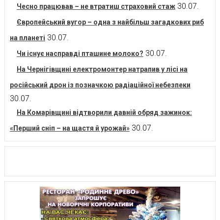
30.07.
Чесно працював – не втратиш страховий стаж
Європейський вугор – одна з найбільш загадкових риб
30.07.
на планеті
30.07.
Чи існує насправді пташине молоко?
На Чернігівщині електромонтер натрапив у лісі на
російський дрон із позначкою радіаційної небезпеки
30.07.
На Комарівщині відтворили давній обряд зажинок:
30.07.
«Перший сніп – на щастя й урожай»