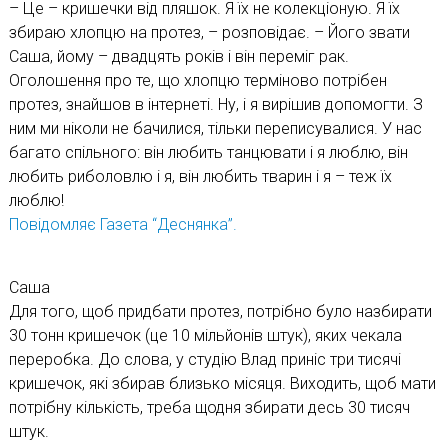
– Це – кришечки від пляшок. Я їх не колекціоную. Я їх
збираю хлопцю на протез, – розповідає. – Його звати
Саша, йому – двадцять років і він переміг рак.
Оголошення про те, що хлопцю терміново потрібен
протез, знайшов в інтернеті. Ну, і я вирішив допомогти. З
ним ми ніколи не бачилися, тільки переписувалися. У нас
багато спільного: він любить танцювати і я люблю, він
любить риболовлю і я, він любить тварин і я – теж їх
люблю!
Повідомляє Газета “Деснянка”.
Саша
Для того, щоб придбати протез, потрібно було назбирати
30 тонн кришечок (це 10 мільйонів штук), яких чекала
переробка. До слова, у студію Влад приніс три тисячі
кришечок, які збирав близько місяця. Виходить, щоб мати
потрібну кількість, треба щодня збирати десь 30 тисяч
штук.