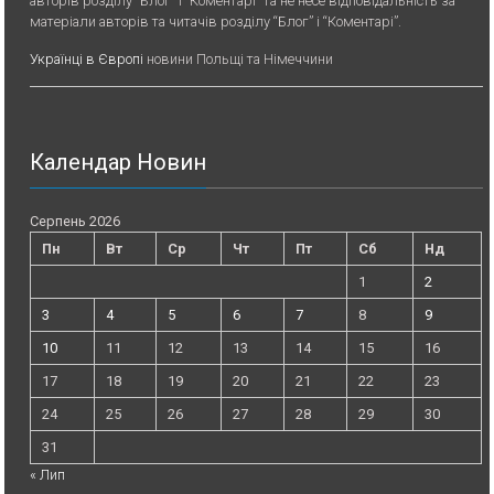
авторів розділу “Блог” і “Коментарі” та не несе відповідальність за
матеріали авторів та читачів розділу “Блог” і “Коментарі”.
Українці в Європі
новини Польщі та Німеччини
Календар Новин
Серпень 2026
Пн
Вт
Ср
Чт
Пт
Сб
Нд
1
2
3
4
5
6
7
8
9
10
11
12
13
14
15
16
17
18
19
20
21
22
23
24
25
26
27
28
29
30
31
« Лип