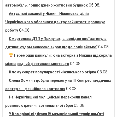
05.08.
автомобіль, пошкоджено житловий будинок
Актуальні вакансії у Ніжині: Ніжинська філія
Чернігівського обласного центру зайнятості пропонує
04.08.
роботу
Смертельна ДТП у Прилуках, внаслідок якої загинула
04.08.
дитина: судом винесено вирок щодо поліцейської
Переможні канікули: юна акторка з Ніжина підкорила
04.08.
міжнародний фестиваль мистецтв
03.08.
В чому секрет популярності ніжинського огірка
Олена Хомич здобула перемогу на ІІІ Конгресі медичних
03.08.
сестер з інфекційного контролю
На Чернігівщині поліцейські перекрили канал
03.08.
розповсюдження вогнепальної зброї
У Комарівці відбувся IV меморіальний турнір пам’яті