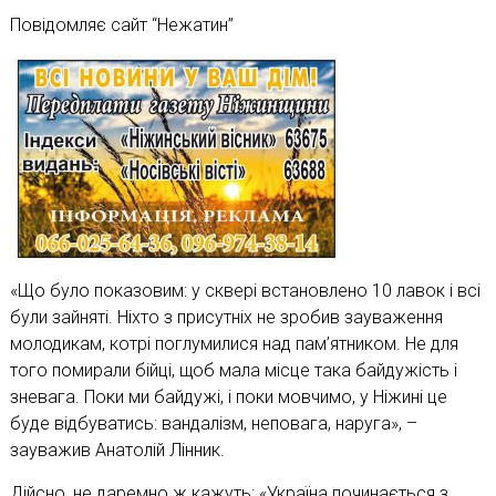
Повідомляє сайт “Нежатин”
«Що було показовим: у сквері встановлено 10 лавок і всі
були зайняті. Ніхто з присутніх не зробив зауваження
молодикам, котрі поглумилися над пам’ятником. Не для
того помирали бійці, щоб мала місце така байдужість і
зневага. Поки ми байдужі, і поки мовчимо, у Ніжині це
буде відбуватись: вандалізм, неповага, наруга», –
зауважив Анатолій Лінник.
Дійсно, не даремно ж кажуть: «Україна починається з