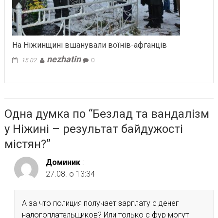
На Ніжинщині вшанували воїнів-афганців
nezhatin
15.02.
0
Одна думка по “
Безлад та вандалізм
у Ніжині – результат байдужості
містян?
”
Доминик
:
27.08. о 13:34
А за что полиция получает зарплату с денег
налогоплательщиков? Или только с фур могут