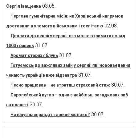
03.08.
Сергія Іващенка
Чергова гуманітарна місія: на Харківський напрямок
02.08.
доставили допомогу військовим і госпіталю
Доплата до пенсії у серпні: хто може отримати понад
31.07.
1000 гривень
31.07.
Аромат старих яблунь
Готуємось до важливих змін у серпні: які нововведення
31.07.
чекають українців вже відзавтра
30.07.
Чесно працював – не втратиш страховий стаж
Європейський вугор – одна з найбільш загадкових риб
30.07.
на планеті
30.07.
Чи існує насправді пташине молоко?