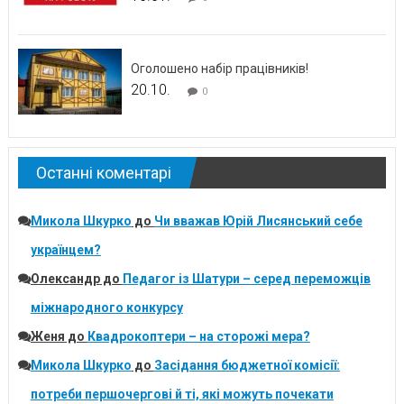
Оголошено набір працівників!
20.10.
0
Останні коментарі
Микола Шкурко
до
Чи вважав Юрій Лисянський себе
українцем?
Олександр
до
Педагог із Шатури – серед переможців
міжнародного конкурсу
Женя
до
Квадрокоптери – на сторожі мера?
Микола Шкурко
до
Засідання бюджетної комісії:
потреби першочергові й ті, які можуть почекати