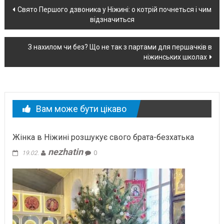
Навігація
Свято Першого дзвоника у Ніжині: о котрій почнеться і чим
відзначиться
по
новині
З нахилом чи без? Що не так з партами для першачків в
ніжинських школах
Вам може бути цікаво
Жінка в Ніжині розшукує свого брата-безхатька
nezhatin
19.02.
0