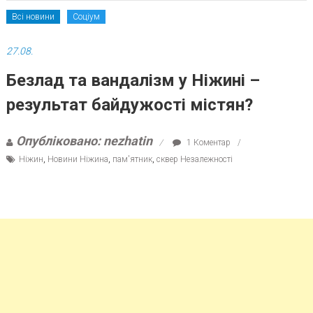
Всі новини
Соціум
27.08.
Безлад та вандалізм у Ніжині –
результат байдужості містян?
Опубліковано: nezhatin
1 Коментар
Ніжин
,
Новини Ніжина
,
пам'ятник
,
сквер Незалежності