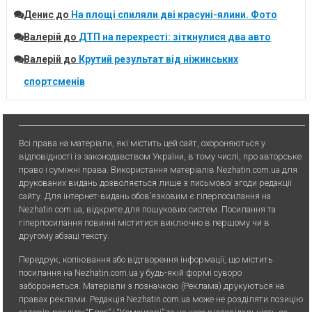
Денис
до
На площі спиляли дві красуні-ялини. Фото
Валерій
до
ДТП на перехресті: зіткнулися два авто
Валерій
до
Крутий результат від ніжинських
спортсменів
Всі права на матеріали, які містить цей сайт, охороняються у
відповідності із законодавством України, в тому числі, про авторське
право і суміжні права. Використання матерiалiв Nezhatin.com.ua для
друкованих видань дозволяється лише з письмової згоди редакції
сайту. Для iнтернет-видань обов’язковим є гiперпосилання на
Nezhatin.com.ua, відкрите для пошукових систем. Посилання та
гіперпосилання повинні міститися виключно в першому чи в
другому абзаці тексту.
Передрук, копiювання або вiдтворення iнформацiї, що мiстить
посилання на Nezhatin.com.ua у будь-якiй формi суворо
забороняється. Матеріали з позначкою (Реклама) друкуються на
правах реклами. Редакція Nezhatin.com.ua може не розділяти позицію