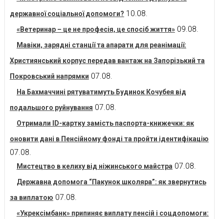
10.08.
державної соціальної допомоги?
09.08.
«Ветеринар – це не професія, це спосіб життя»
Мавіки, зарядні станції та апарати для реанімації:
Християнський корпус передав вантаж на Запорізький та
07.08.
Покровський напрямки
На Бахмаччині рятуватимуть Будинок Кочубея від
07.08.
подальшого руйнування
Отримали ID-картку замість паспорта-книжечки: як
оновити дані в Пенсійному фонді та пройти ідентифікацію
07.08.
07.08.
Мистецтво в келиху від ніжинського майстра
Державна допомога “Пакунок школяра”: як звернутись
07.08.
за виплатою
«Укрексімбанк» припиняє виплату пенсій і соцдопомоги: