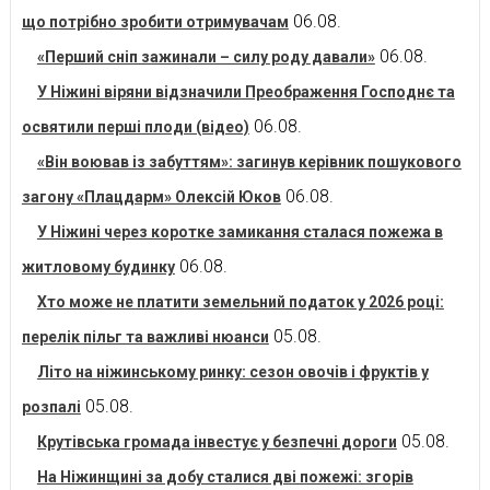
06.08.
що потрібно зробити отримувачам
06.08.
«Перший сніп зажинали – силу роду давали»
У Ніжині віряни відзначили Преображення Господнє та
06.08.
освятили перші плоди (відео)
«Він воював із забуттям»: загинув керівник пошукового
06.08.
загону «Плацдарм» Олексій Юков
У Ніжині через коротке замикання сталася пожежа в
06.08.
житловому будинку
Хто може не платити земельний податок у 2026 році:
05.08.
перелік пільг та важливі нюанси
Літо на ніжинському ринку: сезон овочів і фруктів у
05.08.
розпалі
05.08.
Крутівська громада інвестує у безпечні дороги
На Ніжинщині за добу сталися дві пожежі: згорів