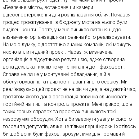
«Безпечне місто», встановивши камери
відеоспостереження для розпізнавання облич. Почався
процес проєктування і з бюджету міста на нього були
виділені кошти. Проте, у мене виникає питання щодо
визначення організації, яка повинна його реалізовувати.
На мою думку, є достатньо знаних компаній, які можуть
якісно втілити даний проєкт. Наразі ж визначена
організація з відсутньою репутацією, адже створена
вона декілька тижнів тому і є питання до її фаховості.
Справа не лише у монтуванні обладнання, а й в
обслуговуванні, та наявності гарантійного сервісу. Ми
реалізовуємо цей проєкт не на рік чи два, а на довгий час,
протягом якого дана організація повинна здійснювати
постійний нагляд та контроль проєкта. Мені прикро, що в
таких гарних справах та проєктах виникають такі
незрозумілі оборудки. Хотів би звернути увагу міського
голови та депутатів, адже це тільки перші кроки і хотілось
би щоб вони були фахові, зрозумілими для громади й