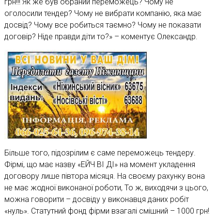
грн!!! Як же був обраний переможець? Чому не
оголосили тендер? Чому не вибрати компанію, яка має
досвід? Чому все робиться таємно? Чому не показати
договір? Ніде правди діти то?» – коментує Олександр.
Більше того, підозрілим є саме переможець тендеру.
Фірмі, що має назву «ЕЙЧ ВІ ДІ» на момент укладення
договору лише півтора місяця. На своєму рахунку вона
не має жодної виконаної роботи, То ж, виходячи з цього,
можна говорити – досвіду у виконавця даних робіт
«нуль». Статутний фонд фірми взагалі смішний – 1000 грн!