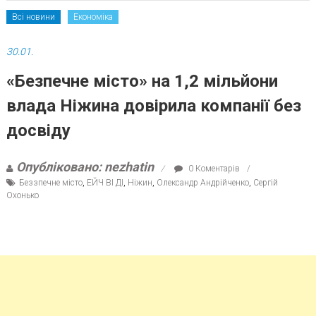
Всі новини
Економіка
30.01.
«Безпечне місто» на 1,2 мільйони
влада Ніжина довірила компанії без
досвіду
Опубліковано: nezhatin
0 Коментарів
Беззпечне місто
,
ЕЙЧ ВІ ДІ
,
Ніжин
,
Олександр Андрійченко
,
Сергій
Охонько