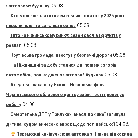
06.08.
житловому будинку
Хто може не платити земельний податок у 2026 році:
05.08.
перелік пільг та важливі нюанси
Літо на ніжинському ринку: сезон овочів і фруктів у
05.08.
розпалі
05.08.
Крутівська громада інвестує у безпечні дороги
На Ніжинщині за добу сталися дві пожежі: згорів
05.08.
автомобіль, пошкоджено житловий будинок
Актуальні вакансії у Ніжині: Ніжинська філія
Чернігівського обласного центру зайнятості пропонує
04.08.
роботу
Смертельна ДТП у Прилуках, внаслідок якої загинула
04.08.
дитина: судом винесено вирок щодо поліцейської
Переможні канікули: юна акторка з Ніжина підкорила