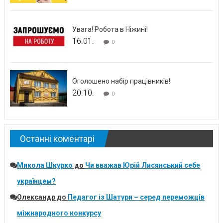
Увага! Робота в Ніжині!
16.01.
0
Оголошено набір працівників!
20.10.
0
Останні коментарі
Микола Шкурко
до
Чи вважав Юрій Лисянський себе
українцем?
Олександр
до
Педагог із Шатури – серед переможців
міжнародного конкурсу