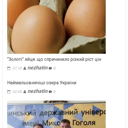
“Золоті” яйця: що спричинило різкий ріст цін
nezhatin
07.10.
0
Наймальовничіші озера України
nezhatin
02.05.
0