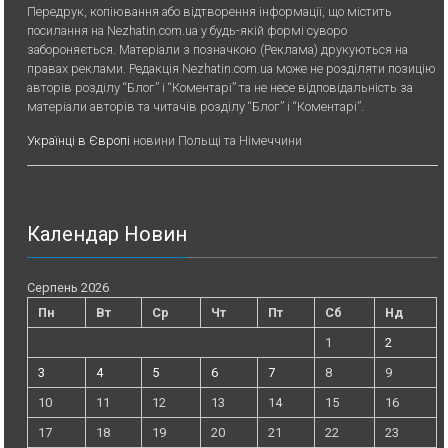
Передрук, копiювання або вiдтворення iнформацiї, що мiстить
посилання на Nezhatin.com.ua у будь-якiй формi суворо
забороняється. Матеріали з позначкою (Реклама) друкуються на
правах реклами. Редакція Nezhatin.com.ua може не розділяти позицію
авторів розділу “Блог” і “Коментарі” та не несе відповідальність за
матеріали авторів та читачів розділу “Блог” і “Коментарі”.
Українці в Європі
новини Польщі та Німеччини
Календар Новин
Серпень 2026
Пн
Вт
Ср
Чт
Пт
Сб
Нд
1
2
3
4
5
6
7
8
9
10
11
12
13
14
15
16
17
18
19
20
21
22
23