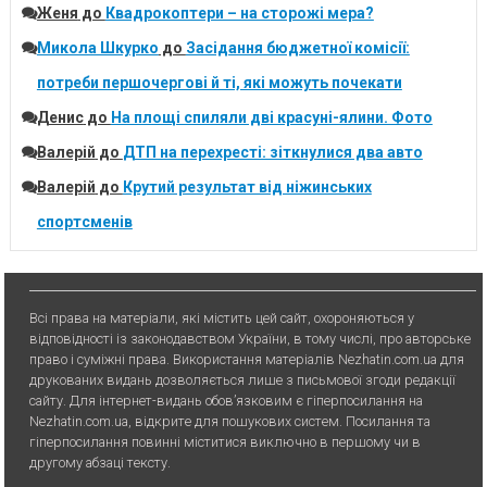
Женя
до
Квадрокоптери – на сторожі мера?
Микола Шкурко
до
Засідання бюджетної комісії:
потреби першочергові й ті, які можуть почекати
Денис
до
На площі спиляли дві красуні-ялини. Фото
Валерій
до
ДТП на перехресті: зіткнулися два авто
Валерій
до
Крутий результат від ніжинських
спортсменів
Всі права на матеріали, які містить цей сайт, охороняються у
відповідності із законодавством України, в тому числі, про авторське
право і суміжні права. Використання матерiалiв Nezhatin.com.ua для
друкованих видань дозволяється лише з письмової згоди редакції
сайту. Для iнтернет-видань обов’язковим є гiперпосилання на
Nezhatin.com.ua, відкрите для пошукових систем. Посилання та
гіперпосилання повинні міститися виключно в першому чи в
другому абзаці тексту.