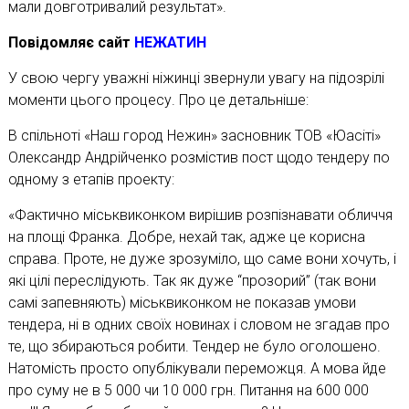
мали довготривалий результат».
Повідомляє сайт
НЕЖАТИН
У свою чергу уважні ніжинці звернули увагу на підозрілі
моменти цього процесу. Про це детальніше:
В спільноті «Наш город Нежин» засновник ТОВ «Юасіті»
Олександр Андрійченко розмістив пост щодо тендеру по
одному з етапів проекту:
«Фактично міськвиконком вирішив розпізнавати обличчя
на площі Франка. Добре, нехай так, адже це корисна
справа. Проте, не дуже зрозуміло, що саме вони хочуть, і
які цілі переслідують. Так як дуже “прозорий” (так вони
самі запевняють) міськвиконком не показав умови
тендера, ні в одних своїх новинах і словом не згадав про
те, що збираються робити. Тендер не було оголошено.
Натомість просто опублікували переможця. А мова йде
про суму не в 5 000 чи 10 000 грн. Питання на 600 000