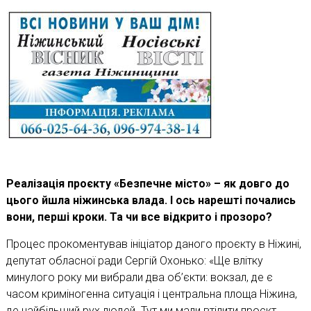
Реалізація проєкту «Безпечне місто» – як довго до
цього йшла ніжинська влада. І ось нарешті почались
вони, перші кроки. Та чи все відкрито і прозоро?
Процес прокоментував ініціатор даного проєкту в Ніжині,
депутат обласної ради Сергій Охонько: «Ще влітку
минулого року ми вибрали два об’єкти: вокзал, де є
часом криміногенна ситуація і центральна площа Ніжина,
де найбільший рух людей. Тут ми мали втілити проєкт