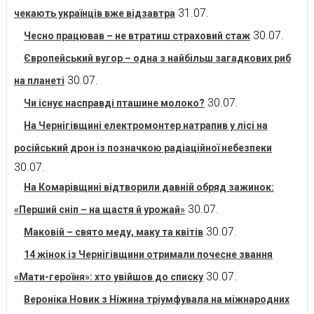
31.07.
чекають українців вже відзавтра
30.07.
Чесно працював – не втратиш страховий стаж
Європейський вугор – одна з найбільш загадкових риб
30.07.
на планеті
30.07.
Чи існує насправді пташине молоко?
На Чернігівщині електромонтер натрапив у лісі на
російський дрон із позначкою радіаційної небезпеки
30.07.
На Комарівщині відтворили давній обряд зажинок:
30.07.
«Перший сніп – на щастя й урожай»
30.07.
Маковій – свято меду, маку та квітів
14 жінок із Чернігівщини отримали почесне звання
30.07.
«Мати-героїня»: хто увійшов до списку
Вероніка Новик з Ніжина тріумфувала на міжнародних