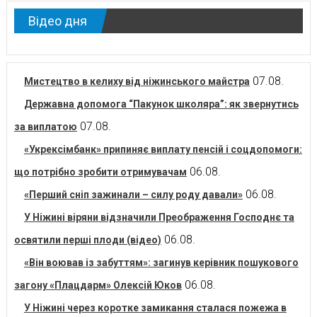
Відео дня
07.08.
Мистецтво в келиху від ніжинського майстра
Державна допомога “Пакунок школяра”: як звернутись
07.08.
за виплатою
«Укрексімбанк» припиняє виплату пенсій і соцдопомоги:
06.08.
що потрібно зробити отримувачам
06.08.
«Перший сніп зажинали – силу роду давали»
У Ніжині віряни відзначили Преображення Господнє та
06.08.
освятили перші плоди (відео)
«Він воював із забуттям»: загинув керівник пошукового
06.08.
загону «Плацдарм» Олексій Юков
У Ніжині через коротке замикання сталася пожежа в