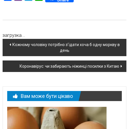
загрузка...
Навігація
Кожному чоловіку потрібно з’їдати хоча б одну моркву в
день
по
новині
Коронавірус: чи забирають ніжинці посилки з Китаю
Вам може бути цікаво