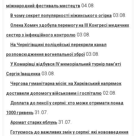
04.08.
міжнародний фестиваль мистецтв
03.08.
В чому секрет популярності ніжинського огірка
Олена Хомич здобула перемогу на ІІІ Конгресі медичних
03.08.
сестер з інфекційного контролю
На Чернігівщині поліцейські перекрили канал
03.08.
розповсюдження вогнепальної зброї
У Комарівці відбувся IV меморіальний турнір пам’яті
03.08.
Сергія Іващенка
Чергова гуманітарна місія: на Харківський напрямок
02.08.
доставили допомогу військовим і госпіталю
Доплата до пенсії у серпні: хто може отримати понад
31.07.
1000 гривень
31.07.
Аромат старих яблунь
Готуємось до важливих змін у серпні: які нововведення