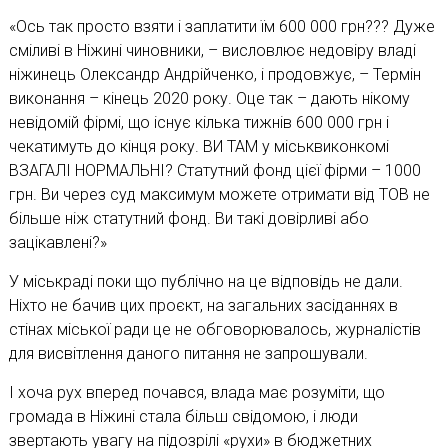
«Ось так просто взяти і заплатити їм 600 000 грн??? Дуже
сміливі в Ніжині чиновники, – висловлює недовіру владі
ніжинець Олександр Андрійченко, і продовжує, – Термін
виконання – кінець 2020 року. Оце так – дають нікому
невідомій фірмі, що існує кілька тижнів 600 000 грн і
чекатимуть до кінця року. ВИ ТАМ у міськвиконкомі
ВЗАГАЛІ НОРМАЛЬНІ? Статутний фонд цієї фірми – 1000
грн. Ви через суд максимум можете отримати від ТОВ не
більше ніж статутний фонд. Ви такі довірливі або
зацікавлені?»
У міськраді поки що публічно на це відповідь не дали.
Ніхто не бачив цих проєкт, на загальних засіданнях в
стінах міської ради це не обговорювалось, журналістів
для висвітлення даного питання не запрошували.
І хоча рух вперед почався, влада має розуміти, що
громада в Ніжині стала більш свідомою, і люди
звертають увагу на підозрілі «рухи» в бюджетних