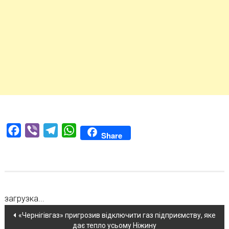
Facebook
Viber
Telegram
WhatsApp
Share
загрузка...
Навігація
«Чернігівгаз» пригрозив відключити газ підприємству, яке
дає тепло усьому Ніжину