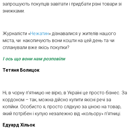
запрошують покупців завітати і придбати різні товари зі
знижками.
Журналісти «
Нежатин
» дізнавалися у жителів нашого
міста, чи накопичують вони кошти на цей день та чи
спланували вже якісь покупки?
І ось що вони нам розповіли
Т
етя
ня Болицок
Ні, в чорну п’ятницю не вірю, в Україні це просто бізнес. За
кордоном – так, можна дійсно купити якісні речі за
копійки. Особисто я, просто слідкую за ціною на товар,
який потрібен і купую незалежно від «кольору» п‘ятниці.
Едуард
Хільок