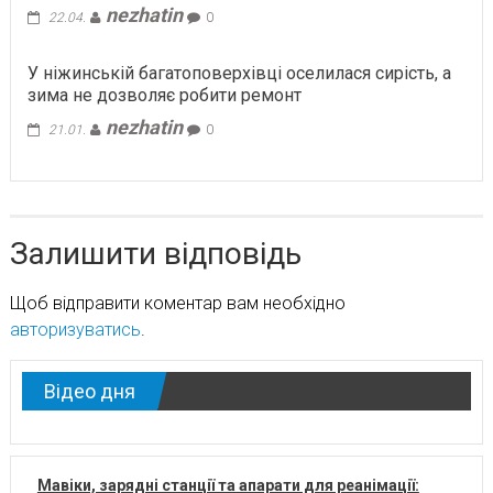
nezhatin
22.04.
0
У ніжинській багатоповерхівці оселилася сирість, а
зима не дозволяє робити ремонт
nezhatin
21.01.
0
Залишити відповідь
Щоб відправити коментар вам необхідно
авторизуватись
.
Відео дня
Мавіки, зарядні станції та апарати для реанімації: