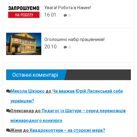
Увага! Робота в Ніжині!
16.01.
0
Оголошено набір працівників!
20.10.
0
Останні коментарі
Микола Шкурко
до
Чи вважав Юрій Лисянський себе
українцем?
Олександр
до
Педагог із Шатури – серед переможців
міжнародного конкурсу
Женя
до
Квадрокоптери – на сторожі мера?