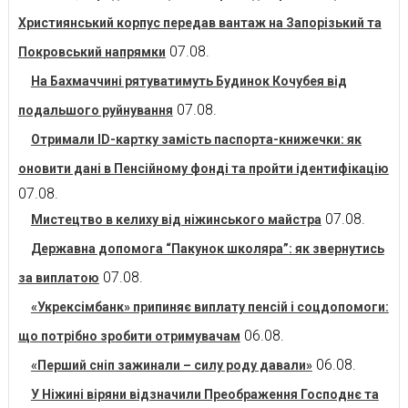
Християнський корпус передав вантаж на Запорізький та
07.08.
Покровський напрямки
На Бахмаччині рятуватимуть Будинок Кочубея від
07.08.
подальшого руйнування
Отримали ID-картку замість паспорта-книжечки: як
оновити дані в Пенсійному фонді та пройти ідентифікацію
07.08.
07.08.
Мистецтво в келиху від ніжинського майстра
Державна допомога “Пакунок школяра”: як звернутись
07.08.
за виплатою
«Укрексімбанк» припиняє виплату пенсій і соцдопомоги:
06.08.
що потрібно зробити отримувачам
06.08.
«Перший сніп зажинали – силу роду давали»
У Ніжині віряни відзначили Преображення Господнє та