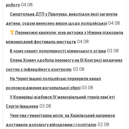
04.08.
роботу
Смертельна ДТП у Прилуках, внаслідок якої загинула
04.08.
дитина: судом винесено вирок щодо поліцейської
Переможні канікули: юна акторка з Ніжина підкорила
04.08.
міжнародний фестиваль мистецтв
03.08.
В чому секрет популярності ніжинського огірка
Олена Хомич здобула перемогу на ІІІ Конгресі медичних
03.08.
сестер з інфекційного контролю
На Чернігівщині поліцейські перекрили канал
03.08.
розповсюдження вогнепальної зброї
У Комарівці відбувся IV меморіальний турнір пам’яті
03.08.
Сергія Іващенка
Чергова гуманітарна місія: на Харківський напрямок
02.08.
доставили допомогу військовим і госпіталю