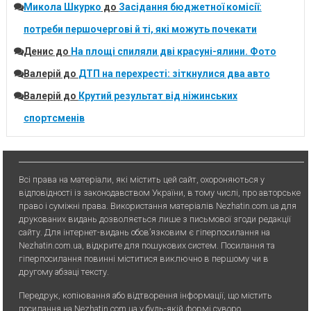
Микола Шкурко
до
Засідання бюджетної комісії:
потреби першочергові й ті, які можуть почекати
Денис
до
На площі спиляли дві красуні-ялини. Фото
Валерій
до
ДТП на перехресті: зіткнулися два авто
Валерій
до
Крутий результат від ніжинських
спортсменів
Всі права на матеріали, які містить цей сайт, охороняються у
відповідності із законодавством України, в тому числі, про авторське
право і суміжні права. Використання матерiалiв Nezhatin.com.ua для
друкованих видань дозволяється лише з письмової згоди редакції
сайту. Для iнтернет-видань обов’язковим є гiперпосилання на
Nezhatin.com.ua, відкрите для пошукових систем. Посилання та
гіперпосилання повинні міститися виключно в першому чи в
другому абзаці тексту.
Передрук, копiювання або вiдтворення iнформацiї, що мiстить
посилання на Nezhatin.com.ua у будь-якiй формi суворо