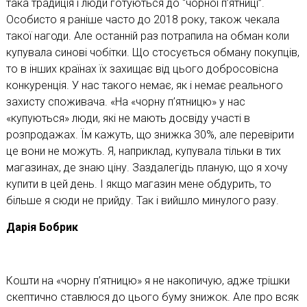
така традиція і люди готуються до “чорної п’ятниці”.
Особисто я раніше часто до 2018 року, також чекала
такої нагоди. Але останній раз потрапила на обман коли
купувала синові чобітки. Що стосується обману покупців,
то в інших країнах їх захищає від цього добросовісна
конкуренція. У нас такого немає, як і немає реального
захисту споживача. «На «чорну п’ятницю» у нас
«купуються» люди, які не мають досвіду участі в
розпродажах. Їм кажуть, що знижка 30%, але перевірити
це вони не можуть. Я, наприклад, купувала тільки в тих
магазинах, де знаю ціну. Заздалегідь планую, що я хочу
купити в цей день. І якщо магазин мене обдурить, то
більше я сюди не прийду. Так і вийшло минулого разу.
Дарія Бобрик
Кошти на «чорну п’ятницю» я не накопичую, адже трішки
скептично ставлюся до цього буму знижок. Але про всяк