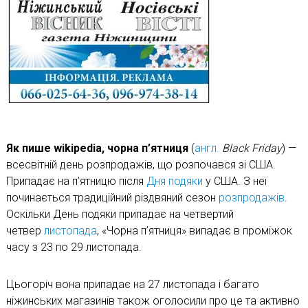
Як пише
wikipedia
, чорна п’ятниця
(
англ.
Black
Friday
) —
всесвітній день розпродажів, що розпочався зі США.
Припадає на п’ятницю після
Дня подяки
у США. З неї
починається традиційний різдвяний сезон
розпродажів
.
Оскільки День подяки припадає на четвертий
четвер
листопада
, «Чорна п’ятниця» випадає в проміжок
часу з 23 по 29 листопада.
Цьогоріч вона припадає на 27 листопада і багато
ніжинських магазинів також оголосили про це та активно