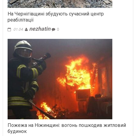
На Чернігівщині збудують сучасний центр
реабілітації
nezhatin
01.04.
0
Пожежа на Ніжинщині: вогонь пошкодив житловий
будинок