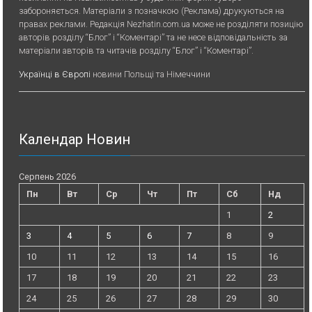
забороняється. Матеріали з позначкою (Реклама) друкуються на
правах реклами. Редакція Nezhatin.com.ua може не розділяти позицію
авторів розділу “Блог” і “Коментарі” та не несе відповідальність за
матеріали авторів та читачів розділу “Блог” і “Коментарі”.
Українці в Європі
новини Польщі та Німеччини
Календар Новин
Серпень 2026
Пн
Вт
Ср
Чт
Пт
Сб
Нд
1
2
3
4
5
6
7
8
9
10
11
12
13
14
15
16
17
18
19
20
21
22
23
24
25
26
27
28
29
30