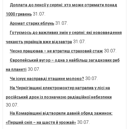
Доплата до пенсії у серпні: хто може отримати понад
31.07.
1000 гривень
31.07.
Аромат старих яблунь
Готуємось до важливих змін у серпні: які нововведення
31.07.
чекають українців вже відзавтра
30.07.
Чесно працював – не втратиш страховий стаж
Європейський вугор – одна з найбільш загадкових риб
30.07.
на планеті
30.07.
Чи існує насправді пташине молоко?
На Чернігівщині електромонтер натрапив у лісі на
російський дрон із позначкою радіаційної небезпеки
30.07.
На Комарівщині відтворили давній обряд зажинок:
30.07.
«Перший сніп – на щастя й урожай»