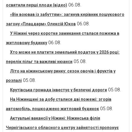
06.08.
освятили перші плоди (відео)
«Він воював із забуттям»: загинув керівник пошукового
06.08.
загону «Плацдарм» Олексій Юков
У Ніжині через коротке замикання сталася пожежа в
06.08.
житловому будинку
Хто може не платити земельний податок у 2026 році:
05.08.
перелік пільг та важливі нюанси
Літо на ніжинському ринку: сезон овочів і фруктів у
05.08.
розпалі
05.08.
Крутівська громада інвестує у безпечні дороги
На Ніжинщині за добу сталися дві пожежі: згорів
05.08.
автомобіль, пошкоджено житловий будинок
Актуальні вакансії у Ніжині: Ніжинська філія
Чернігівського обласного центру зайнятості пропонує