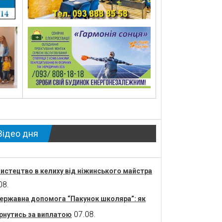
Відео дня
истецтво в келиху від ніжинського майстра
08.
ержавна допомога “Пакунок школяра”: як
07.08.
рнутись за виплатою