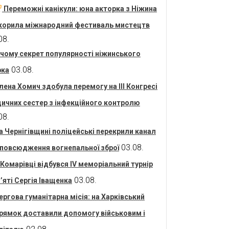
Переможні канікули: юна акторка з Ніжина
корила міжнародний фестиваль мистецтв
08.
 чому секрет популярності ніжинського
03.08.
рка
лена Хомич здобула перемогу на ІІІ Конгресі
ичних сестер з інфекційного контролю
08.
а Чернігівщині поліцейські перекрили канал
03.08.
повсюдження вогнепальної зброї
 Комарівці відбувся IV меморіальний турнір
03.08.
’яті Сергія Іващенка
ергова гуманітарна місія: на Харківський
рямок доставили допомогу військовим і