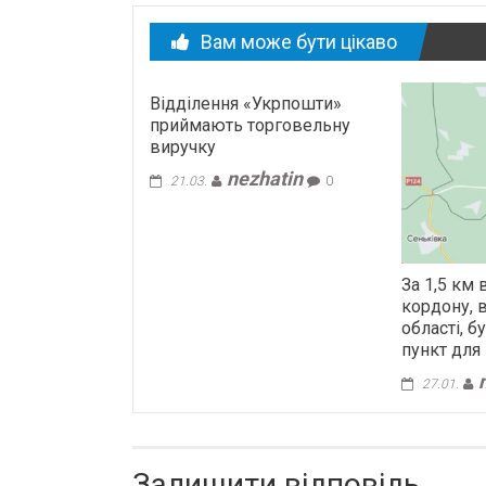
Вам може бути цікаво
Відділення «Укрпошти»
приймають торговельну
виручку
nezhatin
21.03.
0
За 1,5 км 
кордону, 
області, 
пункт для
27.01.
Залишити відповідь