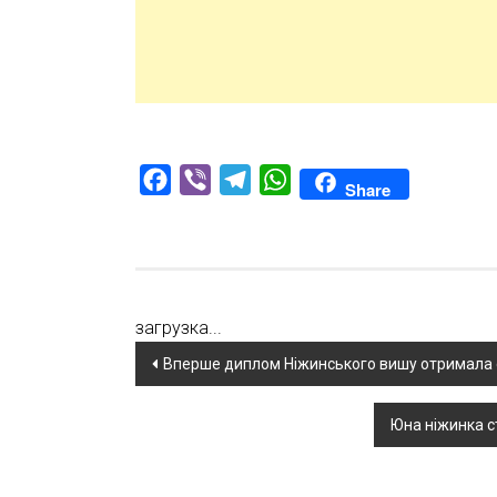
Facebook
Viber
Telegram
WhatsApp
Share
загрузка...
Навігація
Вперше диплом Ніжинського вишу отримала с
по
Юна ніжинка с
новині