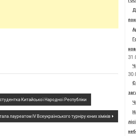
гос
Д
пон
А
Г
нов
31.
Ч
30.
Є
заг
тудентка Китайської Народної Республіки
Ч
Н
тала лауреатом IV Всеукраїнського турніру юних хіміків
ліс
неб