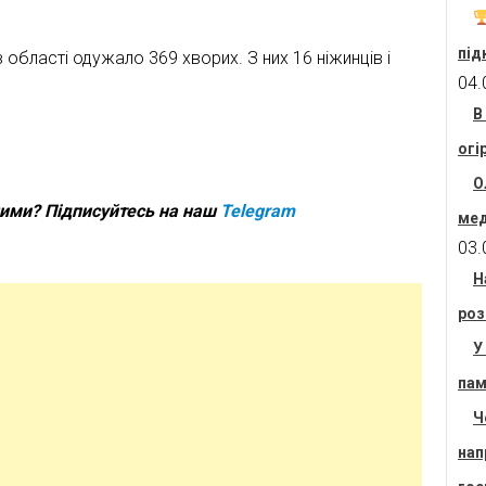
під
в області одужало 369 хворих. З них 16 ніжинців і
04.
В
огі
О
шими? Підписуйтесь на наш
Telegram
мед
03.
Н
роз
У
пам
Ч
нап