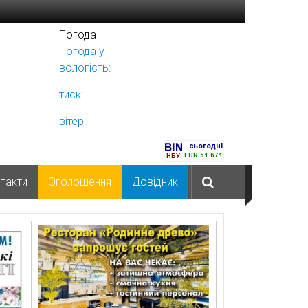
Погода
Погода у
Ніжині
вологість:
тиск:
вітер:
такти
Оголошення
Довідник