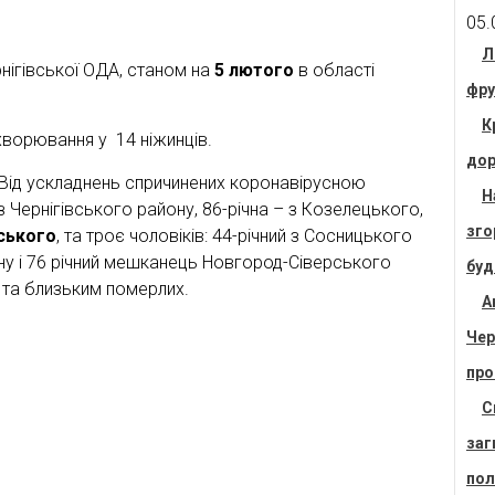
05.
Л
нігівської ОДА, станом на
5 лютого
в області
фру
К
хворювання у 14 ніжинців.
дор
 Від ускладнень спричинених коронавірусною
Н
з Чернігівського району, 86-річна – з Козелецького,
зго
нського
, та троє чоловіків: 44-річний з Сосницького
ну і 76 річний мешканець Новгород-Сіверського
буд
 та близьким померлих.
А
Чер
про
С
заг
пол