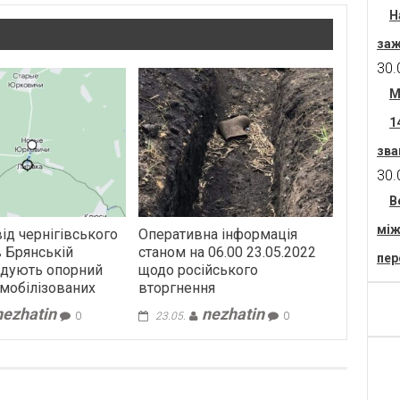
Н
заж
30.
М
1
зва
30.
В
між
від чернігівського
Оперативна інформація
в Брянській
станом на 06.00 23.05.2022
пер
будують опорний
щодо російського
 мобілізованих
вторгнення
nezhatin
nezhatin
0
23.05.
0