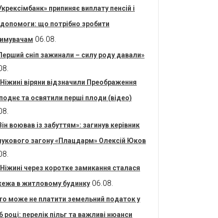
Укрексімбанк» припиняє виплату пенсій і
допомоги: що потрібно зробити
06.08.
имувачам
Перший сніп зажинали – силу роду давали»
08.
 Ніжині віряни відзначили Преображення
поднє та освятили перші плоди (відео)
08.
Він воював із забуттям»: загинув керівник
укового загону «Плацдарм» Олексій Юков
08.
 Ніжині через коротке замикання сталася
06.08.
ежа в житловому будинку
то може не платити земельний податок у
6 році: перелік пільг та важливі нюанси