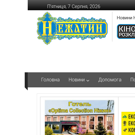
Перейти
П’ятниця, 7 Серпня, 2026
до
вмісту
Новини 
Головна
Новини
Допомога
П