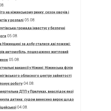
08.
іто на ніжинському ринку: сезон овочів і
05.08.
ктів у розпалі
рутівська громада інвестує у безпечні
05.08.
оги
а Ніжинщині за добу сталися дві пожежі:
рів автомобіль, пошкоджено житловий
05.08.
инок
ктуальні вакансії у Ніжині: Ніжинська філія
нігівського обласного центру зайнятості
04.08.
понує роботу
мертельна ДТП у Прилуках, внаслідок якої
инула дитина: судом винесено вирок щодо
04.08.
іцейської