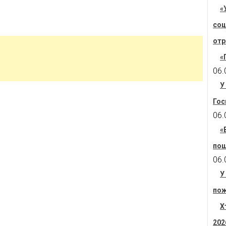
«
соц
отр
«
06.
У
Гос
06.
«
пош
06.
У
пож
Х
202