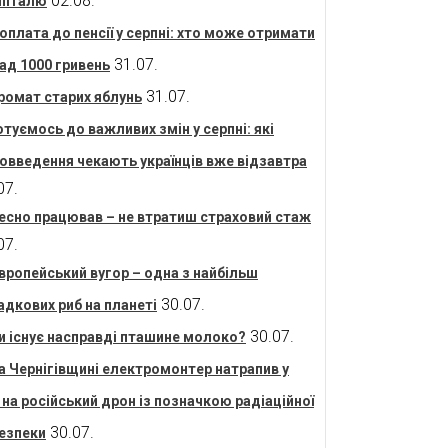
02.08.
піталю
оплата до пенсії у серпні: хто може отримати
31.07.
ад 1000 гривень
31.07.
ромат старих яблунь
отуємось до важливих змін у серпні: які
овведення чекають українців вже відзавтра
07.
есно працював – не втратиш страховий стаж
07.
вропейський вугор – одна з найбільш
30.07.
адкових риб на планеті
30.07.
и існує насправді пташине молоко?
а Чернігівщині електромонтер натрапив у
і на російський дрон із позначкою радіаційної
30.07.
езпеки