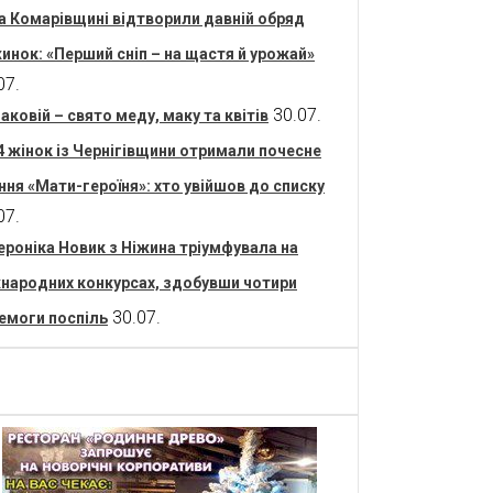
а Комарівщині відтворили давній обряд
инок: «Перший сніп – на щастя й урожай»
07.
30.07.
аковій – свято меду, маку та квітів
4 жінок із Чернігівщини отримали почесне
ння «Мати-героїня»: хто увійшов до списку
07.
ероніка Новик з Ніжина тріумфувала на
народних конкурсах, здобувши чотири
30.07.
емоги поспіль