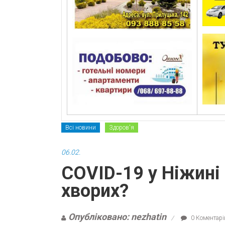
Всі новини
Здоров'я
06.02.
COVID-19 у Ніжині 
хворих?
Опубліковано: nezhatin
0 Коментарі