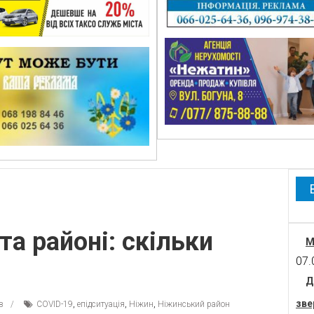
та районі: скільки
М
07.
Д
зве
в
COVID-19
,
епідситуація
,
Ніжин
,
Ніжинський район