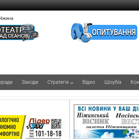
Ніжина
оради
Заходи
Стратегія
Відео
Шоубіз
Кон