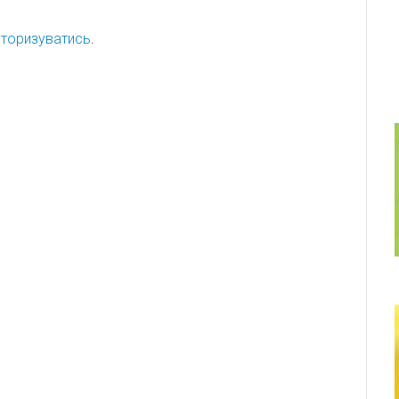
торизуватись
.