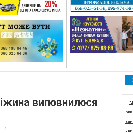
Ніжина виповнилося
М
реа
ван
в
нап