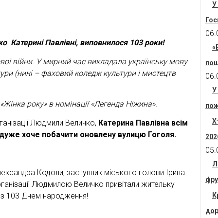
У
Гос
06.
о Катерині Павлівні, виповнилося 103 роки!
«
вої війни. У мирний час викладала українську мову
пош
ури (нині – фаховий коледж культури і мистецтв
06.
У
«Жінка року» в номінації «Легенда Ніжина».
пож
Х
ганізації Людмили Величко,
Катерина Павлівна всім
і дуже хоче побачити оновлену вулицю Гоголя.
202
05.
Л
лександра Кодоли, заступник міського голови Ірина
фру
ганізації Людмилою Величко привітали жительку
із 103 Днем народження!
К
дор