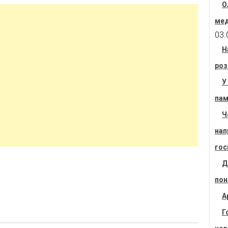
О
мед
03.
Н
роз
У
пам
Ч
нап
гос
Д
пон
А
Г