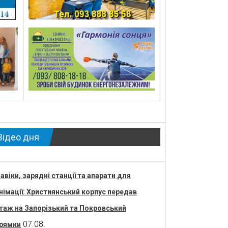
Відео дня
авіки, зарядні станції та апарати для
німації: Християнський корпус передав
таж на Запорізький та Покровський
07.08.
рямки