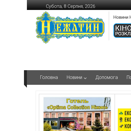
Перейти
Субота, 8 Серпня, 2026
до
вмісту
Новини 
Головна
Новини
Допомога
П