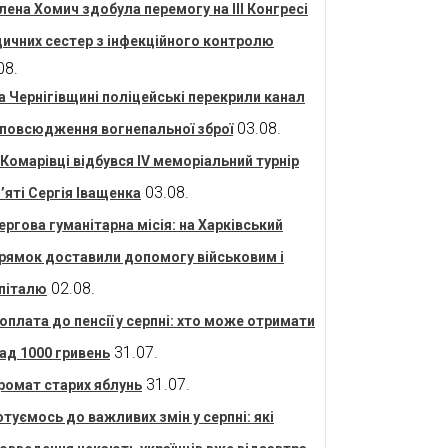
лена Хомич здобула перемогу на ІІІ Конгресі
ичних сестер з інфекційного контролю
08.
а Чернігівщині поліцейські перекрили канал
03.08.
повсюдження вогнепальної зброї
 Комарівці відбувся IV меморіальний турнір
03.08.
’яті Сергія Іващенка
ергова гуманітарна місія: на Харківський
рямок доставили допомогу військовим і
02.08.
піталю
оплата до пенсії у серпні: хто може отримати
31.07.
ад 1000 гривень
31.07.
ромат старих яблунь
отуємось до важливих змін у серпні: які