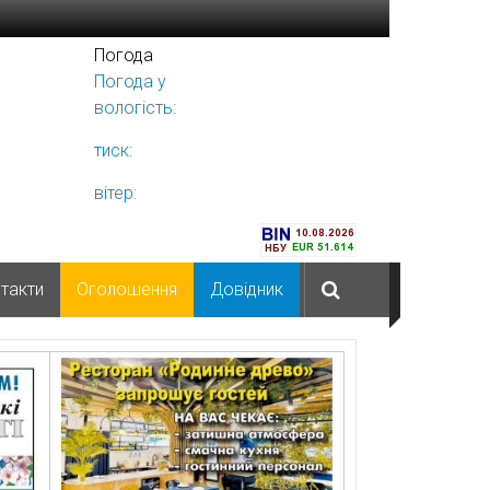
Погода
Погода у
Ніжині
вологість:
тиск:
вітер:
такти
Оголошення
Довідник