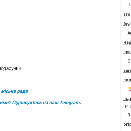
Н
зго
буд
А
Чер
про
С
подарунки.
заг
пол
 міська рада
під
шими? Підписуйтесь на наш
Telegram
.
04.
В
огі