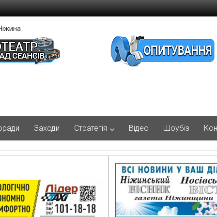
Ніжина
оради
Заходи
Стратегія
Відео
Шоубіз
Кон