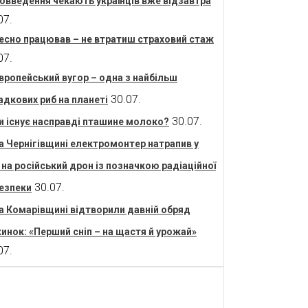
овведення чекають українців вже відзавтра
07.
есно працював – не втратиш страховий стаж
07.
вропейський вугор – одна з найбільш
30.07.
адкових риб на планеті
30.07.
и існує насправді пташине молоко?
а Чернігівщині електромонтер натрапив у
і на російський дрон із позначкою радіаційної
30.07.
езпеки
а Комарівщині відтворили давній обряд
инок: «Перший сніп – на щастя й урожай»
07.