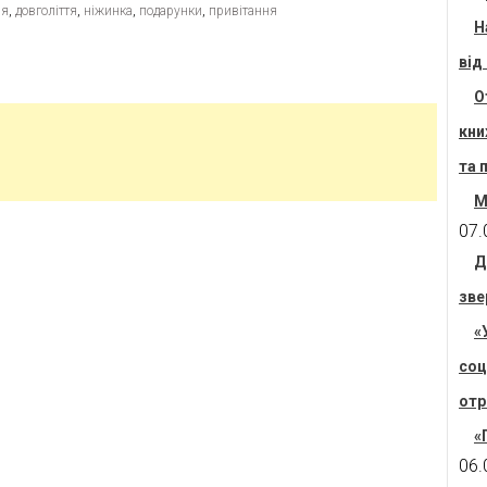
ня
,
довголіття
,
ніжинка
,
подарунки
,
привітання
Н
від
О
кни
та 
М
07.
Д
зве
«
соц
отр
«
06.