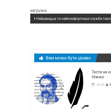
загрузка...
Навігація
Найшвидша та найкомфортніша служба таксі “
по
новині
Вам може бути цікаво
Тести на 
Ніжині
26.03.