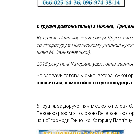
6 грудня довгожительці з Ніжина, Гриценк
Катерина Павлівна – учасниця Другої світо
та літературу в Ніжинському училищі культ
імені М. Заньковецької).
2018 року пані Катерина удостоєна звання 
За словами голови міської ветеранської ор
цікавиться, самостійно готує холодець 
6 грудня, за дорученням міського голови О
Грозенко разом з головою Ветеранської ор
нашої громади Гриценко Катерину Павлівну 