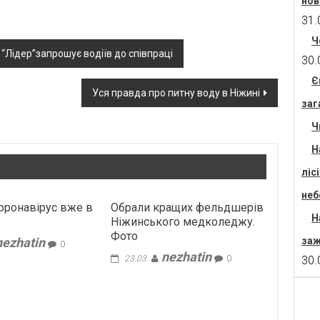
нов
31.
Ч
Лідер”запрошує водіїв до співпраці
30.
Є
Уся правда про питну воду в Ніжині
заг
Ч
Н
ліс
неб
коронавірус вже в
Обрали кращих фельдшерів
Н
Ніжинського медколеджу.
Фото
nezhatin
заж
0
nezhatin
23.03.
0
30.