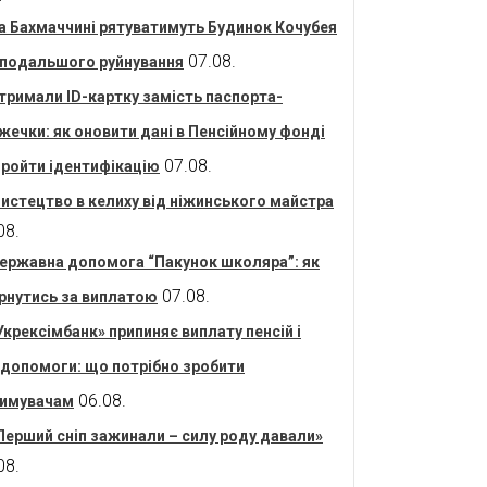
а Бахмаччині рятуватимуть Будинок Кочубея
07.08.
 подальшого руйнування
тримали ID-картку замість паспорта-
жечки: як оновити дані в Пенсійному фонді
07.08.
пройти ідентифікацію
истецтво в келиху від ніжинського майстра
08.
ержавна допомога “Пакунок школяра”: як
07.08.
рнутись за виплатою
Укрексімбанк» припиняє виплату пенсій і
допомоги: що потрібно зробити
06.08.
имувачам
Перший сніп зажинали – силу роду давали»
08.