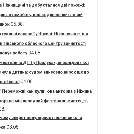
а Ніжинщині за добу сталися дві пожежі:
рів автомобіль, пошкоджено житловий
05.08.
инок
ктуальні вакансії у Ніжині: Ніжинська філія
нігівського обласного центру зайнятості
04.08.
понує роботу
мертельна ДТП у Прилуках, внаслідок якої
инула дитина: судом винесено вирок щодо
04.08.
іцейської
Переможні канікули: юна акторка з Ніжина
корила міжнародний фестиваль мистецтв
08.
 чому секрет популярності ніжинського
03.08.
рка