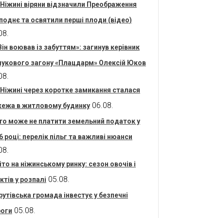
 Ніжині віряни відзначили Преображення
поднє та освятили перші плоди (відео)
08.
Він воював із забуттям»: загинув керівник
укового загону «Плацдарм» Олексій Юков
08.
 Ніжині через коротке замикання сталася
06.08.
ежа в житловому будинку
то може не платити земельний податок у
6 році: перелік пільг та важливі нюанси
08.
іто на ніжинському ринку: сезон овочів і
05.08.
ктів у розпалі
рутівська громада інвестує у безпечні
05.08.
оги