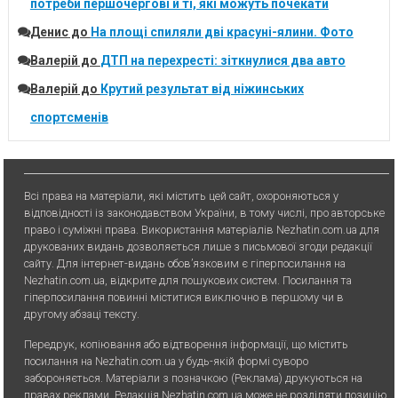
потреби першочергові й ті, які можуть почекати
Денис
до
На площі спиляли дві красуні-ялини. Фото
Валерій
до
ДТП на перехресті: зіткнулися два авто
Валерій
до
Крутий результат від ніжинських
спортсменів
Всі права на матеріали, які містить цей сайт, охороняються у
відповідності із законодавством України, в тому числі, про авторське
право і суміжні права. Використання матерiалiв Nezhatin.com.ua для
друкованих видань дозволяється лише з письмової згоди редакції
сайту. Для iнтернет-видань обов’язковим є гiперпосилання на
Nezhatin.com.ua, відкрите для пошукових систем. Посилання та
гіперпосилання повинні міститися виключно в першому чи в
другому абзаці тексту.
Передрук, копiювання або вiдтворення iнформацiї, що мiстить
посилання на Nezhatin.com.ua у будь-якiй формi суворо
забороняється. Матеріали з позначкою (Реклама) друкуються на
правах реклами. Редакція Nezhatin.com.ua може не розділяти позицію