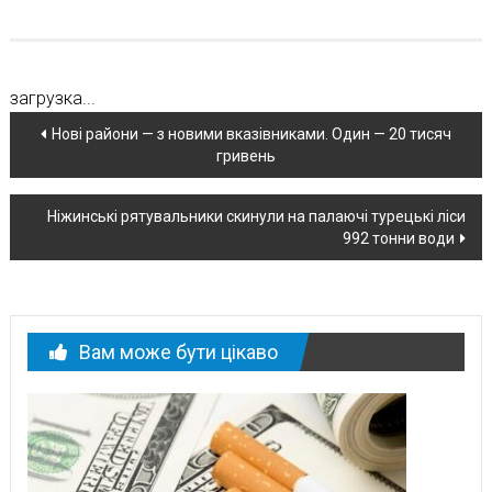
загрузка...
Навігація
Нові райони — з новими вказівниками. Один — 20 тисяч
гривень
по
новині
Ніжинські рятувальники скинули на палаючі турецькі ліси
992 тонни води
Вам може бути цікаво