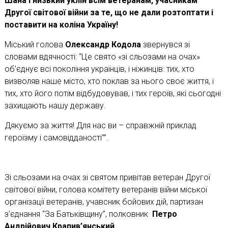
Шана і низький уклін всім ветеранам, учасникам
Другої світової війни за те, що не дали розтоптати і
поставити на коліна Україну!
Міський голова
Олександр Кодола
звернувся зі
словами вдячності: “Це свято «зі сльозами на очах»
об’єднує всі покоління українців, і ніжинців: тих, хто
визволяв наше місто, хто поклав за нього своє життя, і
тих, хто його потім відбудовував, і тих героїв, які сьогодні
захищають нашу державу.
Дякуємо за життя! Для нас ви – справжній приклад
героїзму і самовідданості””.
Зі сльозами на очах зі святом привітав ветеран Другої
світової війни, голова комітету ветеранів війни міської
організації ветеранів, учавсник бойових дій, партизан
з’єднання “За Батьківщину”, полковник
Петро
Андрійович Крапив’янський.