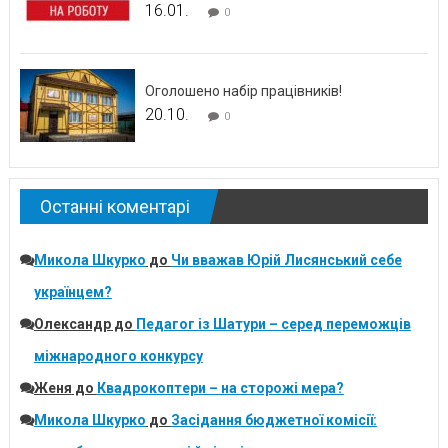
16.01.
0
Оголошено набір працівників!
20.10.
0
Останні коментарі
Микола Шкурко
до
Чи вважав Юрій Лисянський себе
українцем?
Олександр
до
Педагог із Шатури – серед переможців
міжнародного конкурсу
Женя
до
Квадрокоптери – на сторожі мера?
Микола Шкурко
до
Засідання бюджетної комісії: