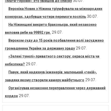
30.07.
«Мати-героїня»: хто увійшов до списку
Вероніка Новик з Ніжина тріумфувала на міжнародних
30.07.
конкурсах, здобувши чотири перемоги поспіль
На Ніжинщині викрито браконьєра, який незаконно
29.07.
виловив риби на 99892 грн.
Вироком суду до 15 років позбавлення волі засуджено
29.07.
громадянина України за державну зраду
«Зелені тунелі» приватного сектору: окраса міста чи
29.07.
небезпека?
Павук, який надихнув інженерів: маленький «геній»,
29.07.
завдяки якому створили камеру майбутнього
Організував незаконне переправлення через державний
29.07.
кордон