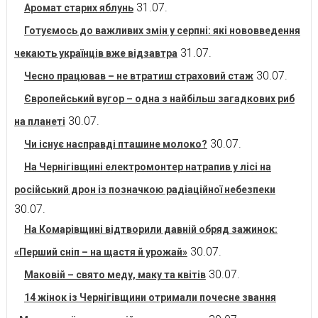
31.07.
Аромат старих яблунь
Готуємось до важливих змін у серпні: які нововведення
31.07.
чекають українців вже відзавтра
30.07.
Чесно працював – не втратиш страховий стаж
Європейський вугор – одна з найбільш загадкових риб
30.07.
на планеті
30.07.
Чи існує насправді пташине молоко?
На Чернігівщині електромонтер натрапив у лісі на
російський дрон із позначкою радіаційної небезпеки
30.07.
На Комарівщині відтворили давній обряд зажинок:
30.07.
«Перший сніп – на щастя й урожай»
30.07.
Маковій – свято меду, маку та квітів
14 жінок із Чернігівщини отримали почесне звання