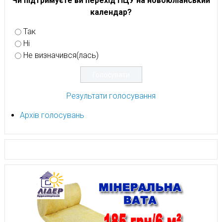
Чи підтримуєте ви перехід ПЦУ на новоюліанський
календар?
Так
Ні
Не визначився(лась)
Результати голосування
Архів голосувань