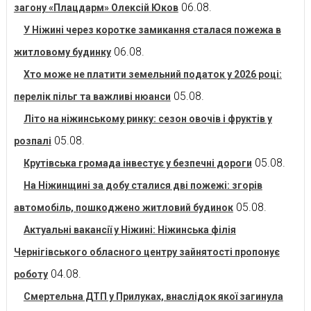
06.08.
загону «Плацдарм» Олексій Юков
У Ніжині через коротке замикання сталася пожежа в
06.08.
житловому будинку
Хто може не платити земельний податок у 2026 році:
05.08.
перелік пільг та важливі нюанси
Літо на ніжинському ринку: сезон овочів і фруктів у
05.08.
розпалі
05.08.
Крутівська громада інвестує у безпечні дороги
На Ніжинщині за добу сталися дві пожежі: згорів
05.08.
автомобіль, пошкоджено житловий будинок
Актуальні вакансії у Ніжині: Ніжинська філія
Чернігівського обласного центру зайнятості пропонує
04.08.
роботу
Смертельна ДТП у Прилуках, внаслідок якої загинула