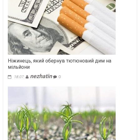
Ніжинець, який обернув тютюновий дим на
мільйони
nezhatin
18.07.
0