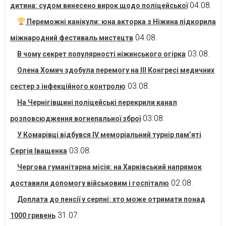
04.08.
дитина: судом винесено вирок щодо поліцейської
Переможні канікули: юна акторка з Ніжина підкорила
04.08.
міжнародний фестиваль мистецтв
03.08.
В чому секрет популярності ніжинського огірка
Олена Хомич здобула перемогу на ІІІ Конгресі медичних
03.08.
сестер з інфекційного контролю
На Чернігівщині поліцейські перекрили канал
03.08.
розповсюдження вогнепальної зброї
У Комарівці відбувся IV меморіальний турнір пам’яті
03.08.
Сергія Іващенка
Чергова гуманітарна місія: на Харківський напрямок
02.08.
доставили допомогу військовим і госпіталю
Доплата до пенсії у серпні: хто може отримати понад
31.07.
1000 гривень