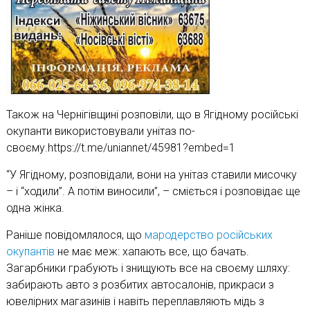
Також на Чернігівщині розповіли, що в Ягідному російські
окупанти використовували унітаз по-
своєму.https://t.me/uniannet/45981?embed=1
“У Ягідному, розповідали, вони на унітаз ставили мисочку
– і “ходили”. А потім виносили”, – сміється і розповідає ще
одна жінка.
Раніше повідомлялося, що
мародерство російських
окупантів
не має меж: хапають все, що бачать.
Загарбники грабують і знищують все на своєму шляху:
забирають авто з розбитих автосалонів, прикраси з
ювелірних магазинів і навіть переплавляють мідь з