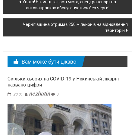
Навігація
Увага! Ніжинці та гості міста, спецтранспорт на
автозаправках обслуговується без черги!
по
новині
Чернігівщина отримає 250 мільйонів на відновлення
територій
Вам може бути цікаво
Скільки хворих на COVID-19 у Ніжинській лікарні:
названо цифри
nezhatin
20.01.
0