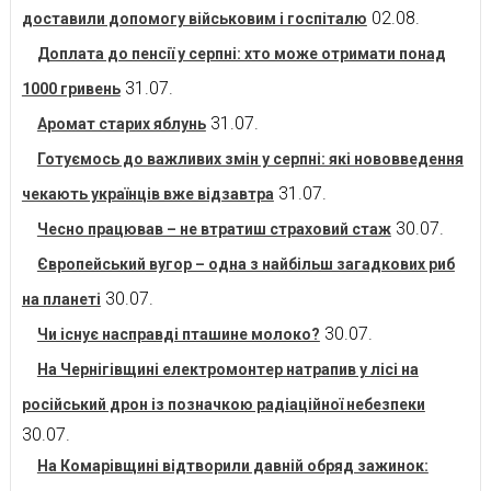
02.08.
доставили допомогу військовим і госпіталю
Доплата до пенсії у серпні: хто може отримати понад
31.07.
1000 гривень
31.07.
Аромат старих яблунь
Готуємось до важливих змін у серпні: які нововведення
31.07.
чекають українців вже відзавтра
30.07.
Чесно працював – не втратиш страховий стаж
Європейський вугор – одна з найбільш загадкових риб
30.07.
на планеті
30.07.
Чи існує насправді пташине молоко?
На Чернігівщині електромонтер натрапив у лісі на
російський дрон із позначкою радіаційної небезпеки
30.07.
На Комарівщині відтворили давній обряд зажинок: