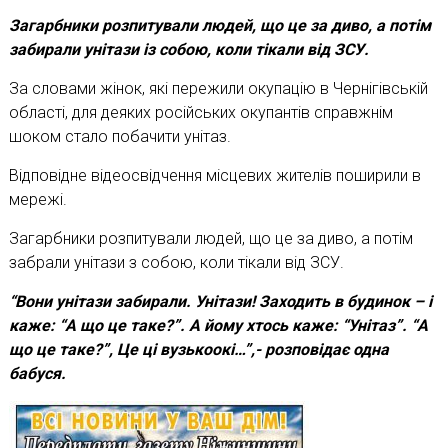
Загарбники розпитували людей, що це за диво, а потім
забирали унітази із собою, коли тікали від ЗСУ.
За словами жінок, які пережили окупацію в Чернігівській
області, для деяких російських окупантів справжнім
шоком стало побачити унітаз.
Відповідне відеосвідчення місцевих жителів поширили в
мережі.
Загарбники розпитували людей, що це за диво, а потім
забрали унітази з собою, коли тікали від ЗСУ.
“Вони унітази забирали. Унітази! Заходить в будинок – і
каже: “А що це таке?”. А йому хтось каже: “Унітаз”. “А
що це таке?”, Це ці вузькоокі…”,- розповідає одна
бабуся.