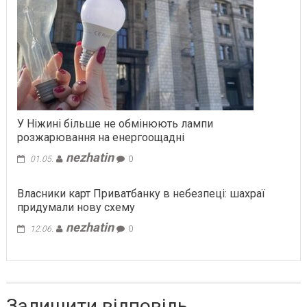
У Ніжині більше не обмінюють лампи
розжарювання на енергоощадні
nezhatin
01.05.
0
Власники карт Приватбанку в небезпеці: шахраї
придумали нову схему
nezhatin
12.06.
0
Залишити відповідь