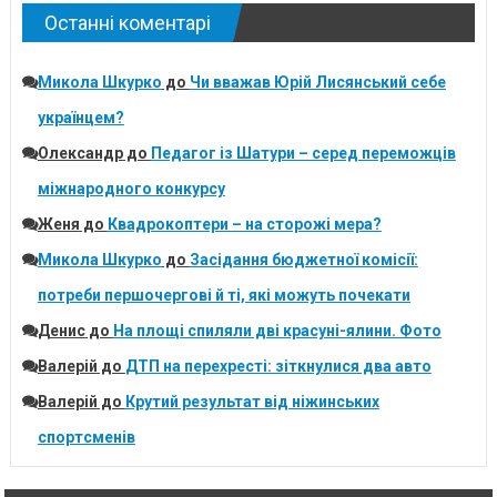
Останні коментарі
Микола Шкурко
до
Чи вважав Юрій Лисянський себе
українцем?
Олександр
до
Педагог із Шатури – серед переможців
міжнародного конкурсу
Женя
до
Квадрокоптери – на сторожі мера?
Микола Шкурко
до
Засідання бюджетної комісії:
потреби першочергові й ті, які можуть почекати
Денис
до
На площі спиляли дві красуні-ялини. Фото
Валерій
до
ДТП на перехресті: зіткнулися два авто
Валерій
до
Крутий результат від ніжинських
спортсменів