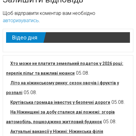
Щоб відправити коментар вам необхідно
авторизуватись
.
Відео дня
Хто може не платити земельний податок у 2026 році:
05.08.
перелік пільг та важливі нюанси
Літо на ніжинському ринку: сезон овочів і фруктів у
05.08.
розпалі
05.08.
Крутівська громада інвестує у безпечні дороги
На Ніжинщині за добу сталися дві пожежі: згорів
05.08.
автомобіль, пошкоджено житловий будинок
Актуальні вакансії у Ніжині: Ніжинська філія