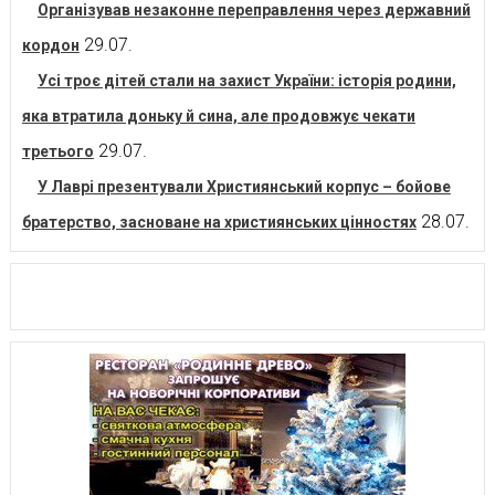
Організував незаконне переправлення через державний
29.07.
кордон
Усі троє дітей стали на захист України: історія родини,
яка втратила доньку й сина, але продовжує чекати
29.07.
третього
У Лаврі презентували Християнський корпус – бойове
28.07.
братерство, засноване на християнських цінностях