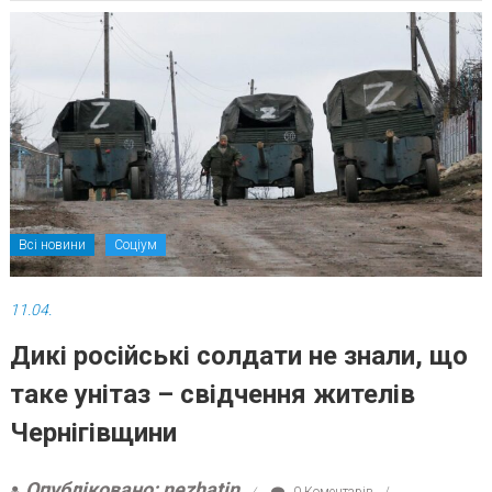
Всі новини
Соціум
11.04.
Дикі російські солдати не знали, що
таке унітаз – свідчення жителів
Чернігівщини
Опубліковано: nezhatin
0 Коментарів