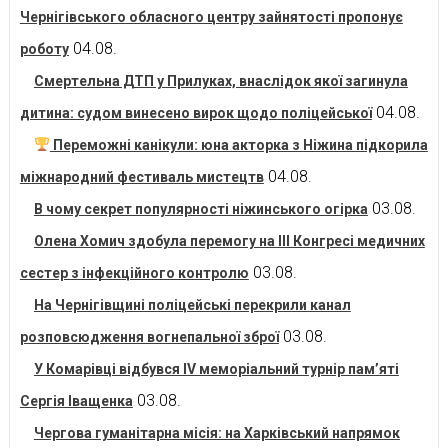
Чернігівського обласного центру зайнятості пропонує
04.08.
роботу
Смертельна ДТП у Прилуках, внаслідок якої загинула
04.08.
дитина: судом винесено вирок щодо поліцейської
Переможні канікули: юна акторка з Ніжина підкорила
04.08.
міжнародний фестиваль мистецтв
03.08.
В чому секрет популярності ніжинського огірка
Олена Хомич здобула перемогу на ІІІ Конгресі медичних
03.08.
сестер з інфекційного контролю
На Чернігівщині поліцейські перекрили канал
03.08.
розповсюдження вогнепальної зброї
У Комарівці відбувся IV меморіальний турнір пам’яті
03.08.
Сергія Іващенка
Чергова гуманітарна місія: на Харківський напрямок