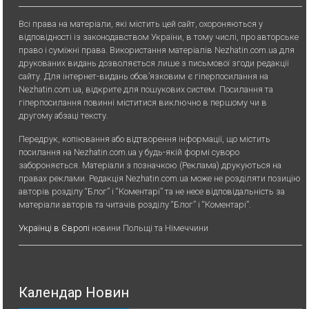
Всі права на матеріали, які містить цей сайт, охороняються у
відповідності із законодавством України, в тому числі, про авторське
право і суміжні права. Використання матерiалiв Nezhatin.com.ua для
друкованих видань дозволяється лише з письмової згоди редакції
сайту. Для iнтернет-видань обов’язковим є гiперпосилання на
Nezhatin.com.ua, відкрите для пошукових систем. Посилання та
гіперпосилання повинні міститися виключно в першому чи в
другому абзаці тексту.
Передрук, копiювання або вiдтворення iнформацiї, що мiстить
посилання на Nezhatin.com.ua у будь-якiй формi суворо
забороняється. Матеріали з позначкою (Реклама) друкуються на
правах реклами. Редакція Nezhatin.com.ua може не розділяти позицію
авторів розділу “Блог” і “Коментарі” та не несе відповідальність за
матеріали авторів та читачів розділу “Блог” і “Коментарі”.
Українці в Європі
новини Польщі та Німеччини
Календар Новин