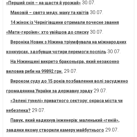
30.07.
«Перший сніп – на щастя й урожай»
30.07.
Маковій – свято меду, маку та квітів
14 жінок із Чернігівщини отримали почесне звання
30.07.
«Мати-героїня»: хто увійшов до списку
Вероніка Новик з Ніжина тріумфувала на міжнародних
30.07.
конкурсах, здобувши чотири перемоги поспіль
На Ніжинщині викрито браконьєра, який незаконно
29.07.
виловив риби на 99892 грн.
Вироком суду до 15 років позбавлення волі засуджено
29.07.
громадянина України за державну зраду
«Зелені тунелі» приватного сектору: окраса міста чи
29.07.
небезпека?
Павук, який надихнув інженерів: маленький «геній»,
29.07.
завдяки якому створили камеру майбутнього