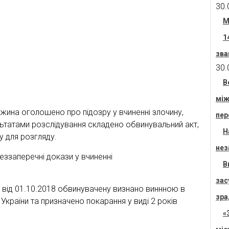
30.
М
1
зва
30.
В
між
іжина оголошено про підозру у вчиненні злочину,
пер
льтатами розслідування складено обвинувальний акт,
Н
у для розгляду.
нез
ззаперечні докази у вчиненні
В
зас
від 01.10.2018 обвинувачену визнано виннною в
зра
України та призначено покарання у виді 2 років
«