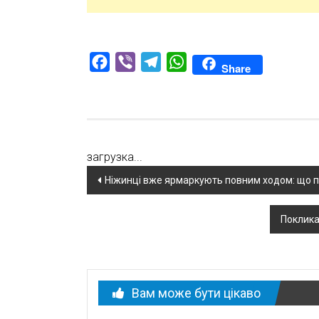
Facebook
Viber
Telegram
WhatsApp
Share
загрузка...
Навігація
Ніжинці вже ярмаркують повним ходом: що п
по
Поклика
новині
Вам може бути цікаво