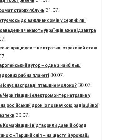
31.07.
ад 1000 гривень
31.07.
ромат старих яблунь
отуємось до важливих змін у серпні: які
овведення чекають українців вже відзавтра
07.
есно працював – не втратиш страховий стаж
07.
вропейський вугор – одна з найбільш
30.07.
адкових риб на планеті
30.07.
и існує насправді пташине молоко?
а Чернігівщині електромонтер натрапив у
і на російський дрон із позначкою радіаційної
30.07.
езпеки
а Комарівщині відтворили давній обряд
инок: «Перший сніп – на щастя й урожай»