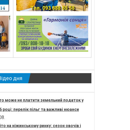
Відео дня
то може не платити земельний податок у
6 році: перелік пільг та важливі нюанси
08.
іто на ніжинському ринку: сезон овочів і