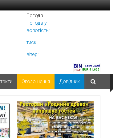
Погода
Погода у
Ніжині
вологість:
тиск:
вітер:
такти
Оголошення
Довідник