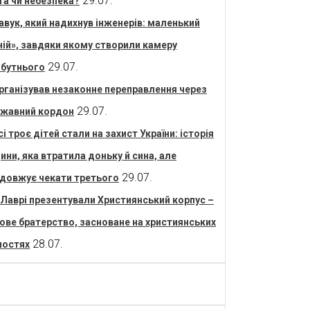
29.07.
та чи небезпека?
авук, який надихнув інженерів: маленький
ній», завдяки якому створили камеру
29.07.
бутнього
рганізував незаконне переправлення через
29.07.
жавний кордон
сі троє дітей стали на захист України: історія
ини, яка втратила доньку й сина, але
29.07.
довжує чекати третього
 Лаврі презентували Християнський корпус –
ове братерство, засноване на християнських
28.07.
ностях