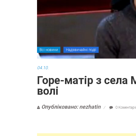
Всі новини
Надзвичайні події
04.10.
Горе-матір з села
волі
Опубліковано: nezhatin
0 Коментарі