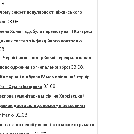
08.
 чому секрет популярності ніжинського
03.08.
рка
лена Хомич здобула перемогу на ІІІ Конгресі
ичних сестер з інфекційного контролю
08.
а Чернігівщині поліцейські перекрили канал
03.08.
повсюдження вогнепальної зброї
 Комарівці відбувся IV меморіальний турнір
03.08.
’яті Сергія Іващенка
ергова гуманітарна місія: на Харківський
рямок доставили допомогу військовим і
02.08.
піталю
оплата до пенсії у серпні: хто може отримати