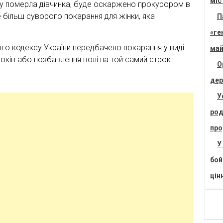
міс
яку померла дівчинка, буде оскаржено прокурором в
 більш суворого покарання для жінки, яка
П
«ге
ого кодексу України передбачено покарання у виді
май
років або позбавлення волі на той самий строк.
О
дер
У
род
про
У
бой
цін