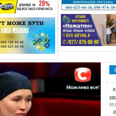
Х
202
05.
Л