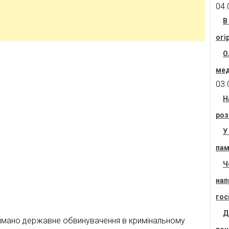
04.
В
огі
О
мед
03.
Н
роз
У
пам
Ч
нап
гос
Д
имано державне обвинувачення в кримінальному