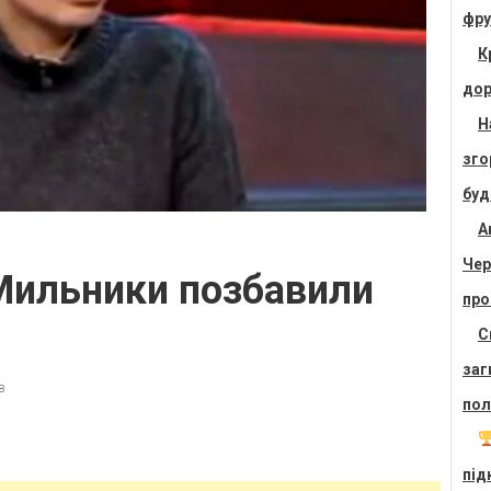
фру
К
дор
Н
зго
буд
А
Чер
 Мильники позбавили
про
С
заг
в
пол
під