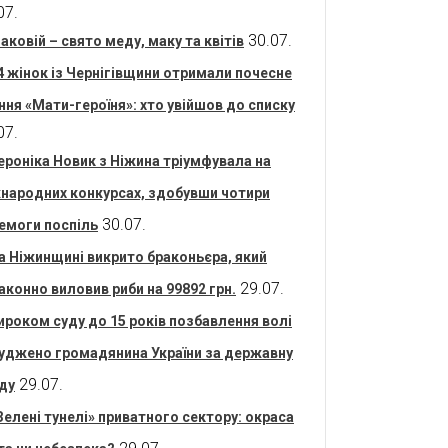
07.
30.07.
аковій – свято меду, маку та квітів
4 жінок із Чернігівщини отримали почесне
ння «Мати-героїня»: хто увійшов до списку
07.
ероніка Новик з Ніжина тріумфувала на
народних конкурсах, здобувши чотири
30.07.
емоги поспіль
а Ніжинщині викрито браконьєра, який
29.07.
аконно виловив риби на 99892 грн.
ироком суду до 15 років позбавлення волі
уджено громадянина України за державну
29.07.
ду
Зелені тунелі» приватного сектору: окраса