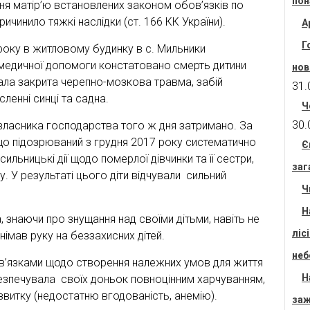
пон
ня матір’ю встановлених законом обов’язків по
ичинило тяжкі наслідки (ст. 166 КК України).
А
Г
року в житловому будинку в с. Мильники
едичної допомоги констатовано смерть дитини
нов
ала закрита черепно-мозкова травма, забій
31.
сленні синці та садна.
Ч
30.
власника господарства того ж дня затримано. За
що підозрюваний з грудня 2017 року систематично
Є
льницькі дії щодо померлої дівчинки та її сестри,
заг
. У результаті цього діти відчували сильний
Ч
Н
, знаючи про знущання над своїми дітьми, навіть не
ліс
днімав руку на беззахисних дітей.
неб
ов’язками щодо створення належних умов для життя
Н
абезпечувала своїх доньок повноцінним харчуванням,
звитку (недостатню вгодованість, анемію).
заж