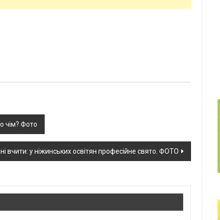
о чім? Фото
ні вчити: у ніжинських освітян професійне свято. ФОТО