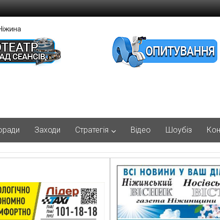
Ніжина
оради
Заходи
Стратегія
Відео
Шоубіз
Кон