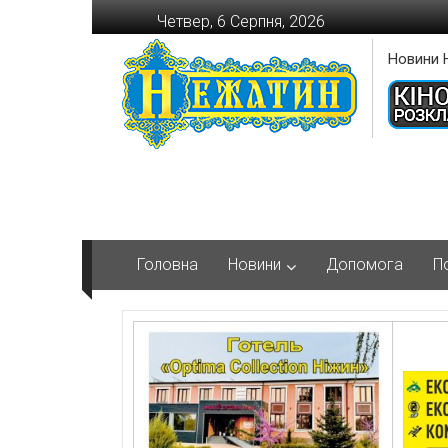
Перейти
Четвер, 6 Серпня, 2026
до
вмісту
Новини 
Головна
Новини
Допомога
П