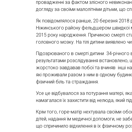
провадженні за фактом злісного невиконан
догляду за своїми малолітніми дітьми, що спр
Як повідомлялося раніше, 20 березня 2018 
Ніжинського району фельдшером швидкої м
2015 року народження. Причиною смерті ст
головного мозку. На тілі дитини виявлено чи
Підозрюваного в смерті дитини 34-річного 
результатами розслідування встановлено, 
жорстоко завдавав побої та вчиняв інші наси
які проживали разом з ним в одному будинку
фізичний біль та страждання.
Усе це відбувалося за потурання матері, яка
намагалася їх захистити від нелюда, який пі
Крім того, горе-матір нехтувала своїми об
дітей, надання їм медичної допомоги, не з
що спричинило відхилення в їх фізичному ро