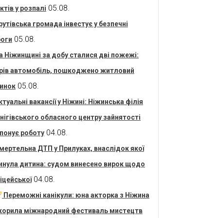
05.08.
ктів у розпалі
рутівська громада інвестує у безпечні
05.08.
оги
а Ніжинщині за добу сталися дві пожежі:
рів автомобіль, пошкоджено житловий
05.08.
инок
ктуальні вакансії у Ніжині: Ніжинська філія
нігівського обласного центру зайнятості
04.08.
понує роботу
мертельна ДТП у Прилуках, внаслідок якої
инула дитина: судом винесено вирок щодо
04.08.
іцейської
Переможні канікули: юна акторка з Ніжина
корила міжнародний фестиваль мистецтв