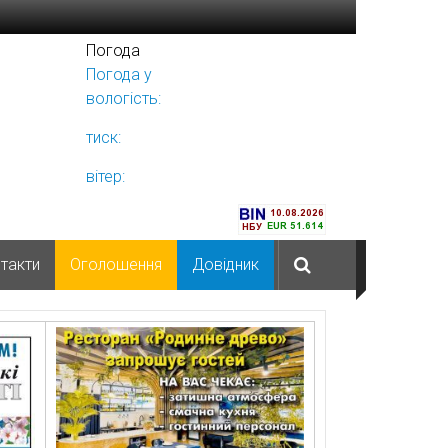
Погода
Погода у
Ніжині
вологість:
тиск:
вітер:
такти
Оголошення
Довідник