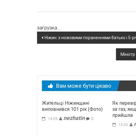
загрузка...
Навігація
Ніжин: з ножовими пораненнями батько і 5-рі
по
Міністр
новині
Вам може бути цікаво
Жительці Ніжинщині
Як переві
виповнився 101 рік (Фото)
за газ, як
прийшла
nezhatin
14.09.
0
14.05.