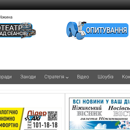
Ніжина
оради
Заходи
Стратегія
Відео
Шоубіз
Кон