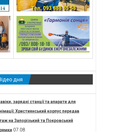
Відео дня
авіки, зарядні станції та апарати для
німації: Християнський корпус передав
таж на Запорізький та Покровський
07.08.
рямки