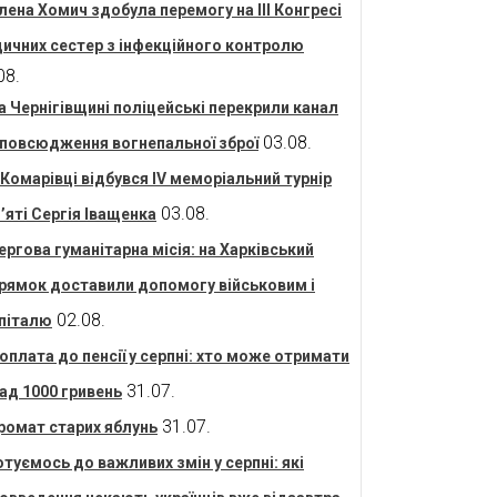
лена Хомич здобула перемогу на ІІІ Конгресі
ичних сестер з інфекційного контролю
08.
а Чернігівщині поліцейські перекрили канал
03.08.
повсюдження вогнепальної зброї
 Комарівці відбувся IV меморіальний турнір
03.08.
’яті Сергія Іващенка
ергова гуманітарна місія: на Харківський
рямок доставили допомогу військовим і
02.08.
піталю
оплата до пенсії у серпні: хто може отримати
31.07.
ад 1000 гривень
31.07.
ромат старих яблунь
отуємось до важливих змін у серпні: які