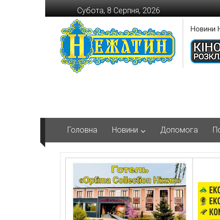
Перейти
Субота, 8 Серпня, 2026
до
вмісту
Новини 
Головна
Новини
Допомога
П