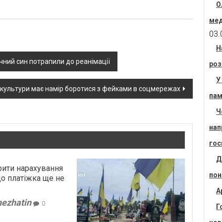
О
мед
03.
Н
чний cин потрапили до реанімації
роз
У
 культури має намір боротися з фейками в соцмережах
пам
Ч
нап
гос
Д
рити нарахування
пон
що платіжка ще не
А
nezhatin
0
Г