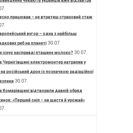
овведення чекають українців вже відзавтра
07.
есно працював – не втратиш страховий стаж
07.
вропейський вугор – одна з найбільш
30.07.
адкових риб на планеті
30.07.
и існує насправді пташине молоко?
а Чернігівщині електромонтер натрапив у
і на російський дрон із позначкою радіаційної
30.07.
езпеки
а Комарівщині відтворили давній обряд
инок: «Перший сніп – на щастя й урожай»
07.