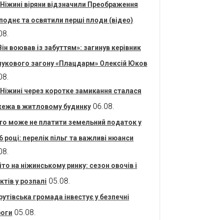
 Ніжині віряни відзначили Преображення
поднє та освятили перші плоди (відео)
08.
Він воював із забуттям»: загинув керівник
укового загону «Плацдарм» Олексій Юков
08.
 Ніжині через коротке замикання сталася
06.08.
ежа в житловому будинку
то може не платити земельний податок у
6 році: перелік пільг та важливі нюанси
08.
іто на ніжинському ринку: сезон овочів і
05.08.
ктів у розпалі
рутівська громада інвестує у безпечні
05.08.
оги