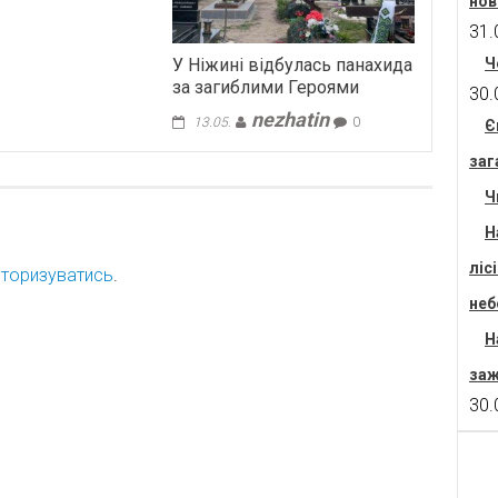
нов
31.
Ч
У Ніжині відбулась панахида
за загиблими Героями
30.
nezhatin
13.05.
0
Є
заг
Ч
Н
ліс
торизуватись
.
неб
Н
заж
30.