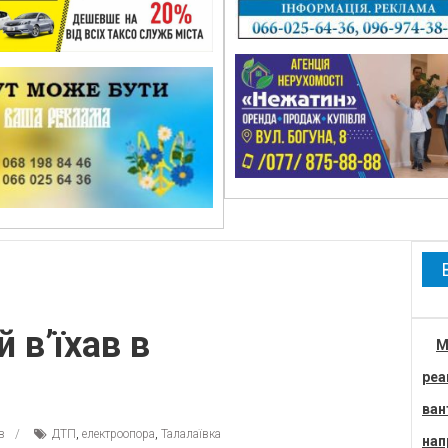
 в’їхав в
М
реа
ван
в
ДТП
,
електроопора
,
Талалаївка
нап