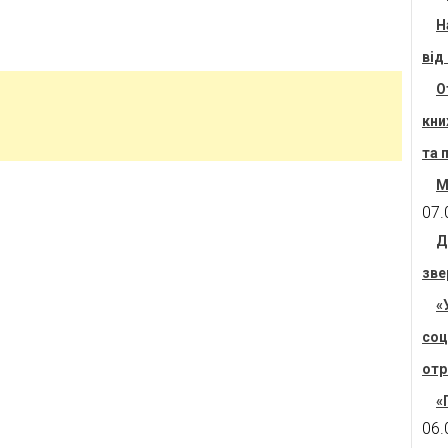
Н
від
О
кни
та 
М
07.
Д
зве
«
соц
отр
«
06.