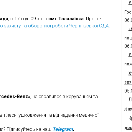
У
Гос
пада
, о 17 год. 09 хв. в
смт Талалаївка
. Про це
06.
о захисту та оборонної роботи Чернігівської ОДА
.
«
пош
06.
У
пож
Х
202
05.
rcedes-Benz»
, не справився з керуванням та
Л
фру
в тілесні ушкодження та від надання медичної
К
дор
ми? Підписуйтесь на наш
Telegram
.