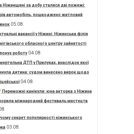
а Ніжинщині за добу сталися дві пожежі:
рів автомобіль, пошкоджено житловий
05.08.
инок
ктуальні вакансії у Ніжині: Ніжинська філія
нігівського обласного центру зайнятості
04.08.
понує роботу
мертельна ДТП у Прилуках, внаслідок якої
инула дитина: судом винесено вирок щодо
04.08.
іцейської
Переможні канікули: юна акторка з Ніжина
корила міжнародний фестиваль мистецтв
08.
 чому секрет популярності ніжинського
03.08.
рка