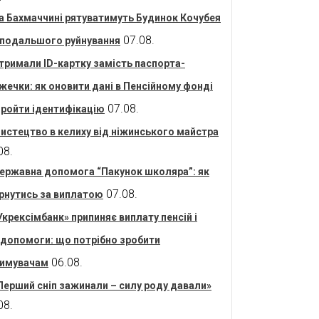
а Бахмаччині рятуватимуть Будинок Кочубея
07.08.
 подальшого руйнування
тримали ID-картку замість паспорта-
жечки: як оновити дані в Пенсійному фонді
07.08.
пройти ідентифікацію
истецтво в келиху від ніжинського майстра
08.
ержавна допомога “Пакунок школяра”: як
07.08.
рнутись за виплатою
Укрексімбанк» припиняє виплату пенсій і
допомоги: що потрібно зробити
06.08.
имувачам
Перший сніп зажинали – силу роду давали»
08.