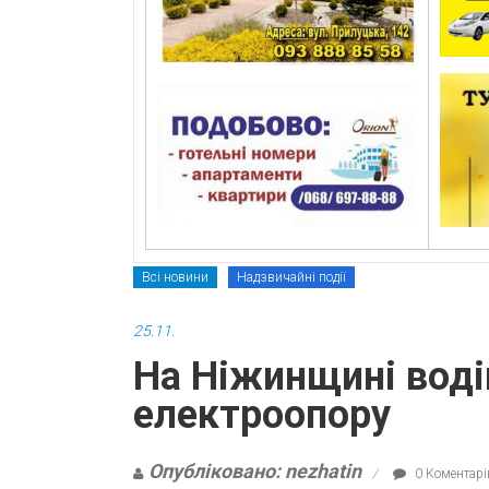
Всі новини
Надзвичайні події
25.11.
На Ніжинщині водій
електроопору
Опубліковано: nezhatin
0 Коментарі