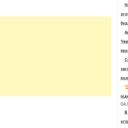
Н
зго
буд
А
Чер
про
С
заг
пол
під
04.
В
огі