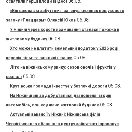
06.08.
освятили перші плоди (відео)
«Він воював із забуттям»: загинув керівник пошукового
06.08.
загону «Плацдарм» Олексій Юков
У Ніжині через коротке замикання сталася пожежа в
06.08.
житловому будинку
Хто може не платити земельний податок у 2026 році:
05.08.
перелік пільг та важливі нюанси
Літо на ніжинському ринку: сезон овочів і фруктів у
05.08.
розпалі
05.08.
Крутівська громада інвестує у безпечні дороги
На Ніжинщині за добу сталися дві пожежі: згорів
05.08.
автомобіль, пошкоджено житловий будинок
Актуальні вакансії у Ніжині: Ніжинська філія
Чернігівського обласного центру зайнятості пропонує