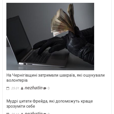
На Чернігівщині затримали шахраїв, які ошукували
волонтерів
nezhatin
25.01.
0
Мудрі цитати Фрейда, які допоможуть краще
зрозуміти себе
nezhatin