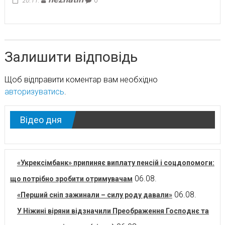
20.11.
0
Залишити відповідь
Щоб відправити коментар вам необхідно
авторизуватись
.
Відео дня
«Укрексімбанк» припиняє виплату пенсій і соцдопомоги:
06.08.
що потрібно зробити отримувачам
06.08.
«Перший сніп зажинали – силу роду давали»
У Ніжині віряни відзначили Преображення Господнє та