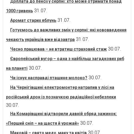
Доплата до пенсії у серпні: хто може отримати понад
31.07.
1000 гривень
31.07.
Аромат старих яблунь
Готуємось до важливих змін у серпні: які нововведення
31.07.
чекають українців вже відзавтра
30.07.
Чесно працював – не втратиш страховий стаж
Європейський вугор – одна з найбільш загадкових риб
30.07.
на планеті
30.07.
Чи існує насправді пташине молоко?
На Чернігівщині електромонтер натрапив у лісі на
російський дрон із позначкою радіаційної небезпеки
30.07.
На Комарівщині відтворили давній обряд зажинок:
30.07.
«Перший сніп – на щастя й урожай»
30.07.
Маковій – свято меду, маку та квітів