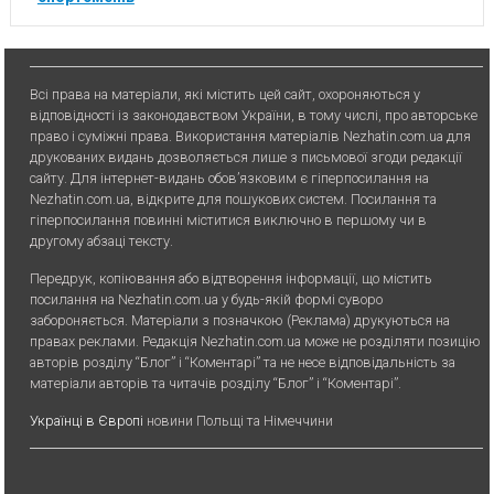
Всі права на матеріали, які містить цей сайт, охороняються у
відповідності із законодавством України, в тому числі, про авторське
право і суміжні права. Використання матерiалiв Nezhatin.com.ua для
друкованих видань дозволяється лише з письмової згоди редакції
сайту. Для iнтернет-видань обов’язковим є гiперпосилання на
Nezhatin.com.ua, відкрите для пошукових систем. Посилання та
гіперпосилання повинні міститися виключно в першому чи в
другому абзаці тексту.
Передрук, копiювання або вiдтворення iнформацiї, що мiстить
посилання на Nezhatin.com.ua у будь-якiй формi суворо
забороняється. Матеріали з позначкою (Реклама) друкуються на
правах реклами. Редакція Nezhatin.com.ua може не розділяти позицію
авторів розділу “Блог” і “Коментарі” та не несе відповідальність за
матеріали авторів та читачів розділу “Блог” і “Коментарі”.
Українці в Європі
новини Польщі та Німеччини