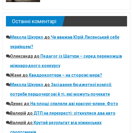
Останні коментарі
Микола Шкурко
до
Чи вважав Юрій Лисянський себе
українцем?
Олександр
до
Педагог із Шатури – серед переможців
міжнародного конкурсу
Женя
до
Квадрокоптери – на сторожі мера?
Микола Шкурко
до
Засідання бюджетної комісії:
потреби першочергові й ті, які можуть почекати
Денис
до
На площі спиляли дві красуні-ялини. Фото
Валерій
до
ДТП на перехресті: зіткнулися два авто
Валерій
до
Крутий результат від ніжинських
спортсменів