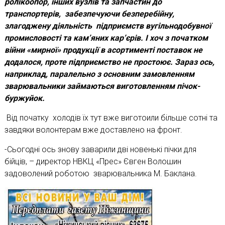
ролікоопор, інших вузлів та запчастин до
транспортерів, забезпечуючи безперебійну,
злагоджену діяльність підприємств вугільнодобувної
промисловості та кам’яних кар’єрів. І хоч з початком
війни «мирної» продукції в асортименті поставок не
додалося, проте підприємство не простоює. Зараз ось,
наприклад, паралельно з основним замовленням
зварювальники займаються виготовленням пічок-
буржуйок.
Від початку холодів їх тут вже виготоили більше сотні та
завдяки волонтерам вже доставлено на фронт.
-Сьогодні ось знову заварили дві новенькі пічки для
бійців, – директор НВКЦ «Прес» Євген Волошин
задоволений роботою зварювальника М. Баклана.