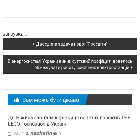
загрузка...
Навігація
Двоєдина задача нової “Просвіти”
по
В енергосистемі України виник суттєвий профіцит, довелось
новині
обмежувати роботу сонячних електростанцій
Вам може бути цікаво
До Ніжина завітала керівниця освітніх проєктів THE
LEGO Foundation в Україні
nezhatin
28.02.
0