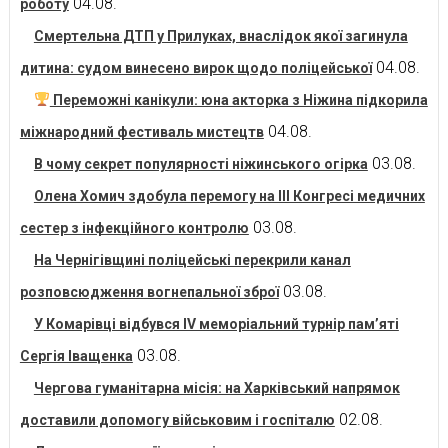
04.08.
роботу
Смертельна ДТП у Прилуках, внаслідок якої загинула
04.08.
дитина: судом винесено вирок щодо поліцейської
Переможні канікули: юна акторка з Ніжина підкорила
04.08.
міжнародний фестиваль мистецтв
03.08.
В чому секрет популярності ніжинського огірка
Олена Хомич здобула перемогу на ІІІ Конгресі медичних
03.08.
сестер з інфекційного контролю
На Чернігівщині поліцейські перекрили канал
03.08.
розповсюдження вогнепальної зброї
У Комарівці відбувся IV меморіальний турнір пам’яті
03.08.
Сергія Іващенка
Чергова гуманітарна місія: на Харківський напрямок
02.08.
доставили допомогу військовим і госпіталю