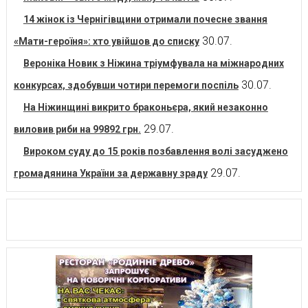
14 жінок із Чернігівщини отримали почесне звання
30.07.
«Мати-героїня»: хто увійшов до списку
Вероніка Новик з Ніжина тріумфувала на міжнародних
30.07.
конкурсах, здобувши чотири перемоги поспіль
На Ніжинщині викрито браконьєра, який незаконно
29.07.
виловив риби на 99892 грн.
Вироком суду до 15 років позбавлення волі засуджено
29.07.
громадянина України за державну зраду