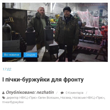
Всі новини
Соціум
17.02.
І пічки-буржуйки для фронту
Опубліковано: nezhatin
0 Коментарів
директор НВКЦ «Прес» Євген Волошин
,
Носівка
,
Носівське НВКЦ «Прес»
,
пічки-буржуйки