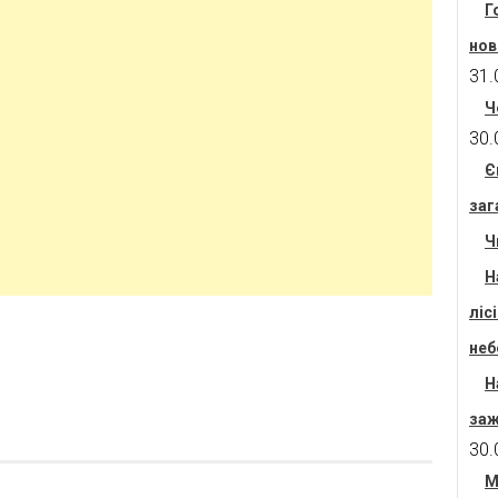
Г
нов
31.
Ч
30.
Є
заг
Ч
Н
ліс
неб
Н
заж
30.
М