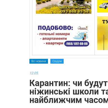
Всі новини
Соціум
12.05.
Карантин: чи буду
ніжинські школи т
найближчим часо