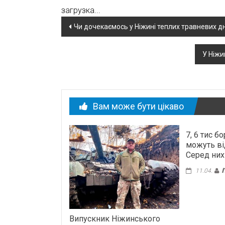
загрузка...
Навігація
Чи дочекаємось у Ніжині теплих травневих дн
по
У Ніжи
новині
Вам може бути цікаво
7, 6 тис 
можуть ві
Серед них 
11.04.
Випускник Ніжинського