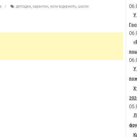
06.
в
дитсадки
,
карантин
,
коли відкриють
,
школи
У
Гос
06.
«
пош
06.
У
пож
Х
202
05.
Л
фру
К