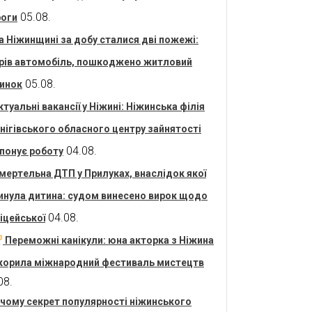
05.08.
оги
а Ніжинщині за добу сталися дві пожежі:
рів автомобіль, пошкоджено житловий
05.08.
инок
ктуальні вакансії у Ніжині: Ніжинська філія
нігівського обласного центру зайнятості
04.08.
понує роботу
мертельна ДТП у Прилуках, внаслідок якої
инула дитина: судом винесено вирок щодо
04.08.
іцейської
Переможні канікули: юна акторка з Ніжина
корила міжнародний фестиваль мистецтв
08.
 чому секрет популярності ніжинського