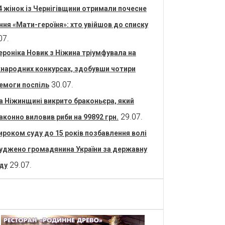
4 жінок із Чернігівщини отримали почесне
ння «Мати-героїня»: хто увійшов до списку
07.
ероніка Новик з Ніжина тріумфувала на
народних конкурсах, здобувши чотири
30.07.
емоги поспіль
а Ніжинщині викрито браконьєра, який
29.07.
аконно виловив риби на 99892 грн.
ироком суду до 15 років позбавлення волі
уджено громадянина України за державну
29.07.
ду