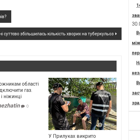
1
зва
ів?
30.
В
ні суттєво збільшилась кількість хворих на туберкульоз
між
пер
Н
нез
В
боржникам області
дключити газ.
зас
і ніжинці
зра
nezhatin
0
У Прилуках викрито