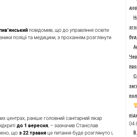
дор
Н
зго
пив’янський
повідомив, що до управління освіти
вники поліції та медицини, з проханням розглянути
буд
А
Чер
про
С
заг
пол
під
х центрах, раніше головний санітарний лікар
04.
відкриті
до 1 вересня
, – зазначив Станіслав
лено, що
з 22 травня
це питання буде розглянуто і,
В