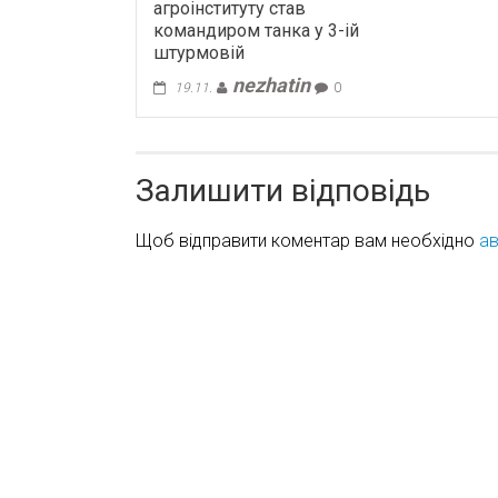
агроінституту став
командиром танка у 3-ій
штурмовій
nezhatin
19.11.
0
Залишити відповідь
Щоб відправити коментар вам необхідно
ав