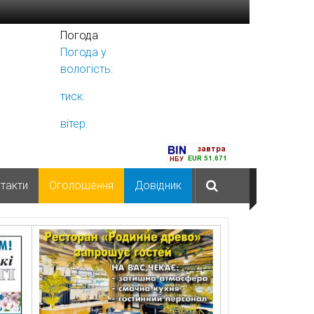
Погода
Погода у
Ніжині
вологість:
тиск:
вітер:
такти
Оголошення
Довідник