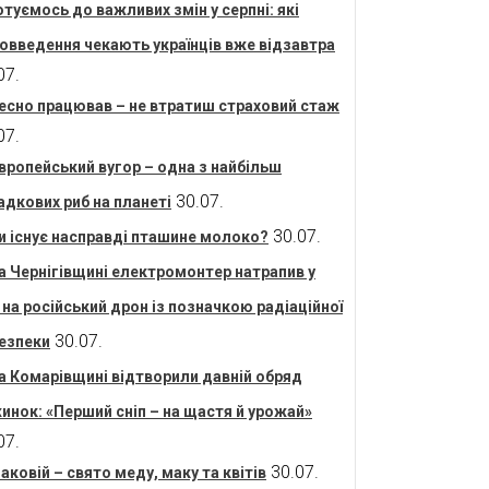
отуємось до важливих змін у серпні: які
овведення чекають українців вже відзавтра
07.
есно працював – не втратиш страховий стаж
07.
вропейський вугор – одна з найбільш
30.07.
адкових риб на планеті
30.07.
и існує насправді пташине молоко?
а Чернігівщині електромонтер натрапив у
і на російський дрон із позначкою радіаційної
30.07.
езпеки
а Комарівщині відтворили давній обряд
инок: «Перший сніп – на щастя й урожай»
07.
30.07.
аковій – свято меду, маку та квітів