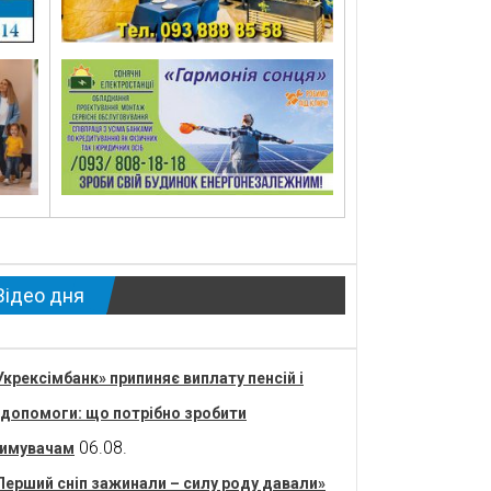
Відео дня
Укрексімбанк» припиняє виплату пенсій і
допомоги: що потрібно зробити
06.08.
имувачам
Перший сніп зажинали – силу роду давали»