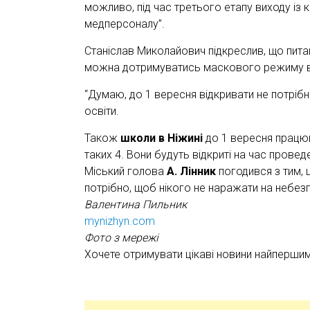
можливо, під час третього етапу виходу із к
медперсоналу”.
Станіслав Миколайович підкреслив, що пита
можна дотримуватись маскового режиму в 
“Думаю, до 1 вересня відкривати не потріб
освіти.
Також
школи в Ніжині
до 1 вересня працюва
таких 4. Вони будуть відкриті на час провед
Міський голова
А. Лінник
погодився з тим, 
потрібно, щоб нікого не наражати на небезп
Валентина Пильник
mynizhyn.com
Фото з мережі
Хочете отримувати цікаві новини найперши