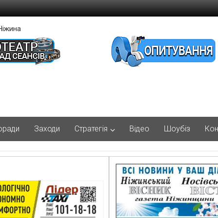
Ніжина
оради
Заходи
Стратегія
Відео
Шоубіз
Кон