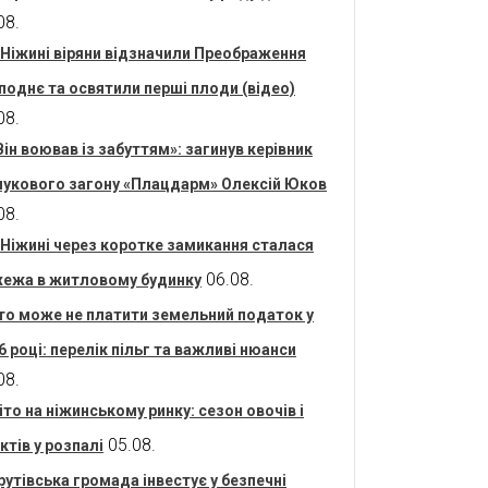
08.
 Ніжині віряни відзначили Преображення
поднє та освятили перші плоди (відео)
08.
Він воював із забуттям»: загинув керівник
укового загону «Плацдарм» Олексій Юков
08.
 Ніжині через коротке замикання сталася
06.08.
ежа в житловому будинку
то може не платити земельний податок у
6 році: перелік пільг та важливі нюанси
08.
іто на ніжинському ринку: сезон овочів і
05.08.
ктів у розпалі
рутівська громада інвестує у безпечні