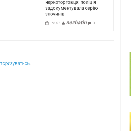
наркоторговця: поліція
задокументувала серію
злочинів
nezhatin
16.07.
0
торизуватись
.