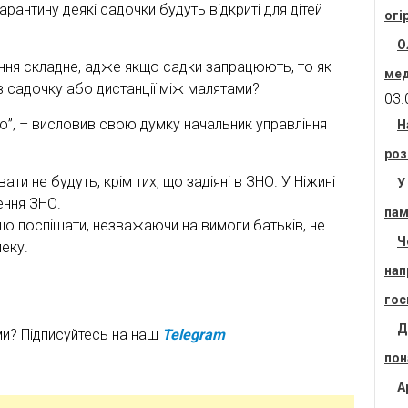
арантину деякі садочки будуть відкриті для дітей
огі
О
ння складне, адже якщо садки запрацюють, то як
мед
садочку або дистанції між малятами?
03.
но”, – висловив свою думку начальник управління
Н
роз
ти не будуть, крім тих, що задіяні в ЗНО. У Ніжині
У
ення ЗНО.
пам
що поспішати, незважаючи на вимоги батьків, не
Ч
еку.
нап
гос
Д
ми? Підписуйтесь на наш
Telegram
пон
А