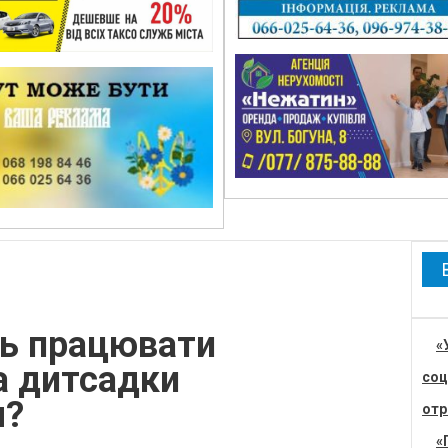
ть працювати
«
а дитсадки
соц
м?
отр
«