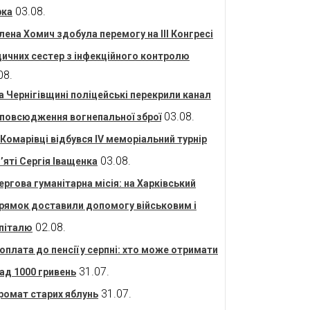
03.08.
рка
лена Хомич здобула перемогу на ІІІ Конгресі
ичних сестер з інфекційного контролю
08.
а Чернігівщині поліцейські перекрили канал
03.08.
повсюдження вогнепальної зброї
 Комарівці відбувся IV меморіальний турнір
03.08.
’яті Сергія Іващенка
ергова гуманітарна місія: на Харківський
рямок доставили допомогу військовим і
02.08.
піталю
оплата до пенсії у серпні: хто може отримати
31.07.
ад 1000 гривень
31.07.
ромат старих яблунь