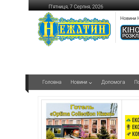
Перейти
П’ятниця, 7 Серпня, 2026
до
вмісту
Новини 
Головна
Новини
Допомога
П