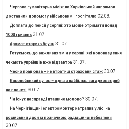
Чергова гуманітарна місія: на Харківський напрямок
02.08.
доставили допомогу військовим і госпіталю
Доплата до пенсії у серпні: хто може отримати понад
31.07.
1000 гривень
31.07.
Аромат старих яблунь
Готуємось до важливих змін у серпні: які нововведення
31.07.
чекають українців вже відзавтра
30.07.
Чесно працював – не втратиш страховий стаж
Європейський вугор – одна з найбільш загадкових риб
30.07.
на планеті
30.07.
Чи існує насправді пташине молоко?
На Чернігівщині електромонтер натрапив у лісі на
російський дрон із позначкою радіаційної небезпеки
30.07.