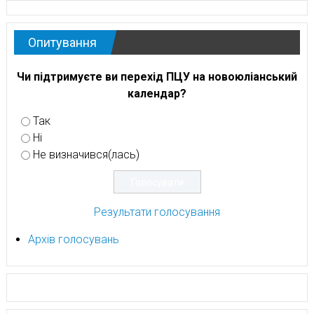
Опитування
Чи підтримуєте ви перехід ПЦУ на новоюліанський
календар?
Так
Ні
Не визначився(лась)
Результати голосування
Архів голосувань