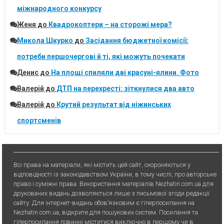
міжнародного конкурсу
Женя
до
Квадрокоптери – на сторожі мера?
Микола Шкурко
до
Засідання бюджетної комісії:
потреби першочергові й ті, які можуть почекати
Денис
до
На площі спиляли дві красуні-ялини. Фото
Валерій
до
ДТП на перехресті: зіткнулися два авто
Валерій
до
Крутий результат від ніжинських
спортсменів
Всі права на матеріали, які містить цей сайт, охороняються у
відповідності із законодавством України, в тому числі, про авторське
право і суміжні права. Використання матерiалiв Nezhatin.com.ua для
друкованих видань дозволяється лише з письмової згоди редакції
сайту. Для iнтернет-видань обов’язковим є гiперпосилання на
Nezhatin.com.ua, відкрите для пошукових систем. Посилання та
гіперпосилання повинні міститися виключно в першому чи в