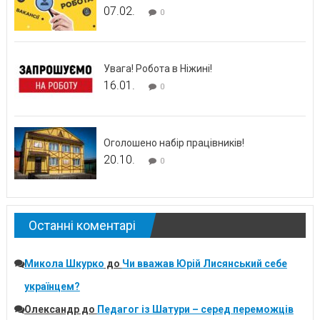
07.02.
0
Увага! Робота в Ніжині!
16.01.
0
Оголошено набір працівників!
20.10.
0
Останні коментарі
Микола Шкурко
до
Чи вважав Юрій Лисянський себе
українцем?
Олександр
до
Педагог із Шатури – серед переможців