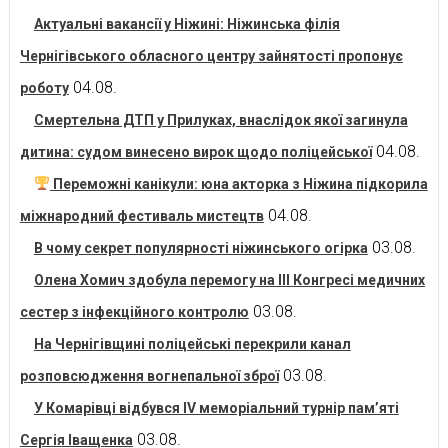
Актуальні вакансії у Ніжині: Ніжинська філія
Чернігівського обласного центру зайнятості пропонує
04.08.
роботу
Смертельна ДТП у Прилуках, внаслідок якої загинула
04.08.
дитина: судом винесено вирок щодо поліцейської
Переможні канікули: юна акторка з Ніжина підкорила
04.08.
міжнародний фестиваль мистецтв
03.08.
В чому секрет популярності ніжинського огірка
Олена Хомич здобула перемогу на ІІІ Конгресі медичних
03.08.
сестер з інфекційного контролю
На Чернігівщині поліцейські перекрили канал
03.08.
розповсюдження вогнепальної зброї
У Комарівці відбувся IV меморіальний турнір пам’яті
03.08.
Сергія Іващенка