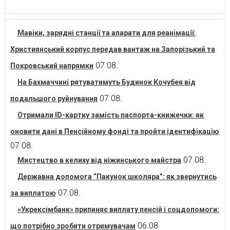
Мавіки, зарядні станції та апарати для реанімації:
Християнський корпус передав вантаж на Запорізький та
07.08.
Покровський напрямки
На Бахмаччині рятуватимуть Будинок Кочубея від
07.08.
подальшого руйнування
Отримали ID-картку замість паспорта-книжечки: як
оновити дані в Пенсійному фонді та пройти ідентифікацію
07.08.
07.08.
Мистецтво в келиху від ніжинського майстра
Державна допомога “Пакунок школяра”: як звернутись
07.08.
за виплатою
«Укрексімбанк» припиняє виплату пенсій і соцдопомоги:
06.08.
що потрібно зробити отримувачам