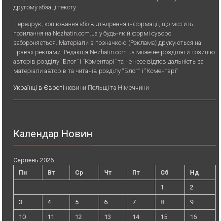
другому абзаці тексту.
Передрук, копiювання або вiдтворення iнформацiї, що мiстить
посилання на Nezhatin.com.ua у будь-якiй формi суворо
забороняється. Матеріали з позначкою (Реклама) друкуються на
правах реклами. Редакція Nezhatin.com.ua може не розділяти позицію
авторів розділу “Блог” і “Коментарі” та не несе відповідальність за
матеріали авторів та читачів розділу “Блог” і “Коментарі”.
Українці в Європі
новини Польщі та Німеччини
Календар Новин
Серпень 2026
Пн
Вт
Ср
Чт
Пт
Сб
Нд
1
2
3
4
5
6
7
8
9
10
11
12
13
14
15
16