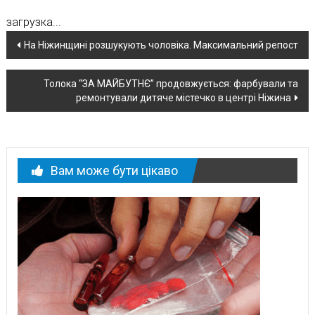
загрузка...
Навігація
На Ніжинщині розшукують чоловіка. Максимальний репост
по
Толока “ЗА МАЙБУТНЄ” продовжується: фарбували та
новині
ремонтували дитяче містечко в центрі Ніжина
Вам може бути цікаво