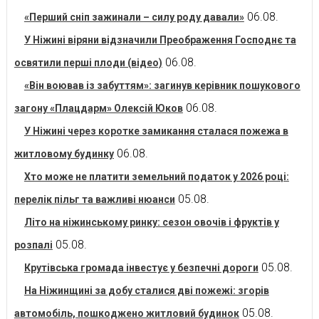
06.08.
«Перший сніп зажинали – силу роду давали»
У Ніжині віряни відзначили Преображення Господнє та
06.08.
освятили перші плоди (відео)
«Він воював із забуттям»: загинув керівник пошукового
06.08.
загону «Плацдарм» Олексій Юков
У Ніжині через коротке замикання сталася пожежа в
06.08.
житловому будинку
Хто може не платити земельний податок у 2026 році:
05.08.
перелік пільг та важливі нюанси
Літо на ніжинському ринку: сезон овочів і фруктів у
05.08.
розпалі
05.08.
Крутівська громада інвестує у безпечні дороги
На Ніжинщині за добу сталися дві пожежі: згорів
05.08.
автомобіль, пошкоджено житловий будинок