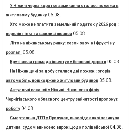
У Ніжині через коротке замикання сталася пожежа в
06.08.
житловому будинку
Хто може не платити земельний податок у 2026 році:
05.08.
перелік пільг та важливі нюанси
Літо на ніжинському ринку: сезон овочів і фруктів у
05.08.
розпалі
05.08.
Крутівська громада інвестує у безпечні дороги
На Ніжинщині за добу сталися дві пожежі: згорів
05.08.
автомобіль, пошкоджено житловий будинок
Актуальні вакансії у Ніжині: Ніжинська філія
Чернігівського обласного центру зайнятості пропонує
04.08.
роботу
Смертельна ДТП у Прилуках, внаслідок якої загинула
04.08.
дитина: судом винесено вирок щодо поліцейської