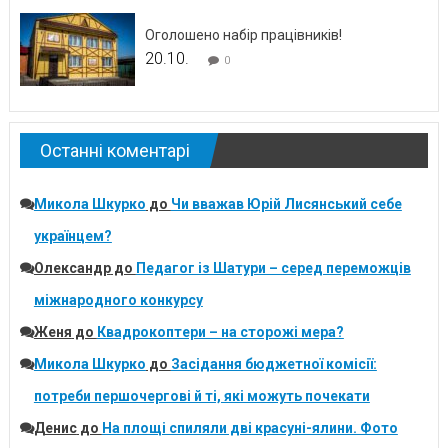
Оголошено набір працівників!
20.10.
0
Останні коментарі
Микола Шкурко
до
Чи вважав Юрій Лисянський себе
українцем?
Олександр
до
Педагог із Шатури – серед переможців
міжнародного конкурсу
Женя
до
Квадрокоптери – на сторожі мера?
Микола Шкурко
до
Засідання бюджетної комісії:
потреби першочергові й ті, які можуть почекати
Денис
до
На площі спиляли дві красуні-ялини. Фото