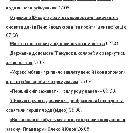
07.08.
подальшого руйнування
Отримали ID-картку замість паспорта-книжечки: як
оновити дані в Пенсійному фонді та пройти ідентифікацію
07.08.
07.08.
Мистецтво в келиху від ніжинського майстра
Державна допомога “Пакунок школяра”: як звернутись
07.08.
за виплатою
«Укрексімбанк» припиняє виплату пенсій і соцдопомоги:
06.08.
що потрібно зробити отримувачам
06.08.
«Перший сніп зажинали – силу роду давали»
У Ніжині віряни відзначили Преображення Господнє та
06.08.
освятили перші плоди (відео)
«Він воював із забуттям»: загинув керівник пошукового
06.08.
загону «Плацдарм» Олексій Юков