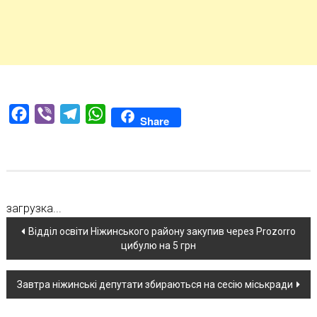
Facebook
Viber
Telegram
WhatsApp
Share
загрузка...
Навігація
Відділ освіти Ніжинського району закупив через Prozorro
цибулю на 5 грн
по
новині
Завтра ніжинські депутати збираються на сесію міськради