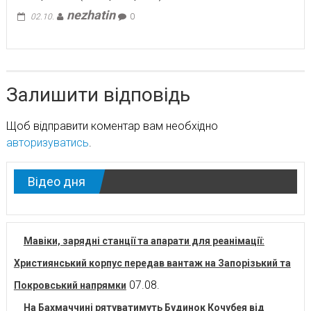
nezhatin
02.10.
0
Залишити відповідь
Щоб відправити коментар вам необхідно
авторизуватись
.
Відео дня
Мавіки, зарядні станції та апарати для реанімації:
Християнський корпус передав вантаж на Запорізький та
07.08.
Покровський напрямки
На Бахмаччині рятуватимуть Будинок Кочубея від