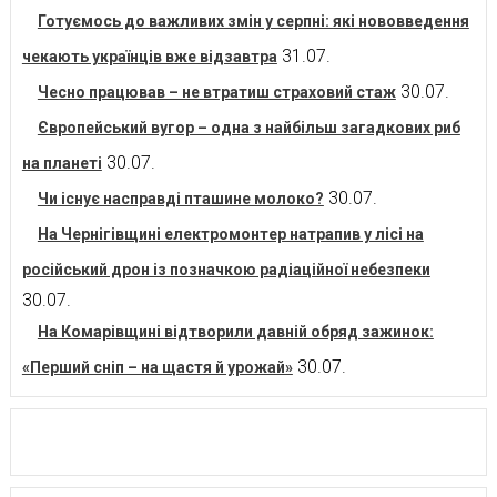
Готуємось до важливих змін у серпні: які нововведення
31.07.
чекають українців вже відзавтра
30.07.
Чесно працював – не втратиш страховий стаж
Європейський вугор – одна з найбільш загадкових риб
30.07.
на планеті
30.07.
Чи існує насправді пташине молоко?
На Чернігівщині електромонтер натрапив у лісі на
російський дрон із позначкою радіаційної небезпеки
30.07.
На Комарівщині відтворили давній обряд зажинок:
30.07.
«Перший сніп – на щастя й урожай»