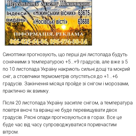
Синоптики прогнозують, що перші дні листопада будуть
сонячними з температурою +5…+9 градусів, але вже з 5
по 10 листопада Україну накриють сильні дощі та мокрий
сніг, а стовпчики термометрів опустяться до +1…+6
градусів. Закінчення місяця пройде зі снігом і морозами,
практично як взимку.
Після 20 листопада Україну засипле снігом, а температура
повітря вночі та вранці не буде перевищувати двох
градусів. Рясні опади прогнозуються в горах. Все це
буде час від часу супроводжуватися поривчастим
вітром.