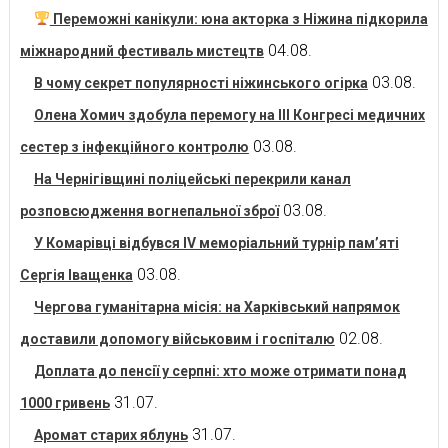
Переможні канікули: юна акторка з Ніжина підкорила
04.08.
міжнародний фестиваль мистецтв
03.08.
В чому секрет популярності ніжинського огірка
Олена Хомич здобула перемогу на ІІІ Конгресі медичних
03.08.
сестер з інфекційного контролю
На Чернігівщині поліцейські перекрили канал
03.08.
розповсюдження вогнепальної зброї
У Комарівці відбувся IV меморіальний турнір пам’яті
03.08.
Сергія Іващенка
Чергова гуманітарна місія: на Харківський напрямок
02.08.
доставили допомогу військовим і госпіталю
Доплата до пенсії у серпні: хто може отримати понад
31.07.
1000 гривень
31.07.
Аромат старих яблунь