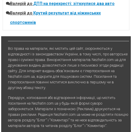
Валерій
до
ДТП на перехресті: зіткнулися два авто
Валерій
до
Крутий результат від ніжинських
спортсменів
Всі права на матеріали, які містить цей сайт, охороняються у
відповідності із законодавством України, в тому числі, про авторське
право і суміжні права. Використання матерiалiв Nezhatin.com.ua для
друкованих видань дозволяється лише з письмової згоди редакції
сайту. Для iнтернет-видань обов’язковим є гiперпосилання на
Nezhatin.com.ua, відкрите для пошукових систем. Посилання та
гіперпосилання повинні міститися виключно в першому чи в
другому абзаці тексту.
Передрук, копiювання або вiдтворення iнформацiї, що мiстить
посилання на Nezhatin.com.ua у будь-якiй формi суворо
забороняється. Матеріали з позначкою (Реклама) друкуються на
правах реклами. Редакція Nezhatin.com.ua може не розділяти позицію
авторів розділу “Блог” і “Коментарі” та не несе відповідальність за
матеріали авторів та читачів розділу “Блог” і “Коментарі”.