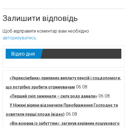
Залишити відповідь
Щоб відправити коментар вам необхідно
авторизуватись
.
Відео дня
«Укрексімбанк» припиняє виплату пенсій і соцдопомоги:
06.08.
що потрібно зробити отримувачам
06.08.
«Перший сніп зажинали – силу роду давали»
У Ніжині віряни відзначили Преображення Господнє та
06.08.
освятили перші плоди (відео)
«Він воював із забуттям»: загинув керівник пошукового