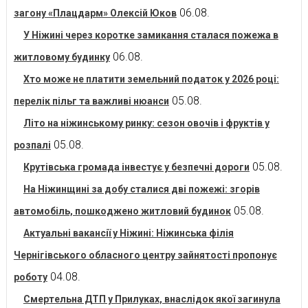
06.08.
загону «Плацдарм» Олексій Юков
У Ніжині через коротке замикання сталася пожежа в
06.08.
житловому будинку
Хто може не платити земельний податок у 2026 році:
05.08.
перелік пільг та важливі нюанси
Літо на ніжинському ринку: сезон овочів і фруктів у
05.08.
розпалі
05.08.
Крутівська громада інвестує у безпечні дороги
На Ніжинщині за добу сталися дві пожежі: згорів
05.08.
автомобіль, пошкоджено житловий будинок
Актуальні вакансії у Ніжині: Ніжинська філія
Чернігівського обласного центру зайнятості пропонує
04.08.
роботу
Смертельна ДТП у Прилуках, внаслідок якої загинула