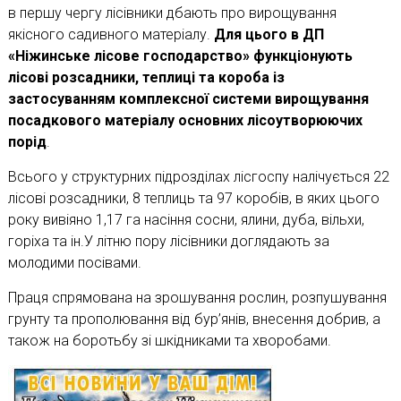
в першу чергу лісівники дбають про вирощування
якісного садивного матеріалу.
Для цього в ДП
«Ніжинське лісове господарство» функціонують
лісові розсадники, теплиці та короба із
застосуванням комплексної системи вирощування
посадкового матеріалу основних лісоутворюючих
порід
.
Всього у структурних підрозділах лісгоспу налічується 22
лісові розсадники, 8 теплиць та 97 коробів, в яких цього
року вивіяно 1,17 га насіння сосни, ялини, дуба, вільхи,
горіха та ін.У літню пору лісівники доглядають за
молодими посівами.
Праця спрямована на зрошування рослин, розпушування
грунту та прополювання від бур’янів, внесення добрив, а
також на боротьбу зі шкідниками та хворобами.