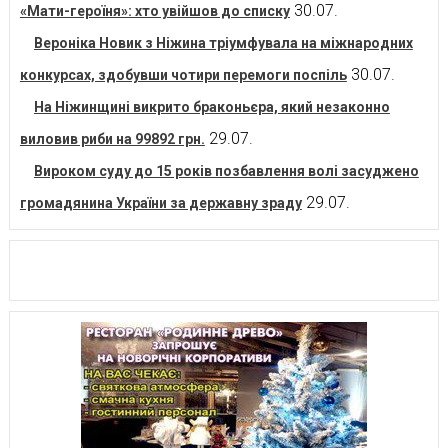
30.07.
«Мати-героїня»: хто увійшов до списку
Вероніка Новик з Ніжина тріумфувала на міжнародних
30.07.
конкурсах, здобувши чотири перемоги поспіль
На Ніжинщині викрито браконьєра, який незаконно
29.07.
виловив риби на 99892 грн.
Вироком суду до 15 років позбавлення волі засуджено
29.07.
громадянина України за державну зраду