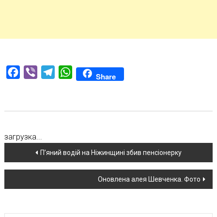
Facebook
Viber
Telegram
WhatsApp
Share
загрузка...
Навігація
П’яний водій на Ніжинщині збив пенсіонерку
по
Оновлена алея Шевченка. Фото
новині