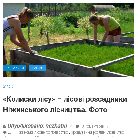
Всі новини
Соціум
24.06.
«Колиски лісу» – лісові розсадники
Ніжинського лісництва. Фото
Опубліковано: nezhatin
0 Коментарів
ДП "Ніжинське лісове господарство"
,
зрошування рослин
,
лісництво
,