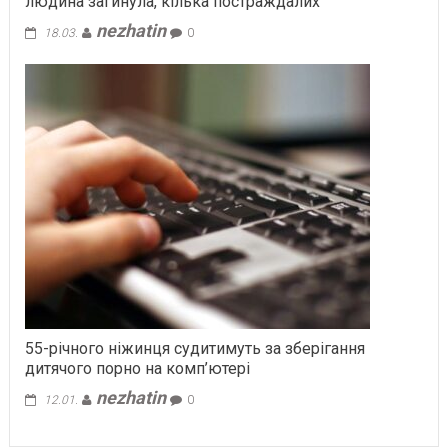
людина загинула, кілька постраждалих
nezhatin
18.03.
0
55-річного ніжинця судитимуть за зберігання
дитячого порно на комп’ютері
nezhatin
12.01.
0