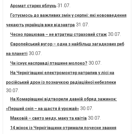
31.07.
Аромат старих яблунь
Готуємось до важливих змін у серпні: які нововведення
31.07.
чекають українців вже відзавтра
30.07.
Чесно працював – не втратиш страховий стаж
Європейський вугор – одна з найбільш загадкових риб
30.07.
на планеті
30.07.
Чи існує насправді пташине молоко?
На Чернігівщині електромонтер натрапив у лісі на
російський дрон із позначкою радіаційної небезпеки
30.07.
На Комарівщині відтворили давній обряд зажинок:
30.07.
«Перший сніп – на щастя й урожай»
30.07.
Маковій – свято меду, маку та квітів
14 жінок із Чернігівщини отримали почесне звання