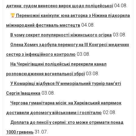
04.08.
дитина: судом винесено вирок щодо поліцейської
Переможні канікули: юна акторка з Ніжина підкорила
04.08.
міжнародний фестиваль мистецтв
03.08.
В чому секрет популярності ніжинського огірка
Олена Хомич здобула перемогу на ІІІ Конгресі медичних
03.08.
сестер з інфекційного контролю
На Чернігівщині поліцейські перекрили канал
03.08.
розповсюдження вогнепальної зброї
У Комарівці відбувся IV меморіальний турнір пам’яті
03.08.
Сергія Іващенка
Чергова гуманітарна місія: на Харківський напрямок
02.08.
доставили допомогу військовим і госпіталю
Доплата до пенсії у серпні: хто може отримати понад
31.07.
1000 гривень