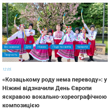
Всі новини
Діти
Ніжин
Події та свята
таланти
Творчість
12.05.
«Козацькому роду нема переводу»: у
Ніжині відзначили День Європи
яскравою вокально-хореографічною
композицією