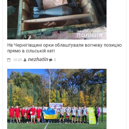
На Чернігівщині орки облаштували вогневу позицію
прямо в сільській хаті
nezhatin
10.05.
0