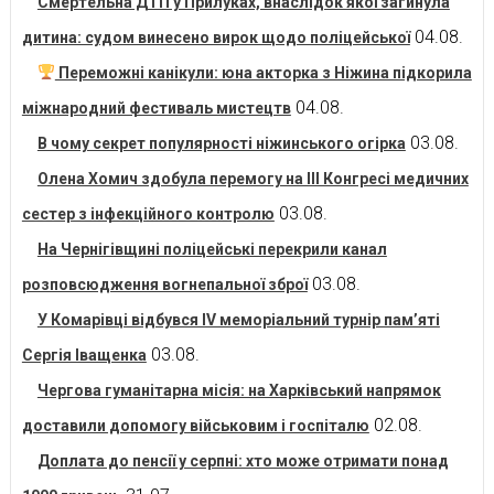
Смертельна ДТП у Прилуках, внаслідок якої загинула
04.08.
дитина: судом винесено вирок щодо поліцейської
Переможні канікули: юна акторка з Ніжина підкорила
04.08.
міжнародний фестиваль мистецтв
03.08.
В чому секрет популярності ніжинського огірка
Олена Хомич здобула перемогу на ІІІ Конгресі медичних
03.08.
сестер з інфекційного контролю
На Чернігівщині поліцейські перекрили канал
03.08.
розповсюдження вогнепальної зброї
У Комарівці відбувся IV меморіальний турнір пам’яті
03.08.
Сергія Іващенка
Чергова гуманітарна місія: на Харківський напрямок
02.08.
доставили допомогу військовим і госпіталю
Доплата до пенсії у серпні: хто може отримати понад