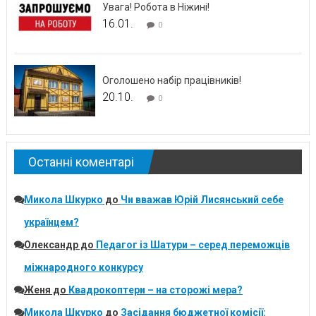
Увага! Робота в Ніжині!
16.01.
0
Оголошено набір працівників!
20.10.
0
Останні коментарі
Микола Шкурко
до
Чи вважав Юрій Лисянський себе
українцем?
Олександр
до
Педагог із Шатури – серед переможців
міжнародного конкурсу
Женя
до
Квадрокоптери – на сторожі мера?
Микола Шкурко
до
Засідання бюджетної комісії: