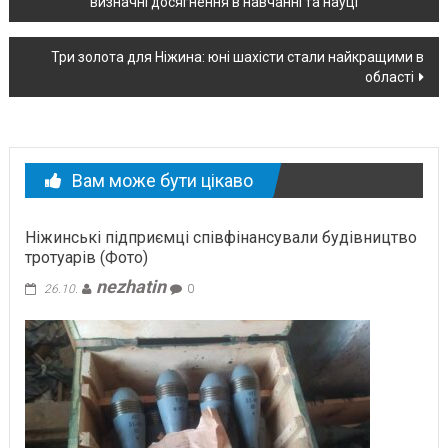
визначні досягнення в навчанні та науці
по
новині
Три золота для Ніжина: юні шахісти стали найкращими в
області
Вам може бути цікаво
Ніжинські підприємці співфінансували будівництво
тротуарів (Фото)
nezhatin
26.10.
0