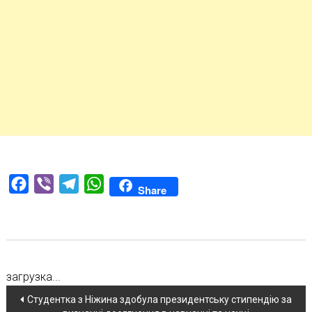
Facebook
Viber
Telegram
WhatsApp
Share
загрузка...
Навігація
Студентка з Ніжина здобула президентську стипендію за