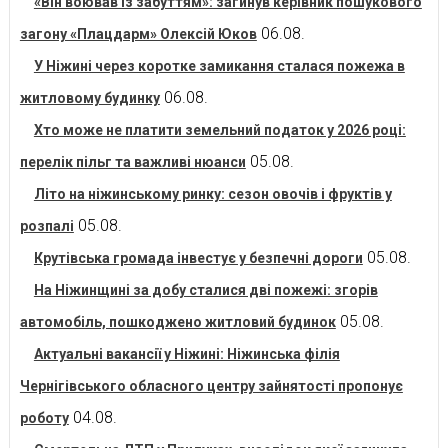
«Він воював із забуттям»: загинув керівник пошукового
06.08.
загону «Плацдарм» Олексій Юков
У Ніжині через коротке замикання сталася пожежа в
06.08.
житловому будинку
Хто може не платити земельний податок у 2026 році:
05.08.
перелік пільг та важливі нюанси
Літо на ніжинському ринку: сезон овочів і фруктів у
05.08.
розпалі
05.08.
Крутівська громада інвестує у безпечні дороги
На Ніжинщині за добу сталися дві пожежі: згорів
05.08.
автомобіль, пошкоджено житловий будинок
Актуальні вакансії у Ніжині: Ніжинська філія
Чернігівського обласного центру зайнятості пропонує
04.08.
роботу