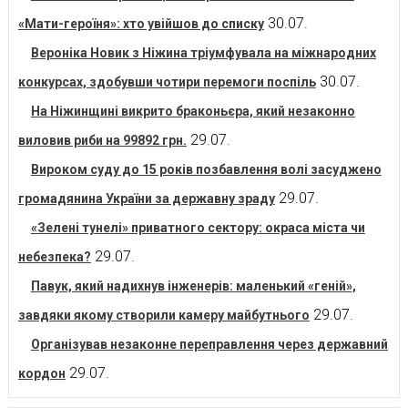
30.07.
«Мати-героїня»: хто увійшов до списку
Вероніка Новик з Ніжина тріумфувала на міжнародних
30.07.
конкурсах, здобувши чотири перемоги поспіль
На Ніжинщині викрито браконьєра, який незаконно
29.07.
виловив риби на 99892 грн.
Вироком суду до 15 років позбавлення волі засуджено
29.07.
громадянина України за державну зраду
«Зелені тунелі» приватного сектору: окраса міста чи
29.07.
небезпека?
Павук, який надихнув інженерів: маленький «геній»,
29.07.
завдяки якому створили камеру майбутнього
Організував незаконне переправлення через державний
29.07.
кордон