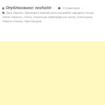
Опубліковано: nezhatin
0 Коментарів
День Європи
,
Зразкового аматорського ансамблю народного танцю
«Квіти України»
,
Ніжин
,
Ніжинська хореографічна школа
,
Ніжинщина
,
Новини Ніжина
,
Чернігівщина