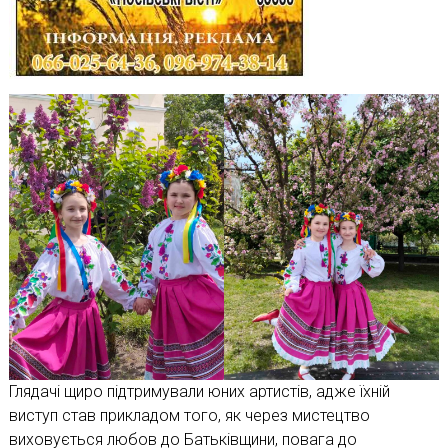
Глядачі щиро підтримували юних артистів, адже їхній
виступ став прикладом того, як через мистецтво
виховується любов до Батьківщини, повага до