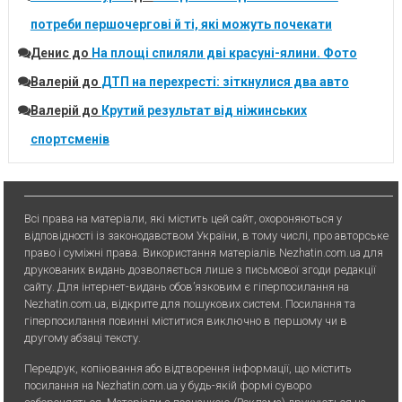
потреби першочергові й ті, які можуть почекати
Денис
до
На площі спиляли дві красуні-ялини. Фото
Валерій
до
ДТП на перехресті: зіткнулися два авто
Валерій
до
Крутий результат від ніжинських
спортсменів
Всі права на матеріали, які містить цей сайт, охороняються у
відповідності із законодавством України, в тому числі, про авторське
право і суміжні права. Використання матерiалiв Nezhatin.com.ua для
друкованих видань дозволяється лише з письмової згоди редакції
сайту. Для iнтернет-видань обов’язковим є гiперпосилання на
Nezhatin.com.ua, відкрите для пошукових систем. Посилання та
гіперпосилання повинні міститися виключно в першому чи в
другому абзаці тексту.
Передрук, копiювання або вiдтворення iнформацiї, що мiстить
посилання на Nezhatin.com.ua у будь-якiй формi суворо