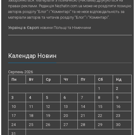
забороняється. Матеріали з позначкою (Реклама) друкуються на
правах реклами. Редакція Nezhatin.com.ua може не розділяти позицію
авторів розділу “Блог” і “Коментарі” та не несе відповідальність за
матеріали авторів та читачів розділу “Блог” і “Коментарі”.
Українці в Європі
новини Польщі та Німеччини
Календар Новин
Серпень 2026
Пн
Вт
Ср
Чт
Пт
Сб
Нд
1
2
3
4
5
6
7
8
9
10
11
12
13
14
15
16
17
18
19
20
21
22
23
24
25
26
27
28
29
30
31