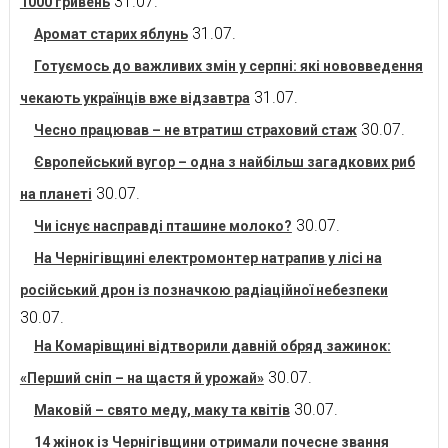
31.07.
1000 гривень
31.07.
Аромат старих яблунь
Готуємось до важливих змін у серпні: які нововведення
31.07.
чекають українців вже відзавтра
30.07.
Чесно працював – не втратиш страховий стаж
Європейський вугор – одна з найбільш загадкових риб
30.07.
на планеті
30.07.
Чи існує насправді пташине молоко?
На Чернігівщині електромонтер натрапив у лісі на
російський дрон із позначкою радіаційної небезпеки
30.07.
На Комарівщині відтворили давній обряд зажинок:
30.07.
«Перший сніп – на щастя й урожай»
30.07.
Маковій – свято меду, маку та квітів
14 жінок із Чернігівщини отримали почесне звання