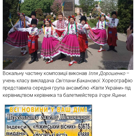
Вокальну частину композиції виконав
Ілля Дорошенко
–
учень класу викладача
Світлани Баканової.
Хореографію
представила середня група ансамблю «Квіти України» під
керівництвом керівника та балетмейстера
Ігоря Яцини.