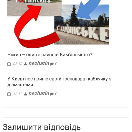
Ніжин – один з районів Кам’янського?!.
nezhatin
05.10.
0
У Києві пес приніс своїй господарці каблучку з
діамантами
nezhatin
13.12.
0
Залишити відповідь