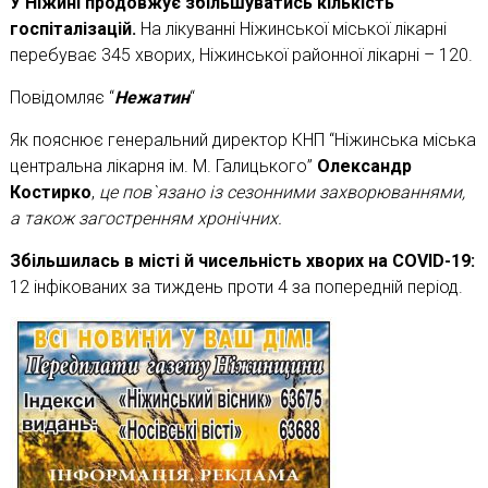
У Ніжині продовжує збільшуватись кількість
госпіталізацій.
На лікуванні Ніжинської міської лікарні
перебуває 345 хворих, Ніжинської районної лікарні – 120.
Повідомляє “
Нежатин
“
Як пояснює генеральний директор КНП “Ніжинська міська
центральна лікарня ім. М. Галицького”
Олександр
Костирко
,
це пов`язано із сезонними захворюваннями,
а також загостренням хронічних.
Збільшилась в місті й чисельність хворих на COVID-19:
12 інфікованих за тиждень проти 4 за попередній період.