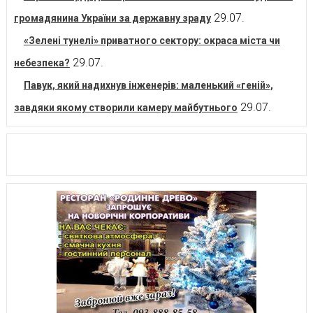
29.07.
громадянина України за державну зраду
«Зелені тунелі» приватного сектору: окраса міста чи
29.07.
небезпека?
Павук, який надихнув інженерів: маленький «геній»,
29.07.
завдяки якому створили камеру майбутнього