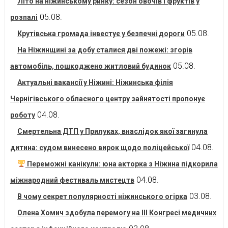
Літо на ніжинському ринку: сезон овочів і фруктів у
05.08.
розпалі
05.08.
Крутівська громада інвестує у безпечні дороги
На Ніжинщині за добу сталися дві пожежі: згорів
05.08.
автомобіль, пошкоджено житловий будинок
Актуальні вакансії у Ніжині: Ніжинська філія
Чернігівського обласного центру зайнятості пропонує
04.08.
роботу
Смертельна ДТП у Прилуках, внаслідок якої загинула
04.08.
дитина: судом винесено вирок щодо поліцейської
Переможні канікули: юна акторка з Ніжина підкорила
04.08.
міжнародний фестиваль мистецтв
03.08.
В чому секрет популярності ніжинського огірка
Олена Хомич здобула перемогу на ІІІ Конгресі медичних