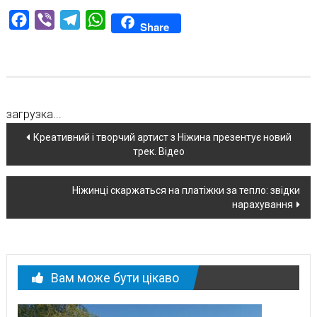
Facebook
Viber
Telegram
WhatsApp
Share
загрузка...
Навігація
Креативний і творчий артист з Ніжина презентує новий
трек. Відео
по
новині
Ніжинці скаржаться на платіжки за тепло: звідки
нарахування
Вам може бути цікаво