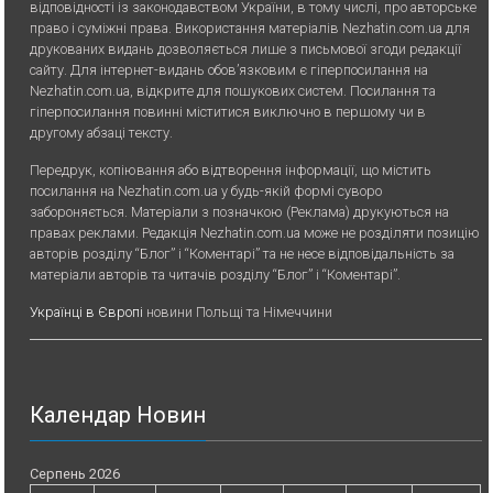
відповідності із законодавством України, в тому числі, про авторське
право і суміжні права. Використання матерiалiв Nezhatin.com.ua для
друкованих видань дозволяється лише з письмової згоди редакції
сайту. Для iнтернет-видань обов’язковим є гiперпосилання на
Nezhatin.com.ua, відкрите для пошукових систем. Посилання та
гіперпосилання повинні міститися виключно в першому чи в
другому абзаці тексту.
Передрук, копiювання або вiдтворення iнформацiї, що мiстить
посилання на Nezhatin.com.ua у будь-якiй формi суворо
забороняється. Матеріали з позначкою (Реклама) друкуються на
правах реклами. Редакція Nezhatin.com.ua може не розділяти позицію
авторів розділу “Блог” і “Коментарі” та не несе відповідальність за
матеріали авторів та читачів розділу “Блог” і “Коментарі”.
Українці в Європі
новини Польщі та Німеччини
Календар Новин
Серпень 2026