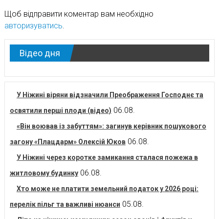
Щоб відправити коментар вам необхідно
авторизуватись
.
Відео дня
У Ніжині віряни відзначили Преображення Господнє та
06.08.
освятили перші плоди (відео)
«Він воював із забуттям»: загинув керівник пошукового
06.08.
загону «Плацдарм» Олексій Юков
У Ніжині через коротке замикання сталася пожежа в
06.08.
житловому будинку
Хто може не платити земельний податок у 2026 році:
05.08.
перелік пільг та важливі нюанси