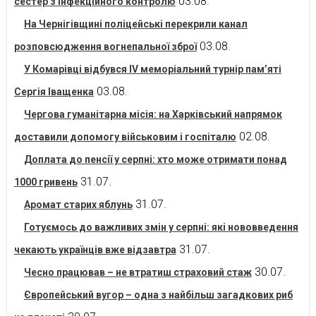
03.08.
сестер з інфекційного контролю
На Чернігівщині поліцейські перекрили канал
03.08.
розповсюдження вогнепальної зброї
У Комарівці відбувся IV меморіальний турнір пам’яті
03.08.
Сергія Іващенка
Чергова гуманітарна місія: на Харківський напрямок
02.08.
доставили допомогу військовим і госпіталю
Доплата до пенсії у серпні: хто може отримати понад
31.07.
1000 гривень
31.07.
Аромат старих яблунь
Готуємось до важливих змін у серпні: які нововведення
31.07.
чекають українців вже відзавтра
30.07.
Чесно працював – не втратиш страховий стаж
Європейський вугор – одна з найбільш загадкових риб