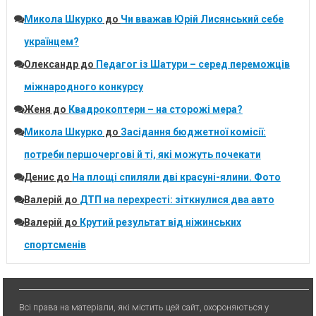
Микола Шкурко
до
Чи вважав Юрій Лисянський себе
українцем?
Олександр
до
Педагог із Шатури – серед переможців
міжнародного конкурсу
Женя
до
Квадрокоптери – на сторожі мера?
Микола Шкурко
до
Засідання бюджетної комісії:
потреби першочергові й ті, які можуть почекати
Денис
до
На площі спиляли дві красуні-ялини. Фото
Валерій
до
ДТП на перехресті: зіткнулися два авто
Валерій
до
Крутий результат від ніжинських
спортсменів
Всі права на матеріали, які містить цей сайт, охороняються у