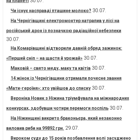
30.07.
на планеті
30.07.
Чи існує насправді пташине молоко?
На Чернігівщині електромонтер натрапив у лісі на
російський дрон із позначкою радіаційної небезпеки
30.07.
На Комарівщині відтворили давній обряд зажинок:
30.07.
«Перший сніп – на щастя й урожай»
30.07.
Маковій – свято меду, маку та квітів
14 жінок із Чернігівщини отримали почесне звання
30.07.
«Мати-героїня»: хто увійшов до списку
Вероніка Новик з Ніжина тріумфувала на міжнародних
30.07.
конкурсах, здобувши чотири перемоги поспіль
На Ніжинщині викрито браконьєра, який незаконно
29.07.
виловив риби на 99892 грн.
Вироком суду до 15 років позбавлення волі засуджено